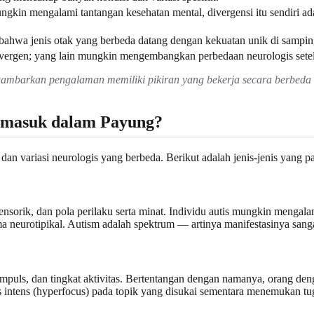
kin mengalami tantangan kesehatan mental, divergensi itu sendiri ad
ahwa jenis otak yang berbeda datang dengan kekuatan unik di sampin
vergen; yang lain mungkin mengembangkan perbedaan neurologis setelah
gambarkan pengalaman memiliki pikiran yang bekerja secara berbeda
ermasuk dalam Payung?
an variasi neurologis yang berbeda. Berikut adalah jenis-jenis yang p
sorik, dan pola perilaku serta minat. Individu autis mungkin mengalam
rma neurotipikal. Autism adalah spektrum — artinya manifestasinya sang
mpuls, dan tingkat aktivitas. Bertentangan dengan namanya, orang de
ntens (hyperfocus) pada topik yang disukai sementara menemukan tuga