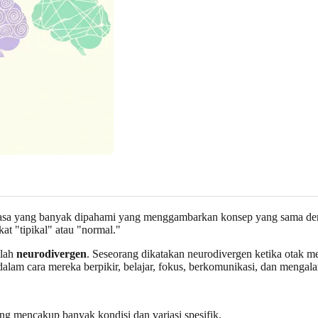
lah frasa yang banyak dipahami yang menggambarkan konsep yang sama d
t "tipikal" atau "normal."
alah
neurodivergen
. Seseorang dikatakan neurodivergen ketika otak me
alam cara mereka berpikir, belajar, fokus, berkomunikasi, dan mengala
ang mencakup banyak kondisi dan variasi spesifik.