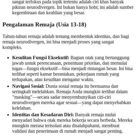
sangat terfokus pada topik tertentu adalah ciri khas banyak
pikiran neurodivergen. Ini bukan hanya hobi; ini adalah sumber
kegembiraan dan keahlian yang besar.
Pengalaman Remaja (Usia 13-18)
Tahun-tahun remaja adalah tentang membentuk identitas, dan bagi
remaja neurodivergen, ini bisa menjadi proses yang sangat
kompleks.
Kesulitan Fungsi Eksekutif:
Bagian otak yang bertanggung
jawab untuk perencanaan, penentuan prioritas, dan memulai
tugas—fungsi eksekutif—bisa menjadi rintangan besar. Ini bisa
terlihat seperti kamar berantakan, pekerjaan rumah yang
terlupakan, atau kesulitan mengatur waktu.
Navigasi Sosial:
Dunia sosial remaja itu bernuansa dan
seringkali melelahkan. Remaja Anda mungkin terlibat dalam
"masking"—secara sadar menyembunyikan ciri-ciri
neurodivergen mereka agar sesuai—yang dapat menyebabkan
kelelahan.
Identitas dan Kesadaran Diri:
Banyak remaja mulai
menyadari bahwa otak mereka bekerja secara berbeda. Mereka
mungkin merasa terisolasi atau disalahpahami, membuat
validasi dan penerimaan di rumah menjadi sangat penting.