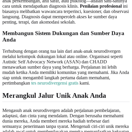
anak perkembangan, ahli saraf, atau psikolog—adalah satu-satunya
cara untuk mendapatkan diagnosis klinis.
Penilaian profesional
ini
biasanya melibatkan wawancara terperinci, kuesioner, dan observasi
langsung. Diagnosis dapat memperoleh akses ke sumber daya
penting, terapi, dan akomodasi sekolah.
Membangun Sistem Dukungan dan Sumber Daya
Anda
Terhubung dengan orang tua lain dari anak-anak neurodivergen
melalui kelompok dukungan lokal atau online. Organisasi seperti
Autistic Self Advocacy Network (ASAN) dan CHADD
menawarkan sumber daya yang berharga. Perjalanan ini lebih
mudah ketika Anda memiliki komunitas yang memahami. Jika Anda
siap untuk mengambil langkah pertama dalam memahami,
pertimbangkan
tes neurodivergensi gratis
kami.
Merangkul Jalur Unik Anak Anda
Mengasuh anak neurodivergen adalah perjalanan pembelajaran,
adaptasi, dan cinta yang mendalam. Dengan berusaha memahami
dunia mereka, Anda memberi mereka hadiah terbesar dari
semuanya: penerimaan tanpa syarat. Mengenali ciri-ciri unik mereka
adalah awal untuk memberdayakan mereka memanfaatkan kekuatan