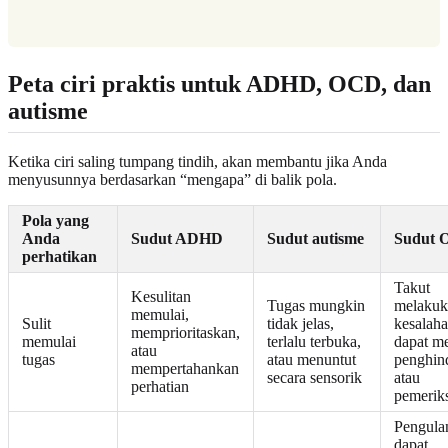
Peta ciri praktis untuk ADHD, OCD, dan
autisme
Ketika ciri saling tumpang tindih, akan membantu jika Anda
menyusunnya berdasarkan “mengapa” di balik pola.
Pola yang
Anda
Sudut ADHD
Sudut autisme
Sudut 
perhatikan
Takut
Kesulitan
Tugas mungkin
melakuk
memulai,
Sulit
tidak jelas,
kesalah
memprioritaskan,
memulai
terlalu terbuka,
dapat m
atau
tugas
atau menuntut
penghin
mempertahankan
secara sensorik
atau
perhatian
pemerik
Pengula
dapat