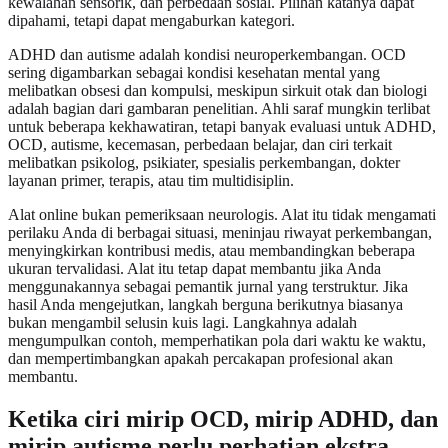
kewalahan sensorik, dan perbedaan sosial. Pilihan katanya dapat
dipahami, tetapi dapat mengaburkan kategori.
ADHD dan autisme adalah kondisi neuroperkembangan. OCD
sering digambarkan sebagai kondisi kesehatan mental yang
melibatkan obsesi dan kompulsi, meskipun sirkuit otak dan biologi
adalah bagian dari gambaran penelitian. Ahli saraf mungkin terlibat
untuk beberapa kekhawatiran, tetapi banyak evaluasi untuk ADHD,
OCD, autisme, kecemasan, perbedaan belajar, dan ciri terkait
melibatkan psikolog, psikiater, spesialis perkembangan, dokter
layanan primer, terapis, atau tim multidisiplin.
Alat online bukan pemeriksaan neurologis. Alat itu tidak mengamati
perilaku Anda di berbagai situasi, meninjau riwayat perkembangan,
menyingkirkan kontribusi medis, atau membandingkan beberapa
ukuran tervalidasi. Alat itu tetap dapat membantu jika Anda
menggunakannya sebagai pemantik jurnal yang terstruktur. Jika
hasil Anda mengejutkan, langkah berguna berikutnya biasanya
bukan mengambil selusin kuis lagi. Langkahnya adalah
mengumpulkan contoh, memperhatikan pola dari waktu ke waktu,
dan mempertimbangkan apakah percakapan profesional akan
membantu.
Ketika ciri mirip OCD, mirip ADHD, dan
mirip autisme perlu perhatian ekstra