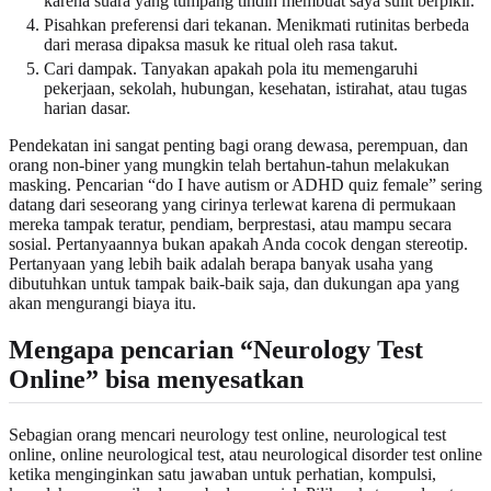
karena suara yang tumpang tindih membuat saya sulit berpikir.”
Pisahkan preferensi dari tekanan. Menikmati rutinitas berbeda
dari merasa dipaksa masuk ke ritual oleh rasa takut.
Cari dampak. Tanyakan apakah pola itu memengaruhi
pekerjaan, sekolah, hubungan, kesehatan, istirahat, atau tugas
harian dasar.
Pendekatan ini sangat penting bagi orang dewasa, perempuan, dan
orang non-biner yang mungkin telah bertahun-tahun melakukan
masking. Pencarian “do I have autism or ADHD quiz female” sering
datang dari seseorang yang cirinya terlewat karena di permukaan
mereka tampak teratur, pendiam, berprestasi, atau mampu secara
sosial. Pertanyaannya bukan apakah Anda cocok dengan stereotip.
Pertanyaan yang lebih baik adalah berapa banyak usaha yang
dibutuhkan untuk tampak baik-baik saja, dan dukungan apa yang
akan mengurangi biaya itu.
Mengapa pencarian “Neurology Test
Online” bisa menyesatkan
Sebagian orang mencari neurology test online, neurological test
online, online neurological test, atau neurological disorder test online
ketika menginginkan satu jawaban untuk perhatian, kompulsi,