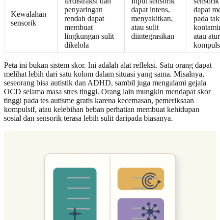
terdistraksi dan
Input sensorik
sensorik
penyaringan
dapat intens,
dapat me
Kewalahan
rendah dapat
menyakitkan,
pada tak
sensorik
membuat
atau sulit
kontami
lingkungan sulit
diintegrasikan
atau atu
dikelola
kompuls
Peta ini bukan sistem skor. Ini adalah alat refleksi. Satu orang dapat
melihat lebih dari satu kolom dalam situasi yang sama. Misalnya,
seseorang bisa autistik dan ADHD, sambil juga mengalami gejala
OCD selama masa stres tinggi. Orang lain mungkin mendapat skor
tinggi pada tes autisme gratis karena kecemasan, pemeriksaan
kompulsif, atau kelebihan beban perhatian membuat kehidupan
sosial dan sensorik terasa lebih sulit daripada biasanya.