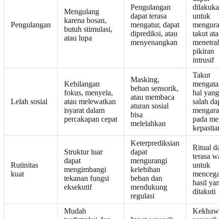
Pengulangan
dilakuk
Mengulang
dapat terasa
untuk
karena bosan,
Pengulangan
mengatur, dapat
mengura
butuh stimulasi,
diprediksi, atau
takut at
atau lupa
menyenangkan
menetra
pikiran
intrusif
Takut
Masking,
Kehilangan
mengata
beban sensorik,
fokus, menyela,
hal yang
atau membaca
Lelah sosial
atau melewatkan
salah da
aturan sosial
isyarat dalam
mengar
bisa
percakapan cepat
pada me
melelahkan
kepastia
Keterprediksian
Ritual d
Struktur luar
dapat
terasa w
dapat
mengurangi
Rutinitas
untuk
mengimbangi
kelebihan
kuat
menceg
tekanan fungsi
beban dan
hasil ya
eksekutif
mendukung
ditakuti
regulasi
Mudah
Kekhawa