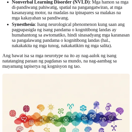
Nonverbal Learning Disorder (NVLD)
: Mga hamon sa mga
di-pandiwang pahiwatig, spatial na pangangatwiran, at mga
kasanayang motor, na madalas na ipinapares sa malakas na
mga kakayahan sa pandiwang.
Synesthesia
: Isang neurological phenomenon kung saan ang
pagpapasigla ng isang pandama o kognitibong landas ay
humahantong sa awtomatiko, hindi sinasadyang mga karanasan
sa pangalawang pandama o kognitibong landas (hal.,
nakakakita ng mga tunog, nakakatikim ng mga salita).
Ang bawat isa sa mga neurotype na ito ay nag-aalok ng isang
natatanging paraan ng pagdanas sa mundo, na nag-aambag sa
mayamang tapiserya ng kognisyon ng tao.