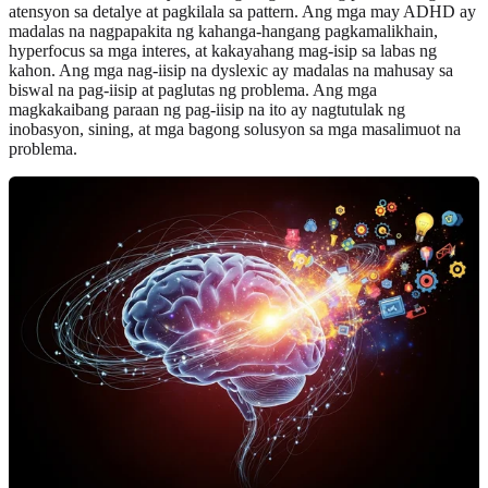
atensyon sa detalye at pagkilala sa pattern. Ang mga may ADHD ay
madalas na nagpapakita ng kahanga-hangang pagkamalikhain,
hyperfocus sa mga interes, at kakayahang mag-isip sa labas ng
kahon. Ang mga nag-iisip na dyslexic ay madalas na mahusay sa
biswal na pag-iisip at paglutas ng problema. Ang mga
magkakaibang paraan ng pag-iisip na ito ay nagtutulak ng
inobasyon, sining, at mga bagong solusyon sa mga masalimuot na
problema.