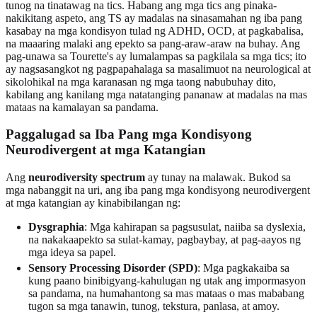
tunog na tinatawag na tics. Habang ang mga tics ang pinaka-
nakikitang aspeto, ang TS ay madalas na sinasamahan ng iba pang
kasabay na mga kondisyon tulad ng ADHD, OCD, at pagkabalisa,
na maaaring malaki ang epekto sa pang-araw-araw na buhay. Ang
pag-unawa sa Tourette's ay lumalampas sa pagkilala sa mga tics; ito
ay nagsasangkot ng pagpapahalaga sa masalimuot na neurological at
sikolohikal na mga karanasan ng mga taong nabubuhay dito,
kabilang ang kanilang mga natatanging pananaw at madalas na mas
mataas na kamalayan sa pandama.
Paggalugad sa Iba Pang mga Kondisyong
Neurodivergent at mga Katangian
Ang
neurodiversity spectrum
ay tunay na malawak. Bukod sa
mga nabanggit na uri, ang iba pang mga kondisyong neurodivergent
at mga katangian ay kinabibilangan ng:
Dysgraphia
: Mga kahirapan sa pagsusulat, naiiba sa dyslexia,
na nakakaapekto sa sulat-kamay, pagbaybay, at pag-aayos ng
mga ideya sa papel.
Sensory Processing Disorder (SPD)
: Mga pagkakaiba sa
kung paano binibigyang-kahulugan ng utak ang impormasyon
sa pandama, na humahantong sa mas mataas o mas mababang
tugon sa mga tanawin, tunog, tekstura, panlasa, at amoy.