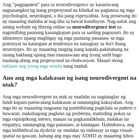
Ang "pagpapatest" para sa neurodivergence ay karaniwang
nagsasangkot ng isang propesyonal na klinikal na pagtatasa ng mga
psychologist, neurologist, o iba pang espesyalista. Ang prosesong ito
ay maaaring mahaba at nag-iiba sa bawat kondisyon. Nag-aalok ang
aming website ng libreng online na
neurodivergence test
na
nagsisilbing paunang kasangkapan para sa sariling pagsusuri. Ito ay
idinisenyo upang magbigay ng mga paunang pananaw sa mga
potensyal na katangian at tendensya na nauugnay sa iba't ibang
neurotypes. Ito ay maaaring maging isang kapaki-pakinabang na
unang hakbang upang mas maunawaan ang iyong sarili bago
isaalang-alang ang propesyonal na ebalwasyon. Maaari mong
tuklasin ang iyong mga resulta
nang madali.
Ano ang mga kalakasan ng isang neurodivergent na
utak?
Ang mga neurodivergent na utak ay madalas na nagtataglay ng
hindi kapani-paniwalang kalakasan at natatanging kakayahan. Ang
mga ito ay maaaring magsama ng pambihirang pagkilala sa pattern o
huwaran, makabagong paglutas ng problema, matinding pokus sa
mga espisipikong interes, mataas na pagkamalikhain, malakas na
empatiya, natatanging mga pananaw, at katatagan. Halimbawa, ang
mga indibidwal na dyslexic ay madalas na mahusay sa mga visual-
spatial na gawain, habang ang mga may ADHD ay maaaring lubos