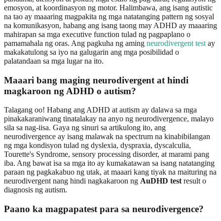
emosyon, at koordinasyon ng motor. Halimbawa, ang isang autistic
na tao ay maaaring magpakita ng mga natatanging pattern ng sosyal
na komunikasyon, habang ang isang taong may ADHD ay maaaring
mahirapan sa mga executive function tulad ng pagpaplano o
pamamahala ng oras. Ang pagkuha ng aming
neurodivergent test
ay
makakatulong sa iyo na galugarin ang mga posibilidad o
palatandaan sa mga lugar na ito.
Maaari bang maging neurodivergent at hindi
magkaroon ng ADHD o autism?
Talagang oo! Habang ang ADHD at autism ay dalawa sa mga
pinakakaraniwang tinatalakay na anyo ng neurodivergence, malayo
sila sa nag-iisa. Gaya ng sinuri sa artikulong ito, ang
neurodivergence ay isang malawak na spectrum na kinabibilangan
ng mga kondisyon tulad ng dyslexia, dyspraxia, dyscalculia,
Tourette's Syndrome, sensory processing disorder, at marami pang
iba. Ang bawat isa sa mga ito ay kumakatawan sa isang natatanging
paraan ng pagkakabuo ng utak, at maaari kang tiyak na maituring na
neurodivergent nang hindi nagkakaroon ng
AuDHD test
result o
diagnosis ng autism.
Paano ka magpapatest para sa neurodivergence?