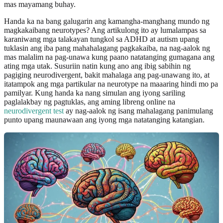
mas mayamang buhay.
Handa ka na bang galugarin ang kamangha-manghang mundo ng
magkakaibang neurotypes? Ang artikulong ito ay lumalampas sa
karaniwang mga talakayan tungkol sa ADHD at autism upang
tuklasin ang iba pang mahahalagang pagkakaiba, na nag-aalok ng
mas malalim na pag-unawa kung paano natatanging gumagana ang
ating mga utak. Susuriin natin kung ano ang ibig sabihin ng
pagiging neurodivergent, bakit mahalaga ang pag-unawang ito, at
itatampok ang mga partikular na neurotype na maaaring hindi mo pa
pamilyar. Kung handa ka nang simulan ang iyong sariling
paglalakbay ng pagtuklas, ang aming libreng online na
neurodivergent test
ay nag-aalok ng isang mahalagang panimulang
punto upang maunawaan ang iyong mga natatanging katangian.