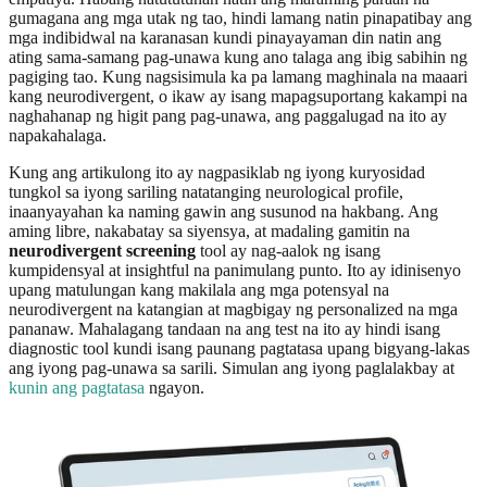
gumagana ang mga utak ng tao, hindi lamang natin pinapatibay ang
mga indibidwal na karanasan kundi pinayayaman din natin ang
ating sama-samang pag-unawa kung ano talaga ang ibig sabihin ng
pagiging tao. Kung nagsisimula ka pa lamang maghinala na maaari
kang neurodivergent, o ikaw ay isang mapagsuportang kakampi na
naghahanap ng higit pang pag-unawa, ang paggalugad na ito ay
napakahalaga.
Kung ang artikulong ito ay nagpasiklab ng iyong kuryosidad
tungkol sa iyong sariling natatanging neurological profile,
inaanyayahan ka naming gawin ang susunod na hakbang. Ang
aming libre, nakabatay sa siyensya, at madaling gamitin na
neurodivergent screening
tool ay nag-aalok ng isang
kumpidensyal at insightful na panimulang punto. Ito ay idinisenyo
upang matulungan kang makilala ang mga potensyal na
neurodivergent na katangian at magbigay ng personalized na mga
pananaw. Mahalagang tandaan na ang test na ito ay hindi isang
diagnostic tool kundi isang paunang pagtatasa upang bigyang-lakas
ang iyong pag-unawa sa sarili. Simulan ang iyong paglalakbay at
kunin ang pagtatasa
ngayon.