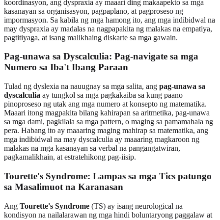
koordinasyon, ang dyspraxia ay maaari ding makaapekto sa mga
kasanayan sa organisasyon, pagpaplano, at pagproseso ng
impormasyon. Sa kabila ng mga hamong ito, ang mga indibidwal na
may dyspraxia ay madalas na nagpapakita ng malakas na empatiya,
pagtitiyaga, at isang malikhaing diskarte sa mga gawain.
Pag-unawa sa Dyscalculia: Pag-navigate sa mga
Numero sa Iba't Ibang Paraan
Tulad ng dyslexia na nauugnay sa mga salita, ang
pag-unawa sa
dyscalculia
ay tungkol sa mga pagkakaiba sa kung paano
pinoproseso ng utak ang mga numero at konsepto ng matematika.
Maaari itong magpakita bilang kahirapan sa aritmetika, pag-unawa
sa mga dami, pagkilala sa mga pattern, o maging sa pamamahala ng
pera. Habang ito ay maaaring maging mahirap sa matematika, ang
mga indibidwal na may dyscalculia ay maaaring magkaroon ng
malakas na mga kasanayan sa verbal na pangangatwiran,
pagkamalikhain, at estratehikong pag-iisip.
Tourette's Syndrome: Lampas sa mga Tics patungo
sa Masalimuot na Karanasan
Ang
Tourette's Syndrome
(TS) ay isang neurological na
kondisyon na nailalarawan ng mga hindi boluntaryong paggalaw at