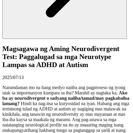
Magsagawa ng Aming Neurodivergent
Test: Paggalugad sa mga Neurotype
Lampas sa ADHD at Autism
2025/07/13
Naramdaman mo na bang medyo naiiba ang pagproseso ng iyong
utak sa impormasyon kumpara sa iba? Marahil ay nagtaka ka,
Ako
ba ay neurodivergent o sadyang naiiba/tamad/may pagkabalisa
lamang?
Hindi ka nag-iisa sa kuryosidad na iyan. Habang ang mga
terminong tulad ng ADHD at autism ay nagiging mas malawak na
kinikilala, ang tanawin ng neurodiversity ay mas mayaman at mas
iba-iba kaysa sa inaakala ng marami. Ang pag-unawa sa mga
natatanging neurological profile na ito ay maaaring maging isang
makapangyarihang hakbang tungo sa pagtanggap sa sarili at isang