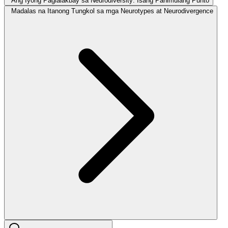
Ang Iyong Paglalakbay sa Neurodiversity: Isang Panimulang Punto
Madalas na Itanong Tungkol sa mga Neurotypes at Neurodivergence