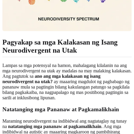
Pagyakap sa mga Kalakasan ng Isang
Neurodivergent na Utak
Lampas sa mga potensyal na hamon, mahalagang kilalanin na ang
mga neurodivergent na utak ay madalas na may malaking kalakasan.
Ang pagtutok sa
ano ang mga kalakasan ng isang
neurodivergent na utak?
ay maaaring magdulot ng pagbabago ng
pananaw mula sa pagtingin bilang kakulangan patungo sa pagkilala
bilang pagkakaiba, na nagpapalago ng mas positibong pagtingin sa
sarili at inklusibong lipunan.
Natatanging mga Pananaw at Pagkamalikhain
Maraming neurodivergent na indibidwal ang nagtataglay ng tunay
na
natatanging mga pananaw at pagkamalikhain
. Ang mga
indibidwal na autistic ay maaaring magkaroon ng pambihirang