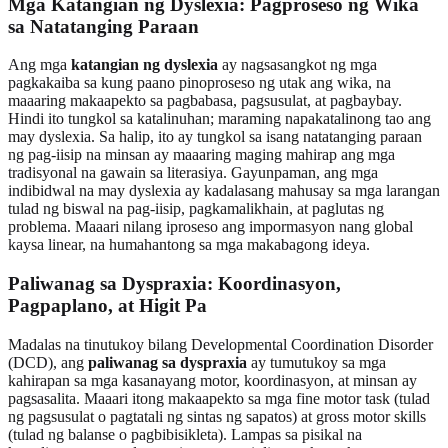
Mga Katangian ng Dyslexia: Pagproseso ng Wika
sa Natatanging Paraan
Ang mga
katangian ng dyslexia
ay nagsasangkot ng mga
pagkakaiba sa kung paano pinoproseso ng utak ang wika, na
maaaring makaapekto sa pagbabasa, pagsusulat, at pagbaybay.
Hindi ito tungkol sa katalinuhan; maraming napakatalinong tao ang
may dyslexia. Sa halip, ito ay tungkol sa isang natatanging paraan
ng pag-iisip na minsan ay maaaring maging mahirap ang mga
tradisyonal na gawain sa literasiya. Gayunpaman, ang mga
indibidwal na may dyslexia ay kadalasang mahusay sa mga larangan
tulad ng biswal na pag-iisip, pagkamalikhain, at paglutas ng
problema. Maaari nilang iproseso ang impormasyon nang global
kaysa linear, na humahantong sa mga makabagong ideya.
Paliwanag sa Dyspraxia: Koordinasyon,
Pagpaplano, at Higit Pa
Madalas na tinutukoy bilang Developmental Coordination Disorder
(DCD), ang
paliwanag sa dyspraxia
ay tumutukoy sa mga
kahirapan sa mga kasanayang motor, koordinasyon, at minsan ay
pagsasalita. Maaari itong makaapekto sa mga fine motor task (tulad
ng pagsusulat o pagtatali ng sintas ng sapatos) at gross motor skills
(tulad ng balanse o pagbibisikleta). Lampas sa pisikal na