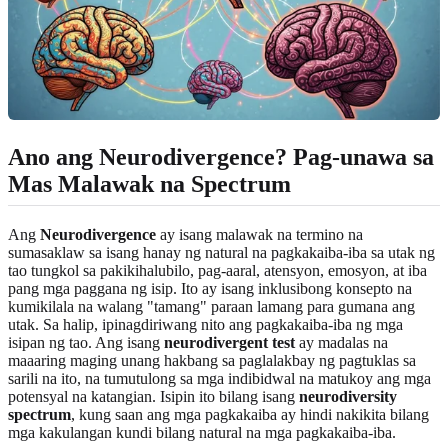
Ano ang Neurodivergence? Pag-unawa sa
Mas Malawak na Spectrum
Ang
Neurodivergence
ay isang malawak na termino na
sumasaklaw sa isang hanay ng natural na pagkakaiba-iba sa utak ng
tao tungkol sa pakikihalubilo, pag-aaral, atensyon, emosyon, at iba
pang mga paggana ng isip. Ito ay isang inklusibong konsepto na
kumikilala na walang "tamang" paraan lamang para gumana ang
utak. Sa halip, ipinagdiriwang nito ang pagkakaiba-iba ng mga
isipan ng tao. Ang isang
neurodivergent test
ay madalas na
maaaring maging unang hakbang sa paglalakbay ng pagtuklas sa
sarili na ito, na tumutulong sa mga indibidwal na matukoy ang mga
potensyal na katangian. Isipin ito bilang isang
neurodiversity
spectrum
, kung saan ang mga pagkakaiba ay hindi nakikita bilang
mga kakulangan kundi bilang natural na mga pagkakaiba-iba.