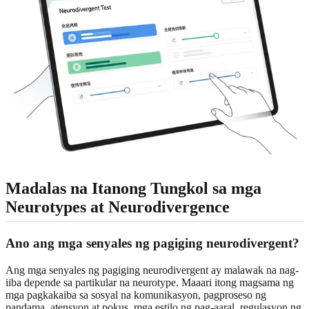
Madalas na Itanong Tungkol sa mga
Neurotypes at Neurodivergence
Ano ang mga senyales ng pagiging neurodivergent?
Ang mga senyales ng pagiging neurodivergent ay malawak na nag-
iiba depende sa partikular na neurotype. Maaari itong magsama ng
mga pagkakaiba sa sosyal na komunikasyon, pagproseso ng
pandama, atensyon at pokus, mga estilo ng pag-aaral, regulasyon ng