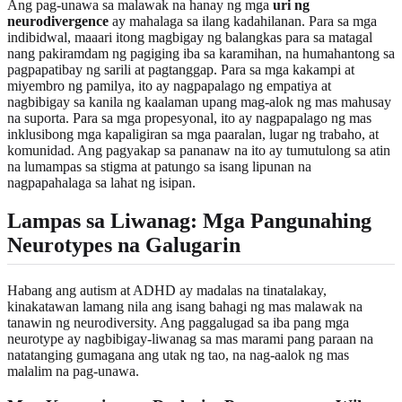
Ang pag-unawa sa malawak na hanay ng mga
uri ng
neurodivergence
ay mahalaga sa ilang kadahilanan. Para sa mga
indibidwal, maaari itong magbigay ng balangkas para sa matagal
nang pakiramdam ng pagiging iba sa karamihan, na humahantong sa
pagpapatibay ng sarili at pagtanggap. Para sa mga kakampi at
miyembro ng pamilya, ito ay nagpapalago ng empatiya at
nagbibigay sa kanila ng kaalaman upang mag-alok ng mas mahusay
na suporta. Para sa mga propesyonal, ito ay nagpapalago ng mas
inklusibong mga kapaligiran sa mga paaralan, lugar ng trabaho, at
komunidad. Ang pagyakap sa pananaw na ito ay tumutulong sa atin
na lumampas sa stigma at patungo sa isang lipunan na
nagpapahalaga sa lahat ng isipan.
Lampas sa Liwanag: Mga Pangunahing
Neurotypes na Galugarin
Habang ang autism at ADHD ay madalas na tinatalakay,
kinakatawan lamang nila ang isang bahagi ng mas malawak na
tanawin ng neurodiversity. Ang paggalugad sa iba pang mga
neurotype ay nagbibigay-liwanag sa mas marami pang paraan na
natatanging gumagana ang utak ng tao, na nag-aalok ng mas
malalim na pag-unawa.