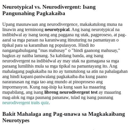
Neurotypical vs. Neurodivergent: Isang
Pangunahing Pagkakaiba
Upang maunawaan ang neurodivergence, makakatulong muna na
linawin ang terminong
neurotypical
. Ang isang neurotypical na
indibidwal ay isang taong ang paggana ng utak, pagproseso, at pag-
aaral sa mga paraan na karaniwang itinuturing na pamantayan o
tipikal para sa karamihan ng populasyon. Hindi ito
nangangahulugang "mas mahusay" o "hindi gaanong mahusay,"
bagkus ay naiiba lamang. Sa kabilang banda, ang isang
neurodivergent na indibidwal ay may utak na gumagana sa mga
paraang lumilihis mula sa mga tipikal na pamantayang ito. Ang
mahalagang pagkakaiba na ito ay tumutulong sa atin na pahalagahan
ang hindi kapani-paniwalang pagkakaiba-iba kung paano
nararanasan ng mga tao ang mundo at pinoproseso ang
impormasyon. Kung nag-iisip ka kung saan ka maaaring
mapabilang, ang isang
libreng neurodivergent test
ay maaaring
mag-alok ng mga paunang pananaw, tulad ng isang paunang
neurodivergent traits quiz
.
Bakit Mahalaga ang Pag-unawa sa Magkakaibang
Neurotypes