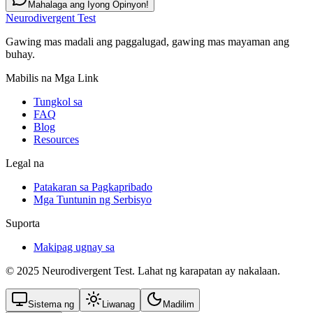
Mahalaga ang Iyong Opinyon!
Neurodivergent Test
Gawing mas madali ang paggalugad, gawing mas mayaman ang
buhay.
Mabilis na Mga Link
Tungkol sa
FAQ
Blog
Resources
Legal na
Patakaran sa Pagkapribado
Mga Tuntunin ng Serbisyo
Suporta
Makipag ugnay sa
© 2025 Neurodivergent Test. Lahat ng karapatan ay nakalaan.
Sistema ng
Liwanag
Madilim