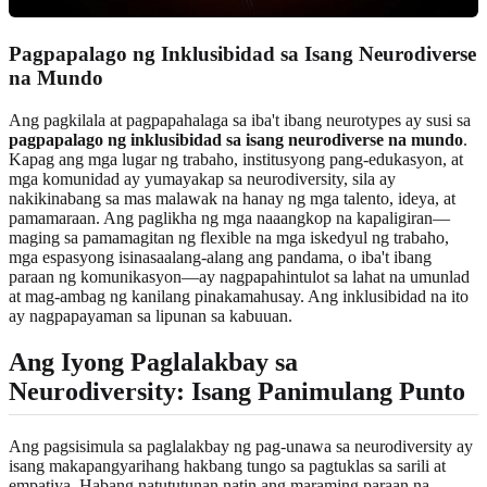
Pagpapalago ng Inklusibidad sa Isang Neurodiverse
na Mundo
Ang pagkilala at pagpapahalaga sa iba't ibang neurotypes ay susi sa
pagpapalago ng inklusibidad sa isang neurodiverse na mundo
.
Kapag ang mga lugar ng trabaho, institusyong pang-edukasyon, at
mga komunidad ay yumayakap sa neurodiversity, sila ay
nakikinabang sa mas malawak na hanay ng mga talento, ideya, at
pamamaraan. Ang paglikha ng mga naaangkop na kapaligiran—
maging sa pamamagitan ng flexible na mga iskedyul ng trabaho,
mga espasyong isinasaalang-alang ang pandama, o iba't ibang
paraan ng komunikasyon—ay nagpapahintulot sa lahat na umunlad
at mag-ambag ng kanilang pinakamahusay. Ang inklusibidad na ito
ay nagpapayaman sa lipunan sa kabuuan.
Ang Iyong Paglalakbay sa
Neurodiversity: Isang Panimulang Punto
Ang pagsisimula sa paglalakbay ng pag-unawa sa neurodiversity ay
isang makapangyarihang hakbang tungo sa pagtuklas sa sarili at
empatiya. Habang natututunan natin ang maraming paraan na