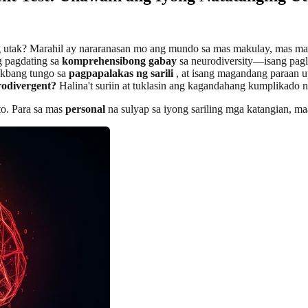
tak? Marahil ay nararanasan mo ang mundo sa mas makulay, mas matin
g pagdating sa
komprehensibong gabay
sa neurodiversity—isang pagl
hakbang tungo sa
pagpapalakas ng sarili
, at isang magandang paraan 
rodivergent?
Halina't suriin at tuklasin ang kagandahang kumplikado ng
to. Para sa mas
personal
na sulyap sa iyong sariling mga katangian, m