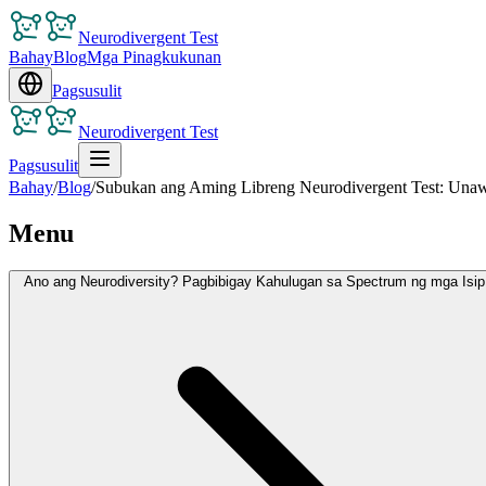
Neurodivergent Test
Bahay
Blog
Mga Pinagkukunan
Pagsusulit
Neurodivergent Test
Pagsusulit
Bahay
/
Blog
/
Subukan ang Aming Libreng Neurodivergent Test: Unaw
Menu
Ano ang Neurodiversity? Pagbibigay Kahulugan sa Spectrum ng mga Isip