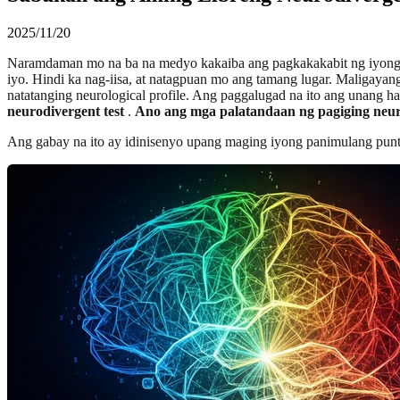
2025/11/20
Naramdaman mo na ba na medyo kakaiba ang pagkakakabit ng iyong u
iyo. Hindi ka nag-iisa, at natagpuan mo ang tamang lugar. Maligayan
natatanging neurological profile. Ang paggalugad na ito ang unang 
neurodivergent test
.
Ano ang mga palatandaan ng pagiging neu
Ang gabay na ito ay idinisenyo upang maging iyong panimulang pun