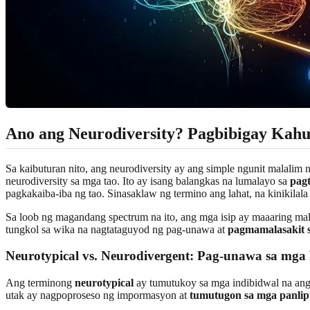
Ano ang Neurodiversity? Pagbibigay Kahu
Sa kaibuturan nito, ang neurodiversity ay ang simple ngunit malalim 
neurodiversity sa mga tao. Ito ay isang balangkas na lumalayo sa
pagt
pagkakaiba-iba ng tao. Sinasaklaw ng termino ang lahat, na kinikila
Sa loob ng magandang spectrum na ito, ang mga isip ay maaaring mala
tungkol sa wika na nagtataguyod ng pag-unawa at
pagmamalasakit sa
Neurotypical vs. Neurodivergent: Pag-unawa sa mg
Ang terminong
neurotypical
ay tumutukoy sa mga indibidwal na ang
utak ay nagpoproseso ng impormasyon at
tumutugon sa mga panlip