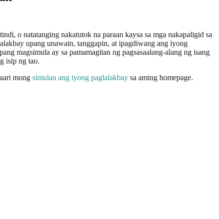
di, o natatanging nakatutok na paraan kaysa sa mga nakapaligid sa
alakbay upang unawain, tanggapin, at ipagdiwang ang iyong
upang magsimula ay sa pamamagitan ng pagsasaalang-alang ng isang
 isip ng tao.
aaari mong
simulan ang iyong paglalakbay
sa aming homepage.