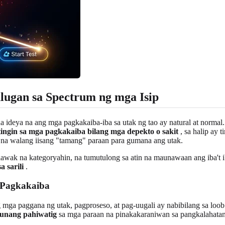
lugan sa Spectrum ng mga Isip
na ideya na ang mga pagkakaiba-iba sa utak ng tao ay natural at norma
ingin sa mga pagkakaiba bilang mga depekto o sakit
, sa halip ay 
la na walang iisang "tamang" paraan para gumana ang utak.
wak na kategoryahin, na tumutulong sa atin na maunawaan ang iba't iba
 sarili
.
a Pagkakaiba
 mga paggana ng utak, pagproseso, at pag-uugali ay nabibilang sa lo
unang pahiwatig
sa mga paraan na pinakakaraniwan sa pangkalahata