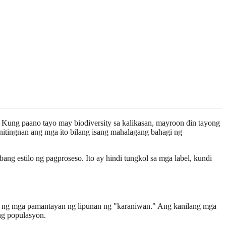
l. Kung paano tayo may biodiversity sa kalikasan, mayroon din tayong
tinitingnan ang mga ito bilang isang mahalagang bahagi ng
ng estilo ng pagproseso. Ito ay hindi tungkol sa mga label, kundi
ob ng mga pamantayan ng lipunan ng "karaniwan." Ang kanilang mga
ng populasyon.