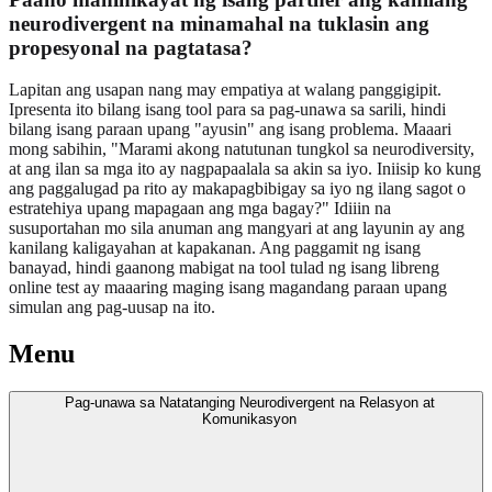
neurodivergent na minamahal na tuklasin ang
propesyonal na pagtatasa?
Lapitan ang usapan nang may empatiya at walang panggigipit.
Ipresenta ito bilang isang tool para sa pag-unawa sa sarili, hindi
bilang isang paraan upang "ayusin" ang isang problema. Maaari
mong sabihin, "Marami akong natutunan tungkol sa neurodiversity,
at ang ilan sa mga ito ay nagpapaalala sa akin sa iyo. Iniisip ko kung
ang paggalugad pa rito ay makapagbibigay sa iyo ng ilang sagot o
estratehiya upang mapagaan ang mga bagay?" Idiiin na
susuportahan mo sila anuman ang mangyari at ang layunin ay ang
kanilang kaligayahan at kapakanan. Ang paggamit ng isang
banayad, hindi gaanong mabigat na tool tulad ng isang libreng
online test ay maaaring maging isang magandang paraan upang
simulan ang pag-uusap na ito.
Menu
Pag-unawa sa Natatanging Neurodivergent na Relasyon at
Komunikasyon