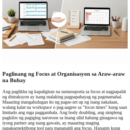
Paglinang ng Focus at Organisasyon sa Araw-araw
na Buhay
Ang paglikha ng kapaligiran na sumusuporta sa focus at nagpapaliit
ng distraksyon ay isang malaking pagpapahayag ng pagmamahal.
Maaaring mangahulugan ito ng pagse-set up ng isang nakalaan,
walang kalat na workspace o pag-aagree sa "focus times" kung saan
limitado ang mga paggambala. Ang body doubling, ang simpleng
pagkilos ng pagiging naroroon sa iisang silid habang ginagawa ng
iyong partner ang isang gawain, ay maaaring maging
napakaepektibong tool para mapanatili ang focus. Hanapin kung