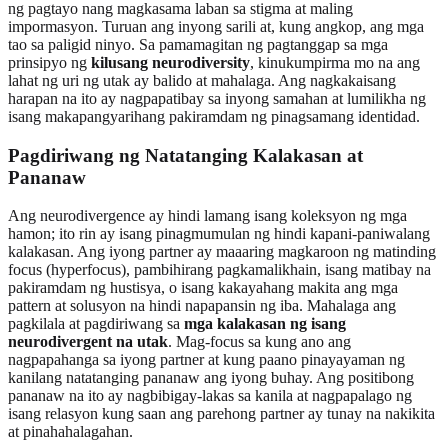
ng pagtayo nang magkasama laban sa stigma at maling
impormasyon. Turuan ang inyong sarili at, kung angkop, ang mga
tao sa paligid ninyo. Sa pamamagitan ng pagtanggap sa mga
prinsipyo ng
kilusang neurodiversity
, kinukumpirma mo na ang
lahat ng uri ng utak ay balido at mahalaga. Ang nagkakaisang
harapan na ito ay nagpapatibay sa inyong samahan at lumilikha ng
isang makapangyarihang pakiramdam ng pinagsamang identidad.
Pagdiriwang ng Natatanging Kalakasan at
Pananaw
Ang neurodivergence ay hindi lamang isang koleksyon ng mga
hamon; ito rin ay isang pinagmumulan ng hindi kapani-paniwalang
kalakasan. Ang iyong partner ay maaaring magkaroon ng matinding
focus (hyperfocus), pambihirang pagkamalikhain, isang matibay na
pakiramdam ng hustisya, o isang kakayahang makita ang mga
pattern at solusyon na hindi napapansin ng iba. Mahalaga ang
pagkilala at pagdiriwang sa
mga kalakasan ng isang
neurodivergent na utak
. Mag-focus sa kung ano ang
nagpapahanga sa iyong partner at kung paano pinayayaman ng
kanilang natatanging pananaw ang iyong buhay. Ang positibong
pananaw na ito ay nagbibigay-lakas sa kanila at nagpapalago ng
isang relasyon kung saan ang parehong partner ay tunay na nakikita
at pinahahalagahan.