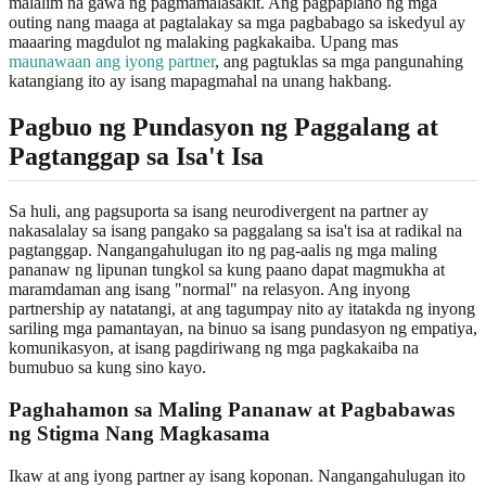
malalim na gawa ng pagmamalasakit. Ang pagpaplano ng mga
outing nang maaga at pagtalakay sa mga pagbabago sa iskedyul ay
maaaring magdulot ng malaking pagkakaiba. Upang mas
maunawaan ang iyong partner
, ang pagtuklas sa mga pangunahing
katangiang ito ay isang mapagmahal na unang hakbang.
Pagbuo ng Pundasyon ng Paggalang at
Pagtanggap sa Isa't Isa
Sa huli, ang pagsuporta sa isang neurodivergent na partner ay
nakasalalay sa isang pangako sa paggalang sa isa't isa at radikal na
pagtanggap. Nangangahulugan ito ng pag-aalis ng mga maling
pananaw ng lipunan tungkol sa kung paano dapat magmukha at
maramdaman ang isang "normal" na relasyon. Ang inyong
partnership ay natatangi, at ang tagumpay nito ay itatakda ng inyong
sariling mga pamantayan, na binuo sa isang pundasyon ng empatiya,
komunikasyon, at isang pagdiriwang ng mga pagkakaiba na
bumubuo sa kung sino kayo.
Paghahamon sa Maling Pananaw at Pagbabawas
ng Stigma Nang Magkasama
Ikaw at ang iyong partner ay isang koponan. Nangangahulugan ito