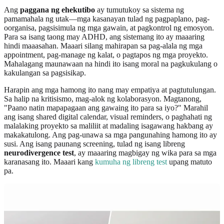
Ang
paggana ng ehekutibo
ay tumutukoy sa sistema ng
pamamahala ng utak—mga kasanayan tulad ng pagpaplano, pag-
oorganisa, pagsisimula ng mga gawain, at pagkontrol ng emosyon.
Para sa isang taong may ADHD, ang sistemang ito ay maaaring
hindi maaasahan. Maaari silang mahirapan sa pag-alala ng mga
appointment, pag-manage ng kalat, o pagtapos ng mga proyekto.
Mahalagang maunawaan na hindi ito isang moral na pagkukulang o
kakulangan sa pagsisikap.
Harapin ang mga hamong ito nang may empatiya at pagtutulungan.
Sa halip na kritisismo, mag-alok ng kolaborasyon. Magtanong,
"Paano natin mapapagaan ang gawaing ito para sa iyo?" Marahil
ang isang shared digital calendar, visual reminders, o paghahati ng
malalaking proyekto sa maliliit at madaling isagawang hakbang ay
makakatulong. Ang pag-unawa sa mga pangunahing hamong ito ay
susi. Ang isang paunang screening, tulad ng isang libreng
neurodivergence test
, ay maaaring magbigay ng wika para sa mga
karanasang ito. Maaari kang
kumuha ng libreng test
upang matuto
pa.