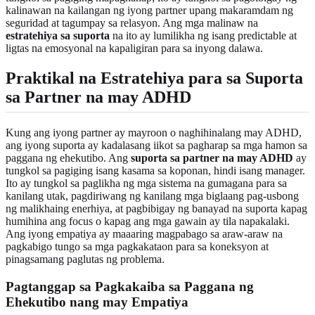
kalinawan na kailangan ng iyong partner upang makaramdam ng
seguridad at tagumpay sa relasyon. Ang mga malinaw na
estratehiya sa suporta
na ito ay lumilikha ng isang predictable at
ligtas na emosyonal na kapaligiran para sa inyong dalawa.
Praktikal na Estratehiya para sa Suporta
sa Partner na may ADHD
Kung ang iyong partner ay mayroon o naghihinalang may ADHD,
ang iyong suporta ay kadalasang iikot sa pagharap sa mga hamon sa
paggana ng ehekutibo. Ang
suporta sa partner na may ADHD
ay
tungkol sa pagiging isang kasama sa koponan, hindi isang manager.
Ito ay tungkol sa paglikha ng mga sistema na gumagana para sa
kanilang utak, pagdiriwang ng kanilang mga biglaang pag-usbong
ng malikhaing enerhiya, at pagbibigay ng banayad na suporta kapag
humihina ang focus o kapag ang mga gawain ay tila napakalaki.
Ang iyong empatiya ay maaaring magpabago sa araw-araw na
pagkabigo tungo sa mga pagkakataon para sa koneksyon at
pinagsamang paglutas ng problema.
Pagtanggap sa Pagkakaiba sa Paggana ng
Ehekutibo nang may Empatiya