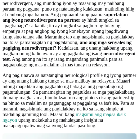
neurodivergent, ang mundong iyon ay maaaring may naiibang
paraan ng paggana, puno ng natatanging kalakasan, matinding hilig,
at naiibang mga hamon. Ang pag-aaral kung paano
suportahan
ang iyong neurodivergent na partner
ay hindi tungkol sa
"pagbabago" sa kanila; ito ay tungkol sa pagbuo ng tulay ng
empatiya at pag-angkop ng iyong koneksyon upang ipagdiwang
kung sino talaga sila. Maraming tao ang nagsisimula sa paglalakbay
na ito sa pamamagitan ng pagtatanong,
ano ang mga senyales ng
pagiging neurodivergent?
Kadalasan, ang unang hakbang upang
magkaroon ng kalinawan ay ang pagkuha ng isang
neurodivergent
test
. Ang tanong na ito ay isang magandang panimula para sa
pagpapalago ng mas malalim at mas tunay na relasyon.
Ang pag-unawa sa natatanging neurological profile ng iyong partner
ay ang unang hakbang tungo sa mas matibay na relasyon. Maaari
nitong mapalitan ang pagkalito ng habag at ang pagkabigo ng
pagtutulungan. Sa pamamagitan ng pagtuklas sa mga pagkakaibang
ito nang magkasama, binubuksan mo ang pinto sa isang partnership
na binuo sa malalim na pagtanggap at paggalang sa isa't isa. Para sa
marami, nagsisimula ang paglalakbay na ito sa isang simple at
madaling gamiting tool. Maaari kang
magsimulang magsaliksik
ngayon
upang makakuha ng mahalagang insight na
makapagpapaliwanag sa iyong landas pasulong.