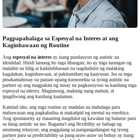
Pagpapahalaga sa Espesyal na Interes at ang
Kaginhawaan ng Routine
Ang
espesyal na interes
ay isang pundasyon ng autistic na
identidad. Hindi lamang ito mga libangan; ito ay mga larangan ng
malalim na hilig at kadalubhasaan na nagdudulot ng malaking
kagalakan, kaginhawaan, at pakiramdam ng kaayusan. Isa sa mga
pinakamahusay na paraan upang kumonekta sa iyong autistic na
partner ay ang magpakita ng tunay na pagkausyoso sa kanilang mga
espesyal na interes. Magtanong, makinig nang mabuti, at
ipagdiwang ang kanilang kaalaman.
Katulad nito, ang mga routine ay madalas na mahalaga para
mabawasan ang pagkabalisa at makatipid ng mental na enerhiya.
Ang spontaneity ay maaaring magdulot ng kawalan ng balanse para
sa ilang autistic na tao. Bagama't ang flexibility ay bahagi ng
anumang relasyon, ang paggalang sa pangangailangan ng iyong
partner para sa predictability sa pang-araw-araw na buhay ay isang