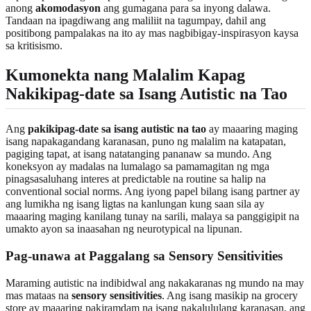
anong
akomodasyon
ang gumagana para sa inyong dalawa.
Tandaan na ipagdiwang ang maliliit na tagumpay, dahil ang
positibong pampalakas na ito ay mas nagbibigay-inspirasyon kaysa
sa kritisismo.
Kumonekta nang Malalim Kapag
Nakikipag-date sa Isang Autistic na Tao
Ang
pakikipag-date sa isang autistic na tao
ay maaaring maging
isang napakagandang karanasan, puno ng malalim na katapatan,
pagiging tapat, at isang natatanging pananaw sa mundo. Ang
koneksyon ay madalas na lumalago sa pamamagitan ng mga
pinagsasaluhang interes at predictable na routine sa halip na
conventional social norms. Ang iyong papel bilang isang partner ay
ang lumikha ng isang ligtas na kanlungan kung saan sila ay
maaaring maging kanilang tunay na sarili, malaya sa panggigipit na
umakto ayon sa inaasahan ng neurotypical na lipunan.
Pag-unawa at Paggalang sa Sensory Sensitivities
Maraming autistic na indibidwal ang nakakaranas ng mundo na may
mas mataas na
sensory sensitivities
. Ang isang masikip na grocery
store ay maaaring pakiramdam na isang nakalululang karanasan, ang