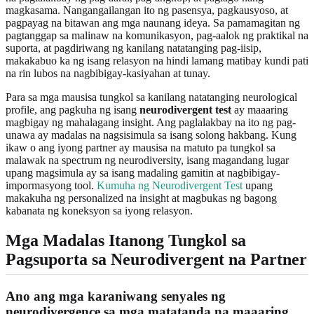
magkasama. Nangangailangan ito ng pasensya, pagkausyoso, at
pagpayag na bitawan ang mga naunang ideya. Sa pamamagitan ng
pagtanggap sa malinaw na komunikasyon, pag-aalok ng praktikal na
suporta, at pagdiriwang ng kanilang natatanging pag-iisip,
makakabuo ka ng isang relasyon na hindi lamang matibay kundi pati
na rin lubos na nagbibigay-kasiyahan at tunay.
Para sa mga mausisa tungkol sa kanilang natatanging neurological
profile, ang pagkuha ng isang
neurodivergent test
ay maaaring
magbigay ng mahalagang insight. Ang paglalakbay na ito ng pag-
unawa ay madalas na nagsisimula sa isang solong hakbang. Kung
ikaw o ang iyong partner ay mausisa na matuto pa tungkol sa
malawak na spectrum ng neurodiversity, isang magandang lugar
upang magsimula ay sa isang madaling gamitin at nagbibigay-
impormasyong tool.
Kumuha ng Neurodivergent Test
upang
makakuha ng personalized na insight at magbukas ng bagong
kabanata ng koneksyon sa iyong relasyon.
Mga Madalas Itanong Tungkol sa
Pagsuporta sa Neurodivergent na Partner
Ano ang mga karaniwang senyales ng
neurodivergence sa mga matatanda na maaaring