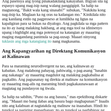
Ang pasensya ang iyong pinakadakilang kakayahan. Bigyan sila ng
espasyo upang mag-isip nang walang panggigipit. Sa halip na
magtanong, "Bakit wala kang sinasabi?" subukan, "Nakikita kong
nag-iisip ka. Maglaan ka ng oras na kailangan mo." Kinikilala nito
ang kanilang estilo ng pagproseso at lumilikha ng ligtas na
kapaligiran para sa bukas na diyalogo. Ang pagkilala sa mga pattern
na ito ay isang malaking hakbang, at ang mga tool na idinisenyo
upang i-highlight ang mga potensyal na katangian ay maaaring
maging magandang panimula sa pag-uusap. Maaari ninyong
tuklasin ang mga katangiang ito
nang magkasama.
Ang Kapangyarihan ng Direktang Komunikasyon
at Kalinawan
Para sa maraming neurodivergent na tao, ang kalinawan ay
kabaitan. Ang malabong pahayag, pahiwatig, o pag-asang "basahin
ang nakatago" ay maaaring magdulot ng malaking pagkabalisa at
pagkalito. Ang pagsasanay ng direkta at malinaw na komunikasyon
ay maaaring mag-alis ng maraming hindi pagkakaunawaan at
magtatag ng pundasyon ng tiwala.
Sa halip na sabihin, "Puno na ang basura," mas epektibong diskarte
ang, "Maaari mo bang ilabas ang basura bago maghapunan?" Inaalis
nito ang kalabuan at nagtatakda ng malinaw na inaasahan. Hindi ito
tungkol sa pagiging mapaghanap; ito ay tungkol sa pagbibigay ng