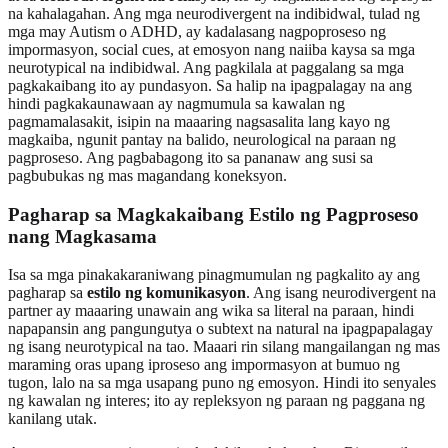
na kahalagahan. Ang mga neurodivergent na indibidwal, tulad ng
mga may Autism o ADHD, ay kadalasang nagpoproseso ng
impormasyon, social cues, at emosyon nang naiiba kaysa sa mga
neurotypical na indibidwal. Ang pagkilala at paggalang sa mga
pagkakaibang ito ay pundasyon. Sa halip na ipagpalagay na ang
hindi pagkakaunawaan ay nagmumula sa kawalan ng
pagmamalasakit, isipin na maaaring nagsasalita lang kayo ng
magkaiba, ngunit pantay na balido, neurological na paraan ng
pagproseso. Ang pagbabagong ito sa pananaw ang susi sa
pagbubukas ng mas magandang koneksyon.
Pagharap sa Magkakaibang Estilo ng Pagproseso
nang Magkasama
Isa sa mga pinakakaraniwang pinagmumulan ng pagkalito ay ang
pagharap sa
estilo ng komunikasyon
. Ang isang neurodivergent na
partner ay maaaring unawain ang wika sa literal na paraan, hindi
napapansin ang pangungutya o subtext na natural na ipagpapalagay
ng isang neurotypical na tao. Maaari rin silang mangailangan ng mas
maraming oras upang iproseso ang impormasyon at bumuo ng
tugon, lalo na sa mga usapang puno ng emosyon. Hindi ito senyales
ng kawalan ng interes; ito ay repleksyon ng paraan ng paggana ng
kanilang utak.