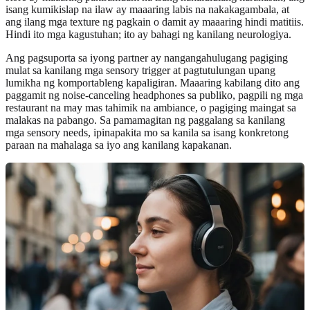
isang kumikislap na ilaw ay maaaring labis na nakakagambala, at
ang ilang mga texture ng pagkain o damit ay maaaring hindi matitiis.
Hindi ito mga kagustuhan; ito ay bahagi ng kanilang neurologiya.
Ang pagsuporta sa iyong partner ay nangangahulugang pagiging
mulat sa kanilang mga sensory trigger at pagtutulungan upang
lumikha ng komportableng kapaligiran. Maaaring kabilang dito ang
paggamit ng noise-canceling headphones sa publiko, pagpili ng mga
restaurant na may mas tahimik na ambiance, o pagiging maingat sa
malakas na pabango. Sa pamamagitan ng paggalang sa kanilang
mga sensory needs, ipinapakita mo sa kanila sa isang konkretong
paraan na mahalaga sa iyo ang kanilang kapakanan.