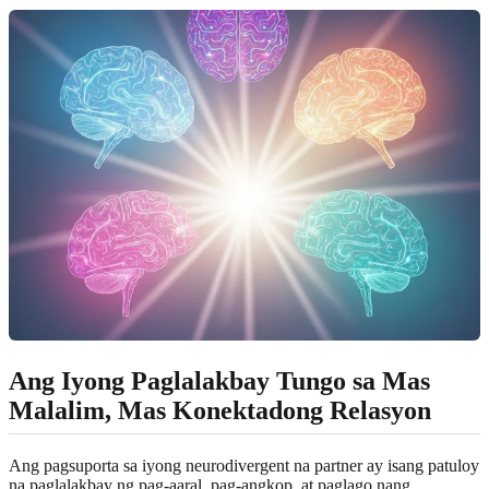
Ang Iyong Paglalakbay Tungo sa Mas
Malalim, Mas Konektadong Relasyon
Ang pagsuporta sa iyong neurodivergent na partner ay isang patuloy
na paglalakbay ng pag-aaral, pag-angkop, at paglago nang