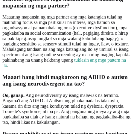
mapansin ng mga partner?
Maaaring mapansin ng mga partner ang mga katangian tulad ng
matinding focus sa mga partikular na interes, mga hamon sa
organisasyon at pamamahala ng oras (executive dysfunction), mga
pagkakaiba sa social communication (hal., pagiging direkta o hirap
sa pakikipag-usap tungkol sa mga walang kabuluhang bagay), o
pagiging sensitibo sa sensory stimuli tulad ng ingay, ilaw, o texture.
Mahalagang tandaan na ang mga katangiang ito ay umiiral sa isang
spectrum at ang isang online screening ay maaaring maging kapaki-
pakinabang na unang hakbang upang
tuklasin ang mga pattern na
ito
.
Maaari bang hindi magkaroon ng ADHD o autism
ang isang neurodivergent na tao?
Oo, ganap.
Ang neurodiversity ay isang malawak na termino.
Bagama't ang ADHD at Autism ang pinakamadalas talakayin,
kasama rin dito ang mga kondisyon tulad ng dyslexia, dyspraxia,
Tourette's syndrome, at iba pa. Ang pangunahing ideya ay ang mga
pagkakaiba sa utak ay isang natural na bahagi ng pagkakaiba-iba ng
tao, hindi likas na kakulangan.
Paano mahihikayat ng isang partner ang kanilang