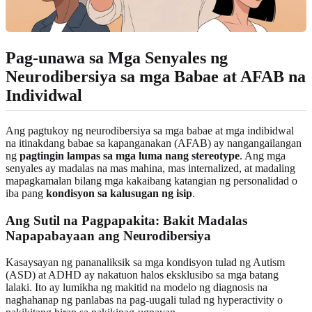
Pag-unawa sa Mga Senyales ng
Neurodibersiya sa mga Babae at AFAB na
Individwal
Ang pagtukoy ng neurodibersiya sa mga babae at mga indibidwal
na itinakdang babae sa kapanganakan (AFAB) ay nangangailangan
ng
pagtingin lampas sa mga luma nang stereotype
. Ang mga
senyales ay madalas na mas mahina, mas internalized, at madaling
mapagkamalan bilang mga kakaibang katangian ng personalidad o
iba pang
kondisyon sa kalusugan ng isip
.
Ang Sutil na Pagpapakita: Bakit Madalas
Napapabayaan ang Neurodibersiya
Kasaysayan ng pananaliksik sa mga kondisyon tulad ng Autism
(ASD) at ADHD ay nakatuon halos eksklusibo sa mga batang
lalaki. Ito ay lumikha ng makitid na modelo ng diagnosis na
naghahanap ng panlabas na pag-uugali tulad ng hyperactivity o