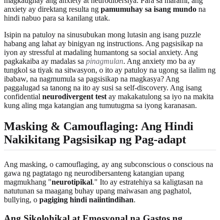
magkaugnay ang anxiety at neurodibersiya. Para sa marami, ang
anxiety ay direktang resulta ng
pamumuhay sa isang mundo
na
hindi nabuo para sa kanilang utak.
Isipin na patuloy na sinusubukan mong lutasin ang isang puzzle
habang ang lahat ay binigyan ng instructions. Ang pagsisikap na
iyon ay stressful at madaling humantong sa social anxiety. Ang
pagkakaiba ay madalas sa
pinagmulan
. Ang anxiety mo ba ay
tungkol sa tiyak na sitwasyon, o ito ay patuloy na ugong sa ilalim ng
ibabaw, na nagmumula sa pagsisikap na magkasya? Ang
paggalugad sa tanong na ito ay susi sa self-discovery. Ang isang
confidential
neurodivergent test
ay makakatulong sa iyo na makita
kung aling mga katangian ang tumutugma sa iyong karanasan.
Masking & Camouflaging: Ang Hindi
Nakikitang Pagsisikap ng Pag-adapt
Ang masking, o camouflaging, ay ang subconscious o conscious na
gawa ng pagtatago ng neurodibersanteng katangian upang
magmukhang "
neurotipikal
." Ito ay estratehiya sa kaligtasan na
natutunan sa maagang buhay upang maiwasan ang paghatol,
bullying, o
pagiging hindi naiintindihan
.
Ang Sikolohikal at Emosyonal na Gastos ng