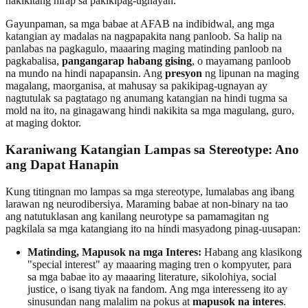
nakikitang hirap sa pakikipag-ugnayan.
Gayunpaman, sa mga babae at AFAB na indibidwal, ang mga
katangian ay madalas na nagpapakita nang panloob. Sa halip na
panlabas na pagkagulo, maaaring maging matinding panloob na
pagkabalisa,
pangangarap habang gising
, o mayamang panloob
na mundo na hindi napapansin. Ang
presyon
ng lipunan na maging
magalang, maorganisa, at mahusay sa pakikipag-ugnayan ay
nagtutulak sa pagtatago ng anumang katangian na hindi tugma sa
mold na ito, na ginagawang hindi nakikita sa mga magulang, guro,
at maging doktor.
Karaniwang Katangian Lampas sa Stereotype: Ano
ang Dapat Hanapin
Kung titingnan mo lampas sa mga stereotype, lumalabas ang ibang
larawan ng neurodibersiya. Maraming babae at non-binary na tao
ang natutuklasan ang kanilang neurotype sa pamamagitan ng
pagkilala sa mga katangiang ito na hindi masyadong pinag-uusapan:
Matinding, Mapusok na mga Interes:
Habang ang klasikong
"special interest" ay maaaring maging tren o kompyuter, para
sa mga babae ito ay maaaring literature, sikolohiya, social
justice, o isang tiyak na fandom. Ang mga interesseng ito ay
sinusundan nang malalim na pokus at
mapusok na interes
.