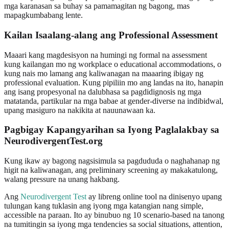
mga karanasan sa buhay sa pamamagitan ng bagong, mas
mapagkumbabang lente.
Kailan Isaalang-alang ang Professional Assessment
Maaari kang magdesisyon na humingi ng formal na assessment
kung kailangan mo ng workplace o educational accommodations, o
kung nais mo lamang ang kaliwanagan na maaaring ibigay ng
professional evaluation. Kung pipiliin mo ang landas na ito, hanapin
ang isang propesyonal na dalubhasa sa pagdidignosis ng mga
matatanda, partikular na mga babae at gender-diverse na indibidwal,
upang masiguro na nakikita at nauunawaan ka.
Pagbigay Kapangyarihan sa Iyong Paglalakbay sa
NeurodivergentTest.org
Kung ikaw ay bagong nagsisimula sa pagdududa o naghahanap ng
higit na kaliwanagan, ang preliminary screening ay makakatulong,
walang pressure na unang hakbang.
Ang
Neurodivergent Test
ay libreng online tool na dinisenyo upang
tulungan kang tuklasin ang iyong mga katangian nang simple,
accessible na paraan. Ito ay binubuo ng 10 scenario-based na tanong
na tumitingin sa iyong mga tendencies sa social situations, attention,