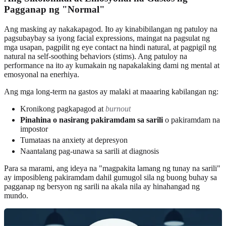
Pagganap ng "Normal"
Ang masking ay nakakapagod. Ito ay kinabibilangan ng patuloy na
pagsubaybay sa iyong facial expressions, maingat na pagsulat ng
mga usapan, pagpilit ng eye contact na hindi natural, at pagpigil ng
natural na self-soothing behaviors (stims). Ang patuloy na
performance na ito ay kumakain ng napakalaking dami ng mental at
emosyonal na enerhiya.
Ang mga long-term na gastos ay malaki at maaaring kabilangan ng:
Kronikong pagkapagod at
burnout
Pinahina o nasirang pakiramdam sa sarili
o pakiramdam na
impostor
Tumataas na anxiety at depresyon
Naantalang pag-unawa sa sarili at diagnosis
Para sa marami, ang ideya na "magpakita lamang ng tunay na sarili"
ay imposibleng pakiramdam dahil gumugol sila ng buong buhay sa
pagganap ng bersyon ng sarili na akala nila ay hinahangad ng
mundo.