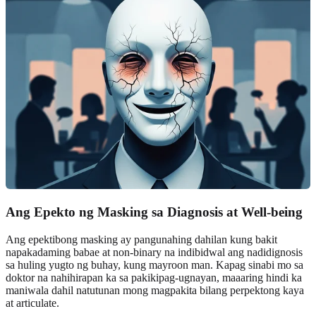
Ang Epekto ng Masking sa Diagnosis at Well-being
Ang epektibong masking ay pangunahing dahilan kung bakit
napakadaming babae at non-binary na indibidwal ang nadidignosis
sa huling yugto ng buhay, kung mayroon man. Kapag sinabi mo sa
doktor na nahihirapan ka sa pakikipag-ugnayan, maaaring hindi ka
maniwala dahil natutunan mong magpakita bilang perpektong kaya
at articulate.