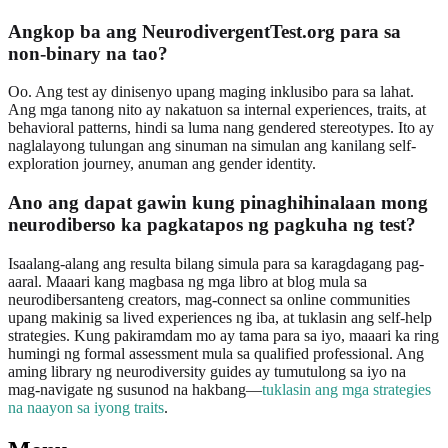
Angkop ba ang NeurodivergentTest.org para sa
non-binary na tao?
Oo. Ang test ay dinisenyo upang maging inklusibo para sa lahat.
Ang mga tanong nito ay nakatuon sa internal experiences, traits, at
behavioral patterns, hindi sa luma nang gendered stereotypes. Ito ay
naglalayong tulungan ang sinuman na simulan ang kanilang self-
exploration journey, anuman ang gender identity.
Ano ang dapat gawin kung pinaghihinalaan mong
neurodiberso ka pagkatapos ng pagkuha ng test?
Isaalang-alang ang resulta bilang simula para sa karagdagang pag-
aaral. Maaari kang magbasa ng mga libro at blog mula sa
neurodibersanteng creators, mag-connect sa online communities
upang makinig sa lived experiences ng iba, at tuklasin ang self-help
strategies. Kung pakiramdam mo ay tama para sa iyo, maaari ka ring
humingi ng formal assessment mula sa qualified professional. Ang
aming library ng neurodiversity guides ay tumutulong sa iyo na
mag-navigate ng susunod na hakbang—
tuklasin ang mga strategies
na naayon sa iyong traits
.