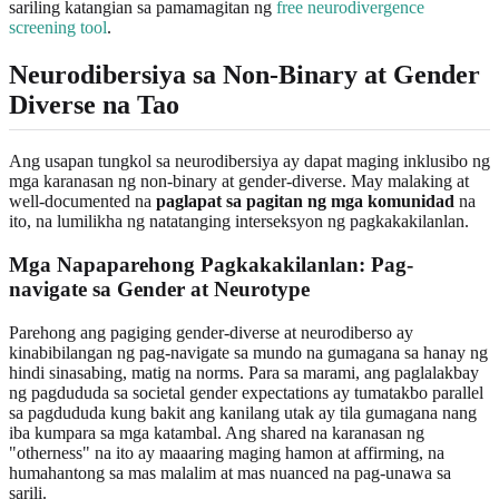
sariling katangian sa pamamagitan ng
free neurodivergence
screening tool
.
Neurodibersiya sa Non-Binary at Gender
Diverse na Tao
Ang usapan tungkol sa neurodibersiya ay dapat maging inklusibo ng
mga karanasan ng non-binary at gender-diverse. May malaking at
well-documented na
paglapat sa pagitan ng mga komunidad
na
ito, na lumilikha ng natatanging interseksyon ng pagkakakilanlan.
Mga Napaparehong Pagkakakilanlan: Pag-
navigate sa Gender at Neurotype
Parehong ang pagiging gender-diverse at neurodiberso ay
kinabibilangan ng pag-navigate sa mundo na gumagana sa hanay ng
hindi sinasabing, matig na norms. Para sa marami, ang paglalakbay
ng pagdududa sa societal gender expectations ay tumatakbo parallel
sa pagdududa kung bakit ang kanilang utak ay tila gumagana nang
iba kumpara sa mga katambal. Ang shared na karanasan ng
"otherness" na ito ay maaaring maging hamon at affirming, na
humahantong sa mas malalim at mas nuanced na pag-unawa sa
sarili.