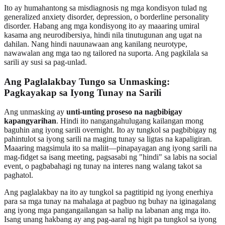
Ito ay humahantong sa misdiagnosis ng mga kondisyon tulad ng
generalized anxiety disorder, depression, o borderline personality
disorder. Habang ang mga kondisyong ito ay maaaring umiral
kasama ang neurodibersiya, hindi nila tinutugunan ang ugat na
dahilan. Nang hindi nauunawaan ang kanilang neurotype,
nawawalan ang mga tao ng tailored na suporta. Ang pagkilala sa
sarili ay susi sa pag-unlad.
Ang Paglalakbay Tungo sa Unmasking:
Pagkayakap sa Iyong Tunay na Sarili
Ang unmasking ay
unti-unting proseso na nagbibigay
kapangyarihan
. Hindi ito nangangahulugang kailangan mong
baguhin ang iyong sarili overnight. Ito ay tungkol sa pagbibigay ng
pahintulot sa iyong sarili na maging tunay sa ligtas na kapaligiran.
Maaaring magsimula ito sa maliit—pinapayagan ang iyong sarili na
mag-fidget sa isang meeting, pagsasabi ng "hindi" sa labis na social
event, o pagbabahagi ng tunay na interes nang walang takot sa
paghatol.
Ang paglalakbay na ito ay tungkol sa pagtitipid ng iyong enerhiya
para sa mga tunay na mahalaga at pagbuo ng buhay na iginagalang
ang iyong mga pangangailangan sa halip na labanan ang mga ito.
Isang unang hakbang ay ang pag-aaral ng higit pa tungkol sa iyong