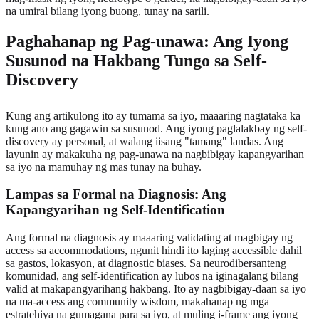
na umiral bilang iyong buong, tunay na sarili.
Paghahanap ng Pag-unawa: Ang Iyong
Susunod na Hakbang Tungo sa Self-
Discovery
Kung ang artikulong ito ay tumama sa iyo, maaaring nagtataka ka
kung ano ang gagawin sa susunod. Ang iyong paglalakbay ng self-
discovery ay personal, at walang iisang "tamang" landas. Ang
layunin ay makakuha ng pag-unawa na nagbibigay kapangyarihan
sa iyo na mamuhay ng mas tunay na buhay.
Lampas sa Formal na Diagnosis: Ang
Kapangyarihan ng Self-Identification
Ang formal na diagnosis ay maaaring validating at magbigay ng
access sa accommodations, ngunit hindi ito laging accessible dahil
sa gastos, lokasyon, at diagnostic biases. Sa neurodibersanteng
komunidad, ang self-identification ay lubos na iginagalang bilang
valid at makapangyarihang hakbang. Ito ay nagbibigay-daan sa iyo
na ma-access ang community wisdom, makahanap ng mga
estratehiya na gumagana para sa iyo, at muling i-frame ang iyong