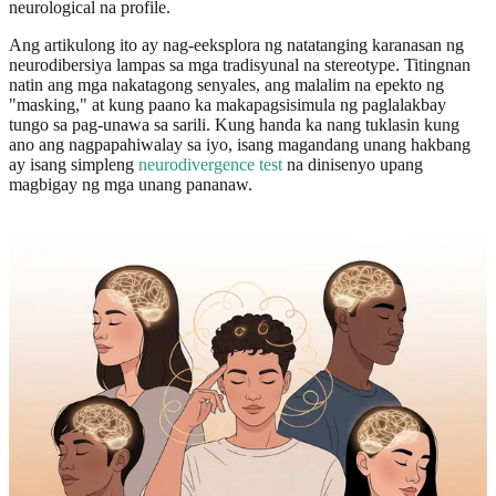
neurological na profile.
Ang artikulong ito ay nag-eeksplora ng natatanging karanasan ng
neurodibersiya lampas sa mga tradisyunal na stereotype. Titingnan
natin ang mga nakatagong senyales, ang malalim na epekto ng
"masking," at kung paano ka makapagsisimula ng paglalakbay
tungo sa pag-unawa sa sarili. Kung handa ka nang tuklasin kung
ano ang nagpapahiwalay sa iyo, isang magandang unang hakbang
ay isang simpleng
neurodivergence test
na dinisenyo upang
magbigay ng mga unang pananaw.