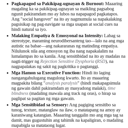
Pagkapagod sa Pakikipag-ugnayan & Burnout:
Maaaring
magaling ka sa pakikipag-ugnayan sa maikling pagsabog
ngunit pakiramdam mo ay lubos na napapagod pagkatapos.
Ang "social hangover" na ito ay nagmumula sa napakalaking
pagsisikap ng pag-navigate sa mga usapan at social cues na
hindi natural sa iyo.
Malaking Empatiya & Emosyonal na Intensity:
Labag sa
stereotype, maraming neurodibersanteng tao—lalo na ang mga
autistic na babae—ang nakararanas ng matinding empatiya.
Nilulunok nila ang emosyon ng iba nang napakalalim na
lumalampas ito sa kanila. Ang sensitibidad na ito ay madalas na
nagti-trigger ng
Rejection Sensitive Dysphoria
(
RSD
), na
nagpapalakas ng sakit ng pagkritika o pagtanggi.
Mga Hamon sa Executive Function:
Hindi ito laging
nangangahulugang magulong kwarto. Ito ay maaaring
magpakita bilang "
analysis paralysis
" (hindi makapagsimula
ng gawain dahil pakiramdam ay masyadong malaki),
time
blindness
(madaling mawala ang track ng oras), o hirap sa
paglipat sa pagitan ng mga gawain.
Mga Sensitibidad sa Sensory:
Ang pagiging sensitibo sa
tunog, texture, matanglaw na ilaw, o matatapang na amoy ay
karaniwang katangian. Maaaring tanggalin mo ang mga tag sa
damit, mas gugustuhin ang tahimik na kapaligiran, o madaling
mapabigla sa matataong lugar.