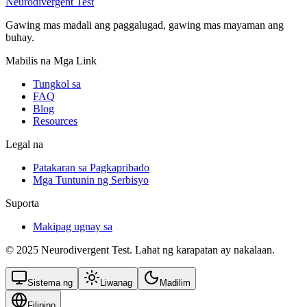
Neurodivergent Test
Gawing mas madali ang paggalugad, gawing mas mayaman ang
buhay.
Mabilis na Mga Link
Tungkol sa
FAQ
Blog
Resources
Legal na
Patakaran sa Pagkapribado
Mga Tuntunin ng Serbisyo
Suporta
Makipag ugnay sa
© 2025 Neurodivergent Test. Lahat ng karapatan ay nakalaan.
Sistema ng
Liwanag
Madilim
Filipino