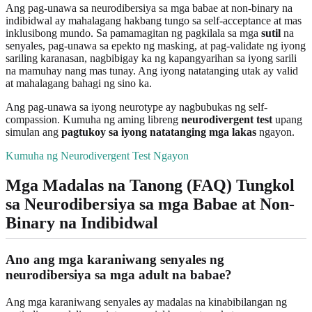
Ang pag-unawa sa neurodibersiya sa mga babae at non-binary na
indibidwal ay mahalagang hakbang tungo sa self-acceptance at mas
inklusibong mundo. Sa pamamagitan ng pagkilala sa mga
sutil
na
senyales, pag-unawa sa epekto ng masking, at pag-validate ng iyong
sariling karanasan, nagbibigay ka ng kapangyarihan sa iyong sarili
na mamuhay nang mas tunay. Ang iyong natatanging utak ay valid
at mahalagang bahagi ng sino ka.
Ang pag-unawa sa iyong neurotype ay nagbubukas ng self-
compassion. Kumuha ng aming libreng
neurodivergent test
upang
simulan ang
pagtukoy sa iyong natatanging mga lakas
ngayon.
Kumuha ng Neurodivergent Test Ngayon
Mga Madalas na Tanong (FAQ) Tungkol
sa Neurodibersiya sa mga Babae at Non-
Binary na Indibidwal
Ano ang mga karaniwang senyales ng
neurodibersiya sa mga adult na babae?
Ang mga karaniwang senyales ay madalas na kinabibilangan ng