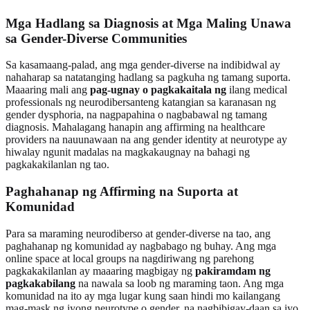
Mga Hadlang sa Diagnosis at Mga Maling Unawa
sa Gender-Diverse Communities
Sa kasamaang-palad, ang mga gender-diverse na indibidwal ay
nahaharap sa natatanging hadlang sa pagkuha ng tamang suporta.
Maaaring mali ang
pag-ugnay o pagkakaitala ng
ilang medical
professionals ng neurodibersanteng katangian sa karanasan ng
gender dysphoria, na nagpapahina o nagbabawal ng tamang
diagnosis. Mahalagang hanapin ang affirming na healthcare
providers na nauunawaan na ang gender identity at neurotype ay
hiwalay ngunit madalas na magkakaugnay na bahagi ng
pagkakakilanlan ng tao.
Paghahanap ng Affirming na Suporta at
Komunidad
Para sa maraming neurodiberso at gender-diverse na tao, ang
paghahanap ng komunidad ay nagbabago ng buhay. Ang mga
online space at local groups na nagdiriwang ng parehong
pagkakakilanlan ay maaaring magbigay ng
pakiramdam ng
pagkakabilang
na nawala sa loob ng maraming taon. Ang mga
komunidad na ito ay mga lugar kung saan hindi mo kailangang
mag-mask ng iyong neurotype o gender, na nagbibigay-daan sa iyo