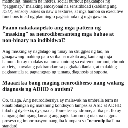
matinding, malalim na interes, social burnout pagkatapos ng
"pagganap," malaking emosyonal na sensitibidad (kabilang ang
RSD
), sensory issues sa ilaw o textures, at mga hamon sa executive
functions tulad ng planning o pagsisimula ng mga gawain.
Paano nakakaapekto ang mga pattern ng
"masking" sa neurodibersanteng mga babae at
non-binary na indibidwal?
Ang masking ay nagtatago ng tunay na struggles ng tao, na
ginagawang mahirap para sa iba na makita ang kanilang mga
hamon. Ito ay madalas na humahantong sa extreme burnout, chronic
anxiety, nawalang pakiramdam sa pagkakakilanlan, at malaking
pagkaantala sa pagtanggap ng tamang diagnosis at suporta.
Maaari ka bang maging neurodiberso nang walang
diagnosis ng ADHD o autism?
Oo, talaga. Ang neurodibersiya ay malawak na umbrella term na
kinabibilangan ng maraming kondisyon lampas sa ASD at ADHD,
tulad ng dyslexia, dyspraxia, Tourette's syndrome, at iba pa. Ito ay
nangangahulugang lamang ang pagkakaroon ng utak na nagpo-
proseso ng impormasyon nang iba kumpara sa "
neurotipikal
" na
standard.