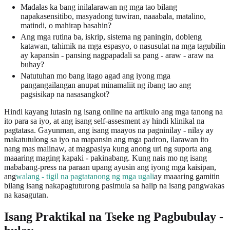
Madalas ka bang inilalarawan ng mga tao bilang
napakasensitibo, masyadong tuwiran, naaabala, matalino,
matindi, o mahirap basahin?
Ang mga rutina ba, iskrip, sistema ng paningin, dobleng
katawan, tahimik na mga espasyo, o nasusulat na mga tagubilin
ay kapansin - pansing nagpapadali sa pang - araw - araw na
buhay?
Natutuhan mo bang itago agad ang iyong mga
pangangailangan anupat minamaliit ng ibang tao ang
pagsisikap na nasasangkot?
Hindi kayang lutasin ng isang online na artikulo ang mga tanong na
ito para sa iyo, at ang isang self-assesment ay hindi klinikal na
pagtatasa. Gayunman, ang isang maayos na pagninilay - nilay ay
makatutulong sa iyo na mapansin ang mga padron, ilarawan ito
nang mas malinaw, at magpasiya kung anong uri ng suporta ang
maaaring maging kapaki - pakinabang. Kung nais mo ng isang
mababang-press na paraan upang ayusin ang iyong mga kaisipan,
ang
walang - tigil na pagtatanong ng mga ugali
ay maaaring gamitin
bilang isang nakapagtuturong pasimula sa halip na isang pangwakas
na kasagutan.
Isang Praktikal na Tseke ng Pagbubulay -