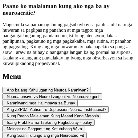
Paano ko malalaman kung ako nga ba ay
neuroacritic?
Magsimula sa pamamagitan ng pagsubaybay sa paulit - ulit na mga
huwaran sa paglipas ng panahon at mga tagpo: mga
pangangailangan ng pandamdam, istilo ng atensiyon, lakas
panlipunan, pagkatuto ng mga pagkakaiba, mga rutina, at panahon
ng paggaling. Kung ang mga huwaran ay nakaaapekto sa pang -
araw - araw na buhay o nangangailangan ka ng pormal na suporta,
isaalang - alang ang pagtalakay ng iyong mga obserbasyon sa isang
kuwalipikadong propesyonal.
Menu
Ano ba ang Kahulugan ng Neuroa Karaniwan?
Neuroatensive vs Neurodivergent vs Neurodivergent
Karaniwang mga Halimbawa sa Buhay
Ang ZZP0Z, Autism, o Depression Neuroa Institutional?
Kung Paano Malalaman Kung Maaari Kang Matonia
Isang Praktikal na Tseke ng Pagbubulay - bulay
Maingat na Paggamit ng Katutubong Wika
Kung Saan Tutungo ang mga Neuroatric Fit