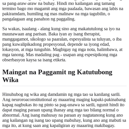
sa pang-araw-araw na buhay. Hindi mo kailangan ang tamang
termino bago mo magamit ang mga paalaala, bawasan ang labis na
pakiramdam, humiling ng mas malinaw na mga tagubilin, o
pangalagaan ang panahon ng paggaling.
Sa wakas, isaalang - alang kung sino ang makatutulong sa iyo na
maunawaan ang parisan. Baka iyan ay isang therapist,
manggagamot, sikologo sa paaralan, espesyalista sa tuluyan, o iba
pang kuwalipikadong propesyonal, depende sa iyong edad,
lokasyon, at mga tunguhin. Magbigay ng mga nota, halimbawa, at
mga tanong. Mas madaling pag - usapan ang espesipikong mga
obserbasyon kaysa sa isang etiketa.
Maingat na Paggamit ng Katutubong
Wika
Hinuhubog ng wika ang damdamin ng mga tao sa kanilang sarili.
Ang neuroroaconstitutional ay maaaring maging kapaki-pakinabang
kapag nagbukas ito ng pinto sa pag-unawa sa sarili, ngunit hindi ito
dapat maging paraan upang ihanay ang mga tao bilang normal o
abnormal. Ang isang mahusay na paraan ay nagtatanong kung ano
ang kailangan ng isang tao upang mabuhay, kung ano ang mabuti sa
mga ito, at kung saan ang kapaligiran ay maaaring makibagay.