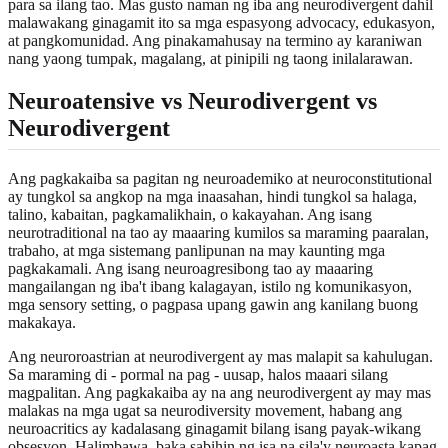
para sa ilang tao. Mas gusto naman ng iba ang neurodivergent dahil
malawakang ginagamit ito sa mga espasyong advocacy, edukasyon,
at pangkomunidad. Ang pinakamahusay na termino ay karaniwan
nang yaong tumpak, magalang, at pinipili ng taong inilalarawan.
Neuroatensive vs Neurodivergent vs
Neurodivergent
Ang pagkakaiba sa pagitan ng neuroademiko at neuroconstitutional
ay tungkol sa angkop na mga inaasahan, hindi tungkol sa halaga,
talino, kabaitan, pagkamalikhain, o kakayahan. Ang isang
neurotraditional na tao ay maaaring kumilos sa maraming paaralan,
trabaho, at mga sistemang panlipunan na may kaunting mga
pagkakamali. Ang isang neuroagresibong tao ay maaaring
mangailangan ng iba't ibang kalagayan, istilo ng komunikasyon,
mga sensory setting, o pagpasa upang gawin ang kanilang buong
makakaya.
Ang neuroroastrian at neurodivergent ay mas malapit sa kahulugan.
Sa maraming di - pormal na pag - uusap, halos maaari silang
magpalitan. Ang pagkakaiba ay na ang neurodivergent ay may mas
malakas na mga ugat sa neurodiversity movement, habang ang
neuroacritics ay kadalasang ginagamit bilang isang payak-wikang
obsesyon. Halimbawa, baka sabihin ng isa na sila'y neuroasta kapag