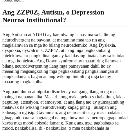
Ang ZZP0Z, Autism, o Depression
Neuroa Institutional?
Ang Autismo at ADHD ay karaniwang isinasama sa ilalim ng
neurodivergent na payong, at maraming mga tao rin ang
maglalarawan sa mga ito bilang neuroademiko. Ang Dyslexia,
dyspraxia, dyscalculia, ZZP4Z, at ilang mga pagkakaibang
intelektuwal o pangkalinangan ay kadalasang tinatalakay sa katulad
na mga konteksto. Ang Down syndrome ay maaari ring ilarawan
bilang neurodivergent ng ilang mga pamayanan dahil ito ay
maaaring magsangkot ng mga pagkakaibang pangkalinangan at
pangkaalaman, bagaman ang wikang pinipili ng mga tao ay
maaaring magkakaiba.
Ang panlulumo at bipolar disorder ay nangangailangan ng mas
maingat na pananalita. Maaari itong makaapekto sa kabatiran, lakas,
pagtulog, atensiyon, at emosyon, at ang ilang tao ay gumagamit ng
malawak na wikang neurodiversity kapag pinag - uusapan ang
kalusugan ng isip. Gayunman, ang neuroacritics ay mas madalas na
ginagamit para sa nagtatagal na mga huwaran sa neuropagpapaunlad
kaysa mga mood episode lamang. Kung ang mga pagbabago sa
mood, pagkabalisa, di - pagkatulog, o mga pagkabahala sa