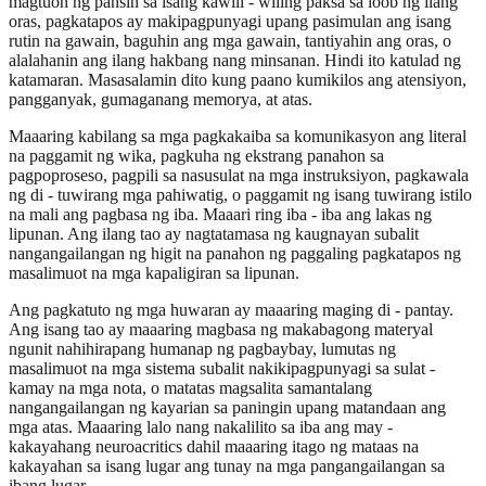
magtuon ng pansin sa isang kawili - wiling paksa sa loob ng ilang
oras, pagkatapos ay makipagpunyagi upang pasimulan ang isang
rutin na gawain, baguhin ang mga gawain, tantiyahin ang oras, o
alalahanin ang ilang hakbang nang minsanan. Hindi ito katulad ng
katamaran. Masasalamin dito kung paano kumikilos ang atensiyon,
pangganyak, gumaganang memorya, at atas.
Maaaring kabilang sa mga pagkakaiba sa komunikasyon ang literal
na paggamit ng wika, pagkuha ng ekstrang panahon sa
pagpoproseso, pagpili sa nasusulat na mga instruksiyon, pagkawala
ng di - tuwirang mga pahiwatig, o paggamit ng isang tuwirang istilo
na mali ang pagbasa ng iba. Maaari ring iba - iba ang lakas ng
lipunan. Ang ilang tao ay nagtatamasa ng kaugnayan subalit
nangangailangan ng higit na panahon ng paggaling pagkatapos ng
masalimuot na mga kapaligiran sa lipunan.
Ang pagkatuto ng mga huwaran ay maaaring maging di - pantay.
Ang isang tao ay maaaring magbasa ng makabagong materyal
ngunit nahihirapang humanap ng pagbaybay, lumutas ng
masalimuot na mga sistema subalit nakikipagpunyagi sa sulat -
kamay na mga nota, o matatas magsalita samantalang
nangangailangan ng kayarian sa paningin upang matandaan ang
mga atas. Maaaring lalo nang nakalilito sa iba ang may -
kakayahang neuroacritics dahil maaaring itago ng mataas na
kakayahan sa isang lugar ang tunay na mga pangangailangan sa
ibang lugar.