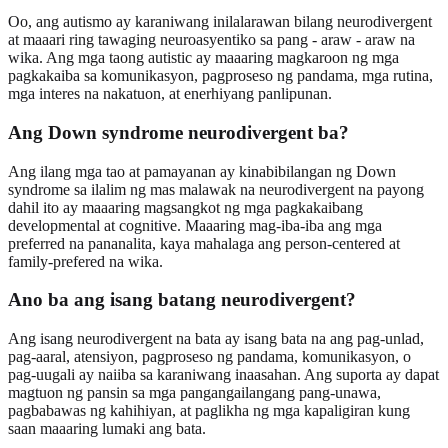
Oo, ang autismo ay karaniwang inilalarawan bilang neurodivergent
at maaari ring tawaging neuroasyentiko sa pang - araw - araw na
wika. Ang mga taong autistic ay maaaring magkaroon ng mga
pagkakaiba sa komunikasyon, pagproseso ng pandama, mga rutina,
mga interes na nakatuon, at enerhiyang panlipunan.
Ang Down syndrome neurodivergent ba?
Ang ilang mga tao at pamayanan ay kinabibilangan ng Down
syndrome sa ilalim ng mas malawak na neurodivergent na payong
dahil ito ay maaaring magsangkot ng mga pagkakaibang
developmental at cognitive. Maaaring mag-iba-iba ang mga
preferred na pananalita, kaya mahalaga ang person-centered at
family-prefered na wika.
Ano ba ang isang batang neurodivergent?
Ang isang neurodivergent na bata ay isang bata na ang pag-unlad,
pag-aaral, atensiyon, pagproseso ng pandama, komunikasyon, o
pag-uugali ay naiiba sa karaniwang inaasahan. Ang suporta ay dapat
magtuon ng pansin sa mga pangangailangang pang-unawa,
pagbabawas ng kahihiyan, at paglikha ng mga kapaligiran kung
saan maaaring lumaki ang bata.