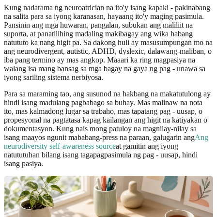
Kung nadarama ng neuroatrician na ito'y isang kapaki - pakinabang
na salita para sa iyong karanasan, hayaang ito'y maging pasimula.
Pansinin ang mga huwaran, pangalan, subukan ang maliliit na
suporta, at panatilihing madaling makibagay ang wika habang
natututo ka nang higit pa. Sa dakong huli ay masusumpungan mo na
ang neurodivergent, autistic, ADHD, dyslexic, dalawang-maliban, o
iba pang termino ay mas angkop. Maaari ka ring magpasiya na
walang isa mang bansag sa mga bagay na gaya ng pag - unawa sa
iyong sariling sistema nerbiyosa.
Para sa maraming tao, ang susunod na hakbang na makatutulong ay
hindi isang madulang pagbabago sa buhay. Mas malinaw na nota
ito, mas kalmadong lugar sa trabaho, mas tapatang pag - uusap, o
propesyonal na pagtatasa kapag kailangan ang higit na katiyakan o
dokumentasyon. Kung nais mong patuloy na magnilay-nilay sa
isang maayos ngunit mababang-press na paraan, galugarin ang
Ang
neurodiversity self-awareness source
at gamitin ang iyong
natututuhan bilang isang tagapagpasimula ng pag - uusap, hindi
isang pasiya.