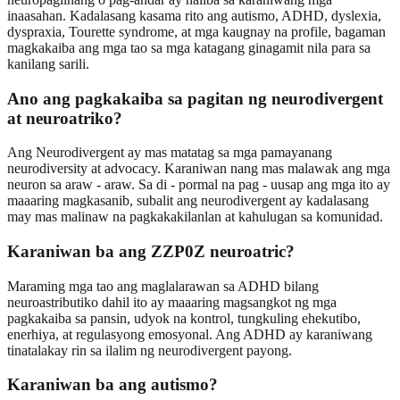
inaasahan. Kadalasang kasama rito ang autismo, ADHD, dyslexia,
dyspraxia, Tourette syndrome, at mga kaugnay na profile, bagaman
magkakaiba ang mga tao sa mga katagang ginagamit nila para sa
kanilang sarili.
Ano ang pagkakaiba sa pagitan ng neurodivergent
at neuroatriko?
Ang Neurodivergent ay mas matatag sa mga pamayanang
neurodiversity at advocacy. Karaniwan nang mas malawak ang mga
neuron sa araw - araw. Sa di - pormal na pag - uusap ang mga ito ay
maaaring magkasanib, subalit ang neurodivergent ay kadalasang
may mas malinaw na pagkakakilanlan at kahulugan sa komunidad.
Karaniwan ba ang ZZP0Z neuroatric?
Maraming mga tao ang maglalarawan sa ADHD bilang
neuroastributiko dahil ito ay maaaring magsangkot ng mga
pagkakaiba sa pansin, udyok na kontrol, tungkuling ehekutibo,
enerhiya, at regulasyong emosyonal. Ang ADHD ay karaniwang
tinatalakay rin sa ilalim ng neurodivergent payong.
Karaniwan ba ang autismo?