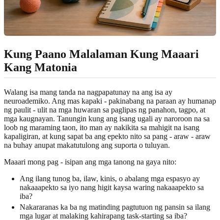
Kung Paano Malalaman Kung Maaari
Kang Matonia
Walang isa mang tanda na nagpapatunay na ang isa ay
neuroademiko. Ang mas kapaki - pakinabang na paraan ay humanap
ng paulit - ulit na mga huwaran sa paglipas ng panahon, tagpo, at
mga kaugnayan. Tanungin kung ang isang ugali ay naroroon na sa
loob ng maraming taon, ito man ay nakikita sa mahigit na isang
kapaligiran, at kung sapat ba ang epekto nito sa pang - araw - araw
na buhay anupat makatutulong ang suporta o tuluyan.
Maaari mong pag - isipan ang mga tanong na gaya nito:
Ang ilang tunog ba, ilaw, kinis, o abalang mga espasyo ay
nakaaapekto sa iyo nang higit kaysa waring nakaaapekto sa
iba?
Nakararanas ka ba ng matinding pagtutuon ng pansin sa ilang
mga lugar at malaking kahirapang task-starting sa iba?