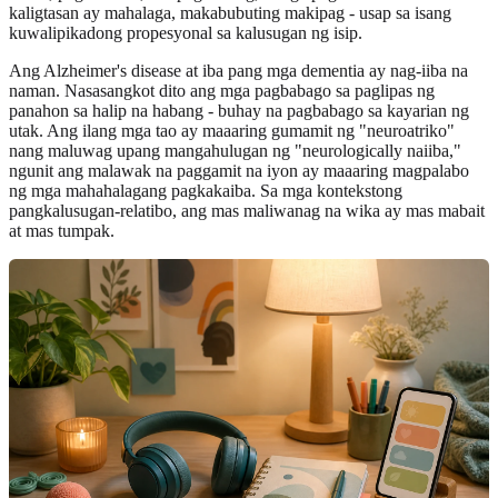
kaligtasan ay mahalaga, makabubuting makipag - usap sa isang
kuwalipikadong propesyonal sa kalusugan ng isip.
Ang Alzheimer's disease at iba pang mga dementia ay nag-iiba na
naman. Nasasangkot dito ang mga pagbabago sa paglipas ng
panahon sa halip na habang - buhay na pagbabago sa kayarian ng
utak. Ang ilang mga tao ay maaaring gumamit ng "neuroatriko"
nang maluwag upang mangahulugan ng "neurologically naiiba,"
ngunit ang malawak na paggamit na iyon ay maaaring magpalabo
ng mga mahahalagang pagkakaiba. Sa mga kontekstong
pangkalusugan-relatibo, ang mas maliwanag na wika ay mas mabait
at mas tumpak.