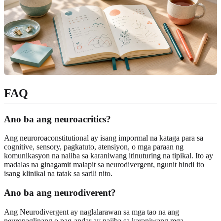
FAQ
Ano ba ang neuroacritics?
Ang neuroroaconstitutional ay isang impormal na kataga para sa
cognitive, sensory, pagkatuto, atensiyon, o mga paraan ng
komunikasyon na naiiba sa karaniwang itinuturing na tipikal. Ito ay
madalas na ginagamit malapit sa neurodivergent, ngunit hindi ito
isang klinikal na tatak sa sarili nito.
Ano ba ang neurodiverent?
Ang Neurodivergent ay naglalarawan sa mga tao na ang
neuropaglinang o pag-andar ay naiiba sa karaniwang mga