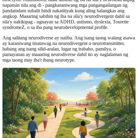
napansin nila ang di - pangkaraniwang mga pangangailangan ng
pandamdam subalit hindi nakatitiyak kung aling balangkas ang
angkop. Maaaring sabihin ng iba na sila'y neurodivergent dahil sa
sila'y nakikipag - ugnayan sa ADHD, autismo, dyslexia, Tourette
syndromeZ, o sa iba pang neurodevelopmental profile.
Ang salitang neurodiverse ay naiiba. Ang isang taong walang asawa
ay karaniwang tinatawag na neurodivergent o neurotransmitter,
habang ang isang silid-aralan, lugar ng trabaho, pamilya, o
pamayanan ay maaaring neurodiverse dahil ito ay naglalaman ng
mga taong may iba't ibang neurotype.