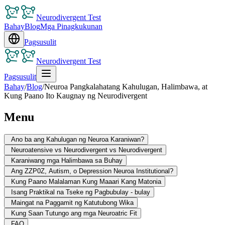
Neurodivergent Test
Bahay
Blog
Mga Pinagkukunan
Pagsusulit
Neurodivergent Test
Pagsusulit
Bahay
/
Blog
/
Neuroa Pangkalahatang Kahulugan, Halimbawa, at
Kung Paano Ito Kaugnay ng Neurodivergent
Menu
Ano ba ang Kahulugan ng Neuroa Karaniwan?
Neuroatensive vs Neurodivergent vs Neurodivergent
Karaniwang mga Halimbawa sa Buhay
Ang ZZP0Z, Autism, o Depression Neuroa Institutional?
Kung Paano Malalaman Kung Maaari Kang Matonia
Isang Praktikal na Tseke ng Pagbubulay - bulay
Maingat na Paggamit ng Katutubong Wika
Kung Saan Tutungo ang mga Neuroatric Fit
FAQ