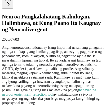
Neuroa Pangkalahatang Kahulugan,
Halimbawa, at Kung Paano Ito Kaugnay
ng Neurodivergent
2026/07/03
Ang neuroroaconstitutional ay isang impormal na salitang ginagamit
ng mga tao kapag ang kanilang pag-iisip, atensiyon, pagproseso ng
pandamdam, komunikasyon, o istilo ng pagkatuto ay tila iba sa
inaasahan ng lipunan na tipikal. Ito ay kadalasang lumilitaw sa tabi
ng mga termino tulad ng neurodivergent, neurodiverse, autismo,
ADHD, dyslexia, at dalawang-malibang profile. Ang salita ay
maaaring maging kapaki - pakinabang, subalit hindi ito isang
klinikal na etiketa sa ganang sarili. Kung ikaw ay nag - iisip kung
ang iyong sariling mga huwaran ay angkop sa ilalim ng mas
malawak na payong na neurodiversity, isang nakapagtuturong
pasimula na gaya ng isang mas malawak na payong
banayad na
neurodivergent self- reflection tool
ay makatutulong sa iyo na
magsaayos ng mga obserbasyon bago magpasiya kung hihingi ng
propesyonal na tulong.