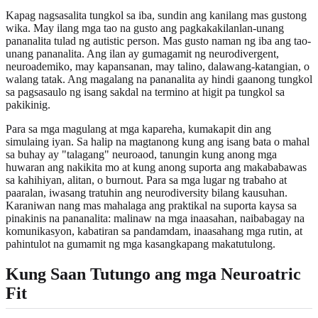
Kapag nagsasalita tungkol sa iba, sundin ang kanilang mas gustong
wika. May ilang mga tao na gusto ang pagkakakilanlan-unang
pananalita tulad ng autistic person. Mas gusto naman ng iba ang tao-
unang pananalita. Ang ilan ay gumagamit ng neurodivergent,
neuroademiko, may kapansanan, may talino, dalawang-katangian, o
walang tatak. Ang magalang na pananalita ay hindi gaanong tungkol
sa pagsasaulo ng isang sakdal na termino at higit pa tungkol sa
pakikinig.
Para sa mga magulang at mga kapareha, kumakapit din ang
simulaing iyan. Sa halip na magtanong kung ang isang bata o mahal
sa buhay ay "talagang" neuroaod, tanungin kung anong mga
huwaran ang nakikita mo at kung anong suporta ang makababawas
sa kahihiyan, alitan, o burnout. Para sa mga lugar ng trabaho at
paaralan, iwasang tratuhin ang neurodiversity bilang kausuhan.
Karaniwan nang mas mahalaga ang praktikal na suporta kaysa sa
pinakinis na pananalita: malinaw na mga inaasahan, naibabagay na
komunikasyon, kabatiran sa pandamdam, inaasahang mga rutin, at
pahintulot na gumamit ng mga kasangkapang makatutulong.
Kung Saan Tutungo ang mga Neuroatric
Fit