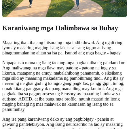
Karaniwang mga Halimbawa sa Buhay
Maaaring iba - iba ang hitsura ng mga indibiduwal. Ang ugali ring
iyon ay maaaring maging isang lakas sa isang tagpo at isang
pinagmumulan ng alitan sa isa pa. Isunod ang mga bagay - bagay.
Napapansin muna ng ilang tao ang mga pagkakaiba ng pandamdam.
Ang maliwanag na mga ilaw, may patong - patong na ingay sa
likuran, matapang na amoy, mabalahibong pananamit, o siksikang
mga silid ay maaaring makadama ng pambihirang tindi. Ang iba ay
maaaring maghangad ng karagdagang pagkilos, panggigipit, tunog,
o nakikitang pangganyak upang manatiling may kontrol. Ang mga
pagkakaiba sa pagpoproseso ng Sensory ay maaaring lumitaw sa
autismo, ADHD, at iba pang mga profile, ngunit maaari rin itong
maging bahagi ng mas malawak na karanasan ng isang tao sa
pamumuhay.
Ang isa pang karaniwang dako ay ang pagbibigay - pansin at
gawaing pantelebisyon. Ang isang neuroacritic na tao ay maaaring