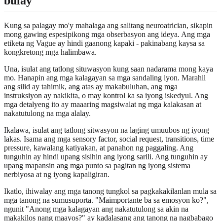
bulay
Kung sa palagay mo'y mahalaga ang salitang neuroatrician, sikapin
mong gawing espesipikong mga obserbasyon ang ideya. Ang mga
etiketa ng Vague ay hindi gaanong kapaki - pakinabang kaysa sa
kongkretong mga halimbawa.
Una, isulat ang tatlong situwasyon kung saan nadarama mong kaya
mo. Hanapin ang mga kalagayan sa mga sandaling iyon. Marahil
ang silid ay tahimik, ang atas ay makabuluhan, ang mga
instruksiyon ay nakikita, o may kontrol ka sa iyong iskedyul. Ang
mga detalyeng ito ay maaaring magsiwalat ng mga kalakasan at
nakatutulong na mga alalay.
Ikalawa, isulat ang tatlong sitwasyon na laging umuubos ng iyong
lakas. Isama ang mga sensory factor, social request, transitions, time
pressure, kawalang katiyakan, at panahon ng paggaling. Ang
tunguhin ay hindi upang sisihin ang iyong sarili. Ang tunguhin ay
upang mapansin ang mga punto sa pagitan ng iyong sistema
nerbiyosa at ng iyong kapaligiran.
Ikatlo, ihiwalay ang mga tanong tungkol sa pagkakakilanlan mula sa
mga tanong na sumusuporta. "Maimportante ba sa emosyon ko?",
ngunit "Anong mga kalagayan ang nakatutulong sa akin na
makakilos nang maayos?" ay kadalasang ang tanong na nagbabago