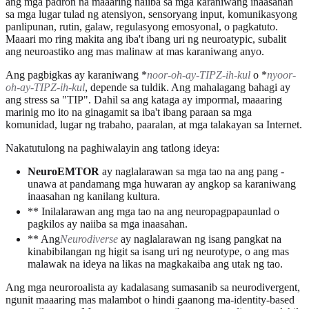
ang mga padron na maaaring naiiba sa mga karaniwang inaasahan
sa mga lugar tulad ng atensiyon, sensoryang input, komunikasyong
panlipunan, rutin, galaw, regulasyong emosyonal, o pagkatuto.
Maaari mo ring makita ang iba't ibang uri ng neuroatypic, subalit
ang neuroastiko ang mas malinaw at mas karaniwang anyo.
Ang pagbigkas ay karaniwang *
noor-oh-ay-TIPZ-ih-kul
o *
nyoor-
oh-ay-TIPZ-ih-kul
, depende sa tuldik. Ang mahalagang bahagi ay
ang stress sa "TIP". Dahil sa ang kataga ay impormal, maaaring
marinig mo ito na ginagamit sa iba't ibang paraan sa mga
komunidad, lugar ng trabaho, paaralan, at mga talakayan sa Internet.
Nakatutulong na paghiwalayin ang tatlong ideya:
NeuroEMTOR
ay naglalarawan sa mga tao na ang pang -
unawa at pandamang mga huwaran ay angkop sa karaniwang
inaasahan ng kanilang kultura.
** Inilalarawan ang mga tao na ang neuropagpapaunlad o
pagkilos ay naiiba sa mga inaasahan.
** Ang
Neurodiverse
ay naglalarawan ng isang pangkat na
kinabibilangan ng higit sa isang uri ng neurotype, o ang mas
malawak na ideya na likas na magkakaiba ang utak ng tao.
Ang mga neuroroalista ay kadalasang sumasanib sa neurodivergent,
ngunit maaaring mas malambot o hindi gaanong ma-identity-based