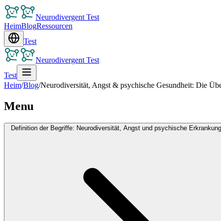
Neurodivergent Test
Heim
Blog
Ressourcen
Test
Neurodivergent Test
Test
Heim
/
Blog
/
Neurodiversität, Angst & psychische Gesundheit: Die Ü
Menu
Definition der Begriffe: Neurodiversität, Angst und psychische Erkrankun