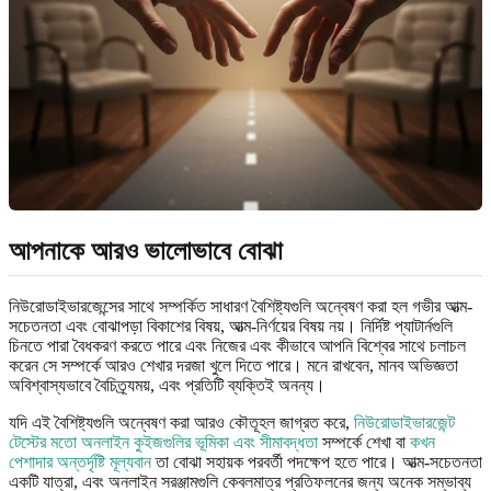
আপনাকে আরও ভালোভাবে বোঝা
নিউরোডাইভারজেন্সের সাথে সম্পর্কিত সাধারণ বৈশিষ্ট্যগুলি অন্বেষণ করা হল গভীর আত্ম-
সচেতনতা এবং বোঝাপড়া বিকাশের বিষয়, আত্ম-নির্ণয়ের বিষয় নয়। নির্দিষ্ট প্যাটার্নগুলি
চিনতে পারা বৈধকরণ করতে পারে এবং নিজের এবং কীভাবে আপনি বিশ্বের সাথে চলাচল
করেন সে সম্পর্কে আরও শেখার দরজা খুলে দিতে পারে। মনে রাখবেন, মানব অভিজ্ঞতা
অবিশ্বাস্যভাবে বৈচিত্র্যময়, এবং প্রতিটি ব্যক্তিই অনন্য।
যদি এই বৈশিষ্ট্যগুলি অন্বেষণ করা আরও কৌতূহল জাগ্রত করে,
নিউরোডাইভারজেন্ট
টেস্টের মতো অনলাইন কুইজগুলির ভূমিকা এবং সীমাবদ্ধতা
সম্পর্কে শেখা বা
কখন
পেশাদার অন্তর্দৃষ্টি মূল্যবান
তা বোঝা সহায়ক পরবর্তী পদক্ষেপ হতে পারে। আত্ম-সচেতনতা
একটি যাত্রা, এবং অনলাইন সরঞ্জামগুলি কেবলমাত্র প্রতিফলনের জন্য অনেক সম্ভাব্য