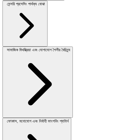
সেন্সরি প্রসেসিং পার্থক্য বোঝা
সামাজিক মিথস্ক্রিয়া এবং যোগাযোগ শৈলীর বৈচিত্র্য
ফোকাস, মনোযোগ এবং নির্বাহী ফাংশনিং প্যাটার্ন