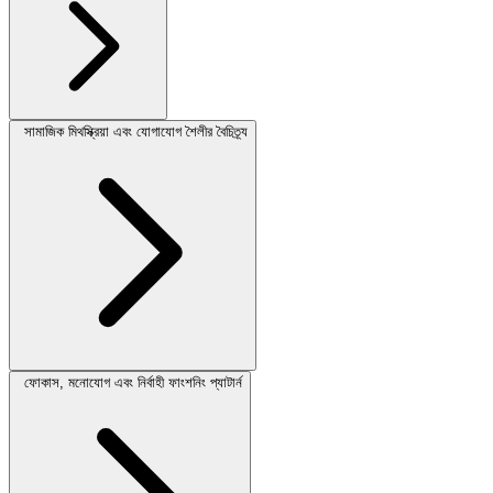
সামাজিক মিথস্ক্রিয়া এবং যোগাযোগ শৈলীর বৈচিত্র্য
ফোকাস, মনোযোগ এবং নির্বাহী ফাংশনিং প্যাটার্ন