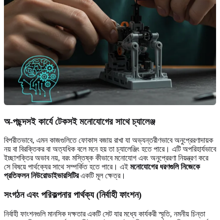
অ-পছন্দসই কার্যে টেকসই মনোযোগের সাথে চ্যালেঞ্জ
বিপরীতভাবে, এমন কাজগুলিতে ফোকাস বজায় রাখা যা অভ্যন্তরীণভাবে অনুপ্রেরণাদায়ক
নয় বা বিরক্তিকর বা অত্যধিক বলে মনে হয় তা চ্যালেঞ্জিং হতে পারে। এটি অপরিহার্যভাবে
ইচ্ছাশক্তির অভাব নয়, বরং মস্তিষ্ক কীভাবে মনোযোগ এবং অনুপ্রেরণা নিয়ন্ত্রণ করে
সে বিষয়ে পার্থক্যের সাথে সম্পর্কিত হতে পারে। এই
মনোযোগের ধরণগুলি
নিজেকে
প্রতিফলন নিউরোডাইভারসিটির
একটি মূল ক্ষেত্র।
সংগঠন এবং পরিকল্পনার পার্থক্য (নির্বাহী ফাংশন)
নির্বাহী ফাংশনগুলি মানসিক দক্ষতার একটি সেট যার মধ্যে কার্যকরী স্মৃতি, নমনীয় চিন্তা