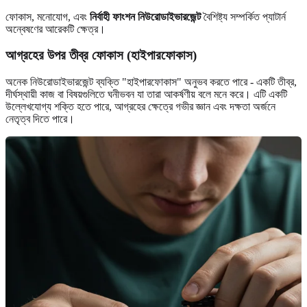
ফোকাস, মনোযোগ, এবং
নির্বাহী ফাংশন নিউরোডাইভারজেন্ট
বৈশিষ্ট্য সম্পর্কিত প্যাটার্ন
অন্বেষণের আরেকটি ক্ষেত্র।
আগ্রহের উপর তীব্র ফোকাস (হাইপারফোকাস)
অনেক নিউরোডাইভারজেন্ট ব্যক্তি "হাইপারফোকাস" অনুভব করতে পারে - একটি তীব্র,
দীর্ঘস্থায়ী কাজ বা বিষয়গুলিতে ঘনীভবন যা তারা আকর্ষণীয় বলে মনে করে। এটি একটি
উল্লেখযোগ্য শক্তি হতে পারে, আগ্রহের ক্ষেত্রে গভীর জ্ঞান এবং দক্ষতা অর্জনে
নেতৃত্ব দিতে পারে।