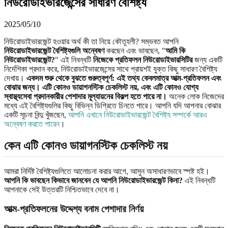
নিউরোডাইভারজেন্সের সাধারণ বৈশিষ্ট্য
2025/05/10
নিউরোডাইভারজেন্ট হওয়ার অর্থ কী তা নিয়ে কৌতূহলী? সম্ভবত আপনি
নিউরোডাইভারজেন্ট বৈশিষ্ট্যগুলি অন্বেষণ
করছেন এবং ভাবছেন, "
আমি কি
নিউরোডাইভারজেন্ট?
" এই নিবন্ধটি
নিজেকে প্রতিফলন নিউরোডাইভারসিটির
জন্য একটি
নির্দেশিকা প্রদান করে, নিউরোডাইভারজেন্সের সাথে প্রায়শই যুক্ত কিছু সাধারণ বৈশিষ্ট্য
দেখায়।
একদম শুরু থেকে বুঝতে গুরুত্বপূর্ণ: এই তথ্য কেবলমাত্র আত্ম-প্রতিফলন এবং
বোঝার জন্য। এটি কোনও ডায়াগনস্টিক চেকলিস্ট নয়, এবং এটি কোনও যোগ্য
স্বাস্থ্যসেবা প্রদানকারীর পেশাদার মূল্যায়নের বিকল্প হতে পারে না।
অনেক লোক নিজেদের
মধ্যে এই বৈশিষ্ট্যগুলির কিছু বিভিন্ন ডিগ্রিতে চিনতে পারে। আপনি যদি আপনার বোঝার
একটি সূচনা বিন্দু খুঁজছেন,
আপনি এখানে নিউরোডাইভারজেন্ট বৈশিষ্ট্য সম্পর্কে আরও
অন্বেষণ করতে পারেন
।
কেন এটি কোনও ডায়াগনস্টিক চেকলিস্ট নয়
আমরা নির্দিষ্ট বৈশিষ্ট্যগুলিতে আলোচনা করার আগে, আসুন অসাধারণভাবে স্পষ্ট হই।
আপনি কি ভাবছেন কিভাবে জানবেন যে আপনি নিউরোডাইভারজেন্ট কিনা?
এই নিবন্ধটি
আপনাকে সেই উত্তরটি নিশ্চিতভাবে দেবে না।
আত্ম-প্রতিফলনের উদ্দেশ্য বনাম পেশাদার নির্ণয়