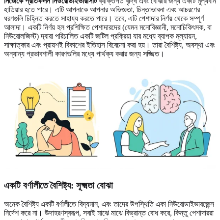
নিজেকে প্রতিফলন নিউরোডাইভারসিটি
ব্যক্তিগত বৃদ্ধি এবং বোঝার জন্য একটি মূল্যবান
হাতিয়ার হতে পারে। এটি আপনাকে আপনার অভিজ্ঞতা, চিন্তাভাবনা এবং আচরণের
ধরণগুলি চিহ্নিত করতে সাহায্য করতে পারে। তবে, এটি পেশাদার নির্ণয় থেকে সম্পূর্ণ
আলাদা। একটি নির্ণয় হল প্রশিক্ষিত পেশাদারদের (যেমন মনোবিজ্ঞানী, মনোচিকিৎসক, বা
নিউরোলজিস্ট) দ্বারা পরিচালিত একটি জটিল প্রক্রিয়া যার মধ্যে ব্যাপক মূল্যায়ন,
সাক্ষাত্কার এবং প্রায়শই বিকাশের ইতিহাস বিবেচনা করা হয়। তারা বৈশিষ্ট্য, অবস্থা এবং
অন্যান্য প্রভাবশালী কারণগুলির মধ্যে পার্থক্য করার জন্য সজ্জিত।
একটি বর্ণালীতে বৈশিষ্ট্য: সূক্ষ্মতা বোঝা
অনেক বৈশিষ্ট্য একটি বর্ণালীতে বিদ্যমান, এবং তাদের উপস্থিতি একা নিউরোডাইভারজেন্স
নির্দেশ করে না। উদাহরণস্বরূপ, সবাই মাঝে মাঝে বিভ্রান্ত বোধ করে, কিন্তু পেশাদাররা