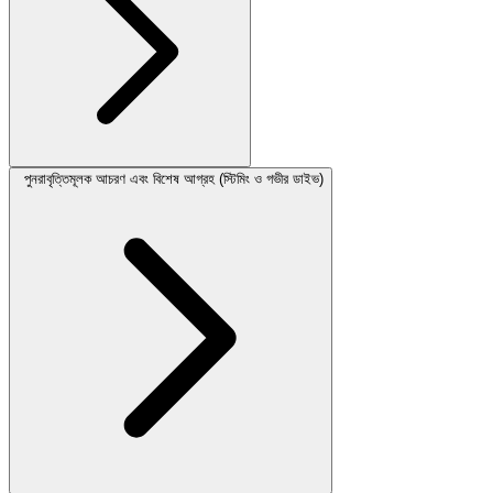
পুনরাবৃত্তিমূলক আচরণ এবং বিশেষ আগ্রহ (স্টিমিং ও গভীর ডাইভ)