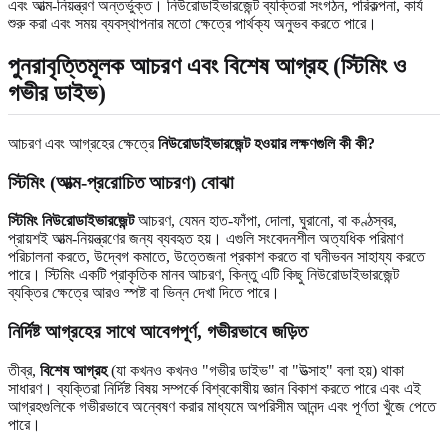
এবং আত্ম-নিয়ন্ত্রণ অন্তর্ভুক্ত। নিউরোডাইভারজেন্ট ব্যক্তিরা সংগঠন, পরিকল্পনা, কার্য
শুরু করা এবং সময় ব্যবস্থাপনার মতো ক্ষেত্রে পার্থক্য অনুভব করতে পারে।
পুনরাবৃত্তিমূলক আচরণ এবং বিশেষ আগ্রহ (স্টিমিং ও
গভীর ডাইভ)
আচরণ এবং আগ্রহের ক্ষেত্রে
নিউরোডাইভারজেন্ট হওয়ার লক্ষণগুলি কী কী?
স্টিমিং (আত্ম-প্ররোচিত আচরণ) বোঝা
স্টিমিং নিউরোডাইভারজেন্ট
আচরণ, যেমন হাত-ফাঁপা, দোলা, ঘুরানো, বা কণ্ঠস্বর,
প্রায়শই আত্ম-নিয়ন্ত্রণের জন্য ব্যবহৃত হয়। এগুলি সংবেদনশীল অত্যধিক পরিমাণ
পরিচালনা করতে, উদ্বেগ কমাতে, উত্তেজনা প্রকাশ করতে বা ঘনীভবন সাহায্য করতে
পারে। স্টিমিং একটি প্রাকৃতিক মানব আচরণ, কিন্তু এটি কিছু নিউরোডাইভারজেন্ট
ব্যক্তির ক্ষেত্রে আরও স্পষ্ট বা ভিন্ন দেখা দিতে পারে।
নির্দিষ্ট আগ্রহের সাথে আবেগপূর্ণ, গভীরভাবে জড়িত
তীব্র,
বিশেষ আগ্রহ
(যা কখনও কখনও "গভীর ডাইভ" বা "উত্সাহ" বলা হয়) থাকা
সাধারণ। ব্যক্তিরা নির্দিষ্ট বিষয় সম্পর্কে বিশ্বকোষীয় জ্ঞান বিকাশ করতে পারে এবং এই
আগ্রহগুলিকে গভীরভাবে অন্বেষণ করার মাধ্যমে অপরিসীম আনন্দ এবং পূর্ণতা খুঁজে পেতে
পারে।