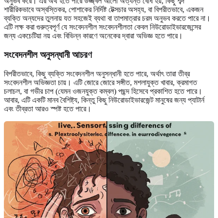
অনুভব করে। এর অর্থ হতে পারে উজ্জ্বল আলো অত্যন্ত বোধ হয়, কিছু শব্দ
শারীরিকভাবে অস্বস্তিকর, পোশাকের নির্দিষ্ট টেক্সচার অসহ্য, বা বিপরীতভাবে, একজন
ব্যক্তি অন্যদের তুলনায় যত সহজেই ব্যথা বা তাপমাত্রার চরম অনুভব করতে পারে না।
এটি লক্ষ করা গুরুত্বপূর্ণ যে সংবেদনশীল সংবেদনশীলতা কেবল নিউরোডাইভারজেন্সের
জন্য একচেটিয়া নয় এবং বিভিন্ন কারণে অনেকের দ্বারা অভিজ্ঞ হতে পারে।
সংবেদনশীল অনুসন্ধানী আচরণ
বিপরীতভাবে, কিছু ব্যক্তি সংবেদনশীল অনুসন্ধানী হতে পারে, অর্থাৎ তারা তীব্র
সংবেদনশীল অভিজ্ঞতা চায়। এটি জোরে জোরে সঙ্গীত, মশলাযুক্ত খাবার, ক্রমাগত
চলাচল, বা গভীর চাপ (যেমন ওজনযুক্ত কম্বল) পছন্দ হিসেবে প্রকাশিত হতে পারে।
আবার, এটি একটি মানব বৈশিষ্ট্য, কিন্তু কিছু নিউরোডাইভারজেন্ট মানুষের জন্য প্যাটার্ন
এবং তীব্রতা আরও স্পষ্ট হতে পারে।