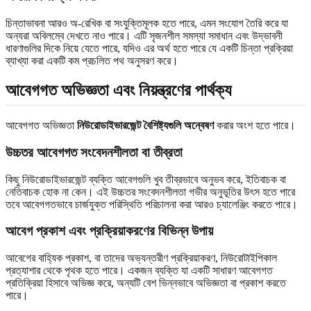
চিন্তাভাবনা আরও অ-রেখিক বা সংযুক্তিমূলক হতে পারে, এমন সংযোগ তৈরি করে যা
অন্যরা অবিলম্বে দেখতে নাও পারে। এটি সৃজনশীল সমস্যা সমাধান এবং উদ্ভাবনী
ধারণাগুলির দিকে নিয়ে যেতে পারে, যদিও এর অর্থ হতে পারে যে একটি চিন্তা প্রক্রিয়া
ব্যাখ্যা করা একটি কম প্রচলিত পথ অনুসরণ করে।
আবেগগত অভিজ্ঞতা এবং নিয়ন্ত্রণের পার্থক্য
আবেগগত অভিজ্ঞতা
নিউরোডাইভারজেন্ট বৈশিষ্ট্যগুলি অন্বেষণ
করার অংশ হতে পারে।
উচ্চতর আবেগগত সংবেদনশীলতা বা তীব্রতা
কিছু নিউরোডাইভারজেন্ট ব্যক্তি আবেগগুলি খুব তীব্রভাবে অনুভব করে, ইতিবাচক বা
নেতিবাচক হোক না কেন। এই উচ্চতর সংবেদনশীলতা গভীর অনুভূতির উৎস হতে পারে
তবে আবেগগতভাবে চার্জযুক্ত পরিস্থিতি পরিচালনা করা আরও চ্যালেঞ্জিং করতে পারে।
আবেগ প্রকাশ এবং প্রক্রিয়াকরণের বিভিন্ন উপায়
আবেগের বাহ্যিক প্রকাশ, বা তাদের অভ্যন্তরীণ প্রক্রিয়াকরণ, নিউরোটাইপিকাল
প্রত্যাশার থেকে পৃথক হতে পারে। একজন ব্যক্তি যা একটি সাধারণ আবেগগত
প্রতিক্রিয়া হিসাবে অভিজ্ঞ করে, অন্যটি বেশ ভিন্নভাবে অভিজ্ঞতা বা প্রকাশ করতে
পারে।