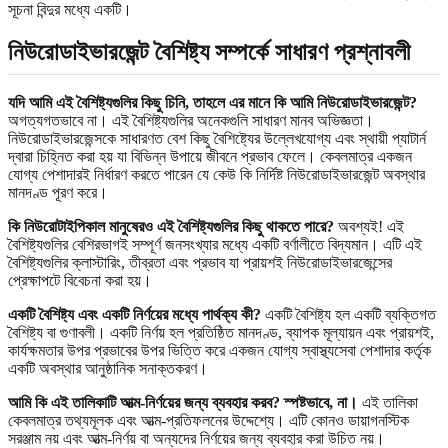
সূচনা বিন্দুর মধ্যে একটি।
নিউরোডাইভারজেন্ট বৈশিষ্ট্য সম্পর্কে সাধারণ প্রশ্নাবলী
যদি আমি এই বৈশিষ্ট্যগুলির কিছু চিনি, তাহলে এর মানে কি আমি নিউরোডাইভারজেন্ট?
অগত্যগতভাবে না। এই বৈশিষ্ট্যগুলির অনেকগুলি সাধারণ মানব অভিজ্ঞতা।
নিউরোডাইভারজেন্সকে সাধারণত বেশ কিছু বৈশিষ্ট্যের উল্লেখযোগ্য এবং স্থায়ী প্যাটার্ন
দ্বারা চিহ্নিত করা হয় যা বিভিন্ন উপায়ে জীবনে প্রভাব ফেলে। কেবলমাত্র একজন
যোগ্য পেশাদারই নির্ধারণ করতে পারেন যে কেউ কি নির্দিষ্ট নিউরোডাইভারজেন্ট অবস্থার
মানদণ্ড পূরণ করে।
কি নিউরোটাইপিকাল মানুষেরও এই বৈশিষ্ট্যগুলির কিছু থাকতে পারে?
অবশ্যই! এই
বৈশিষ্ট্যগুলির বেশিরভাগই সম্পূর্ণ জনসংখ্যার মধ্যে একটি বর্ণালীতে বিদ্যমান। এটি এই
বৈশিষ্ট্যগুলির ক্লাস্টারিং, তীব্রতা এবং প্রভাব যা প্রায়শই নিউরোডাইভারজেন্সের
প্রেক্ষাপটে বিবেচনা করা হয়।
একটি বৈশিষ্ট্য এবং একটি নির্ণয়ের মধ্যে পার্থক্য কী?
একটি বৈশিষ্ট্য হল একটি ব্যক্তিগত
বৈশিষ্ট্য বা গুণাবলী। একটি নির্ণয় হল প্রতিষ্ঠিত মানদণ্ড, ব্যাপক মূল্যায়ন এবং প্রায়শই,
কার্যক্ষমতার উপর প্রভাবের উপর ভিত্তি করে একজন যোগ্য স্বাস্থ্যসেবা পেশাদার কর্তৃক
একটি অবস্থার আনুষ্ঠানিক সনাক্তকরণ।
আমি কি এই তালিকাটি আত্ম-নির্ণয়ের জন্য ব্যবহার করব?
স্পষ্টভাবে, না।
এই তালিকা
কেবলমাত্র তথ্যমূলক এবং আত্ম-প্রতিফলনের উদ্দেশ্যে। এটি কোনও ডায়াগনস্টিক
সরঞ্জাম নয় এবং আত্ম-নির্ণয় বা অন্যদের নির্ণয়ের জন্য ব্যবহার করা উচিত নয়।