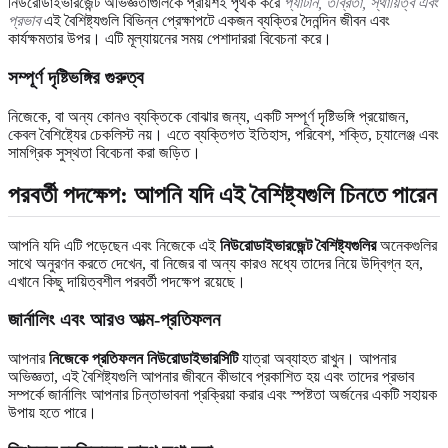
নিউরোডাইভারজেন্ট অভিজ্ঞতাগুলিকে প্রায়শই পৃথক করে
প্যাটার্ন, তীব্রতা, স্থায়িত্ব এবং
প্রভাব
এই বৈশিষ্ট্যগুলি বিভিন্ন প্রেক্ষাপটে একজন ব্যক্তির দৈনন্দিন জীবন এবং
কার্যক্ষমতার উপর। এটি মূল্যায়নের সময় পেশাদাররা বিবেচনা করে।
সম্পূর্ণ দৃষ্টিভঙ্গির গুরুত্ব
নিজেকে, বা অন্য কোনও ব্যক্তিকে বোঝার জন্য, একটি সম্পূর্ণ দৃষ্টিভঙ্গি প্রয়োজন,
কেবল বৈশিষ্ট্যের চেকলিস্ট নয়। এতে ব্যক্তিগত ইতিহাস, পরিবেশ, শক্তি, চ্যালেঞ্জ এবং
সামগ্রিক সুস্থতা বিবেচনা করা জড়িত।
পরবর্তী পদক্ষেপ: আপনি যদি এই বৈশিষ্ট্যগুলি চিনতে পারেন
আপনি যদি এটি পড়েছেন এবং নিজেকে এই
নিউরোডাইভারজেন্ট বৈশিষ্ট্যগুলির
অনেকগুলির
সাথে অনুরণন করতে দেখেন, বা নিজের বা অন্য কারও মধ্যে তাদের নিয়ে উদ্বিগ্ন হন,
এখানে কিছু দায়িত্বশীল পরবর্তী পদক্ষেপ রয়েছে।
জার্নালিং এবং আরও আত্ম-প্রতিফলন
আপনার
নিজেকে প্রতিফলন নিউরোডাইভারসিটি
যাত্রা অব্যাহত রাখুন। আপনার
অভিজ্ঞতা, এই বৈশিষ্ট্যগুলি আপনার জীবনে কীভাবে প্রকাশিত হয় এবং তাদের প্রভাব
সম্পর্কে জার্নালিং আপনার চিন্তাভাবনা প্রক্রিয়া করার এবং স্পষ্টতা অর্জনের একটি সহায়ক
উপায় হতে পারে।