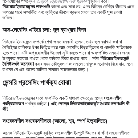
মনোযোগের পার্থক্যের
তীব্রতা, ফ্রিকোয়েন্সি এবং প্রভাব
মূল্যায়ন করে।
নিউরোডাইভারজেন্সের লক্ষণগুলি
কালো এবং সাদা নয়; এতে বিভিন্ন বৈশিষ্ট্য কীভাবে একে
অপরের সাথে সম্পর্কিত এবং ব্যক্তির জীবনে প্রভাব ফেলে তার একটি সূক্ষ্ম বোঝা
জড়িত।
আত্ম-লেবেলিং এড়িয়ে চলা: ভুল ব্যাখ্যার বিপদ
নিউরোডাইভারজেন্স সম্পর্কে শেখা ক্ষমতায়নকারী হলেও, তথ্য ভুল ব্যাখ্যা করা বা
বৈশিষ্ট্যের তালিকার উপর ভিত্তি করে আত্ম-লেবেলিং বিভ্রান্তিকর বা এমনকি ক্ষতিকারক
হতে পারে। এটি অপ্রয়োজনীয় উদ্বেগ সৃষ্টি করতে পারে বা অসম্পর্কিত সমস্যার জন্য
উপযুক্ত সহায়তা পাওয়া থেকে কাউকে বিরত রাখতে পারে। সর্বদা
নিউরোডাইভারজেন্ট
বৈশিষ্ট্যগুলি অন্বেষণ
করার সময় কৌতূহল এবং সমালোচনামূলক মনোভাব নিয়ে যান, মনে
রাখবেন যে এই ধরনের তালিকা সাধারণ সচেতনতার জন্য।
সেন্সরি প্রসেসিং পার্থক্য বোঝা
নিউরোডাইভারজেন্সের সাথে সম্পর্কিত একটি সাধারণ ক্ষেত্রের মধ্যে
সংবেদনশীল
প্রক্রিয়াকরণে
পার্থক্য জড়িত।
এই ক্ষেত্রে নিউরোডাইভারজেন্ট হওয়ার লক্ষণগুলি কী
কী?
সংবেদনশীল সংবেদনশীলতা (আলো, শব্দ, স্পর্শ ইত্যাদিতে)
অনেক নিউরোডাইভারজেন্ট ব্যক্তি সংবেদনশীল ইনপুটে উচ্চতর বা ক্ষীণ সংবেদনশীলতা