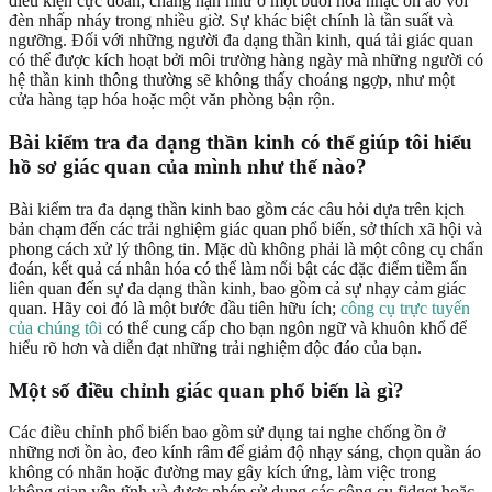
điều kiện cực đoan, chẳng hạn như ở một buổi hòa nhạc ồn ào với
đèn nhấp nháy trong nhiều giờ. Sự khác biệt chính là tần suất và
ngưỡng. Đối với những người đa dạng thần kinh, quá tải giác quan
có thể được kích hoạt bởi môi trường hàng ngày mà những người có
hệ thần kinh thông thường sẽ không thấy choáng ngợp, như một
cửa hàng tạp hóa hoặc một văn phòng bận rộn.
Bài kiểm tra đa dạng thần kinh có thể giúp tôi hiểu
hồ sơ giác quan của mình như thế nào?
Bài kiểm tra đa dạng thần kinh bao gồm các câu hỏi dựa trên kịch
bản chạm đến các trải nghiệm giác quan phổ biến, sở thích xã hội và
phong cách xử lý thông tin. Mặc dù không phải là một công cụ chẩn
đoán, kết quả cá nhân hóa có thể làm nổi bật các đặc điểm tiềm ẩn
liên quan đến sự đa dạng thần kinh, bao gồm cả sự nhạy cảm giác
quan. Hãy coi đó là một bước đầu tiên hữu ích;
công cụ trực tuyến
của chúng tôi
có thể cung cấp cho bạn ngôn ngữ và khuôn khổ để
hiểu rõ hơn và diễn đạt những trải nghiệm độc đáo của bạn.
Một số điều chỉnh giác quan phổ biến là gì?
Các điều chỉnh phổ biến bao gồm sử dụng tai nghe chống ồn ở
những nơi ồn ào, đeo kính râm để giảm độ nhạy sáng, chọn quần áo
không có nhãn hoặc đường may gây kích ứng, làm việc trong
không gian yên tĩnh và được phép sử dụng các công cụ fidget hoặc