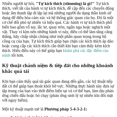
Nhiều người tự hỏi,
"Tự kích thích (stimming) là gì?"
Tự kích
thích, viết tắt của hành vi tự kích thích, đề cập đến các chuyển động
hoặc âm thanh lặp đi lặp lại mà những người đa dạng thần kinh sử
dụng để điều hòa cảm xúc và hệ thống giác quan của họ. Đó là một
cơ chế đối phó tự nhiên và hiệu quả. Các hành vi tự kích thích phổ
biến bao gồm vỗ tay, lắc lư, quay tròn, ngân nga hoặc nghịch một
vật. Thay vì kìm nén những hành vi này, điều có thể làm tăng căng
thẳng, hãy chấp nhận chúng như một phần quan trọng trong bộ
công cụ của bạn. Tự kích thích giúp bạn chặn các kích thích áp đảo
hoặc cung cấp các kích thích cần thiết khi bạn cảm thấy kém kích
thích. Hiểu điều này có thể giúp bạn
khám phá các đặc điểm của
mình
tốt hơn.
Kỹ thuật chánh niệm & tiếp đất cho những khoảnh
khắc quá tải
Khi bạn cảm thấy quá tải giác quan đang đến gần, các kỹ thuật tiếp
đất có thể giúp bạn thoát khỏi bờ vực. Những thực hành này đưa sự
tập trung của bạn vào thời điểm hiện tại và cơ thể bạn, làm dịu phản
ứng chiến đấu hoặc bỏ chạy (phản ứng sinh lý tự nhiên khi đối mặt
với nguy hiểm).
Một kỹ thuật mạnh mẽ là
Phương pháp 5-4-3-2-1: