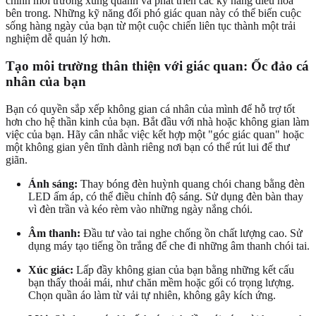
chỉnh môi trường xung quanh và phát triển các kỹ năng điều hòa
bên trong. Những kỹ năng đối phó giác quan này có thể biến cuộc
sống hàng ngày của bạn từ một cuộc chiến liên tục thành một trải
nghiệm dễ quản lý hơn.
Tạo môi trường thân thiện với giác quan: Ốc đảo cá
nhân của bạn
Bạn có quyền sắp xếp không gian cá nhân của mình để hỗ trợ tốt
hơn cho hệ thần kinh của bạn. Bắt đầu với nhà hoặc không gian làm
việc của bạn. Hãy cân nhắc việc kết hợp một "góc giác quan" hoặc
một không gian yên tĩnh dành riêng nơi bạn có thể rút lui để thư
giãn.
Ánh sáng:
Thay bóng đèn huỳnh quang chói chang bằng đèn
LED ấm áp, có thể điều chỉnh độ sáng. Sử dụng đèn bàn thay
vì đèn trần và kéo rèm vào những ngày nắng chói.
Âm thanh:
Đầu tư vào tai nghe chống ồn chất lượng cao. Sử
dụng máy tạo tiếng ồn trắng để che đi những âm thanh chói tai.
Xúc giác:
Lấp đầy không gian của bạn bằng những kết cấu
bạn thấy thoải mái, như chăn mềm hoặc gối có trọng lượng.
Chọn quần áo làm từ vải tự nhiên, không gây kích ứng.