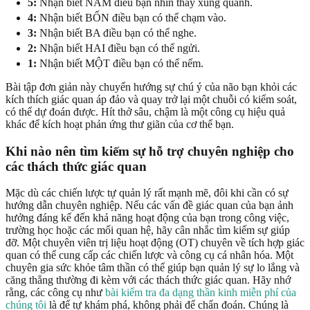
5:
Nhận biết NĂM điều bạn nhìn thấy xung quanh.
4:
Nhận biết BỐN điều bạn có thể chạm vào.
3:
Nhận biết BA điều bạn có thể nghe.
2:
Nhận biết HAI điều bạn có thể ngửi.
1:
Nhận biết MỘT điều bạn có thể nếm.
Bài tập đơn giản này chuyển hướng sự chú ý của não bạn khỏi các
kích thích giác quan áp đảo và quay trở lại một chuỗi có kiểm soát,
có thể dự đoán được. Hít thở sâu, chậm là một công cụ hiệu quả
khác để kích hoạt phản ứng thư giãn của cơ thể bạn.
Khi nào nên tìm kiếm sự hỗ trợ chuyên nghiệp cho
các thách thức giác quan
Mặc dù các chiến lược tự quản lý rất mạnh mẽ, đôi khi cần có sự
hướng dẫn chuyên nghiệp. Nếu các vấn đề giác quan của bạn ảnh
hưởng đáng kể đến khả năng hoạt động của bạn trong công việc,
trường học hoặc các mối quan hệ, hãy cân nhắc tìm kiếm sự giúp
đỡ. Một chuyên viên trị liệu hoạt động (OT) chuyên về tích hợp giác
quan có thể cung cấp các chiến lược và công cụ cá nhân hóa. Một
chuyên gia sức khỏe tâm thần có thể giúp bạn quản lý sự lo lắng và
căng thẳng thường đi kèm với các thách thức giác quan. Hãy nhớ
rằng, các công cụ như
bài kiểm tra đa dạng thần kinh miễn phí của
chúng tôi
là để tự khám phá, không phải để chẩn đoán. Chúng là