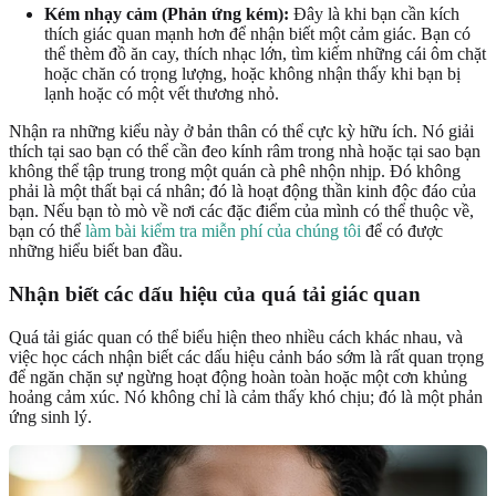
Kém nhạy cảm (Phản ứng kém):
Đây là khi bạn cần kích
thích giác quan mạnh hơn để nhận biết một cảm giác. Bạn có
thể thèm đồ ăn cay, thích nhạc lớn, tìm kiếm những cái ôm chặt
hoặc chăn có trọng lượng, hoặc không nhận thấy khi bạn bị
lạnh hoặc có một vết thương nhỏ.
Nhận ra những kiểu này ở bản thân có thể cực kỳ hữu ích. Nó giải
thích tại sao bạn có thể cần đeo kính râm trong nhà hoặc tại sao bạn
không thể tập trung trong một quán cà phê nhộn nhịp. Đó không
phải là một thất bại cá nhân; đó là hoạt động thần kinh độc đáo của
bạn. Nếu bạn tò mò về nơi các đặc điểm của mình có thể thuộc về,
bạn có thể
làm bài kiểm tra miễn phí của chúng tôi
để có được
những hiểu biết ban đầu.
Nhận biết các dấu hiệu của quá tải giác quan
Quá tải giác quan có thể biểu hiện theo nhiều cách khác nhau, và
việc học cách nhận biết các dấu hiệu cảnh báo sớm là rất quan trọng
để ngăn chặn sự ngừng hoạt động hoàn toàn hoặc một cơn khủng
hoảng cảm xúc. Nó không chỉ là cảm thấy khó chịu; đó là một phản
ứng sinh lý.