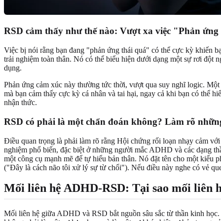
RSD cảm thấy như thế nào: Vượt xa việc "Phản ứng 
Việc bị nói rằng bạn đang "phản ứng thái quá" có thể cực kỳ khiến b
trải nghiệm toàn thân. Nó có thể biểu hiện dưới dạng một sự rơi đột
dụng.
Phản ứng cảm xúc này thường tức thời, vượt qua suy nghĩ logic. Một
mà bạn cảm thấy cực kỳ cá nhân và tai hại, ngay cả khi bạn có thể h
nhận thức.
RSD có phải là một chẩn đoán không? Làm rõ những
Điều quan trọng là phải làm rõ rằng Hội chứng rối loạn nhạy cảm vớ
nghiệm phổ biến, đặc biệt ở những người mắc ADHD và các dạng thần
một công cụ mạnh mẽ để tự hiểu bản thân. Nó đặt tên cho một kiểu p
("Đây là cách não tôi xử lý sự từ chối"). Nếu điều này nghe có vẻ q
Mối liên hệ ADHD-RSD: Tại sao mối liên h
Mối liên hệ giữa ADHD và RSD bắt nguồn sâu sắc từ thần kinh học.