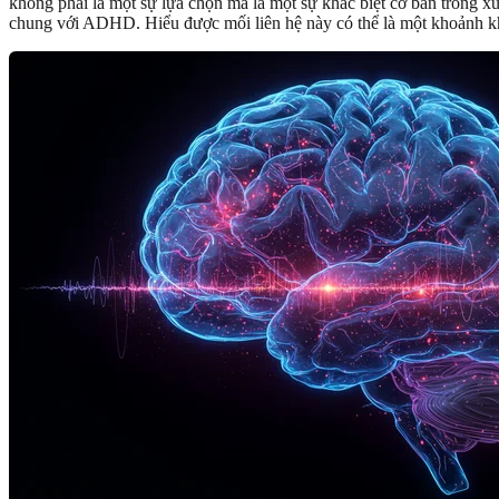
không phải là một sự lựa chọn mà là một sự khác biệt cơ bản trong 
chung với ADHD. Hiểu được mối liên hệ này có thể là một khoảnh khắc