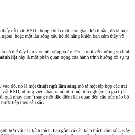
thấy rất thật. RSD không chỉ là một cảm giác đơn thuần; đó là một
ra ngoài, hoặc một làn sóng xấu hổ đè nặng khiến bạn cảm thấy vô
hìn có thể đẩy bạn vào một vòng xoáy. Đó là một vết thương vô hình
ãnh liệt
này là một phần quan trọng của hành trình hướng tới sự tự
y vào đó, nó là một
thuật ngữ lâm sàng
mô tả một tập hợp các trải
ới RSD, nhưng việc nhận ra nó như một trải nghiệm có giá trị là
Tôi quá nhạy cảm") sang một đặc điểm liên quan đến cấu trúc não bộ
 bước tiếp theo sâu sắc.
h hơn với các kích thích, bao gồm cả các kích thích cảm xúc. Đây