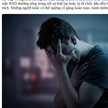
mắc RSD thường sống trong nỗi sợ thất bại hoặc bị từ chối, dẫn đến 
trích. Những người khác có thể ngừng cố gắng hoàn toàn, tránh nhữn