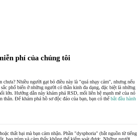
iễn phí của chúng tôi
ận chưa? Nhiều người gạt bỏ điều này là "quá nhạy cảm", nhưng nếu
 sắc phổ biến ở những người có thần kinh đa dạng, đặc biệt là những
 mối lớn. Hướng dẫn này khám phá RSD, mối liên hệ mạnh mẽ của nó
bản thân. Để khám phá hồ sơ độc đáo của bạn, bạn có thể
bắt đầu hành
 hoặc thất bại mà bạn cảm nhận. Phần "dysphoria" (bắt nguồn từ tiếng
gột, bao trùm và cảm thấy không thể kiểm soát được. Những người