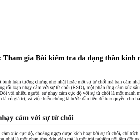
 Tham gia Bài kiểm tra đa dạng thần kinh m
t bình luận tưởng chừng nhỏ nhặt hoặc một sự từ chối mà bạn cảm nh
hứng rối loạn nhạy cảm với sự từ chối (RSD), một phản ứng cảm xúc sâu
Đối với nhiều người, sự nhạy cảm cực độ với sự từ chối là một manh
là có giá trị, và việc hiểu chúng là bước đầu tiên để trao quyền cho 
nhạy cảm với sự từ chối
 cảm xúc cực độ, choáng ngợp được kích hoạt bởi sự từ chối, chỉ trích
g phải là một phản ứng đơn giản mà là một trải nghiệm nội tâm đột n