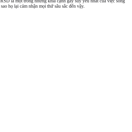
 RSD là một trong những khía cạnh gây suy yếu nhất của việc sống
sao họ lại cảm nhận mọi thứ sâu sắc đến vậy.