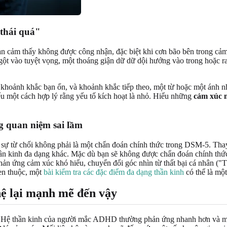
thái quá"
ạn cảm thấy không được công nhận, đặc biệt khi cơn bão bên trong cảm 
 ngột vào tuyệt vọng, một thoáng giận dữ dữ dội hướng vào trong hoặc 
 khoảnh khắc bạn ổn, và khoảnh khắc tiếp theo, một từ hoặc một ánh n
iểu một cách hợp lý rằng yếu tố kích hoạt là nhỏ. Hiểu những
cảm xúc m
 quan niệm sai lầm
i sự từ chối không phải là một chẩn đoán chính thức trong DSM-5. Tha
 kinh đa dạng khác. Mặc dù bạn sẽ không được chẩn đoán chính thức v
hản ứng cảm xúc khó hiểu, chuyển đổi góc nhìn từ thất bại cá nhân ("
uen thuộc, một
bài kiểm tra các đặc điểm đa dạng thần kinh
có thể là một
ệ lại mạnh mẽ đến vậy
 Hệ thần kinh của người mắc ADHD thường phản ứng nhanh hơn và mạn