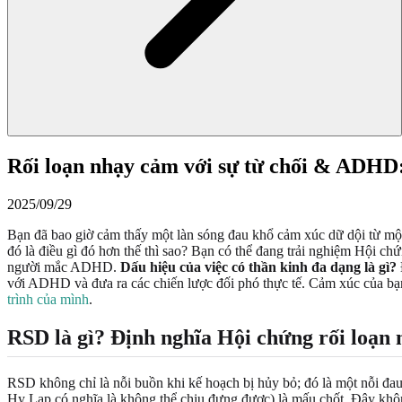
Rối loạn nhạy cảm với sự từ chối & ADHD:
2025/09/29
Bạn đã bao giờ cảm thấy một làn sóng đau khổ cảm xúc dữ dội từ mộ
đó là điều gì đó hơn thế thì sao? Bạn có thể đang trải nghiệm Hội c
người mắc ADHD.
Dấu hiệu của việc có thần kinh đa dạng là gì?
với ADHD và đưa ra các chiến lược đối phó thực tế. Cảm xúc của bạn 
trình của mình
.
RSD là gì? Định nghĩa Hội chứng rối loạn 
RSD không chỉ là nỗi buồn khi kế hoạch bị hủy bỏ; đó là một nỗi đau
Hy Lạp có nghĩa là không thể chịu đựng được) là mấu chốt. Đây khôn