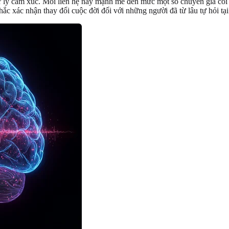
xử lý cảm xúc. Mối liên hệ này mạnh mẽ đến mức một số chuyên gia coi
 xác nhận thay đổi cuộc đời đối với những người đã từ lâu tự hỏi tại 