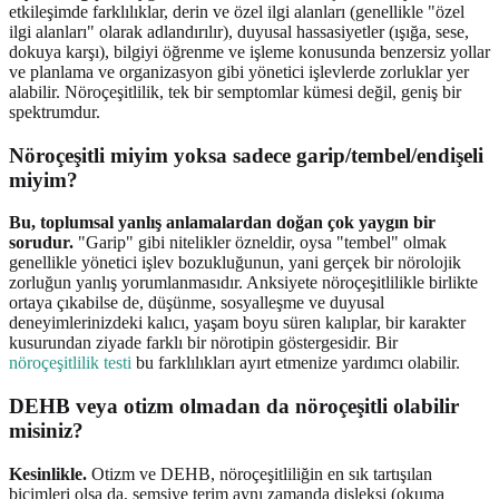
etkileşimde farklılıklar, derin ve özel ilgi alanları (genellikle "özel
ilgi alanları" olarak adlandırılır), duyusal hassasiyetler (ışığa, sese,
dokuya karşı), bilgiyi öğrenme ve işleme konusunda benzersiz yollar
ve planlama ve organizasyon gibi yönetici işlevlerde zorluklar yer
alabilir. Nöroçeşitlilik, tek bir semptomlar kümesi değil, geniş bir
spektrumdur.
Nöroçeşitli miyim yoksa sadece garip/tembel/endişeli
miyim?
Bu, toplumsal yanlış anlamalardan doğan çok yaygın bir
sorudur.
"Garip" gibi nitelikler özneldir, oysa "tembel" olmak
genellikle yönetici işlev bozukluğunun, yani gerçek bir nörolojik
zorluğun yanlış yorumlanmasıdır. Anksiyete nöroçeşitlilikle birlikte
ortaya çıkabilse de, düşünme, sosyalleşme ve duyusal
deneyimlerinizdeki kalıcı, yaşam boyu süren kalıplar, bir karakter
kusurundan ziyade farklı bir nörotipin göstergesidir. Bir
nöroçeşitlilik testi
bu farklılıkları ayırt etmenize yardımcı olabilir.
DEHB veya otizm olmadan da nöroçeşitli olabilir
misiniz?
Kesinlikle.
Otizm ve DEHB, nöroçeşitliliğin en sık tartışılan
biçimleri olsa da, şemsiye terim aynı zamanda disleksi (okuma