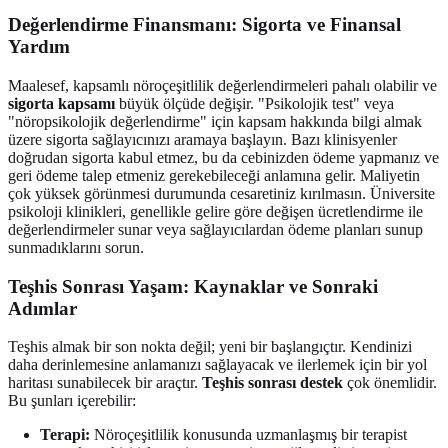
Değerlendirme Finansmanı: Sigorta ve Finansal
Yardım
Maalesef, kapsamlı nöroçeşitlilik değerlendirmeleri pahalı olabilir ve
sigorta kapsamı
büyük ölçüde değişir. "Psikolojik test" veya
"nöropsikolojik değerlendirme" için kapsam hakkında bilgi almak
üzere sigorta sağlayıcınızı aramaya başlayın. Bazı klinisyenler
doğrudan sigorta kabul etmez, bu da cebinizden ödeme yapmanız ve
geri ödeme talep etmeniz gerekebileceği anlamına gelir. Maliyetin
çok yüksek görünmesi durumunda cesaretiniz kırılmasın. Üniversite
psikoloji klinikleri, genellikle gelire göre değişen ücretlendirme ile
değerlendirmeler sunar veya sağlayıcılardan ödeme planları sunup
sunmadıklarını sorun.
Teşhis Sonrası Yaşam: Kaynaklar ve Sonraki
Adımlar
Teşhis almak bir son nokta değil; yeni bir başlangıçtır. Kendinizi
daha derinlemesine anlamanızı sağlayacak ve ilerlemek için bir yol
haritası sunabilecek bir araçtır.
Teşhis sonrası destek
çok önemlidir.
Bu şunları içerebilir:
Terapi:
Nöroçeşitlilik konusunda uzmanlaşmış bir terapist