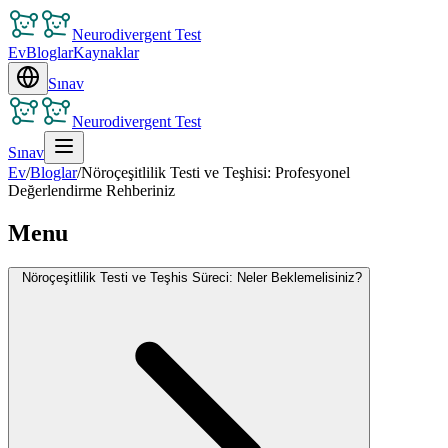
Neurodivergent Test
Ev
Bloglar
Kaynaklar
Sınav
Neurodivergent Test
Sınav
Ev
/
Bloglar
/
Nöroçeşitlilik Testi ve Teşhisi: Profesyonel
Değerlendirme Rehberiniz
Menu
Nöroçeşitlilik Testi ve Teşhis Süreci: Neler Beklemelisiniz?