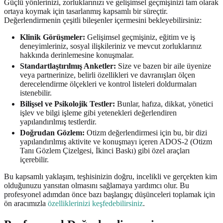
Güçlü yönlerinizi, zorluklarınızı ve gelişimsel geçmişinizi tam olarak
ortaya koymak için tasarlanmış kapsamlı bir süreçtir.
Değerlendirmenin çeşitli bileşenler içermesini bekleyebilirsiniz:
Klinik Görüşmeler:
Gelişimsel geçmişiniz, eğitim ve iş
deneyimleriniz, sosyal ilişkileriniz ve mevcut zorluklarınız
hakkında derinlemesine konuşmalar.
Standartlaştırılmış Anketler:
Size ve bazen bir aile üyenize
veya partnerinize, belirli özellikleri ve davranışları ölçen
derecelendirme ölçekleri ve kontrol listeleri doldurmaları
istenebilir.
Bilişsel ve Psikolojik Testler:
Bunlar, hafıza, dikkat, yönetici
işlev ve bilgi işleme gibi yetenekleri değerlendiren
yapılandırılmış testlerdir.
Doğrudan Gözlem:
Otizm değerlendirmesi için bu, bir dizi
yapılandırılmış aktivite ve konuşmayı içeren ADOS-2 (Otizm
Tanı Gözlem Çizelgesi, İkinci Baskı) gibi özel araçları
içerebilir.
Bu kapsamlı yaklaşım, teşhisinizin doğru, incelikli ve gerçekten kim
olduğunuzu yansıtan olmasını sağlamaya yardımcı olur. Bu
profesyonel adımdan önce bazı başlangıç düşünceleri toplamak için
ön aracımızla
özelliklerinizi keşfedebilirsiniz
.