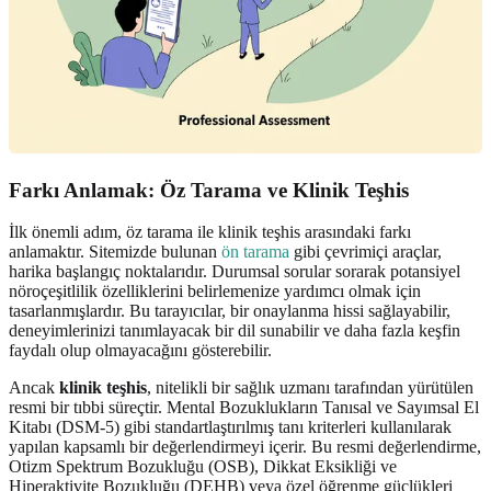
Farkı Anlamak: Öz Tarama ve Klinik Teşhis
İlk önemli adım, öz tarama ile klinik teşhis arasındaki farkı
anlamaktır. Sitemizde bulunan
ön tarama
gibi çevrimiçi araçlar,
harika başlangıç noktalarıdır. Durumsal sorular sorarak potansiyel
nöroçeşitlilik özelliklerini belirlemenize yardımcı olmak için
tasarlanmışlardır. Bu tarayıcılar, bir onaylanma hissi sağlayabilir,
deneyimlerinizi tanımlayacak bir dil sunabilir ve daha fazla keşfin
faydalı olup olmayacağını gösterebilir.
Ancak
klinik teşhis
, nitelikli bir sağlık uzmanı tarafından yürütülen
resmi bir tıbbi süreçtir. Mental Bozuklukların Tanısal ve Sayımsal El
Kitabı (DSM-5) gibi standartlaştırılmış tanı kriterleri kullanılarak
yapılan kapsamlı bir değerlendirmeyi içerir. Bu resmi değerlendirme,
Otizm Spektrum Bozukluğu (OSB), Dikkat Eksikliği ve
Hiperaktivite Bozukluğu (DEHB) veya özel öğrenme güçlükleri