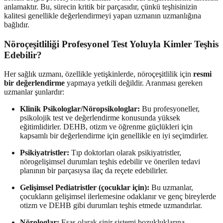
anlamaktır. Bu, sürecin kritik bir parçasıdır, çünkü teşhisinizin
kalitesi genellikle değerlendirmeyi yapan uzmanın uzmanlığına
bağlıdır.
Nöroçeşitliliği Profesyonel Test Yoluyla Kimler Teşhis
Edebilir?
Her sağlık uzmanı, özellikle yetişkinlerde, nöroçeşitlilik için
resmi
bir değerlendirme
yapmaya yetkili değildir. Aranması gereken
uzmanlar şunlardır:
Klinik Psikologlar/Nöropsikologlar:
Bu profesyoneller,
psikolojik test ve değerlendirme konusunda yüksek
eğitimlidirler. DEHB, otizm ve öğrenme güçlükleri için
kapsamlı bir değerlendirme için genellikle en iyi seçimdirler.
Psikiyatristler:
Tıp doktorları olarak psikiyatristler,
nörogelişimsel durumları teşhis edebilir ve önerilen tedavi
planının bir parçasıysa ilaç da reçete edebilirler.
Gelişimsel Pediatristler (çocuklar için):
Bu uzmanlar,
çocukların gelişimsel ilerlemesine odaklanır ve genç bireylerde
otizm ve DEHB gibi durumları teşhis etmede uzmandırlar.
Nörologlar:
Esas olarak sinir sistemi bozukluklarına