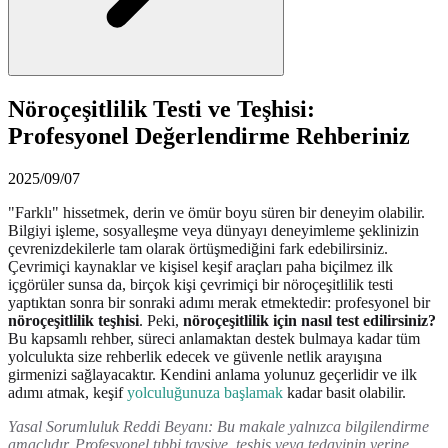
Nöroçeşitlilik Testi ve Teşhisi:
Profesyonel Değerlendirme Rehberiniz
2025/09/07
"Farklı" hissetmek, derin ve ömür boyu süren bir deneyim olabilir.
Bilgiyi işleme, sosyalleşme veya dünyayı deneyimleme şeklinizin
çevrenizdekilerle tam olarak örtüşmediğini fark edebilirsiniz.
Çevrimiçi kaynaklar ve kişisel keşif araçları paha biçilmez ilk
içgörüler sunsa da, birçok kişi çevrimiçi bir nöroçeşitlilik testi
yaptıktan sonra bir sonraki adımı merak etmektedir: profesyonel bir
nöroçeşitlilik teşhisi
. Peki,
nöroçeşitlilik için nasıl test edilirsiniz?
Bu kapsamlı rehber, süreci anlamaktan destek bulmaya kadar tüm
yolculukta size rehberlik edecek ve güvenle netlik arayışına
girmenizi sağlayacaktır. Kendini anlama yolunuz geçerlidir ve ilk
adımı atmak, keşif
yolculuğunuza başlamak
kadar basit olabilir.
Yasal Sorumluluk Reddi Beyanı: Bu makale yalnızca bilgilendirme
amaçlıdır. Profesyonel tıbbi tavsiye, teşhis veya tedavinin yerine