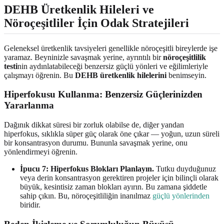
DEHB Üretkenlik Hileleri ve
Nöroçeşitliler İçin Odak Stratejileri
Geleneksel üretkenlik tavsiyeleri genellikle nöroçeşitli bireylerde işe
yaramaz. Beyninizle savaşmak yerine, ayrıntılı bir
nöroçeşitlilik
testi
nin aydınlatabileceği benzersiz güçlü yönleri ve eğilimleriyle
çalışmayı öğrenin. Bu
DEHB üretkenlik hilelerini
benimseyin.
Hiperfokusu Kullanma: Benzersiz Güçlerinizden
Yararlanma
Dağınık dikkat süresi bir zorluk olabilse de, diğer yandan
hiperfokus, sıklıkla süper güç olarak öne çıkar — yoğun, uzun süreli
bir konsantrasyon durumu. Bununla savaşmak yerine, onu
yönlendirmeyi öğrenin.
İpucu 7: Hiperfokus Blokları Planlayın.
Tutku duyduğunuz
veya derin konsantrasyon gerektiren projeler için bilinçli olarak
büyük, kesintisiz zaman blokları ayırın. Bu zamana şiddetle
sahip çıkın. Bu, nöroçeşitliliğin inanılmaz
güçlü yönlerinden
biridir.