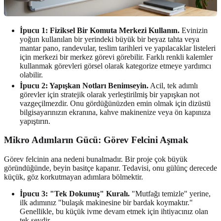
İpucu 1: Fiziksel Bir Komuta Merkezi Kullanın.
Evinizin
yoğun kullanılan bir yerindeki büyük bir beyaz tahta veya
mantar pano, randevular, teslim tarihleri ve yapılacaklar listeleri
için merkezi bir merkez görevi görebilir. Farklı renkli kalemler
kullanmak görevleri görsel olarak kategorize etmeye yardımcı
olabilir.
İpucu 2: Yapışkan Notları Benimseyin.
Acil, tek adımlı
görevler için stratejik olarak yerleştirilmiş bir yapışkan not
vazgeçilmezdir. Onu gördüğünüzden emin olmak için dizüstü
bilgisayarınızın ekranına, kahve makinenize veya ön kapınıza
yapıştırın.
Mikro Adımların Gücü: Görev Felcini Aşmak
Görev felcinin ana nedeni bunalmadır. Bir proje çok büyük
göründüğünde, beyin basitçe kapanır. Tedavisi, onu gülünç derecede
küçük, göz korkutmayan adımlara bölmektir.
İpucu 3: "Tek Dokunuş" Kuralı.
"Mutfağı temizle" yerine,
ilk adımınız "bulaşık makinesine bir bardak koymaktır."
Genellikle, bu küçük ivme devam etmek için ihtiyacınız olan
tek şeydir.