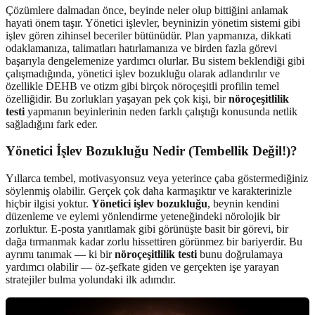
Çözümlere dalmadan önce, beyinde neler olup bittiğini anlamak
hayati önem taşır. Yönetici işlevler, beyninizin yönetim sistemi gibi
işlev gören zihinsel beceriler bütünüdür. Plan yapmanıza, dikkati
odaklamanıza, talimatları hatırlamanıza ve birden fazla görevi
başarıyla dengelemenize yardımcı olurlar. Bu sistem beklendiği gibi
çalışmadığında, yönetici işlev bozukluğu olarak adlandırılır ve
özellikle DEHB ve otizm gibi birçok nöroçeşitli profilin temel
özelliğidir. Bu zorlukları yaşayan pek çok kişi, bir
nöroçeşitlilik
testi
yapmanın beyinlerinin neden farklı çalıştığı konusunda netlik
sağladığını fark eder.
Yönetici İşlev Bozukluğu Nedir (Tembellik Değil!)?
Yıllarca tembel, motivasyonsuz veya yeterince çaba göstermediğiniz
söylenmiş olabilir. Gerçek çok daha karmaşıktır ve karakterinizle
hiçbir ilgisi yoktur.
Yönetici işlev bozukluğu
, beynin kendini
düzenleme ve eylemi yönlendirme yeteneğindeki nörolojik bir
zorluktur. E-posta yanıtlamak gibi görünüşte basit bir görevi, bir
dağa tırmanmak kadar zorlu hissettiren görünmez bir bariyerdir. Bu
ayrımı tanımak — ki bir
nöroçeşitlilik testi
bunu doğrulamaya
yardımcı olabilir — öz-şefkate giden ve gerçekten işe yarayan
stratejiler bulma yolundaki ilk adımdır.