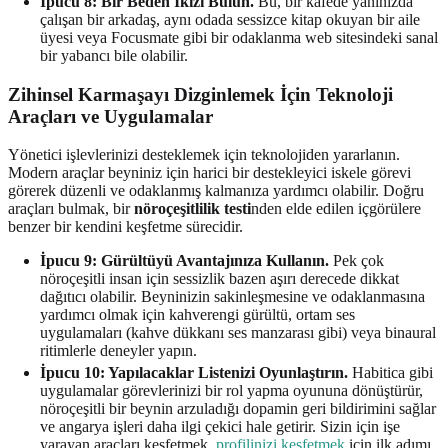
İpucu 8: Bir Beden İkizi Bulun.
Bu, bir kafede yanınızda
çalışan bir arkadaş, aynı odada sessizce kitap okuyan bir aile
üyesi veya Focusmate gibi bir odaklanma web sitesindeki sanal
bir yabancı bile olabilir.
Zihinsel Karmaşayı Dizginlemek İçin Teknoloji
Araçları ve Uygulamalar
Yönetici işlevlerinizi desteklemek için teknolojiden yararlanın.
Modern araçlar beyniniz için harici bir destekleyici iskele görevi
görerek düzenli ve odaklanmış kalmanıza yardımcı olabilir. Doğru
araçları bulmak, bir
nöroçeşitlilik testi
nden elde edilen içgörülere
benzer bir kendini keşfetme sürecidir.
İpucu 9: Gürültüyü Avantajınıza Kullanın.
Pek çok
nöroçeşitli insan için sessizlik bazen aşırı derecede dikkat
dağıtıcı olabilir. Beyninizin sakinleşmesine ve odaklanmasına
yardımcı olmak için kahverengi gürültü, ortam ses
uygulamaları (kahve dükkanı ses manzarası gibi) veya binaural
ritimlerle deneyler yapın.
İpucu 10: Yapılacaklar Listenizi Oyunlaştırın.
Habitica gibi
uygulamalar görevlerinizi bir rol yapma oyununa dönüştürür,
nöroçeşitli bir beynin arzuladığı dopamin geri bildirimini sağlar
ve angarya işleri daha ilgi çekici hale getirir. Sizin için işe
yarayan araçları keşfetmek,
profilinizi keşfetmek
için ilk adımı