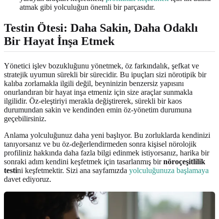
atmak gibi yolculuğun önemli bir parçasıdır.
Testin Ötesi: Daha Sakin, Daha Odaklı
Bir Hayat İnşa Etmek
Yönetici işlev bozukluğunu yönetmek, öz farkındalık, şefkat ve
stratejik uyumun sürekli bir sürecidir. Bu ipuçları sizi nörotipik bir
kalıba zorlamakla ilgili değil, beyninizin benzersiz yapısını
onurlandıran bir hayat inşa etmeniz için size araçlar sunmakla
ilgilidir. Öz-eleştiriyi merakla değiştirerek, sürekli bir kaos
durumundan sakin ve kendinden emin öz-yönetim durumuna
geçebilirsiniz.
Anlama yolculuğunuz daha yeni başlıyor. Bu zorluklarda kendinizi
tanıyorsanız ve bu öz-değerlendirmeden sonra kişisel nörolojik
profiliniz hakkında daha fazla bilgi edinmek istiyorsanız, harika bir
sonraki adım kendini keşfetmek için tasarlanmış bir
nöroçeşitlilik
testi
ni keşfetmektir. Sizi ana sayfamızda
yolculuğunuza başlamaya
davet ediyoruz.