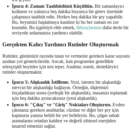
İpucu 4: Zaman Taahhüdünü Küçültün.
Bir zamanlayıcı
kullanın ve yalnızca beş dakika boyunca bir görev üzerinde
çalışmaya taahhüt edin. Herkes beş dakika bir şey yapabilir.
Bu, beyninizi başlatmaya kandırır ki bu her zaman en zor
kısımdır. Bu içgörüyü elde etmek,
ihtiyaçlarınızı
daha derin bir
seviyede anlamanıza yardımcı olabilir.
Gerçekten Kalıcı Yardımcı Rutinler Oluşturmak
Rutinler, gününüzü rayında tutan ve vermeniz gereken karar sayısını
azaltan yol göstericilerdir. Ancak, katı programlar genellikle
nöroçeşitli beyinler için ters teper. Anahtar, esnek, destekleyici
rutinler oluşturmaktır.
İpucu 5: Alışkanlık İstifleme.
Yeni, istenen bir alışkanlığı
mevcut bir alışkanlığa bağlayın. Örneğin, dişlerinizi
fırçaladıktan sonra (yerleşik bir alışkanlık), masanızı toplamak
için beş dakika ayıracaksınız (yeni alışkanlık).
İpucu 6: "Çıkış" ve "Giriş" Noktaları Oluşturun.
Evden
çıkmanız gereken anahtarlar, cüzdan ve diğer her şey için
kapınızın yanına belirli bir yer belirleyin. Bu, çılgın sabah
aramalarını ortadan kaldırır ve değerli zihinsel enerjiden
tasarruf etmenizi sağlar.