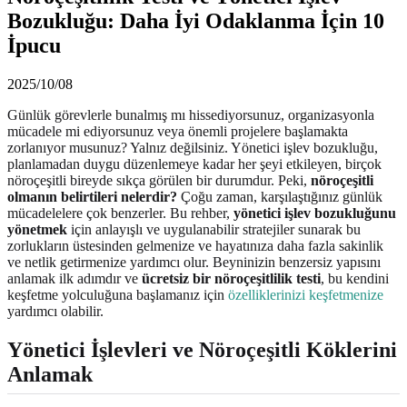
Bozukluğu: Daha İyi Odaklanma İçin 10
İpucu
2025/10/08
Günlük görevlerle bunalmış mı hissediyorsunuz, organizasyonla
mücadele mi ediyorsunuz veya önemli projelere başlamakta
zorlanıyor musunuz? Yalnız değilsiniz. Yönetici işlev bozukluğu,
planlamadan duygu düzenlemeye kadar her şeyi etkileyen, birçok
nöroçeşitli bireyde sıkça görülen bir durumdur. Peki,
nöroçeşitli
olmanın belirtileri nelerdir?
Çoğu zaman, karşılaştığınız günlük
mücadelelere çok benzerler. Bu rehber,
yönetici işlev bozukluğunu
yönetmek
için anlayışlı ve uygulanabilir stratejiler sunarak bu
zorlukların üstesinden gelmenize ve hayatınıza daha fazla sakinlik
ve netlik getirmenize yardımcı olur. Beyninizin benzersiz yapısını
anlamak ilk adımdır ve
ücretsiz bir nöroçeşitlilik testi
, bu kendini
keşfetme yolculuğuna başlamanız için
özelliklerinizi keşfetmenize
yardımcı olabilir.
Yönetici İşlevleri ve Nöroçeşitli Köklerini
Anlamak