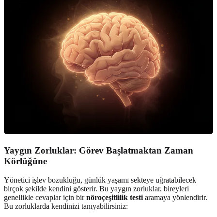
Yaygın Zorluklar: Görev Başlatmaktan Zaman
Körlüğüne
Yönetici işlev bozukluğu, günlük yaşamı sekteye uğratabilecek
birçok şekilde kendini gösterir. Bu yaygın zorluklar, bireyleri
genellikle cevaplar için bir
nöroçeşitlilik testi
aramaya yönlendirir.
Bu zorluklarda kendinizi tanıyabilirsiniz: