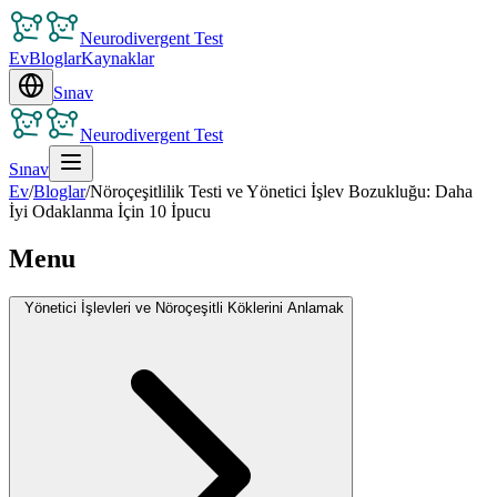
Neurodivergent Test
Ev
Bloglar
Kaynaklar
Sınav
Neurodivergent Test
Sınav
Ev
/
Bloglar
/
Nöroçeşitlilik Testi ve Yönetici İşlev Bozukluğu: Daha
İyi Odaklanma İçin 10 İpucu
Menu
Yönetici İşlevleri ve Nöroçeşitli Köklerini Anlamak