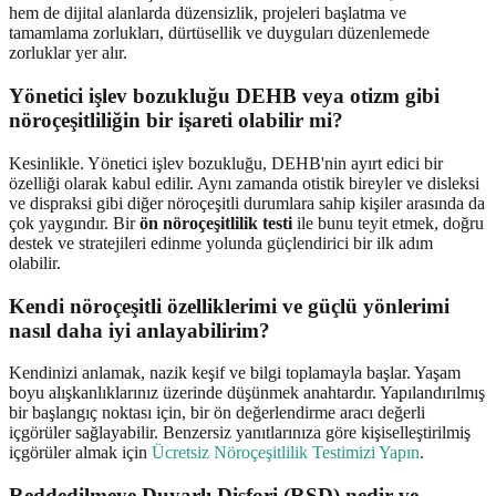
hem de dijital alanlarda düzensizlik, projeleri başlatma ve
tamamlama zorlukları, dürtüsellik ve duyguları düzenlemede
zorluklar yer alır.
Yönetici işlev bozukluğu DEHB veya otizm gibi
nöroçeşitliliğin bir işareti olabilir mi?
Kesinlikle. Yönetici işlev bozukluğu, DEHB'nin ayırt edici bir
özelliği olarak kabul edilir. Aynı zamanda otistik bireyler ve disleksi
ve dispraksi gibi diğer nöroçeşitli durumlara sahip kişiler arasında da
çok yaygındır. Bir
ön nöroçeşitlilik testi
ile bunu teyit etmek, doğru
destek ve stratejileri edinme yolunda güçlendirici bir ilk adım
olabilir.
Kendi nöroçeşitli özelliklerimi ve güçlü yönlerimi
nasıl daha iyi anlayabilirim?
Kendinizi anlamak, nazik keşif ve bilgi toplamayla başlar. Yaşam
boyu alışkanlıklarınız üzerinde düşünmek anahtardır. Yapılandırılmış
bir başlangıç noktası için, bir ön değerlendirme aracı değerli
içgörüler sağlayabilir. Benzersiz yanıtlarınıza göre kişiselleştirilmiş
içgörüler almak için
Ücretsiz Nöroçeşitlilik Testimizi Yapın
.
Reddedilmeye Duyarlı Disfori (RSD) nedir ve