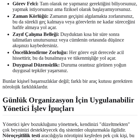
Görev Felci:
Tam olarak ne yapmanız gerektiğini biliyorsunuz,
yapmak istiyorsunuz ama fiziksel olarak başlayamıyorsunuz.
Zaman Körlüğü:
Zamanın geçişini algılamakta zorlanırsınız,
bu da sürekli geç kalmaya veya görevlerin ne kadar süreceğini
hafife almaya yol açar.
Zayıf Çalışma Belleği:
Duyduktan kısa bir süre sonra
talimatları unutursunuz veya cümlenin ortasında düşünce
akışınızı kaybedersiniz.
Önceliklendirme Zorluğu:
Her görev eşit derecede acil
hissettirir, bu da bunalmaya ve tükenmişliğe yol açar.
Duygusal Düzensizlik:
Duruma orantısız görünen yoğun
duygusal tepkiler yaşarsınız.
Bunlar kişisel başarısızlıklar değil; farklı bir araç kutusu gerektiren
nörolojik farklılıklardır.
Günlük Organizasyon İçin Uygulanabilir
Yönetici İşlev İpuçları
Yönetici işlev bozukluğunu yönetmek, kendinizi "düzeltmekten"
çok beyninizi destekleyecek dış sistemler oluşturmakla ilgilidir.
Nöroçeşitlilik testi
aracılığıyla nörotipini keşfeden pek çok kişi, bu