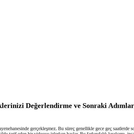
lerinizi Değerlendirme ve Sonraki Adımla
 muayenehanesinde gerçekleşmez. Bu süreç genellikle gece geç saatlerd
de tarif eden bir videoyu izlerken başlar. Bu farkındalık kıvılcımı, insan