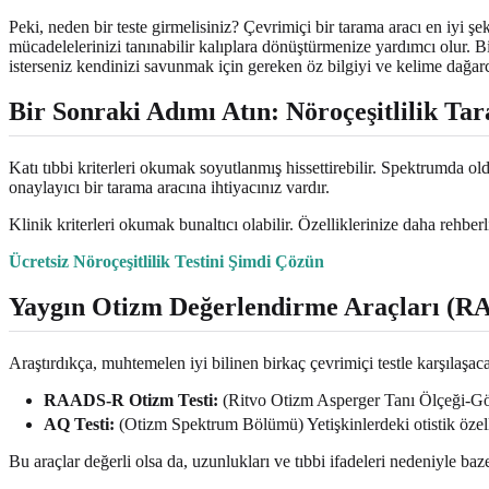
Peki, neden bir teste girmelisiniz? Çevrimiçi bir tarama aracı en iyi 
mücadelelerinizi tanınabilir kalıplara dönüştürmenize yardımcı olur. B
isterseniz kendinizi savunmak için gereken öz bilgiyi ve kelime dağar
Bir Sonraki Adımı Atın: Nöroçeşitlilik Ta
Katı tıbbi kriterleri okumak soyutlanmış hissettirebilir. Spektrumda o
onaylayıcı bir tarama aracına ihtiyacınız vardır.
Klinik kriterleri okumak bunaltıcı olabilir. Özelliklerinize daha rehber
Ücretsiz Nöroçeşitlilik Testini Şimdi Çözün
Yaygın Otizm Değerlendirme Araçları (R
Araştırdıkça, muhtemelen iyi bilinen birkaç çevrimiçi testle karşılaşac
RAADS-R Otizm Testi:
(Ritvo Otizm Asperger Tanı Ölçeği-Gözd
AQ Testi:
(Otizm Spektrum Bölümü) Yetişkinlerdeki otistik özelli
Bu araçlar değerli olsa da, uzunlukları ve tıbbi ifadeleri nedeniyle baze