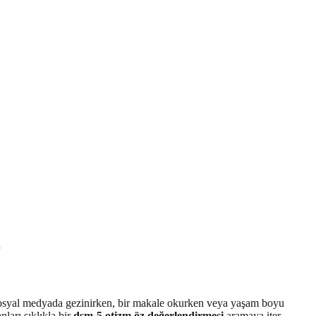
r
e sosyal medyada gezinirken, bir makale okurken veya yaşam boyu
ları sıklıkla bir
dsm-5 otizm öz değerlendirmesi
aramaya iter.