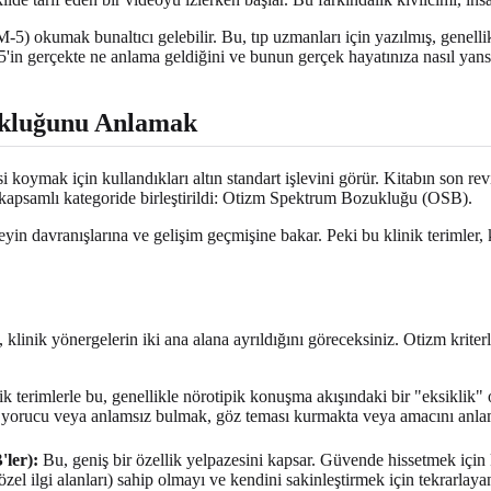
-5) okumak bunaltıcı gelebilir. Bu, tıp uzmanları için yazılmış, genell
M-5'in gerçekte ne anlama geldiğini ve bunun gerçek hayatınıza nasıl y
ukluğunu Anlamak
i koymak için kullandıkları altın standart işlevini görür. Kitabın son 
r kapsamlı kategoride birleştirildi: Otizm Spektrum Bozukluğu (OSB).
reyin davranışlarına ve gelişim geçmişine bakar. Peki bu klinik terimler, 
 klinik yönergelerin iki ana alana ayrıldığını göreceksiniz. Otizm kriterl
k terimlerle bu, genellikle nörotipik konuşma akışındaki bir "eksiklik"
) yorucu veya anlamsız bulmak, göz teması kurmakta veya amacını anla
'ler):
Bu, geniş bir özellik yelpazesini kapsar. Güvende hissetmek için ka
el ilgi alanları) sahip olmayı ve kendini sakinleştirmek için tekrarlayan