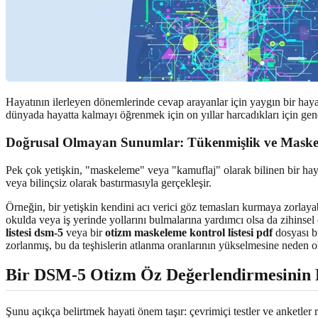
Hayatının ilerleyen dönemlerinde cevap arayanlar için yaygın bir hayal 
dünyada hayatta kalmayı öğrenmek için on yıllar harcadıkları için gene
Doğrusal Olmayan Sunumlar: Tükenmişlik ve Mask
Pek çok yetişkin, "maskeleme" veya "kamuflaj" olarak bilinen bir hayat
veya bilinçsiz olarak bastırmasıyla gerçekleşir.
Örneğin, bir yetişkin kendini acı verici göz temasları kurmaya zorlaya
okulda veya iş yerinde yollarını bulmalarına yardımcı olsa da zihinsel 
listesi dsm-5
veya bir
otizm maskeleme kontrol listesi pdf
dosyası bu
zorlanmış, bu da teşhislerin atlanma oranlarının yükselmesine neden o
Bir DSM-5 Otizm Öz Değerlendirmesinin 
Şunu açıkça belirtmek hayati önem taşır: çevrimiçi testler ve anketler 