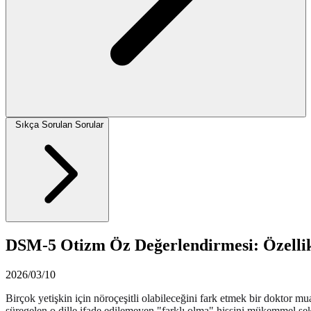
Sıkça Sorulan Sorular
DSM-5 Otizm Öz Değerlendirmesi: Özellik
2026/03/10
Birçok yetişkin için nöroçeşitli olabileceğini fark etmek bir doktor
süregelen o dille ifade edilemeyen "farklı olma" hissini mükemmel şekil