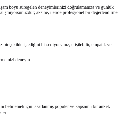
e, yaşam boyu süregelen deneyimlerinizi doğrulamanıza ve günlük
çalışmıyorsunuzdur; aksine, ileride profesyonel bir değerlendirme
r şekilde işlediğini hissediyorsanız, erişilebilir, empatik ve
dirmemizi deneyin.
i belirlemek için tasarlanmış popüler ve kapsamlı bir anket.
acı.