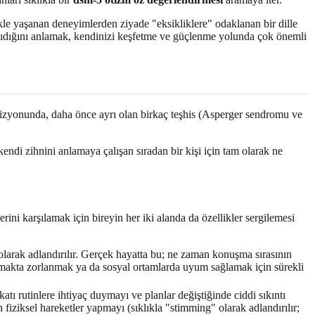
ikle yaşanan deneyimlerden ziyade "eksikliklere" odaklanan bir dille
ansıdığını anlamak, kendinizi keşfetme ve güçlenme yolunda çok önemli
revizyonunda, daha önce ayrı olan birkaç teşhis (Asperger sendromu ve
kendi zihnini anlamaya çalışan sıradan bir kişi için tam olarak ne
erini karşılamak için bireyin her iki alanda da özellikler sergilemesi
 olarak adlandırılır. Gerçek hayatta bu; ne zaman konuşma sırasının
makta zorlanmak ya da sosyal ortamlarda uyum sağlamak için sürekli
tı rutinlere ihtiyaç duymayı ve planlar değiştiğinde ciddi sıkıntı
 fiziksel hareketler yapmayı (sıklıkla "stimming" olarak adlandırılır;