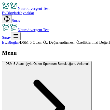
Neurodivergent Test
Ev
Bloglar
Kaynaklar
Sınav
Neurodivergent Test
Sınav
Ev
/
Bloglar
/
DSM-5 Otizm Öz Değerlendirmesi: Özelliklerinizi Değer
Menu
DSM-5 Aracılığıyla Otizm Spektrum Bozukluğunu Anlamak