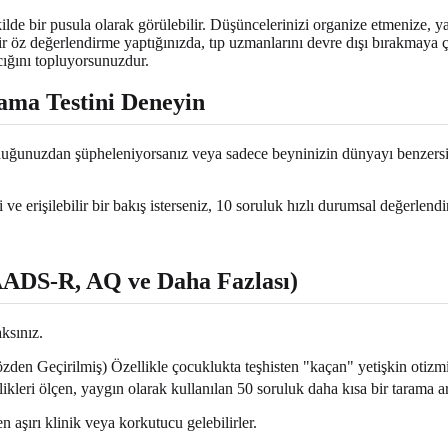
şekilde bir pusula olarak görülebilir. Düşüncelerinizi organize etmeniz
ir öz değerlendirme yaptığınızda, tıp uzmanlarını devre dışı bırakmaya 
cığını topluyorsunuzdur.
rama Testini Deneyin
lduğunuzdan şüpheleniyorsanız veya sadece beyninizin dünyayı benzersiz bi
li ve erişilebilir bir bakış isterseniz, 10 soruluk hızlı durumsal değerlen
AADS-R, AQ ve Daha Fazlası)
aksınız.
en Geçirilmiş) Özellikle çocuklukta teşhisten "kaçan" yetişkin otizmin
kleri ölçen, yaygın olarak kullanılan 50 soruluk daha kısa bir tarama ar
n aşırı klinik veya korkutucu gelebilirler.