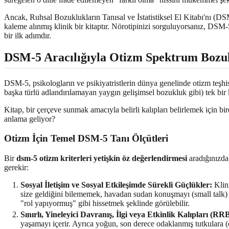
Ancak, Ruhsal Bozuklukların Tanısal ve İstatistiksel El Kitabı'nı (DSM
kaleme alınmış klinik bir kitaptır. Nörotipinizi sorguluyorsanız, DS
bir ilk adımdır.
DSM-5 Aracılığıyla Otizm Spektrum Boz
DSM-5, psikologların ve psikiyatristlerin dünya genelinde otizm teşhis
başka türlü adlandırılamayan yaygın gelişimsel bozukluk gibi) tek bi
Kitap, bir çerçeve sunmak amacıyla belirli kalıpları belirlemek için bi
anlama geliyor?
Otizm İçin Temel DSM-5 Tanı Ölçütleri
Bir
dsm-5 otizm kriterleri yetişkin öz değerlendirmesi
aradığınızda,
gerekir:
Sosyal İletişim ve Sosyal Etkileşimde Sürekli Güçlükler:
Klini
size geldiğini bilememek, havadan sudan konuşmayı (small talk
"rol yapıyormuş" gibi hissetmek şeklinde görülebilir.
Sınırlı, Yineleyici Davranış, İlgi veya Etkinlik Kalıpları (RRB
yaşamayı içerir. Ayrıca yoğun, son derece odaklanmış tutkulara (öz