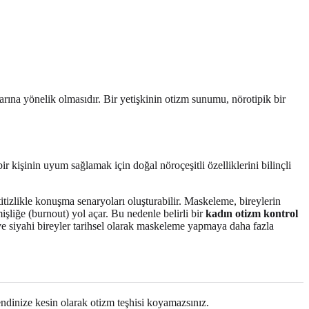
larına yönelik olmasıdır. Bir yetişkinin otizm sunumu, nörotipik bir
 kişinin uyum sağlamak için doğal nöroçeşitli özelliklerini bilinçli
itizlikle konuşma senaryoları oluşturabilir. Maskeleme, bireylerin
işliğe (burnout) yol açar. Bu nedenle belirli bir
kadın otizm kontrol
 ve siyahi bireyler tarihsel olarak maskeleme yapmaya daha fazla
kendinize kesin olarak otizm teşhisi koyamazsınız.