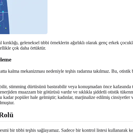
kırıklığı, geleneksel tıbbi örneklerin ağırlıklı olarak genç erkek çocuk
llikle çok daha örtüktür.
eleme
ta kalma mekanizması nedeniyle teşhis radarına takılmaz. Bu, otistik bir
bilir, stimming dürtüsünü bastırabilir veya konuşmadan önce kafasında t
enerjiden muazzam bir götürüsü vardır ve sıklıkla şiddetli otistik tükenm
 kadar popüler hale gelmiştir; kadınlar, marjinalize edilmiş cinsiyetler
lmuştur.
Rolü
resmi bir tıbbi teşhis sağlayamaz. Sadece bir kontrol listesi kullanarak 