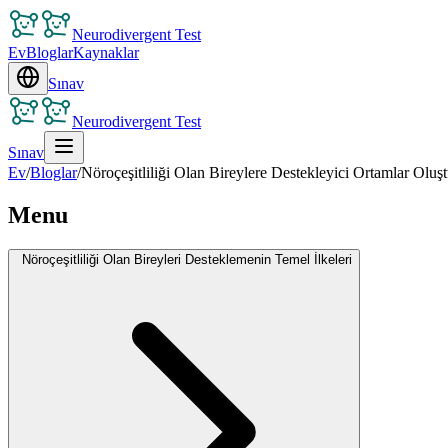
Neurodivergent Test
Ev
Bloglar
Kaynaklar
Sınav
Neurodivergent Test
Sınav
Ev
/
Bloglar
/
Nöroçeşitliliği Olan Bireylere Destekleyici Ortamlar Olu
Menu
Nöroçeşitliliği Olan Bireyleri Desteklemenin Temel İlkeleri