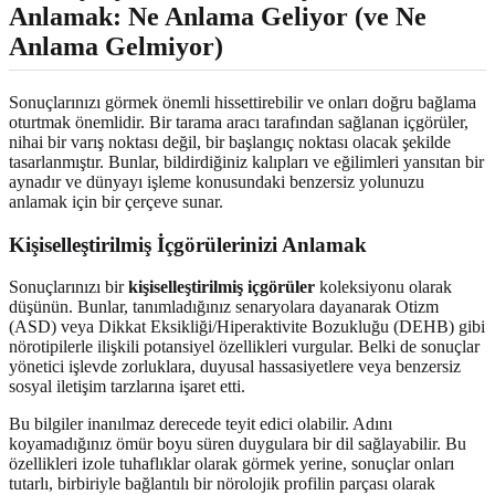
Anlamak: Ne Anlama Geliyor (ve Ne
Anlama Gelmiyor)
Sonuçlarınızı görmek önemli hissettirebilir ve onları doğru bağlama
oturtmak önemlidir. Bir tarama aracı tarafından sağlanan içgörüler,
nihai bir varış noktası değil, bir başlangıç noktası olacak şekilde
tasarlanmıştır. Bunlar, bildirdiğiniz kalıpları ve eğilimleri yansıtan bir
aynadır ve dünyayı işleme konusundaki benzersiz yolunuzu
anlamak için bir çerçeve sunar.
Kişiselleştirilmiş İçgörülerinizi Anlamak
Sonuçlarınızı bir
kişiselleştirilmiş içgörüler
koleksiyonu olarak
düşünün. Bunlar, tanımladığınız senaryolara dayanarak Otizm
(ASD) veya Dikkat Eksikliği/Hiperaktivite Bozukluğu (DEHB) gibi
nörotipilerle ilişkili potansiyel özellikleri vurgular. Belki de sonuçlar
yönetici işlevde zorluklara, duyusal hassasiyetlere veya benzersiz
sosyal iletişim tarzlarına işaret etti.
Bu bilgiler inanılmaz derecede teyit edici olabilir. Adını
koyamadığınız ömür boyu süren duygulara bir dil sağlayabilir. Bu
özellikleri izole tuhaflıklar olarak görmek yerine, sonuçlar onları
tutarlı, birbiriyle bağlantılı bir nörolojik profilin parçası olarak