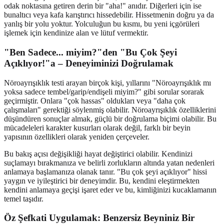
odak noktasına getiren derin bir "aha!" anıdır. Diğerleri için ise
bunaltıcı veya kafa karıştırıcı hissedebilir. Hissetmenin doğru ya da
yanlış bir yolu yoktur. Yolculuğun bu kısmı, bu yeni içgörüleri
işlemek için kendinize alan ve lütuf vermektir.
"Ben Sadece... miyim?"den "Bu Çok Şeyi
Açıklıyor!"a – Deneyiminizi Doğrulamak
Nöroayrışıklık testi arayan birçok kişi, yıllarını "Nöroayrışıklık mı
yoksa sadece tembel/garip/endişeli miyim?" gibi sorular sorarak
geçirmiştir. Onlara "çok hassas" oldukları veya "daha çok
çalışmaları" gerektiği söylenmiş olabilir. Nöroayrışıklık özelliklerini
düşündüren sonuçlar almak, güçlü bir doğrulama biçimi olabilir. Bu
mücadeleleri karakter kusurları olarak değil, farklı bir beyin
yapısının özellikleri olarak yeniden çerçeveler.
Bu bakış açısı değişikliği hayat değiştirici olabilir. Kendinizi
suçlamayı bırakmanıza ve belirli zorlukların altında yatan nedenleri
anlamaya başlamanıza olanak tanır. "Bu çok şeyi açıklıyor" hissi
yaygın ve iyileştirici bir deneyimdir. Bu, kendini eleştirmekten
kendini anlamaya geçişi işaret eder ve bu, kimliğinizi kucaklamanın
temel taşıdır.
Öz Şefkati Uygulamak: Benzersiz Beyniniz Bir