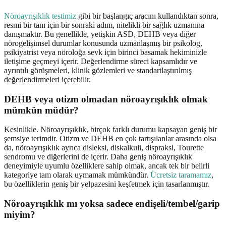
Nöroayrışıklık testimiz
gibi bir başlangıç aracını kullandıktan sonra,
resmi bir tanı için bir sonraki adım, nitelikli bir sağlık uzmanına
danışmaktır. Bu genellikle, yetişkin ASD, DEHB veya diğer
nörogelişimsel durumlar konusunda uzmanlaşmış bir psikolog,
psikiyatrist veya nöroloğa sevk için birinci basamak hekiminizle
iletişime geçmeyi içerir. Değerlendirme süreci kapsamlıdır ve
ayrıntılı görüşmeleri, klinik gözlemleri ve standartlaştırılmış
değerlendirmeleri içerebilir.
DEHB veya otizm olmadan nöroayrışıklık olmak
mümkün müdür?
Kesinlikle. Nöroayrışıklık, birçok farklı durumu kapsayan geniş bir
şemsiye terimdir. Otizm ve DEHB en çok tartışılanlar arasında olsa
da, nöroayrışıklık ayrıca disleksi, diskalkuli, dispraksi, Tourette
sendromu ve diğerlerini de içerir. Daha geniş nöroayrışıklık
deneyimiyle uyumlu özelliklere sahip olmak, ancak tek bir belirli
kategoriye tam olarak uymamak mümkündür.
Ücretsiz taramamız
,
bu özelliklerin geniş bir yelpazesini keşfetmek için tasarlanmıştır.
Nöroayrışıklık mı yoksa sadece endişeli/tembel/garip
miyim?