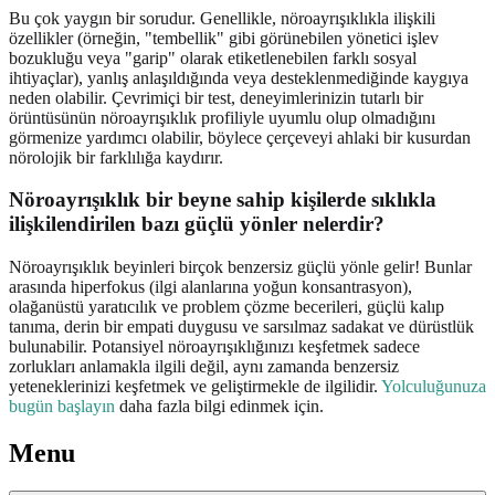
Bu çok yaygın bir sorudur. Genellikle, nöroayrışıklıkla ilişkili
özellikler (örneğin, "tembellik" gibi görünebilen yönetici işlev
bozukluğu veya "garip" olarak etiketlenebilen farklı sosyal
ihtiyaçlar), yanlış anlaşıldığında veya desteklenmediğinde kaygıya
neden olabilir. Çevrimiçi bir test, deneyimlerinizin tutarlı bir
örüntüsünün nöroayrışıklık profiliyle uyumlu olup olmadığını
görmenize yardımcı olabilir, böylece çerçeveyi ahlaki bir kusurdan
nörolojik bir farklılığa kaydırır.
Nöroayrışıklık bir beyne sahip kişilerde sıklıkla
ilişkilendirilen bazı güçlü yönler nelerdir?
Nöroayrışıklık beyinleri birçok benzersiz güçlü yönle gelir! Bunlar
arasında hiperfokus (ilgi alanlarına yoğun konsantrasyon),
olağanüstü yaratıcılık ve problem çözme becerileri, güçlü kalıp
tanıma, derin bir empati duygusu ve sarsılmaz sadakat ve dürüstlük
bulunabilir. Potansiyel nöroayrışıklığınızı keşfetmek sadece
zorlukları anlamakla ilgili değil, aynı zamanda benzersiz
yeteneklerinizi keşfetmek ve geliştirmekle de ilgilidir.
Yolculuğunuza
bugün başlayın
daha fazla bilgi edinmek için.
Menu