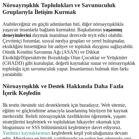
Nöroayrışıklık Toplulukları ve Savunuculuk
Gruplarıyla İletişim Kurmak
Atabileceğiniz en güçlü adımlardan biri, diğer nöroayrışıklıkla
yaşayan insanlarla bağlantı kurmaktır. Başkalarının
yaşanmış
deneyimlerini
duymak inanılmaz derecede teyit edici olabilir.
Çevrimiçi forumlar, sosyal medya grupları ve yerel buluşmalar,
eksikliğini hissettiğiniz bir aidiyet ve topluluk duygusu sağlayabilir.
Otistik Kendini Savunma Ağı (ASAN) ve Dikkat
Eksikliği/Hiperaktivite Bozukluğu Olan Çocuklar ve Yetişkinler
(CHADD) gibi kuruluşlar, değerli kaynaklar sunar ve nöroayrışıklık
topluluğu için savunuculuk yapar. İnsanlarınızı bulmak tüm farkı
yaratabilir.
Nöroayrışıklık ve Destek Hakkında Daha Fazla
İçerik Keşfedin
İlk testin ötesinde sizi desteklemek için buradayız. Web sitemiz,
eğitim ve güçlendirme amacıyla tasarlanmış büyüyen bir kaynak
merkezidir. Belirli nöroayrışıklık özelliklerini öğrenmek, yaşam
stratejilerini keşfetmek ve topluluktan hikayeler okumak için
blogumuzu ve SSS bölümümüzü keşfetmeye davet ediyoruz.
Yardımcı kaynaklarımızı
keşfederek keşif yolculuğunuza devam
edin. Merakınız en büyük varlığınızdır ve yolun her adımında onu