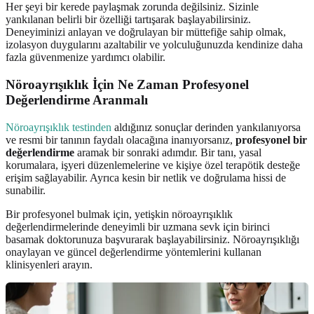
Her şeyi bir kerede paylaşmak zorunda değilsiniz. Sizinle
yankılanan belirli bir özelliği tartışarak başlayabilirsiniz.
Deneyiminizi anlayan ve doğrulayan bir müttefiğe sahip olmak,
izolasyon duygularını azaltabilir ve yolculuğunuzda kendinize daha
fazla güvenmenize yardımcı olabilir.
Nöroayrışıklık İçin Ne Zaman Profesyonel
Değerlendirme Aranmalı
Nöroayrışıklık testinden
aldığınız sonuçlar derinden yankılanıyorsa
ve resmi bir tanının faydalı olacağına inanıyorsanız,
profesyonel bir
değerlendirme
aramak bir sonraki adımdır. Bir tanı, yasal
korumalara, işyeri düzenlemelerine ve kişiye özel terapötik desteğe
erişim sağlayabilir. Ayrıca kesin bir netlik ve doğrulama hissi de
sunabilir.
Bir profesyonel bulmak için, yetişkin nöroayrışıklık
değerlendirmelerinde deneyimli bir uzmana sevk için birinci
basamak doktorunuza başvurarak başlayabilirsiniz. Nöroayrışıklığı
onaylayan ve güncel değerlendirme yöntemlerini kullanan
klinisyenleri arayın.