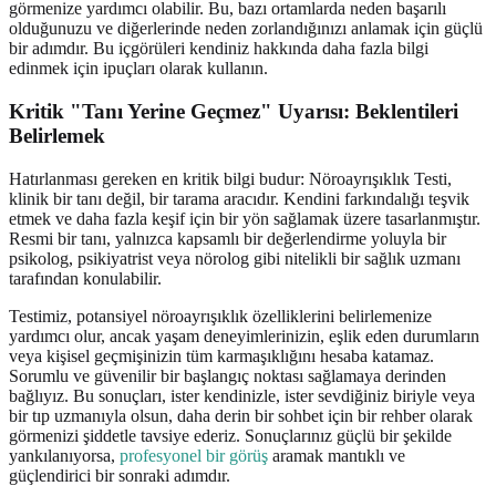
görmenize yardımcı olabilir. Bu, bazı ortamlarda neden başarılı
olduğunuzu ve diğerlerinde neden zorlandığınızı anlamak için güçlü
bir adımdır. Bu içgörüleri kendiniz hakkında daha fazla bilgi
edinmek için ipuçları olarak kullanın.
Kritik "Tanı Yerine Geçmez" Uyarısı: Beklentileri
Belirlemek
Hatırlanması gereken en kritik bilgi budur: Nöroayrışıklık Testi,
klinik bir tanı değil, bir tarama aracıdır. Kendini farkındalığı teşvik
etmek ve daha fazla keşif için bir yön sağlamak üzere tasarlanmıştır.
Resmi bir tanı, yalnızca kapsamlı bir değerlendirme yoluyla bir
psikolog, psikiyatrist veya nörolog gibi nitelikli bir sağlık uzmanı
tarafından konulabilir.
Testimiz, potansiyel nöroayrışıklık özelliklerini belirlemenize
yardımcı olur, ancak yaşam deneyimlerinizin, eşlik eden durumların
veya kişisel geçmişinizin tüm karmaşıklığını hesaba katamaz.
Sorumlu ve güvenilir bir başlangıç noktası sağlamaya derinden
bağlıyız. Bu sonuçları, ister kendinizle, ister sevdiğiniz biriyle veya
bir tıp uzmanıyla olsun, daha derin bir sohbet için bir rehber olarak
görmenizi şiddetle tavsiye ederiz. Sonuçlarınız güçlü bir şekilde
yankılanıyorsa,
profesyonel bir görüş
aramak mantıklı ve
güçlendirici bir sonraki adımdır.