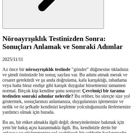
Nöroayrışıklık Testinizden Sonra:
Sonuçları Anlamak ve Sonraki Adımlar
2025/11/11
Az önce bir
nöroayrışıklık testinde
"gönder" düğmesine tıkladınız
ve şimdi önünüzde bir sonuç sayfası var. Bu adımı atmak merak ve
cesaret gerektirdi ve şu anda doğrulama, kafa karışıklığı, rahatlama
veya hatta biraz endişe gibi karışık duygular hissetmeniz tamamen
normal. Birçok kişi kendine şunu soruyor:
Çevrimiçi bir tarama
testinden sonraki adımlar nelerdir?
Bu rehber, bu süreçte size yol
göstermek, sonuçlarınızı anlamanıza, duygularınızı işlemenize ve
netlik ve öz şefkatle kendinizi keşfetme yolculuğunuzda ilerlemenize
yardımcı olmak için burada.
Bu an, bir etiket almakla ilgili değil; deneyimlerinize bakmak için
yeni bir bakış açısı kazanmakla ilgili. Bu, kendinizle derin bir
anlayışa ve güçlenmenize yol açabilecek bir sohbetin başlangıcıdır.