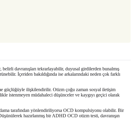
 belirli davranışları tekrarlayabilir, duyusal girdilerden bunalmış
ünebilir. İçeriden bakıldığında ise arkalarındaki neden çok farklı
güçlüğüyle ilişkilendirilir. Otizm çoğu zaman sosyal iletişim
genellikle istenmeyen müdahaleci düşünceler ve kaygıyı geçici olarak
atlama tarafından yönlendiriliyorsa OCD kompulsiyonu olabilir. Bir
lir. Düşünülerek hazırlanmış bir ADHD OCD otizm testi, davranışın