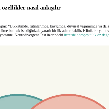
zellikler nasıl anlaşılır
ar: “Dikkatimde, rutinlerimde, kaygımda, duyusal yaşamımda ya da so
n kelime bulmak istediğinizde yararlı bir ilk adım olabilir. Klinik bir y
stiyorsanız, Neurodivergent Test üzerindeki
ücretsiz nöroçeşitlilik öz değ