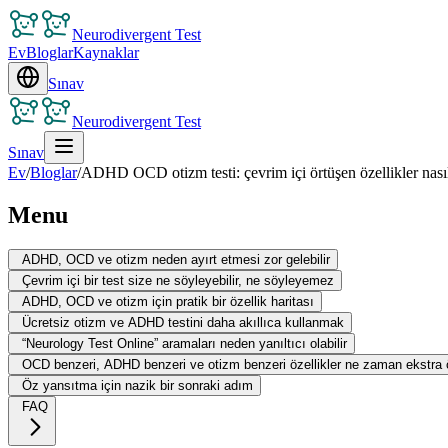
Neurodivergent Test
Ev
Bloglar
Kaynaklar
Sınav
Neurodivergent Test
Sınav
Ev
/
Bloglar
/
ADHD OCD otizm testi: çevrim içi örtüşen özellikler nasıl 
Menu
ADHD, OCD ve otizm neden ayırt etmesi zor gelebilir
Çevrim içi bir test size ne söyleyebilir, ne söyleyemez
ADHD, OCD ve otizm için pratik bir özellik haritası
Ücretsiz otizm ve ADHD testini daha akıllıca kullanmak
“Neurology Test Online” aramaları neden yanıltıcı olabilir
OCD benzeri, ADHD benzeri ve otizm benzeri özellikler ne zaman ekstra ö
Öz yansıtma için nazik bir sonraki adım
FAQ