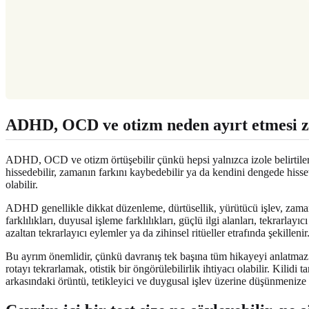
ADHD, OCD ve otizm neden ayırt etmesi zo
ADHD, OCD ve otizm örtüşebilir çünkü hepsi yalnızca izole belirtileri de
hissedebilir, zamanın farkını kaybedebilir ya da kendini dengede hisset
olabilir.
ADHD genellikle dikkat düzenleme, dürtüsellik, yürütücü işlev, zaman
farklılıkları, duyusal işleme farklılıkları, güçlü ilgi alanları, tekrarl
azaltan tekrarlayıcı eylemler ya da zihinsel ritüeller etrafında şekillenir
Bu ayrım önemlidir, çünkü davranış tek başına tüm hikayeyi anlatmaz. 
rotayı tekrarlamak, otistik bir öngörülebilirlik ihtiyacı olabilir. Ki
arkasındaki örüntü, tetikleyici ve duygusal işlev üzerine düşünmenize 