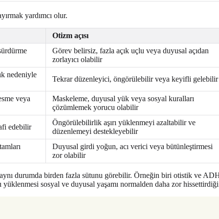
ayırmak yardımcı olur.
Otizm açısı
 sürdürme
Görev belirsiz, fazla açık uçlu veya duyusal açıdan
zorlayıcı olabilir
ık nedeniyle
Tekrar düzenleyici, öngörülebilir veya keyifli gelebilir
esme veya
Maskeleme, duyusal yük veya sosyal kuralları
çözümlemek yorucu olabilir
Öngörülebilirlik aşırı yüklenmeyi azaltabilir ve
fi edebilir
düzenlemeyi destekleyebilir
tamları
Duyusal girdi yoğun, acı verici veya bütünleştirmesi
zor olabilir
şi aynı durumda birden fazla sütunu görebilir. Örneğin biri otistik ve A
ı yüklenmesi sosyal ve duyusal yaşamı normalden daha zor hissettirdiği i