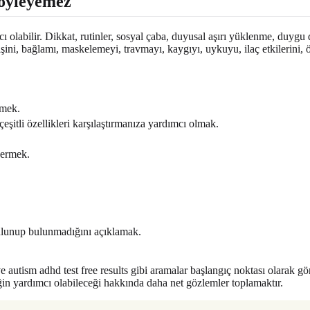
 söyleyemez
 olabilir. Dikkat, rutinler, sosyal çaba, duyusal aşırı yüklenme, duygu d
işini, bağlamı, maskelemeyi, travmayı, kaygıyı, uykuyu, ilaç etkilerini, 
rmek.
tli özellikleri karşılaştırmanıza yardımcı olmak.
vermek.
bulunup bulunmadığını açıklamak.
ve autism adhd test free results gibi aramalar başlangıç noktası olarak g
in yardımcı olabileceği hakkında daha net gözlemler toplamaktır.