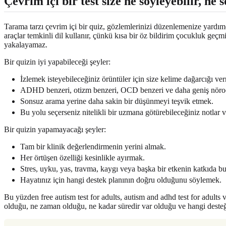
Çevrim içi bir test size ne söyleyebilir, ne
Tarama tarzı çevrim içi bir quiz, gözlemlerinizi düzenlemenize yardımcı
araçlar temkinli dil kullanır, çünkü kısa bir öz bildirim çocukluk geçm
yakalayamaz.
Bir quizin iyi yapabileceği şeyler:
İzlemek isteyebileceğiniz örüntüler için size kelime dağarcığı ve
ADHD benzeri, otizm benzeri, OCD benzeri ve daha geniş nöroçeşi
Sonsuz arama yerine daha sakin bir düşünmeyi teşvik etmek.
Bu yolu seçerseniz nitelikli bir uzmana götürebileceğiniz notlar 
Bir quizin yapamayacağı şeyler:
Tam bir klinik değerlendirmenin yerini almak.
Her örtüşen özelliği kesinlikle ayırmak.
Stres, uyku, yas, travma, kaygı veya başka bir etkenin katkıda 
Hayatınız için hangi destek planının doğru olduğunu söylemek.
Bu yüzden free autism test for adults, autism and adhd test for adults 
olduğu, ne zaman olduğu, ne kadar süredir var olduğu ve hangi desteğ