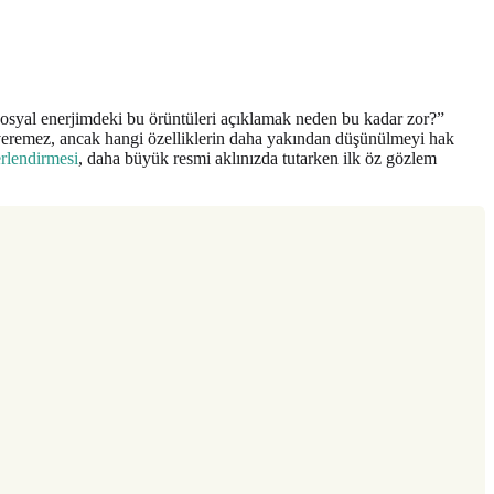
syal enerjimdeki bu örüntüleri açıklamak neden bu kadar zor?”
anıt veremez, ancak hangi özelliklerin daha yakından düşünülmeyi hak
erlendirmesi
, daha büyük resmi aklınızda tutarken ilk öz gözlem