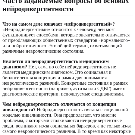
Часто задаваемые вопросы об основах
нейродивергентности
Что на самом деле означает «нейродивергентный»?
«Нейродивергентный» относится к человеку, чей мозг
функционирует способами, которые значительно отличаются
от преобладающих общественных стандартов «нормального»
или нейротипичного. Это общий термин, охватывающий
различные неврологические состояния.
Является ли нейродивергентность медицинским
диагнозом?
Нет, сама по себе нейродивергентность не
является медицинским диагнозом. Это социальная и
биологическая концепция и рамки для понимания
неврологических различий. Конкретные состояния в рамках
нейродивергентности (например, аутизм или СДВГ) имеют
диагностические критерии, используемые специалистами.
Чем нейродивергентность отличается от концепции
инвалидности?
Нейродивергентность связана с социальной
моделью инвалидности. Она предполагает, что многие
проблемы, с которыми сталкиваются нейродивергентные
люди, возникают из-за социальных барьеров, а не только из-за
самого неврологического различия. В то время как некоторые