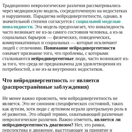
Традиционно неврологические различия рассматривались
через медицинскую модель, сосредоточенную на недостатках
и нарушениях. Парадигма нейродивергентности, однако, в
значительной степени согласуется с
социальной моделью
инвалидности
. Эта модель предполагает, что инвалидность
часто возникает не из-за самого состояния человека, а из-за
социальных барьеров — физических, поведенческих,
коммуникативных и социальных — которые исключают
людей с отличиями.
Понимание нейродивергентности
означает признание того, что проблемы, с которыми
сталкиваются
нейродивергентные
люди, часто возникают из-
за того, что среда не предназначена для удовлетворения их
потребностей, а не из-за внутренних недостатков.
Что нейродивергентность
не
является
(распространённые заблуждения)
Не менее важно прояснить, чем нейродивергентность не
является. Это не синоним специфических состояний, таких
как аутизм, хотя люди с аутизмом играли центральную роль в
её развитии. Это общий термин, охватывающий различные
неврологические различия. Важно отметить,
является ли
нейродивергентность диагнозом?
Нет, это рамки,
перспектива и движение, выступающее за принятие и