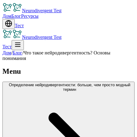
Neurodivergent Test
Дом
Блог
Ресурсы
Тест
Neurodivergent Test
Тест
Дом
/
Блог
/
Что такое нейродивергентность? Основы
понимания
Menu
Определение нейродивергентности: больше, чем просто модный
термин