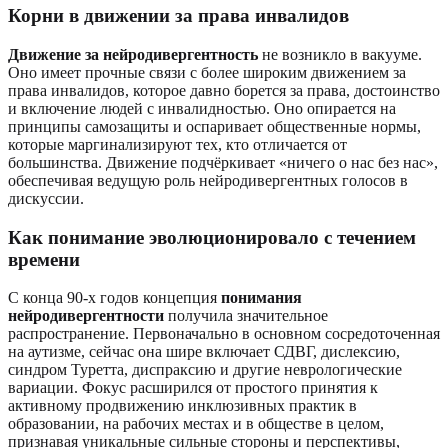
Корни в движении за права инвалидов
Движение за нейродивергентность
не возникло в вакууме.
Оно имеет прочные связи с более широким движением за
права инвалидов, которое давно борется за права, достоинство
и включение людей с инвалидностью. Оно опирается на
принципы самозащиты и оспаривает общественные нормы,
которые маргинализируют тех, кто отличается от
большинства. Движение подчёркивает «ничего о нас без нас»,
обеспечивая ведущую роль нейродивергентных голосов в
дискуссии.
Как понимание эволюционировало с течением
времени
С конца 90-х годов концепция
понимания
нейродивергентности
получила значительное
распространение. Первоначально в основном сосредоточенная
на аутизме, сейчас она шире включает СДВГ, дислексию,
синдром Туретта, диспраксию и другие неврологические
вариации. Фокус расширился от простого принятия к
активному продвижению инклюзивных практик в
образовании, на рабочих местах и в обществе в целом,
признавая уникальные сильные стороны и перспективы,