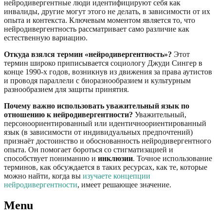
нейродивергентные люди идентифицируют себя как
инвалиды, другие могут этого не делать, в зависимости от их
опыта и контекста. Ключевым моментом является то, что
нейродивергентность рассматривает само различие как
естественную вариацию.
Откуда взялся термин «нейродивергентность»?
Этот
термин широко приписывается социологу Джуди Сингер в
конце 1990-х годов, возникнув из движения за права аутистов
и проводя параллели с биоразнообразием и культурным
разнообразием для защиты принятия.
Почему важно использовать уважительный язык по
отношению к нейродивергентности?
Уважительный,
персоноориентированный или идентичноориентированный
язык (в зависимости от индивидуальных предпочтений)
признаёт достоинство и обоснованность нейродивергентного
опыта. Он помогает бороться со стигматизацией и
способствует пониманию и
инклюзии
. Точное использование
терминов, как обсуждается в таких ресурсах, как те, которые
можно найти, когда вы
изучаете концепции
нейродивергентности
, имеет решающее значение.
Menu