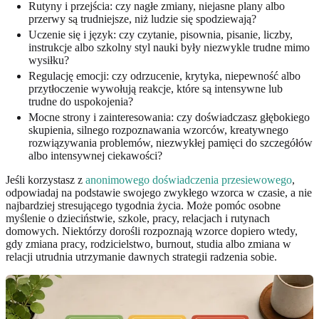
Rutyny i przejścia: czy nagłe zmiany, niejasne plany albo
przerwy są trudniejsze, niż ludzie się spodziewają?
Uczenie się i język: czy czytanie, pisownia, pisanie, liczby,
instrukcje albo szkolny styl nauki były niezwykle trudne mimo
wysiłku?
Regulację emocji: czy odrzucenie, krytyka, niepewność albo
przytłoczenie wywołują reakcje, które są intensywne lub
trudne do uspokojenia?
Mocne strony i zainteresowania: czy doświadczasz głębokiego
skupienia, silnego rozpoznawania wzorców, kreatywnego
rozwiązywania problemów, niezwykłej pamięci do szczegółów
albo intensywnej ciekawości?
Jeśli korzystasz z
anonimowego doświadczenia przesiewowego
,
odpowiadaj na podstawie swojego zwykłego wzorca w czasie, a nie
najbardziej stresującego tygodnia życia. Może pomóc osobne
myślenie o dzieciństwie, szkole, pracy, relacjach i rutynach
domowych. Niektórzy dorośli rozpoznają wzorce dopiero wtedy,
gdy zmiana pracy, rodzicielstwo, burnout, studia albo zmiana w
relacji utrudnia utrzymanie dawnych strategii radzenia sobie.