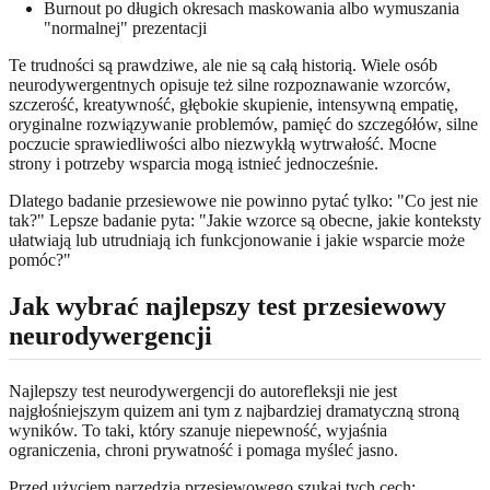
Burnout po długich okresach maskowania albo wymuszania
"normalnej" prezentacji
Te trudności są prawdziwe, ale nie są całą historią. Wiele osób
neurodywergentnych opisuje też silne rozpoznawanie wzorców,
szczerość, kreatywność, głębokie skupienie, intensywną empatię,
oryginalne rozwiązywanie problemów, pamięć do szczegółów, silne
poczucie sprawiedliwości albo niezwykłą wytrwałość. Mocne
strony i potrzeby wsparcia mogą istnieć jednocześnie.
Dlatego badanie przesiewowe nie powinno pytać tylko: "Co jest nie
tak?" Lepsze badanie pyta: "Jakie wzorce są obecne, jakie konteksty
ułatwiają lub utrudniają ich funkcjonowanie i jakie wsparcie może
pomóc?"
Jak wybrać najlepszy test przesiewowy
neurodywergencji
Najlepszy test neurodywergencji do autorefleksji nie jest
najgłośniejszym quizem ani tym z najbardziej dramatyczną stroną
wyników. To taki, który szanuje niepewność, wyjaśnia
ograniczenia, chroni prywatność i pomaga myśleć jasno.
Przed użyciem narzędzia przesiewowego szukaj tych cech: