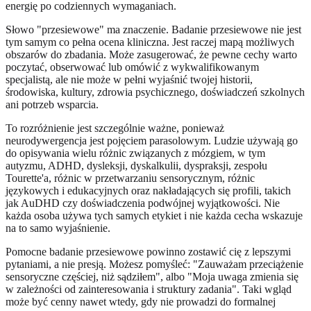
energię po codziennych wymaganiach.
Słowo "przesiewowe" ma znaczenie. Badanie przesiewowe nie jest
tym samym co pełna ocena kliniczna. Jest raczej mapą możliwych
obszarów do zbadania. Może zasugerować, że pewne cechy warto
poczytać, obserwować lub omówić z wykwalifikowanym
specjalistą, ale nie może w pełni wyjaśnić twojej historii,
środowiska, kultury, zdrowia psychicznego, doświadczeń szkolnych
ani potrzeb wsparcia.
To rozróżnienie jest szczególnie ważne, ponieważ
neurodywergencja jest pojęciem parasolowym. Ludzie używają go
do opisywania wielu różnic związanych z mózgiem, w tym
autyzmu, ADHD, dysleksji, dyskalkulii, dyspraksji, zespołu
Tourette'a, różnic w przetwarzaniu sensorycznym, różnic
językowych i edukacyjnych oraz nakładających się profili, takich
jak AuDHD czy doświadczenia podwójnej wyjątkowości. Nie
każda osoba używa tych samych etykiet i nie każda cecha wskazuje
na to samo wyjaśnienie.
Pomocne badanie przesiewowe powinno zostawić cię z lepszymi
pytaniami, a nie presją. Możesz pomyśleć: "Zauważam przeciążenie
sensoryczne częściej, niż sądziłem", albo "Moja uwaga zmienia się
w zależności od zainteresowania i struktury zadania". Taki wgląd
może być cenny nawet wtedy, gdy nie prowadzi do formalnej