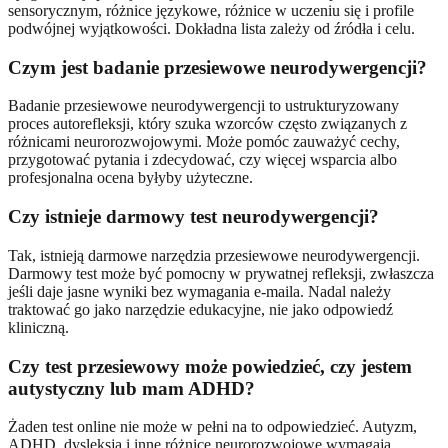
sensorycznym, różnice językowe, różnice w uczeniu się i profile
podwójnej wyjątkowości. Dokładna lista zależy od źródła i celu.
Czym jest badanie przesiewowe neurodywergencji?
Badanie przesiewowe neurodywergencji to ustrukturyzowany
proces autorefleksji, który szuka wzorców często związanych z
różnicami neurorozwojowymi. Może pomóc zauważyć cechy,
przygotować pytania i zdecydować, czy więcej wsparcia albo
profesjonalna ocena byłyby użyteczne.
Czy istnieje darmowy test neurodywergencji?
Tak, istnieją darmowe narzędzia przesiewowe neurodywergencji.
Darmowy test może być pomocny w prywatnej refleksji, zwłaszcza
jeśli daje jasne wyniki bez wymagania e-maila. Nadal należy
traktować go jako narzędzie edukacyjne, nie jako odpowiedź
kliniczną.
Czy test przesiewowy może powiedzieć, czy jestem
autystyczny lub mam ADHD?
Żaden test online nie może w pełni na to odpowiedzieć. Autyzm,
ADHD, dysleksja i inne różnice neurorozwojowe wymagają