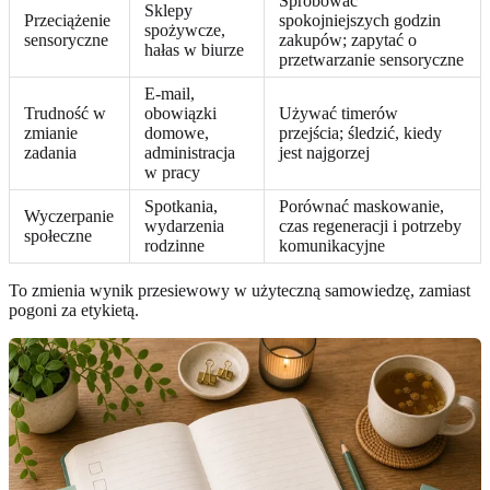
Spróbować
Sklepy
Przeciążenie
spokojniejszych godzin
spożywcze,
sensoryczne
zakupów; zapytać o
hałas w biurze
przetwarzanie sensoryczne
E-mail,
Trudność w
obowiązki
Używać timerów
zmianie
domowe,
przejścia; śledzić, kiedy
zadania
administracja
jest najgorzej
w pracy
Spotkania,
Porównać maskowanie,
Wyczerpanie
wydarzenia
czas regeneracji i potrzeby
społeczne
rodzinne
komunikacyjne
To zmienia wynik przesiewowy w użyteczną samowiedzę, zamiast
pogoni za etykietą.