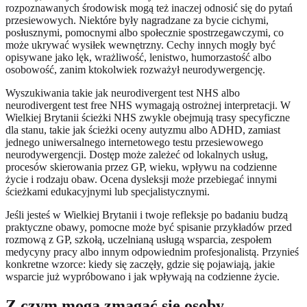
rozpoznawanych środowisk mogą też inaczej odnosić się do pytań
przesiewowych. Niektóre były nagradzane za bycie cichymi,
posłusznymi, pomocnymi albo społecznie spostrzegawczymi, co
może ukrywać wysiłek wewnętrzny. Cechy innych mogły być
opisywane jako lęk, wrażliwość, lenistwo, humorzastość albo
osobowość, zanim ktokolwiek rozważył neurodywergencję.
Wyszukiwania takie jak neurodivergent test NHS albo
neurodivergent test free NHS wymagają ostrożnej interpretacji. W
Wielkiej Brytanii ścieżki NHS zwykle obejmują trasy specyficzne
dla stanu, takie jak ścieżki oceny autyzmu albo ADHD, zamiast
jednego uniwersalnego internetowego testu przesiewowego
neurodywergencji. Dostęp może zależeć od lokalnych usług,
procesów skierowania przez GP, wieku, wpływu na codzienne
życie i rodzaju obaw. Ocena dysleksji może przebiegać innymi
ścieżkami edukacyjnymi lub specjalistycznymi.
Jeśli jesteś w Wielkiej Brytanii i twoje refleksje po badaniu budzą
praktyczne obawy, pomocne może być spisanie przykładów przed
rozmową z GP, szkołą, uczelnianą usługą wsparcia, zespołem
medycyny pracy albo innym odpowiednim profesjonalistą. Przynieś
konkretne wzorce: kiedy się zaczęły, gdzie się pojawiają, jakie
wsparcie już wypróbowano i jak wpływają na codzienne życie.
Z czym mogą zmagać się osoby