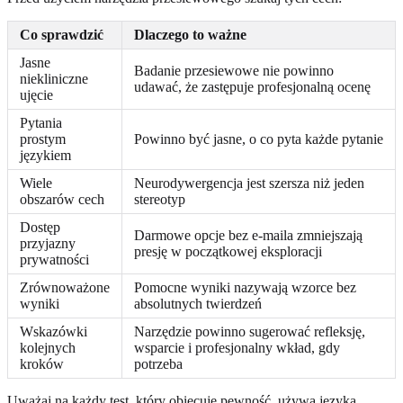
Co sprawdzić
Dlaczego to ważne
Jasne
Badanie przesiewowe nie powinno
niekliniczne
udawać, że zastępuje profesjonalną ocenę
ujęcie
Pytania
prostym
Powinno być jasne, o co pyta każde pytanie
językiem
Wiele
Neurodywergencja jest szersza niż jeden
obszarów cech
stereotyp
Dostęp
Darmowe opcje bez e-maila zmniejszają
przyjazny
presję w początkowej eksploracji
prywatności
Zrównoważone
Pomocne wyniki nazywają wzorce bez
wyniki
absolutnych twierdzeń
Wskazówki
Narzędzie powinno sugerować refleksję,
kolejnych
wsparcie i profesjonalny wkład, gdy
kroków
potrzeba
Uważaj na każdy test, który obiecuje pewność, używa języka