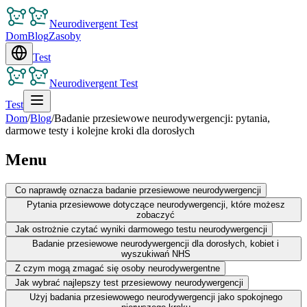
Neurodivergent Test
Dom
Blog
Zasoby
Test
Neurodivergent Test
Test
Dom
/
Blog
/
Badanie przesiewowe neurodywergencji: pytania,
darmowe testy i kolejne kroki dla dorosłych
Menu
Co naprawdę oznacza badanie przesiewowe neurodywergencji
Pytania przesiewowe dotyczące neurodywergencji, które możesz
zobaczyć
Jak ostrożnie czytać wyniki darmowego testu neurodywergencji
Badanie przesiewowe neurodywergencji dla dorosłych, kobiet i
wyszukiwań NHS
Z czym mogą zmagać się osoby neurodywergentne
Jak wybrać najlepszy test przesiewowy neurodywergencji
Użyj badania przesiewowego neurodywergencji jako spokojnego