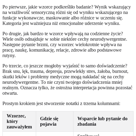
Po pierwsze, jakie wzorce podkreśliło badanie? Wynik wskazujący
na wrażliwość sensoryczną różni się od wyniku wskazującego na
funkcje wykonawcze, maskowanie albo różnice w uczeniu się.
Kategoria jest ważniejsza niż emocjonalne uderzenie wyniku.
Po drugie, jak bardzo te wzorce wpływają na codzienne życie?
Wiele osób odnajduje w sobie niektóre cechy neurodywergentne.
Następne pytanie brzmi, czy wzorzec wielokrotnie wpływa na
pracę, naukę, komunikację, relacje, zdrowie albo podstawowe
rutyny.
Po trzecie, co jeszcze mogłoby wyjaśnić to samo doświadczenie?
Brak snu, lęk, trauma, depresja, przewlekły stres, żałoba, burnout,
skutki leków i problemy medyczne mogą nakładać się na cechy
neurodywergentne. To nie czyni twojego doświadczenia mniej
realnym. Oznacza tylko, że ostrożna interpretacja powinna pozostać
otwarta.
Prostym krokiem jest stworzenie notatki z trzema kolumnami:
Wzorzec,
Gdzie się
Wsparcie lub pytanie do
który
pojawia
zbadania
zauważyłem