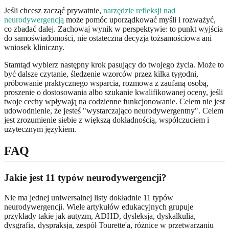
Jeśli chcesz zacząć prywatnie,
narzędzie refleksji nad
neurodywergencją
może pomóc uporządkować myśli i rozważyć,
co zbadać dalej. Zachowaj wynik w perspektywie: to punkt wyjścia
do samoświadomości, nie ostateczna decyzja tożsamościowa ani
wniosek kliniczny.
Stamtąd wybierz następny krok pasujący do twojego życia. Może to
być dalsze czytanie, śledzenie wzorców przez kilka tygodni,
próbowanie praktycznego wsparcia, rozmowa z zaufaną osobą,
proszenie o dostosowania albo szukanie kwalifikowanej oceny, jeśli
twoje cechy wpływają na codzienne funkcjonowanie. Celem nie jest
udowodnienie, że jesteś "wystarczająco neurodywergentny". Celem
jest zrozumienie siebie z większą dokładnością, współczuciem i
użytecznym językiem.
FAQ
Jakie jest 11 typów neurodywergencji?
Nie ma jednej uniwersalnej listy dokładnie 11 typów
neurodywergencji. Wiele artykułów edukacyjnych grupuje
przykłady takie jak autyzm, ADHD, dysleksja, dyskalkulia,
dysgrafia, dyspraksja, zespół Tourette'a, różnice w przetwarzaniu