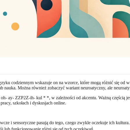
zyku codziennym wskazuje on na wzorce, które mogą różnić się od w
ub nauka. Można również zobaczyć wariant neuroatyczny, ale neuroatyp
 oh- ay- ZZP2Z-ih- kul * *, w zależności od akcentu. Ważną częścią je
pracy, szkołach i dyskusjach online.
cze i sensoryczne pasują do tego, czego zwykle oczekuje ich kultura.
ój lub funkcjonowanie różni się od tych oczekiwań.