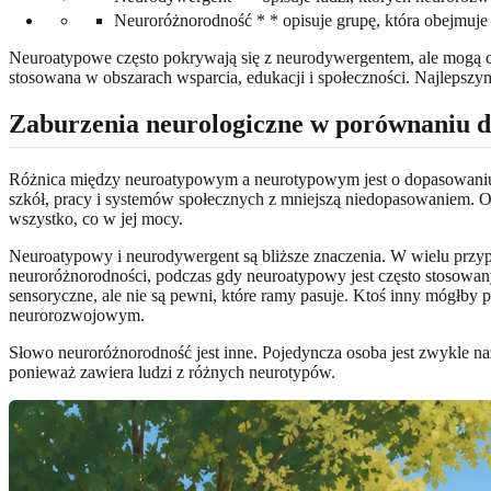
Neuroróżnorodność * * opisuje grupę, która obejmuje w
Neuroatypowe często pokrywają się z neurodywergentem, ale mogą czuć
stosowana w obszarach wsparcia, edukacji i społeczności. Najlepszym
Zaburzenia neurologiczne w porównaniu 
Różnica między neuroatypowym a neurotypowym jest o dopasowaniu do
szkół, pracy i systemów społecznych z mniejszą niedopasowaniem. 
wszystko, co w jej mocy.
Neuroatypowy i neurodywergent są bliższe znaczenia. W wielu przy
neuroróżnorodności, podczas gdy neuroatypowy jest często stosowan
sensoryczne, ale nie są pewni, które ramy pasuje. Ktoś inny mógłby
neurorozwojowym.
Słowo neuroróżnorodność jest inne. Pojedyncza osoba jest zwykle 
ponieważ zawiera ludzi z różnych neurotypów.