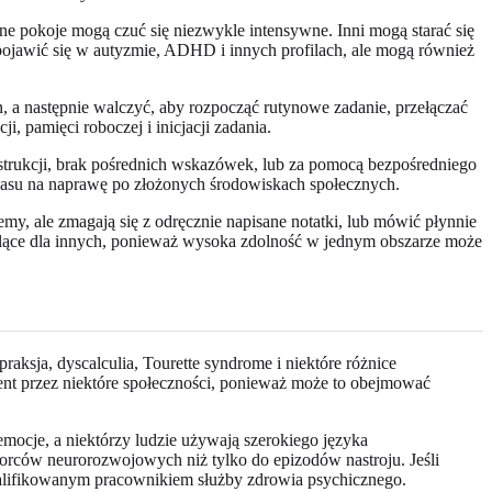
zone pokoje mogą czuć się niezwykle intensywne. Inni mogą starać się
pojawić się w autyzmie, ADHD i innych profilach, ale mogą również
 a następnie walczyć, aby rozpocząć rutynowe zadanie, przełączać
, pamięci roboczej i inicjacji zadania.
trukcji, brak pośrednich wskazówek, lub za pomocą bezpośredniego
j czasu na naprawę po złożonych środowiskach społecznych.
y, ale zmagają się z odręcznie napisane notatki, lub mówić płynnie
ylące dla innych, ponieważ wysoka zdolność w jednym obszarze może
ksja, dyscalculia, Tourette syndrome i niektóre różnice
t przez niektóre społeczności, ponieważ może to obejmować
ocje, a niektórzy ludzie używają szerokiego języka
orców neurorozwojowych niż tylko do epizodów nastroju. Jeśli
alifikowanym pracownikiem służby zdrowia psychicznego.