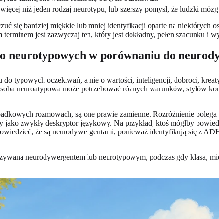
ięcej niż jeden rodzaj neurotypu, lub szerszy pomysł, że ludzki mózg 
 się bardziej miękkie lub mniej identyfikacji oparte na niektórych o
 terminem jest zazwyczaj ten, który jest dokładny, pełen szacunku i 
do neurotypowych w porównaniu do neurod
 typowych oczekiwań, a nie o wartości, inteligencji, dobroci, kreat
Osoba neuroatypowa może potrzebować różnych warunków, stylów komu
padkowych rozmowach, są one prawie zamienne. Rozróżnienie polega n
y jako zwykły deskryptor językowy. Na przykład, ktoś mógłby powied
 powiedzieć, że są neurodywergentami, ponieważ identyfikują się z A
nazywana neurodywergentem lub neurotypowym, podczas gdy klasa, mie