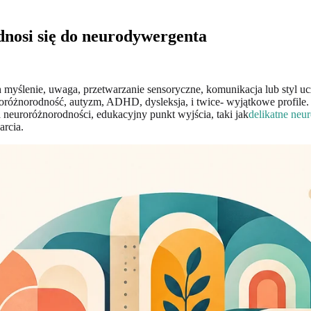
dnosi się do neurodywergenta
myślenie, uwaga, przetwarzanie sensoryczne, komunikacja lub styl ucze
różnorodność, autyzm, ADHD, dysleksja, i twice- wyjątkowe profile. Sł
a neuroróżnorodności, edukacyjny punkt wyjścia, taki jak
delikatne neu
arcia.