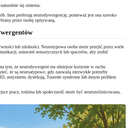
naturalnie się zmienia.
sób. Inne preferują neurodywergencję, ponieważ jest ona szeroko
wybrany przez osobę opisywaną.
ywergentów
ywności lub zdolności. Neurotypowa osoba może przejść przez wiele
nikacji, ustawień sensorycznych lub spacerów, aby zrobić
a tym, że neurodywergent ma silniejsze korzenie w ruchu
zieć, że są neuroatypowe, gdy zauważą niezwykłe potrzeby
DHD, autyzmem, dysleksją, Tourette syndrome lub innym profilem
jsce pracy, rodzina lub społeczność może być neurozróżnicowana,