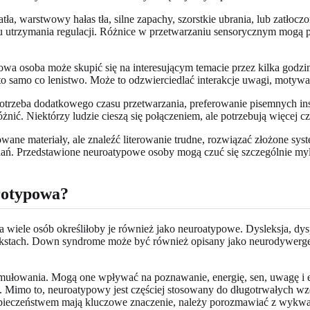
tła, warstwowy hałas tła, silne zapachy, szorstkie ubrania, lub zatłoc
u utrzymania regulacji. Różnice w przetwarzaniu sensorycznym mogą 
a osoba może skupić się na interesującym temacie przez kilka godzin,
o samo co lenistwo. Może to odzwierciedlać interakcje uwagi, motywacji
trzeba dodatkowego czasu przetwarzania, preferowanie pisemnych ins
różnić. Niektórzy ludzie cieszą się połączeniem, ale potrzebują więce
e materiały, ale znaleźć literowanie trudne, rozwiązać złożone system
zadań. Przedstawione neuroatypowe osoby mogą czuć się szczególnie m
rotypowa?
ele osób określiłoby je również jako neuroatypowe. Dysleksja, dyspra
ekstach. Down syndrome może być również opisany jako neurodywergen
ułowania. Mogą one wpływać na poznawanie, energię, sen, uwagę i em
. Mimo to, neuroatypowy jest częściej stosowany do długotrwałych wz
ezpieczeństwem mają kluczowe znaczenie, należy porozmawiać z wykw