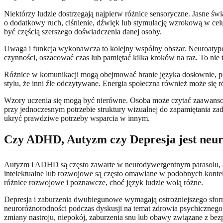
Niektórzy ludzie dostrzegają najpierw różnice sensoryczne. Jasne świa
o dodatkowy ruch, ciśnienie, dźwięk lub stymulację wzrokową w cel
być częścią szerszego doświadczenia danej osoby.
Uwaga i funkcja wykonawcza to kolejny wspólny obszar. Neuroatypow
czynności, oszacować czas lub pamiętać kilka kroków na raz. To nie t
Różnice w komunikacji mogą obejmować branie języka dosłownie, po
stylu, że inni źle odczytywane. Energia społeczna również może się 
Wzory uczenia się mogą być nierówne. Osoba może czytać zaawansowan
przy jednoczesnym potrzebie struktury wizualnej do zapamiętania 
ukryć prawdziwe potrzeby wsparcia w innym.
Czy ADHD, Autyzm czy Depresja jest neu
Autyzm i ADHD są często zawarte w neurodywergentnym parasolu, a wi
intelektualne lub rozwojowe są często omawiane w podobnych kont
różnice rozwojowe i poznawcze, choć język ludzie wolą różne.
Depresja i zaburzenia dwubiegunowe wymagają ostrożniejszego sform
neuroróżnorodności podczas dyskusji na temat zdrowia psychicznego
zmiany nastroju, niepokój, zaburzenia snu lub obawy związane z b