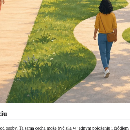
ciu
od osoby. Ta sama cecha może być siłą w jednym położeniu i źródłem 