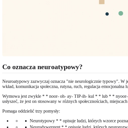
Co oznacza neuroatypowy?
Neuroatypowy zazwyczaj oznacza "nie neurologicznie typowy". W ję
wkład, komunikacja społeczna, rutyna, ruch, regulacja emocjonalna l
Wymowa jest zwykle * * noor- oh- ay- TIP-ih- kul * * lub * * nyoor-
usłyszeć, że jest on stosowany w różnych społecznościach, miejscach 
Pomaga oddzielić trzy pomysły:
Neurotypowy * * opisuje ludzi, których wzorce poznaw
Neurodywergent * * opisuje ludzi, których neurorozw