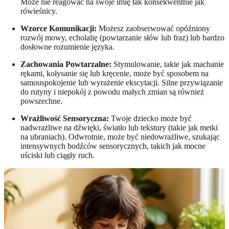
Może nie reagować na swoje imię tak konsekwentnie jak
rówieśnicy.
Wzorce Komunikacji:
Możesz zaobserwować opóźniony
rozwój mowy, echolalię (powtarzanie słów lub fraz) lub bardzo
dosłowne rozumienie języka.
Zachowania Powtarzalne:
Stymulowanie, takie jak machanie
rękami, kołysanie się lub kręcenie, może być sposobem na
samouspokojenie lub wyrażenie ekscytacji. Silne przywiązanie
do rutyny i niepokój z powodu małych zmian są również
powszechne.
Wrażliwość Sensoryczna:
Twoje dziecko może być
nadwrażliwe na dźwięki, światło lub tekstury (takie jak metki
na ubraniach). Odwrotnie, może być niedowrażliwe, szukając
intensywnych bodźców sensorycznych, takich jak mocne
uściski lub ciągły ruch.