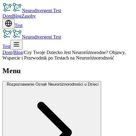
Neurodivergent Test
Dom
Blog
Zasoby
Test
Neurodivergent Test
Test
Dom
/
Blog
/
Czy Twoje Dziecko Jest Neuroróżnorodne? Objawy,
Wsparcie i Przewodnik po Testach na Neuroróżnorodność
Menu
Rozpoznawanie Oznak Neuroróżnorodności u Dzieci