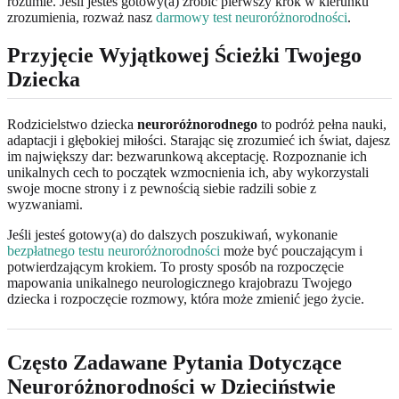
rozumie. Jeśli jesteś gotowy(a) zrobić pierwszy krok w kierunku
zrozumienia, rozważ nasz
darmowy test neuroróżnorodności
.
Przyjęcie Wyjątkowej Ścieżki Twojego
Dziecka
Rodzicielstwo dziecka
neuroróżnorodnego
to podróż pełna nauki,
adaptacji i głębokiej miłości. Starając się zrozumieć ich świat, dajesz
im największy dar: bezwarunkową akceptację. Rozpoznanie ich
unikalnych cech to początek wzmocnienia ich, aby wykorzystali
swoje mocne strony i z pewnością siebie radzili sobie z
wyzwaniami.
Jeśli jesteś gotowy(a) do dalszych poszukiwań, wykonanie
bezpłatnego testu neuroróżnorodności
może być pouczającym i
potwierdzającym krokiem. To prosty sposób na rozpoczęcie
mapowania unikalnego neurologicznego krajobrazu Twojego
dziecka i rozpoczęcie rozmowy, która może zmienić jego życie.
Często Zadawane Pytania Dotyczące
Neuroróżnorodności w Dzieciństwie