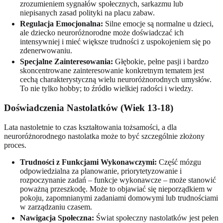
zrozumieniem sygnałów społecznych, sarkazmu lub
niepisanych zasad polityki na placu zabaw.
Regulacja Emocjonalna:
Silne emocje są normalne u dzieci,
ale dziecko neuroróżnorodne może doświadczać ich
intensywniej i mieć większe trudności z uspokojeniem się po
zdenerwowaniu.
Specjalne Zainteresowania:
Głębokie, pełne pasji i bardzo
skoncentrowane zainteresowanie konkretnym tematem jest
cechą charakterystyczną wielu neuroróżnorodnych umysłów.
To nie tylko hobby; to źródło wielkiej radości i wiedzy.
Doświadczenia Nastolatków (Wiek 13-18)
Lata nastoletnie to czas kształtowania tożsamości, a dla
neuroróżnorodnego nastolatka może to być szczególnie złożony
proces.
Trudności z Funkcjami Wykonawczymi:
Część mózgu
odpowiedzialna za planowanie, priorytetyzowanie i
rozpoczynanie zadań – funkcje wykonawcze – może stanowić
poważną przeszkodę. Może to objawiać się nieporządkiem w
pokoju, zapomnianymi zadaniami domowymi lub trudnościami
w zarządzaniu czasem.
Nawigacja Społeczna:
Świat społeczny nastolatków jest pełen