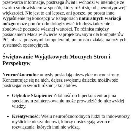
przetwarza informacje, postrzega świat i wchodzi w interakcje ze
swoim środowiskiem w sposób, który różni się od „neurotypowej”
większości. Nie jest to ani lepsze, ani gorsze, po prostu inne.
Wyjaśnienie tej koncepcji w kategoriach
naturalnych wariacji
mózgu
może pomóc odmitologizować ich doświadczenie i
zbudować poczucie własnej wartości. To różnica między
posiadaniem Maca w świecie zaprojektowanym dla komputerów
PC, oba są potężnymi komputerami, po prostu działają na różnych
systemach operacyjnych.
Świętowanie Wyjątkowych Mocnych Stron i
Perspektyw
Neuroróżnorodne
umysły posiadają niezwykłe mocne strony.
Koncentrując się na nich, dajesz swojemu dziecku możliwość
postrzegania swoich różnic jako atutów.
Głębokie Skupienie:
Zdolność do hiperkoncentracji na
specjalnym zainteresowaniu może prowadzić do niezwykłej
wiedzy.
Kreatywność:
Wielu neuroróżnorodnych ludzi to innowatorzy,
myśliciele nieszablonowi, którzy dostrzegają wzorce i
rozwiązania, których inni nie widzą.