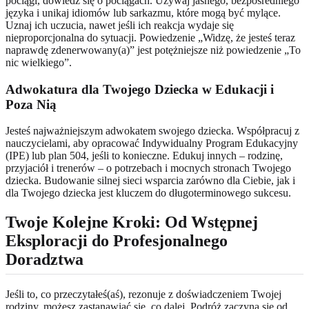
pociągi, dowiedz się o pociągach. Używaj jasnego, bezpośredniego
języka i unikaj idiomów lub sarkazmu, które mogą być mylące.
Uznaj ich uczucia, nawet jeśli ich reakcja wydaje się
nieproporcjonalna do sytuacji. Powiedzenie „Widzę, że jesteś teraz
naprawdę zdenerwowany(a)” jest potężniejsze niż powiedzenie „To
nic wielkiego”.
Adwokatura dla Twojego Dziecka w Edukacji i
Poza Nią
Jesteś najważniejszym adwokatem swojego dziecka. Współpracuj z
nauczycielami, aby opracować Indywidualny Program Edukacyjny
(IPE) lub plan 504, jeśli to konieczne. Edukuj innych – rodzinę,
przyjaciół i trenerów – o potrzebach i mocnych stronach Twojego
dziecka. Budowanie silnej sieci wsparcia zarówno dla Ciebie, jak i
dla Twojego dziecka jest kluczem do długoterminowego sukcesu.
Twoje Kolejne Kroki: Od Wstępnej
Eksploracji do Profesjonalnego
Doradztwa
Jeśli to, co przeczytałeś(aś), rezonuje z doświadczeniem Twojej
rodziny, możesz zastanawiać się, co dalej. Podróż zaczyna się od