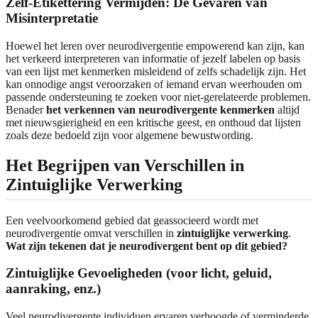
Zelf-Etikettering Vermijden: De Gevaren van
Misinterpretatie
Hoewel het leren over neurodivergentie empowerend kan zijn, kan
het verkeerd interpreteren van informatie of jezelf labelen op basis
van een lijst met kenmerken misleidend of zelfs schadelijk zijn. Het
kan onnodige angst veroorzaken of iemand ervan weerhouden om
passende ondersteuning te zoeken voor niet-gerelateerde problemen.
Benader
het verkennen van neurodivergente kenmerken
altijd
met nieuwsgierigheid en een kritische geest, en onthoud dat lijsten
zoals deze bedoeld zijn voor algemene bewustwording.
Het Begrijpen van Verschillen in
Zintuiglijke Verwerking
Een veelvoorkomend gebied dat geassocieerd wordt met
neurodivergentie omvat verschillen in
zintuiglijke verwerking
.
Wat zijn tekenen dat je neurodivergent bent op dit gebied?
Zintuiglijke Gevoeligheden (voor licht, geluid,
aanraking, enz.)
Veel neurodivergente individuen ervaren verhoogde of verminderde