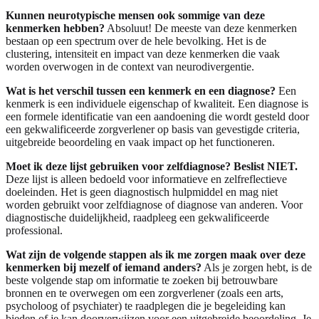
Kunnen neurotypische mensen ook sommige van deze
kenmerken hebben?
Absoluut! De meeste van deze kenmerken
bestaan op een spectrum over de hele bevolking. Het is de
clustering, intensiteit en impact van deze kenmerken die vaak
worden overwogen in de context van neurodivergentie.
Wat is het verschil tussen een kenmerk en een diagnose?
Een
kenmerk is een individuele eigenschap of kwaliteit. Een diagnose is
een formele identificatie van een aandoening die wordt gesteld door
een gekwalificeerde zorgverlener op basis van gevestigde criteria,
uitgebreide beoordeling en vaak impact op het functioneren.
Moet ik deze lijst gebruiken voor zelfdiagnose?
Beslist NIET.
Deze lijst is alleen bedoeld voor informatieve en zelfreflectieve
doeleinden. Het is geen diagnostisch hulpmiddel en mag niet
worden gebruikt voor zelfdiagnose of diagnose van anderen. Voor
diagnostische duidelijkheid, raadpleeg een gekwalificeerde
professional.
Wat zijn de volgende stappen als ik me zorgen maak over deze
kenmerken bij mezelf of iemand anders?
Als je zorgen hebt, is de
beste volgende stap om informatie te zoeken bij betrouwbare
bronnen en te overwegen om een zorgverlener (zoals een arts,
psycholoog of psychiater) te raadplegen die je begeleiding kan
bieden of je kan doorverwijzen voor een uitgebreide beoordeling. Je