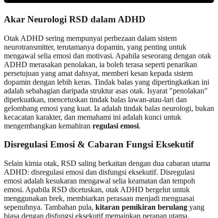
Akar Neurologi RSD dalam ADHD
Otak ADHD sering mempunyai perbezaan dalam sistem
neurotransmitter, terutamanya dopamin, yang penting untuk
mengawal selia emosi dan motivasi. Apabila seseorang dengan otak
ADHD merasakan penolakan, ia boleh terasa seperti penarikan
persetujuan yang amat dahsyat, memberi kesan kepada sistem
dopamin dengan lebih keras. Tindak balas yang dipertingkatkan ini
adalah sebahagian daripada struktur asas otak. Isyarat "penolakan"
diperkuatkan, mencetuskan tindak balas lawan-atau-lari dan
gelombang emosi yang kuat. Ia adalah tindak balas neurologi, bukan
kecacatan karakter, dan memahami ini adalah kunci untuk
mengembangkan kemahiran
regulasi emosi
.
Disregulasi Emosi & Cabaran Fungsi Eksekutif
Selain kimia otak, RSD saling berkaitan dengan dua cabaran utama
ADHD: disregulasi emosi dan disfungsi eksekutif. Disregulasi
emosi adalah kesukaran mengawal selia keamatan dan tempoh
emosi. Apabila RSD dicetuskan, otak ADHD bergelut untuk
menggunakan brek, membiarkan perasaan menjadi menguasai
sepenuhnya. Tambahan pula,
kitaran pemikiran berulang
yang
biasa dengan disfungsi eksekutif memainkan peranan utama.