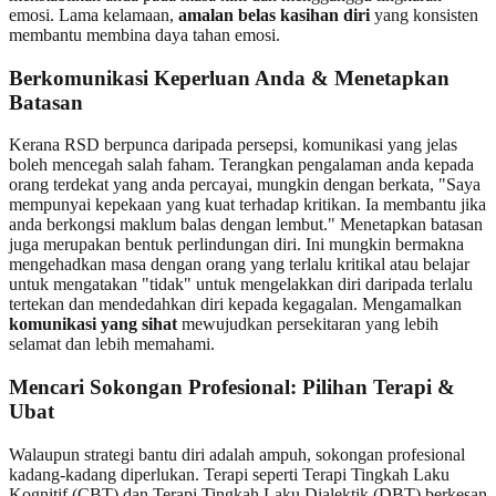
emosi. Lama kelamaan,
amalan belas kasihan diri
yang konsisten
membantu membina daya tahan emosi.
Berkomunikasi Keperluan Anda & Menetapkan
Batasan
Kerana RSD berpunca daripada persepsi, komunikasi yang jelas
boleh mencegah salah faham. Terangkan pengalaman anda kepada
orang terdekat yang anda percayai, mungkin dengan berkata, "Saya
mempunyai kepekaan yang kuat terhadap kritikan. Ia membantu jika
anda berkongsi maklum balas dengan lembut." Menetapkan batasan
juga merupakan bentuk perlindungan diri. Ini mungkin bermakna
mengehadkan masa dengan orang yang terlalu kritikal atau belajar
untuk mengatakan "tidak" untuk mengelakkan diri daripada terlalu
tertekan dan mendedahkan diri kepada kegagalan. Mengamalkan
komunikasi yang sihat
mewujudkan persekitaran yang lebih
selamat dan lebih memahami.
Mencari Sokongan Profesional: Pilihan Terapi &
Ubat
Walaupun strategi bantu diri adalah ampuh, sokongan profesional
kadang-kadang diperlukan. Terapi seperti Terapi Tingkah Laku
Kognitif (CBT) dan Terapi Tingkah Laku Dialektik (DBT) berkesan