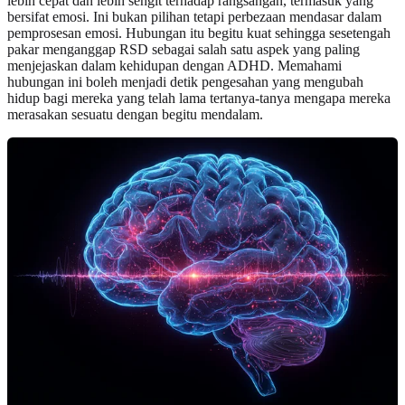
lebih cepat dan lebih sengit terhadap rangsangan, termasuk yang
bersifat emosi. Ini bukan pilihan tetapi perbezaan mendasar dalam
pemprosesan emosi. Hubungan itu begitu kuat sehingga sesetengah
pakar menganggap RSD sebagai salah satu aspek yang paling
menjejaskan dalam kehidupan dengan ADHD. Memahami
hubungan ini boleh menjadi detik pengesahan yang mengubah
hidup bagi mereka yang telah lama tertanya-tanya mengapa mereka
merasakan sesuatu dengan begitu mendalam.