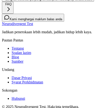
FAQ
Kami menghargai maklum balas anda
Neurodivergent Test
Jadikan penerokaan lebih mudah, jadikan hidup lebih kaya.
Pautan Pantas
Tentang
Soalan lazim
Blog
Sumber
Undang
Dasar Privasi
Syarat Perkhidmatan
Sokongan
Hubungi
© 2025 Neurodivergent Test. Hakcipta terpelihara.