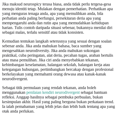
Jika maksud neurospicy terasa biasa, anda tidak perlu tergesa-gesa
menuju identiti tetap. Mulakan dengan pemerhatian. Perhatikan apa
yang menguras tenaga anda, apa yang memulihkan anda, bila
perhatian anda paling berfungsi, persekitaran deria apa yang
mempengaruhi anda dan rutin apa yang memudahkan kehidupan
harian. Tulis contoh daripada situasi sebenar, bukannya menilai diri
sebagai malas, terlalu sensitif atau tidak konsisten.
Kemudian tentukan langkah seterusnya yang sesuai dengan soalan
sebenar anda. Jika anda mahukan bahasa, baca sumber yang
mengesahkan neurodiversity. Jika anda mahukan sokongan
praktikal, cuba peringatan, alat deria, pecahan tugas, arahan bertulis
atau masa pemulihan. Jika ciri anda menyebabkan tekanan,
kebimbangan keselamatan, halangan sekolah, halangan kerja atau
ketegangan hubungan, pertimbangkan bercakap dengan profesional
berkelayakan yang memahami orang dewasa atau kanak-kanak
neurodivergent.
Sebagai titik permulaan yang rendah tekanan, anda boleh
menggunakan
penilaian kendiri neurodivergent
sebagai bantuan
refleksi. Anggap hasilnya sebagai pembuka perbualan, bukan
kesimpulan akhir. Hasil yang paling berguna bukan perkataan trend.
Ia ialah pemahaman yang lebih jelas dan lebih baik tentang apa yang
otak anda perlukan.