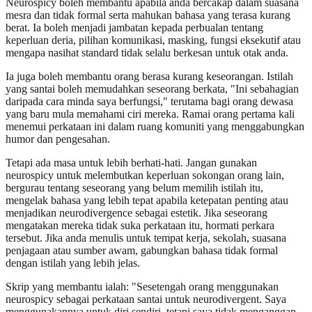
Neurospicy boleh membantu apabila anda bercakap dalam suasana
mesra dan tidak formal serta mahukan bahasa yang terasa kurang
berat. Ia boleh menjadi jambatan kepada perbualan tentang
keperluan deria, pilihan komunikasi, masking, fungsi eksekutif atau
mengapa nasihat standard tidak selalu berkesan untuk otak anda.
Ia juga boleh membantu orang berasa kurang keseorangan. Istilah
yang santai boleh memudahkan seseorang berkata, "Ini sebahagian
daripada cara minda saya berfungsi," terutama bagi orang dewasa
yang baru mula memahami ciri mereka. Ramai orang pertama kali
menemui perkataan ini dalam ruang komuniti yang menggabungkan
humor dan pengesahan.
Tetapi ada masa untuk lebih berhati-hati. Jangan gunakan
neurospicy untuk melembutkan keperluan sokongan orang lain,
bergurau tentang seseorang yang belum memilih istilah itu,
mengelak bahasa yang lebih tepat apabila ketepatan penting atau
menjadikan neurodivergence sebagai estetik. Jika seseorang
mengatakan mereka tidak suka perkataan itu, hormati perkara
tersebut. Jika anda menulis untuk tempat kerja, sekolah, suasana
penjagaan atau sumber awam, gabungkan bahasa tidak formal
dengan istilah yang lebih jelas.
Skrip yang membantu ialah: "Sesetengah orang menggunakan
neurospicy sebagai perkataan santai untuk neurodivergent. Saya
menggunakannya untuk diri sendiri, tetapi saya tidak menganggap