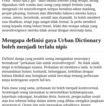
Frasa "neuro spicy girl" ialah bahasa internet yang serupa, sering
digunakan oleh wanita atau orang yang tampil feminin yang
mengenali ciri neurodivergent selepas bertahun-tahun masking,
people-pleasing, burnout atau diberitahu bahawa mereka hanya
cemas, intens, berselerak, sensitif atau dramatik. Ia boleh memberi
rasa disahkan, tetapi juga sangat tidak formal. Ia perlu memberi
ruang kepada orang bukan binari, lelaki dan sesiapa sahaja yang
neurodivergence mereka tidak sesuai dengan stereotaip lama.
Mengapa definisi gaya Urban Dictionary
boleh menjadi terlalu nipis
Definisi slanga yang pendek sering mengatakan neurospicy
bermaksud "perkataan lain untuk neurodivergent". Itu tidak salah,
tetapi ia kehilangan nuansa. Perkataan ini membawa nada. Ia boleh
menandakan humor, komuniti, kebanggaan, keletihan dengan
bahasa klinikal atau keinginan untuk bercakap tentang perbezaan
tanpa kedengaran seperti fail kes.
Pada masa yang sama, perkataan ini boleh menjadi kontroversial.
Sesetengah orang merasakan ia meremehkan ketidakupayaan,
keperluan sokongan, kesakitan deria, burnout, pengecualian sosial
atau kos sebenar hidup dalam sistem yang dibina mengikut jangkaan
neurotypical. Orang lain pula merasakan sebaliknya: humor