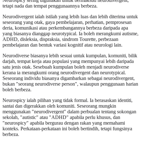
Neurospicy sering digunakan untuk bermaksud neurodivergent,
tetapi nada dan tempat penggunaannya berbeza.
Neurodivergent ialah istilah yang lebih luas dan lebih diterima untuk
seseorang yang otak, gaya pembelajaran, perhatian, pemprosesan
deria, komunikasi atau perkembangannya berbeza daripada apa
yang biasanya dianggap neurotypical. Ia boleh merangkumi autisme,
ADHD, disleksia, dispraksia, sindrom Tourette, perbezaan
pembelajaran dan bentuk variasi kognitif atau neurologi lain.
Neurodiverse biasanya lebih sesuai untuk kumpulan, komuniti, bilik
darjah, tempat kerja atau populasi yang mempunyai lebih daripada
satu jenis otak. Sesebuah kumpulan boleh menjadi neurodiverse
kerana ia merangkumi orang neurodivergent dan neurotypical.
Seseorang individu biasanya digambarkan sebagai neurodivergent,
bukan "seorang neurodiverse person", walaupun penggunaan harian
boleh berbeza.
Neurospicy ialah pilihan yang tidak formal. Ia berasaskan identiti,
santai dan digerakkan oleh komuniti. Seseorang mungkin
menggunakan "neurodivergent" dalam perbualan tentang sokongan
sekolah, "autistic" atau "ADHD" apabila perlu khusus, dan
"neurospicy" apabila bergurau dengan rakan yang memahami
konteks. Perkataan-perkataan ini boleh bertindih, tetapi fungsinya
berbeza.