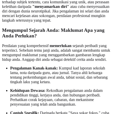
terhadap subjek tertentu, cara komunikasi yang unik, atau perasaan
keletihan daripada
"menyamarkan diri"
atau cuba menyesuaikan
diri dengan dunia neurotipikal. Jika pengalaman ini selari dan anda
mencari kejelasan atau sokongan, penilaian profesional mungkin
langkah seterusnya yang tepat.
Mengumpul Sejarah Anda: Maklumat Apa yang
Anda Perlukan?
Penilaian yang komprehensif
memerlukan
sejarah peribadi yang
terperinci. Sebelum temu janji anda, adalah sangat membantu untuk
mengumpul maklumat yang menggambarkan gambaran lengkap
hidup anda. Anggap diri anda sebagai detektif cerita anda sendiri.
Pengalaman Kanak-kanak:
Kumpul kad laporan sekolah
lama, nota daripada guru, atau jurnal. Tanya ahli keluarga
tentang perkembangan awal anda, tabiat sosial, dan sebarang
tingkah laku yang ketara.
Kehidupan Dewasa:
Rekodkan pengalaman anda dalam
pendidikan tinggi, kerjaya anda, dan hubungan peribadi.
Perhatikan corak kejayaan, cabaran, dan mekanisme
penyesuaian yang telah anda bangunkan.
Contoh Spesifik:
Daripada berkata "Saya sukar fokus," cuba