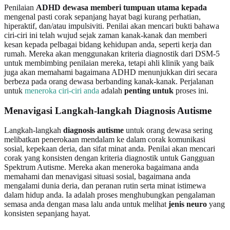
Penilaian
ADHD dewasa
memberi tumpuan utama kepada
mengenal pasti corak sepanjang hayat bagi kurang perhatian,
hiperaktif, dan/atau impulsiviti. Penilai akan mencari bukti bahawa
ciri-ciri ini telah wujud sejak zaman kanak-kanak dan memberi
kesan kepada pelbagai bidang kehidupan anda, seperti kerja dan
rumah. Mereka akan menggunakan kriteria diagnostik dari DSM-5
untuk membimbing penilaian mereka, tetapi ahli klinik yang baik
juga akan memahami bagaimana ADHD menunjukkan diri secara
berbeza pada orang dewasa berbanding kanak-kanak. Perjalanan
untuk
meneroka ciri-ciri anda
adalah
penting untuk
proses ini.
Menavigasi Langkah-langkah Diagnosis Autisme
Langkah-langkah
diagnosis autisme
untuk orang dewasa sering
melibatkan penerokaan mendalam ke dalam corak komunikasi
sosial, kepekaan deria, dan sifat minat anda. Penilai akan mencari
corak yang konsisten dengan kriteria diagnostik untuk Gangguan
Spektrum Autisme. Mereka akan meneroka bagaimana anda
memahami dan menavigasi situasi sosial, bagaimana anda
mengalami dunia deria, dan peranan rutin serta minat istimewa
dalam hidup anda. Ia adalah proses menghubungkan pengalaman
semasa anda dengan masa lalu anda untuk melihat
jenis neuro
yang
konsisten sepanjang hayat.