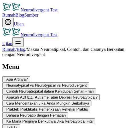
Neurodivergent Test
Rumah
Blog
Sumber
Ujian
Neurodivergent Test
Ujian
Rumah
/
Blog
/
Makna Neuroatipikal, Contoh, dan Caranya Berkaitan
dengan Neurodivergent
Menu
Apa Artinya?
Neuroatypical vs Neurotypical vs Neurodivergent
Contoh Neuroatropikal dalam Kehidupan Sehari - hari
Apakah ADHDZ, Autisme, atau Depresi Neuroatypical?
Cara Menceritakan Jika Anda Mungkin Berbahaya
Praktek Praktikalis Pemeriksaan Refleksi Praktis
Bahasa Neuroatip dengan Perhatian
Ke Mana Perginya Berikutnya Jika Neroatypical Fits
ZZP1Z