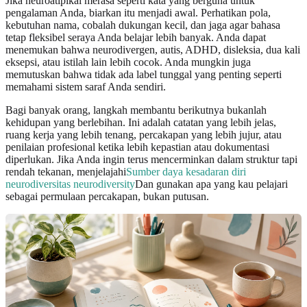
Jika neuroatipikal merasa seperti kata yang berguna untuk
pengalaman Anda, biarkan itu menjadi awal. Perhatikan pola,
kebutuhan nama, cobalah dukungan kecil, dan jaga agar bahasa
tetap fleksibel seraya Anda belajar lebih banyak. Anda dapat
menemukan bahwa neurodivergen, autis, ADHD, disleksia, dua kali
eksepsi, atau istilah lain lebih cocok. Anda mungkin juga
memutuskan bahwa tidak ada label tunggal yang penting seperti
memahami sistem saraf Anda sendiri.
Bagi banyak orang, langkah membantu berikutnya bukanlah
kehidupan yang berlebihan. Ini adalah catatan yang lebih jelas,
ruang kerja yang lebih tenang, percakapan yang lebih jujur, atau
penilaian profesional ketika lebih kepastian atau dokumentasi
diperlukan. Jika Anda ingin terus mencerminkan dalam struktur tapi
rendah tekanan, menjelajahi
Sumber daya kesadaran diri
neurodiversitas neurodiversity
Dan gunakan apa yang kau pelajari
sebagai permulaan percakapan, bukan putusan.