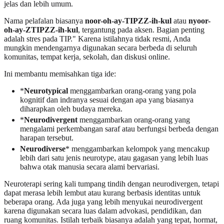
jelas dan lebih umum.
Nama pelafalan biasanya
noor-oh-ay-TIPZZ-ih-kul
atau
nyoor-
oh-ay-ZTIPZZ-ih-kul
, tergantung pada aksen. Bagian penting
adalah stres pada TIP." Karena istilahnya tidak resmi, Anda
mungkin mendengarnya digunakan secara berbeda di seluruh
komunitas, tempat kerja, sekolah, dan diskusi online.
Ini membantu memisahkan tiga ide:
*
Neurotypical
menggambarkan orang-orang yang pola
kognitif dan indranya sesuai dengan apa yang biasanya
diharapkan oleh budaya mereka.
*
Neurodivergent
menggambarkan orang-orang yang
mengalami perkembangan saraf atau berfungsi berbeda dengan
harapan tersebut.
Neurodiverse
* menggambarkan kelompok yang mencakup
lebih dari satu jenis neurotype, atau gagasan yang lebih luas
bahwa otak manusia secara alami bervariasi.
Neuroterapi sering kali tumpang tindih dengan neurodivergen, tetapi
dapat merasa lebih lembut atau kurang berbasis identitas untuk
beberapa orang. Ada juga yang lebih menyukai neurodivergent
karena digunakan secara luas dalam advokasi, pendidikan, dan
ruang komunitas. Istilah terbaik biasanya adalah yang tepat, hormat,