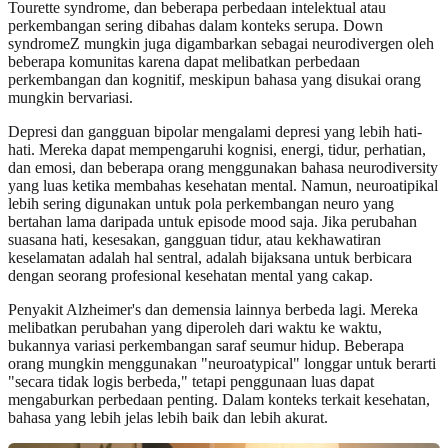
Tourette syndrome, dan beberapa perbedaan intelektual atau
perkembangan sering dibahas dalam konteks serupa. Down
syndromeZ mungkin juga digambarkan sebagai neurodivergen oleh
beberapa komunitas karena dapat melibatkan perbedaan
perkembangan dan kognitif, meskipun bahasa yang disukai orang
mungkin bervariasi.
Depresi dan gangguan bipolar mengalami depresi yang lebih hati-
hati. Mereka dapat mempengaruhi kognisi, energi, tidur, perhatian,
dan emosi, dan beberapa orang menggunakan bahasa neurodiversity
yang luas ketika membahas kesehatan mental. Namun, neuroatipikal
lebih sering digunakan untuk pola perkembangan neuro yang
bertahan lama daripada untuk episode mood saja. Jika perubahan
suasana hati, kesesakan, gangguan tidur, atau kekhawatiran
keselamatan adalah hal sentral, adalah bijaksana untuk berbicara
dengan seorang profesional kesehatan mental yang cakap.
Penyakit Alzheimer's dan demensia lainnya berbeda lagi. Mereka
melibatkan perubahan yang diperoleh dari waktu ke waktu,
bukannya variasi perkembangan saraf seumur hidup. Beberapa
orang mungkin menggunakan "neuroatypical" longgar untuk berarti
"secara tidak logis berbeda," tetapi penggunaan luas dapat
mengaburkan perbedaan penting. Dalam konteks terkait kesehatan,
bahasa yang lebih jelas lebih baik dan lebih akurat.