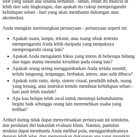
sifat yang sudah ada selama bertahun - tahun, entah itu muncul di
lebih dari satu lingkungan, dan apakah itu cukup mempengaruhi
kehidupan sehari - hari yang akan membantu dukungan atau
akomodasi.
Anda mungkin merenungkan pertanyaan - pertanyaan seperti ini:
Apakah suara, lampu, tekstur, atau ruang sibuk tertentu
mempengaruhi Anda lebih daripada yang tampaknya
mempengaruhi orang lain?
Apakah Anda mengalami fokus yang intens di beberapa bidang
dan tugas utama memulai kesulitan pada orang lain?
Apakah orang sering menggambarkan Anda terlalu sensitif,
terlalu langsung, terganggu, berbakat, intens, atau sulit dibaca?
Apakah rutin rutin, skrip, sistem visual, pendidih tubuh, ruang
yang tenang, atau instruksi tertulis membuat kehidupan sehari -
hari jauh lebih mudah?
Apa kau belajar lebih awal untuk menutupi kebutuhanmu
begitu baik sehingga orang lain meremehkan usaha yang
terlibat?
Artikel daring tidak dapat menyelesaikan pertanyaan ini untukmu,
dan penilaian diri bukanlah evaluasi klinis. Namun, pantulan
struktur dapat membantu Anda melihat pola, menggambarkannya
dengan lebih jelas, dan memutuskan dukungan apa yang mungkin