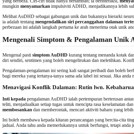
yang berbeza. Ciri-ciri tidak hanya bertambah; ia berinteraksi,
menya
mungkin
menyamarkan
impulsiviti ADHD, menjadikannya lebih suk
Melihat AuDHD sebagai gabungan unik dan bukannya hierarki neurod
ia adalah tentang
mengendalikan siri percanggahan dalaman terte
perbezaan ini adalah langkah pertama ke arah menerima otak unik an
Mengenali Simptom & Pengalaman Unik
Mengenal pasti
simptom AuDHD
kurang tentang menanda kotak dan
diri sendiri, sentimen yang boleh mengelirukan dan meletihkan. Konf
Pengalaman-pengalaman ini sering kali sangat peribadi dan boleh b
bagi mereka yang tertanya-tanya sama ada label ini sesuai. Jika anda
Menavigasi Konflik Dalaman: Rutin lwn. Kebaharu
Inti kepada
pengalaman AuDHD ialah pertempuran berterusan antara 
teliti, menjadualkan setiap tugas untuk mencipta rasa keselamatan 
membosankan
dan memberontak, mencari aktiviti baharu yang lebih
Ini boleh membawa kepada kitaran perancangan yang bercita-cita ting
jadual. Anda tahu anda memerlukannya untuk berfungsi, tetapi anda ju