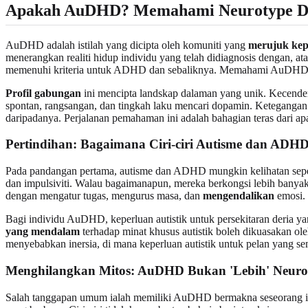
Apakah AuDHD? Memahami Neurotype D
AuDHD adalah istilah yang dicipta oleh komuniti yang
merujuk ke
menerangkan realiti hidup individu yang telah didiagnosis dengan, at
memenuhi kriteria untuk ADHD dan sebaliknya. Memahami AuDHD b
Profil gabungan
ini mencipta landskap dalaman yang unik. Kecender
spontan, rangsangan, dan tingkah laku mencari dopamin. Ketegang
daripadanya. Perjalanan pemahaman ini adalah bahagian teras dari ap
Pertindihan: Bagaimana Ciri-ciri Autisme dan ADHD
Pada pandangan pertama, autisme dan ADHD mungkin kelihatan seper
dan impulsiviti. Walau bagaimanapun, mereka berkongsi lebih banya
dengan mengatur tugas, mengurus masa, dan
mengendalikan
emosi. 
Bagi individu AuDHD, keperluan autistik untuk persekitaran deri
yang mendalam
terhadap minat khusus autistik boleh dikuasakan ol
menyebabkan inersia, di mana keperluan autistik untuk pelan yan
Menghilangkan Mitos: AuDHD Bukan 'Lebih' Neuro
Salah tanggapan umum ialah memiliki AuDHD bermakna seseorang itu