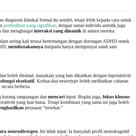
an diagnosis klinikal formal itu sendiri, tetapi lebih kepada cara untuk
an
pertindihan yang signifikan
, dengan ramai individu autistik juga
n dan menghargai
interaksi yang dinamik
di antara mereka.
dalam sering kali terasa bertentangan dengan dorongan ADHD untuk
DHD,
membezakannya
daripada hanya mempunyai salah satu
an boleh diramal, manakala yang lain dikaitkan dengan hiperaktiviti
isfungsi eksekutif
. Kedua-dua neurotype boleh melibatkan cabaran
 secara berbeza.
g kurang rangsangan dan
mencari
input. Begitu juga,
fokus khusus
tiviti yang luar biasa. Tetapi kombinasi yang sama ini juga boleh
nghasilkan
perasaan "tersekat."
tara neurodivergen
. Ini tidak tepat. Ia hanyalah profil neurokognitif