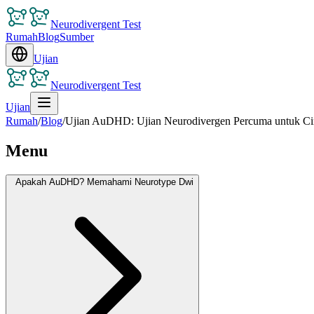
Neurodivergent Test
Rumah
Blog
Sumber
Ujian
Neurodivergent Test
Ujian
Rumah
/
Blog
/
Ujian AuDHD: Ujian Neurodivergen Percuma untuk Ci
Menu
Apakah AuDHD? Memahami Neurotype Dwi