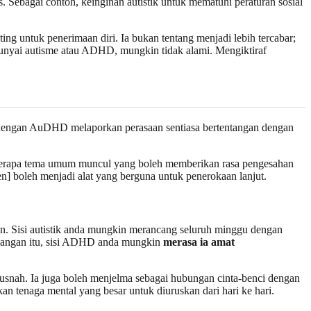
 Sebagai contoh, keinginan autistik untuk mematuhi peraturan sosial
ing untuk penerimaan diri. Ia bukan tentang menjadi lebih tercabar;
unyai autisme atau ADHD, mungkin tidak alami. Mengiktiraf
 dengan AuDHD melaporkan perasaan sentiasa bertentangan dengan
beberapa tema umum muncul yang boleh memberikan rasa pengesahan
gen] boleh menjadi alat yang berguna untuk penerokaan lanjut.
. Sisi autistik anda mungkin merancang seluruh minggu dengan
ancangan itu, sisi ADHD anda mungkin
merasa ia amat
 musnah. Ia juga boleh menjelma sebagai hubungan cinta-benci dengan
an tenaga mental yang besar untuk diuruskan dari hari ke hari.