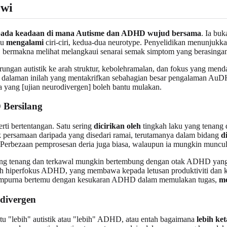
wi
pada keadaan di mana Autisme dan ADHD wujud bersama
. Ia buk
au
mengalami
ciri-ciri, kedua-dua neurotype. Penyelidikan menunjukk
ermakna melihat melangkaui senarai semak simptom yang berasinga
ungan autistik ke arah struktur, kebolehramalan, dan fokus yang men
an dalaman inilah yang mentakrifkan sebahagian besar pengalaman Au
a yang [ujian neurodivergen] boleh bantu mulakan.
 Bersilang
ti bertentangan. Satu sering
dicirikan oleh
tingkah laku yang tenang d
k persamaan daripada yang disedari ramai, terutamanya dalam bidang
d
Perbezaan pemprosesan deria juga biasa, walaupun ia mungkin muncul
a yang tenang dan terkawal mungkin bertembung dengan otak ADHD yan
eh hiperfokus ADHD, yang membawa kepada letusan produktiviti dan krea
g sempurna bertemu dengan kesukaran ADHD dalam memulakan tugas,
me
divergen
 "lebih" autistik atau "lebih" ADHD, atau entah bagaimana
lebih ke