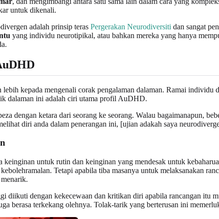
mar
, dan mengimbangi antara satu sama lain dalam cara yang kompleks.
ar untuk dikenali.
ivergen adalah prinsip teras
Pergerakan Neurodiversiti
dan sangat pent
ntu
yang individu neurotipikal, atau bahkan mereka yang hanya memp
da.
 AuDHD
 lebih kepada mengenali corak pengalaman dalaman. Ramai individu
lik dalaman ini adalah ciri utama profil AuDHD.
erbeza dengan ketara dari seorang ke seorang. Walau bagaimanapun, 
 melihat diri anda dalam penerangan ini, [ujian adakah saya neurodiver
an
keinginan untuk rutin dan keinginan yang mendesak untuk kebaharuan
dan kebolehramalan. Tetapi apabila tiba masanya untuk melaksanakan r
 menarik.
gi diikuti dengan kekecewaan dan kritikan diri apabila rancangan itu
ga berasa terkekang olehnya. Tolak-tarik yang berterusan ini memerluk