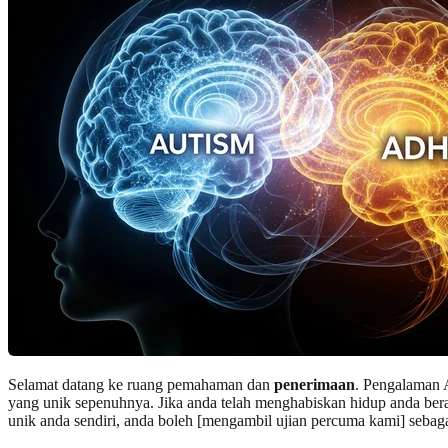
Selamat datang ke ruang pemahaman dan
penerimaan
. Pengalaman A
yang unik sepenuhnya. Jika anda telah menghabiskan hidup anda ber
unik anda sendiri, anda boleh [mengambil ujian percuma kami] sebaga