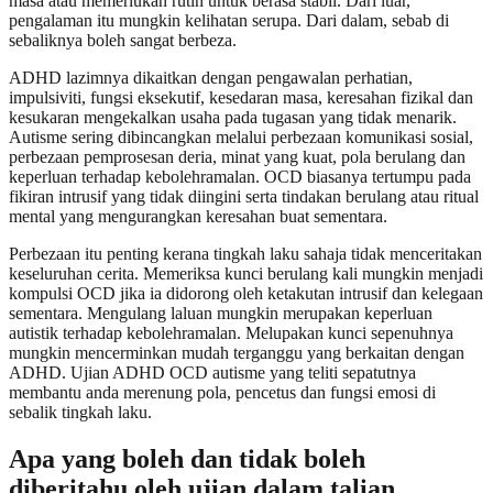
masa atau memerlukan rutin untuk berasa stabil. Dari luar,
pengalaman itu mungkin kelihatan serupa. Dari dalam, sebab di
sebaliknya boleh sangat berbeza.
ADHD lazimnya dikaitkan dengan pengawalan perhatian,
impulsiviti, fungsi eksekutif, kesedaran masa, keresahan fizikal dan
kesukaran mengekalkan usaha pada tugasan yang tidak menarik.
Autisme sering dibincangkan melalui perbezaan komunikasi sosial,
perbezaan pemprosesan deria, minat yang kuat, pola berulang dan
keperluan terhadap kebolehramalan. OCD biasanya tertumpu pada
fikiran intrusif yang tidak diingini serta tindakan berulang atau ritual
mental yang mengurangkan keresahan buat sementara.
Perbezaan itu penting kerana tingkah laku sahaja tidak menceritakan
keseluruhan cerita. Memeriksa kunci berulang kali mungkin menjadi
kompulsi OCD jika ia didorong oleh ketakutan intrusif dan kelegaan
sementara. Mengulang laluan mungkin merupakan keperluan
autistik terhadap kebolehramalan. Melupakan kunci sepenuhnya
mungkin mencerminkan mudah terganggu yang berkaitan dengan
ADHD. Ujian ADHD OCD autisme yang teliti sepatutnya
membantu anda merenung pola, pencetus dan fungsi emosi di
sebalik tingkah laku.
Apa yang boleh dan tidak boleh
diberitahu oleh ujian dalam talian