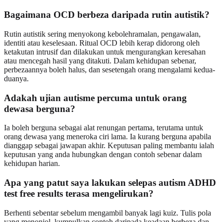
Bagaimana OCD berbeza daripada rutin autistik?
Rutin autistik sering menyokong kebolehramalan, pengawalan,
identiti atau keselesaan. Ritual OCD lebih kerap didorong oleh
ketakutan intrusif dan dilakukan untuk mengurangkan keresahan
atau mencegah hasil yang ditakuti. Dalam kehidupan sebenar,
perbezaannya boleh halus, dan sesetengah orang mengalami kedua-
duanya.
Adakah ujian autisme percuma untuk orang
dewasa berguna?
Ia boleh berguna sebagai alat renungan pertama, terutama untuk
orang dewasa yang meneroka ciri lama. Ia kurang berguna apabila
dianggap sebagai jawapan akhir. Keputusan paling membantu ialah
keputusan yang anda hubungkan dengan contoh sebenar dalam
kehidupan harian.
Apa yang patut saya lakukan selepas autism ADHD
test free results terasa mengelirukan?
Berhenti sebentar sebelum mengambil banyak lagi kuiz. Tulis pola
yang menonjol, kumpulkan contoh daripada keadaan berbeza dan