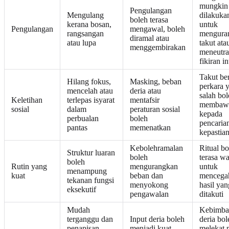
mungkin
Pengulangan
Mengulang
dilakuka
boleh terasa
kerana bosan,
untuk
Pengulangan
mengawal, boleh
rangsangan
mengura
diramal atau
atau lupa
takut ata
menggembirakan
meneutra
fikiran in
Takut be
Hilang fokus,
Masking, beban
perkara 
mencelah atau
deria atau
salah bo
Keletihan
terlepas isyarat
mentafsir
membaw
sosial
dalam
peraturan sosial
kepada
perbualan
boleh
pencaria
pantas
memenatkan
kepastia
Kebolehramalan
Ritual bo
Struktur luaran
boleh
terasa wa
boleh
Rutin yang
mengurangkan
untuk
menampung
kuat
beban dan
mencega
tekanan fungsi
menyokong
hasil yan
eksekutif
pengawalan
ditakuti
Mudah
Kebimba
terganggu dan
Input deria boleh
deria bol
penapisan
menjadi kuat,
melekat 