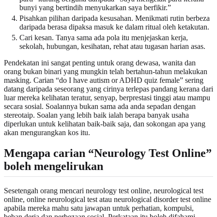
bunyi yang bertindih menyukarkan saya berfikir.”
Pisahkan pilihan daripada kesusahan. Menikmati rutin berbeza
daripada berasa dipaksa masuk ke dalam ritual oleh ketakutan.
Cari kesan. Tanya sama ada pola itu menjejaskan kerja,
sekolah, hubungan, kesihatan, rehat atau tugasan harian asas.
Pendekatan ini sangat penting untuk orang dewasa, wanita dan
orang bukan binari yang mungkin telah bertahun-tahun melakukan
masking. Carian “do I have autism or ADHD quiz female” sering
datang daripada seseorang yang cirinya terlepas pandang kerana dari
luar mereka kelihatan teratur, senyap, berprestasi tinggi atau mampu
secara sosial. Soalannya bukan sama ada anda sepadan dengan
stereotaip. Soalan yang lebih baik ialah berapa banyak usaha
diperlukan untuk kelihatan baik-baik saja, dan sokongan apa yang
akan mengurangkan kos itu.
Mengapa carian “Neurology Test Online”
boleh mengelirukan
Sesetengah orang mencari neurology test online, neurological test
online, online neurological test atau neurological disorder test online
apabila mereka mahu satu jawapan untuk perhatian, kompulsi,
beban deria dan perbezaan sosial. Perkataan itu boleh difahami,