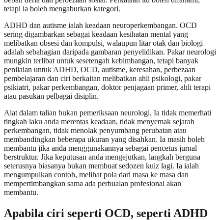
tetapi ia boleh mengaburkan kategori.
ADHD dan autisme ialah keadaan neuroperkembangan. OCD
sering digambarkan sebagai keadaan kesihatan mental yang
melibatkan obsesi dan kompulsi, walaupun litar otak dan biologi
adalah sebahagian daripada gambaran penyelidikan. Pakar neurologi
mungkin terlibat untuk sesetengah kebimbangan, tetapi banyak
penilaian untuk ADHD, OCD, autisme, keresahan, perbezaan
pembelajaran dan ciri berkaitan melibatkan ahli psikologi, pakar
psikiatri, pakar perkembangan, doktor penjagaan primer, ahli terapi
atau pasukan pelbagai disiplin.
Alat dalam talian bukan pemeriksaan neurologi. Ia tidak memerhati
tingkah laku anda merentas keadaan, tidak menyemak sejarah
perkembangan, tidak menolak penyumbang perubatan atau
membandingkan beberapa ukuran yang disahkan. Ia masih boleh
membantu jika anda menggunakannya sebagai pencetus jurnal
berstruktur. Jika keputusan anda mengejutkan, langkah berguna
seterusnya biasanya bukan membuat sedozen kuiz lagi. Ia ialah
mengumpulkan contoh, melihat pola dari masa ke masa dan
mempertimbangkan sama ada perbualan profesional akan
membantu.
Apabila ciri seperti OCD, seperti ADHD