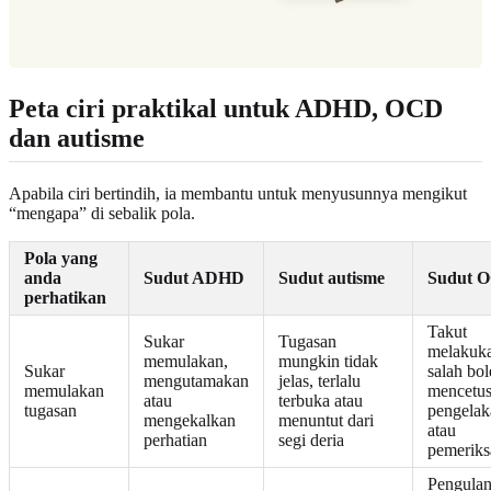
Peta ciri praktikal untuk ADHD, OCD
dan autisme
Apabila ciri bertindih, ia membantu untuk menyusunnya mengikut
“mengapa” di sebalik pola.
Pola yang
anda
Sudut ADHD
Sudut autisme
Sudut 
perhatikan
Takut
Sukar
Tugasan
melakuk
memulakan,
mungkin tidak
Sukar
salah bo
mengutamakan
jelas, terlalu
memulakan
mencetu
atau
terbuka atau
tugasan
pengelak
mengekalkan
menuntut dari
atau
perhatian
segi deria
pemeriks
Pengula