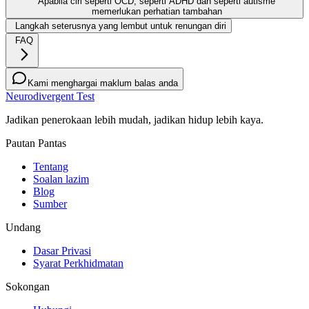
Apabila ciri seperti OCD, seperti ADHD dan seperti autisme
memerlukan perhatian tambahan
Langkah seterusnya yang lembut untuk renungan diri
FAQ
Kami menghargai maklum balas anda
Neurodivergent Test
Jadikan penerokaan lebih mudah, jadikan hidup lebih kaya.
Pautan Pantas
Tentang
Soalan lazim
Blog
Sumber
Undang
Dasar Privasi
Syarat Perkhidmatan
Sokongan