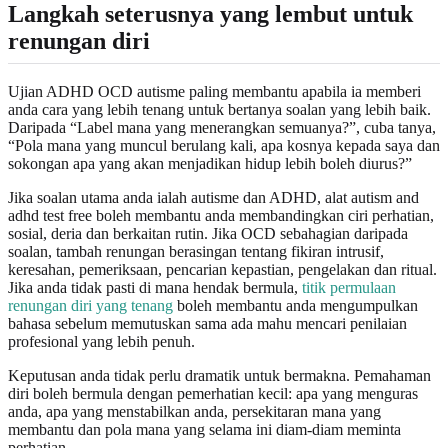
Langkah seterusnya yang lembut untuk
renungan diri
Ujian ADHD OCD autisme paling membantu apabila ia memberi
anda cara yang lebih tenang untuk bertanya soalan yang lebih baik.
Daripada “Label mana yang menerangkan semuanya?”, cuba tanya,
“Pola mana yang muncul berulang kali, apa kosnya kepada saya dan
sokongan apa yang akan menjadikan hidup lebih boleh diurus?”
Jika soalan utama anda ialah autisme dan ADHD, alat autism and
adhd test free boleh membantu anda membandingkan ciri perhatian,
sosial, deria dan berkaitan rutin. Jika OCD sebahagian daripada
soalan, tambah renungan berasingan tentang fikiran intrusif,
keresahan, pemeriksaan, pencarian kepastian, pengelakan dan ritual.
Jika anda tidak pasti di mana hendak bermula,
titik permulaan
renungan diri yang tenang
boleh membantu anda mengumpulkan
bahasa sebelum memutuskan sama ada mahu mencari penilaian
profesional yang lebih penuh.
Keputusan anda tidak perlu dramatik untuk bermakna. Pemahaman
diri boleh bermula dengan pemerhatian kecil: apa yang menguras
anda, apa yang menstabilkan anda, persekitaran mana yang
membantu dan pola mana yang selama ini diam-diam meminta
perhatian.