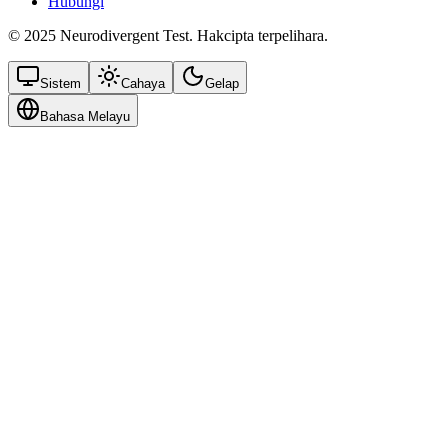
Hubungi
© 2025 Neurodivergent Test. Hakcipta terpelihara.
Sistem
Cahaya
Gelap
Bahasa Melayu