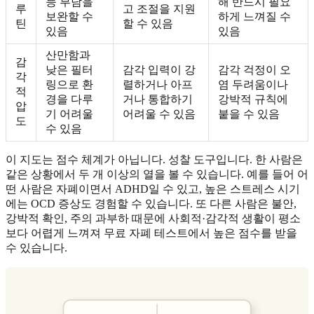
능 부담을
해 반드시 필요
루
고 조절을 지원
보완할 수
하게 느껴질 수
틴
할 수 있음
있음
있음
산만함과
감
낮은 필터
감각 입력이 강
감각 걱정이 오
각
링으로 환
렬하거나 아프
염 두려움이나
적
경을 다루
거나 통합하기
강박적 규칙에
압
기 어려울
어려울 수 있음
붙을 수 있음
도
수 있음
이 지도는 점수 체계가 아닙니다. 성찰 도구입니다. 한 사람은
같은 상황에서 두 개 이상의 열을 볼 수 있습니다. 예를 들어 어
떤 사람은 자폐이면서 ADHD일 수 있고, 높은 스트레스 시기
에는 OCD 증상도 경험할 수 있습니다. 또 다른 사람은 불안,
강박적 확인, 주의 과부하 때문에 사회적·감각적 생활이 평소
보다 어렵게 느껴져 무료 자폐 테스트에서 높은 점수를 받을
수 있습니다.