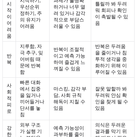
시작하기,
과제가 불명확
시
틀릴까 봐 두려
우선순위
하거나 너무 열
작
워 회피나 확인
정하기, 주
려 있거나 감각
이
이 촉발될 수 있
의 유지가
적으로 부담스
어
음
어려움
러울 수 있음
려
움
지루함, 자
반복은 두려움
반복이 조절적
극 추구, 잊
을 줄이거나 침
반
이고 예측 가능
어버림 때
투적 생각을 중
복
하며 즐겁게 느
문에 반복
화하기 위해 이
껴질 수 있음
함
루어질 수 있음
빠른 대화
사
에서 집중
마스킹, 감각 부
잘못 말할까 봐
회
을 잃거나
담, 사회 규칙
두려워 안심 확
적
끼어들거나
해독이 지칠 수
인을 찾게 될 수
피
단서를 놓
있음
있음
로
침
외부 구조
의식은 두려운
강
예측 가능성이
가 실행 기
결과를 막기 위
한
과부하를 줄이