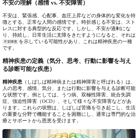
不安の理解（感情 vs. 不安障害）
不安は、緊張感、心配事、血圧上昇などの身体的な変化を特
徴とする、正常な人間の感情です。時折感じる不安は、スト
レスに対する典型的な反応です。しかし、不安が過剰にな
り、持続し、日常生活に支障をきたすようになると、それは
を示している可能性があり、これは精神疾患の一種
不安障害
です。
精神疾患の定義（気分、思考、行動に影響を与え
る診断可能な疾患）
精神疾患
（しばしば精神病または精神障害と呼ばれる）は、
人の思考、感情、気分、または行動に影響を与える診断可能
な状態です。例としては、うつ病、双極性障害、統合失調
症、強迫性障害（OCD）、そして様々な不安障害などがあ
ります。これらの状態は、しばしば苦痛を引き起こし、生活
の重要な分野で機能することを困難にし、通常は専門的な治
療とサポートから恩恵を受けます。