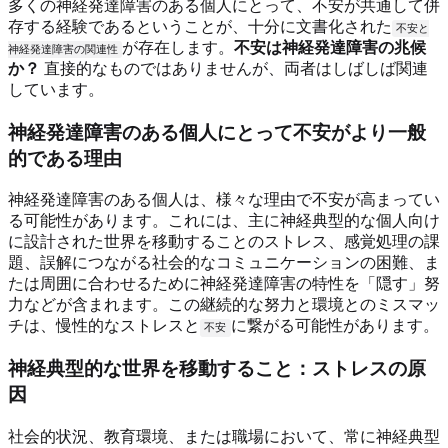
多くの神経発達障害のある個人にとって、不安が共通して併
存する経験であるということが、十分に文書化された
不安と
が存在します。
不安は神経発達障害の兆候
神経発達障害の関連性
か？
直接的なものではありませんが、両者はしばしば関連
しています。
神経発達障害のある個人にとって不安がより一般
的である理由
神経発達障害のある個人は、様々な理由で不安が高まってい
る可能性があります。これには、主に神経典型的な個人向け
に設計された世界を移動することのストレス、感覚処理の課
題、誤解につながる社会的なコミュニケーションの困難、ま
たは周囲に合わせるために神経発達障害の特性を「隠す」努
力などが含まれます。この継続的な努力と環境とのミスマッ
チは、慢性的なストレスと
に繋がる可能性があります。
不安
神経典型的な世界を移動すること：ストレスの原
因
社会的状況、教育環境、または職場において、常に神経典型