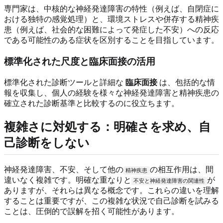
専門家は、中核的な神経発達障害の特性（例えば、自閉症に
おける独特の感覚処理）と、環境ストレスや併存する精神疾
患（例えば、社会的な困難によって発症した不安）への反応
である可能性のある症状を区別することを目指しています。
標準化された尺度と臨床面接の活用
標準化された診断ツールと詳細な
臨床面接
は、包括的な情
報を収集し、個人の経験を様々な神経発達障害と精神疾患の
確立された診断基準と比較するのに役立ちます。
複雑さに対処する：明確さを求め、自
己診断をしない
神経発達障害、不安、そして他の
の相互作用は、間
精神疾患
違いなく複雑です。明確な重なりと
が
不安と神経発達障害の関連性
ありますが、それらは異なる概念です。これらの違いを理解
することは重要ですが、この複雑な状況で自己診断を試みる
ことは、圧倒的で誤解を招く可能性があります。