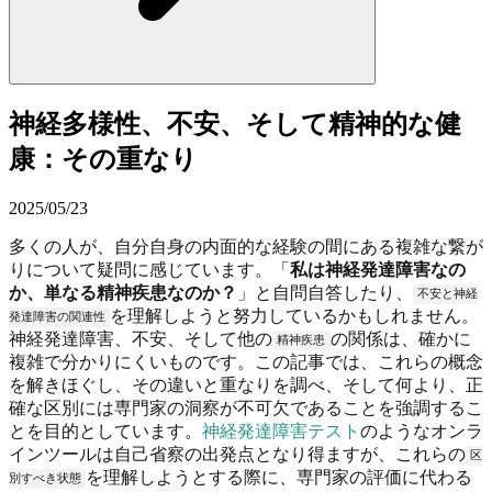
神経多様性、不安、そして精神的な健
康：その重なり
2025/05/23
多くの人が、自分自身の内面的な経験の間にある複雑な繋が
りについて疑問に感じています。「
私は神経発達障害なの
か、単なる精神疾患なのか？
」と自問自答したり、
不安と神経
を理解しようと努力しているかもしれません。
発達障害の関連性
神経発達障害、不安、そして他の
の関係は、確かに
精神疾患
複雑で分かりにくいものです。この記事では、これらの概念
を解きほぐし、その違いと重なりを調べ、そして何より、正
確な区別には専門家の洞察が不可欠であることを強調するこ
とを目的としています。
神経発達障害テスト
のようなオンラ
インツールは自己省察の出発点となり得ますが、これらの
区
を理解しようとする際に、専門家の評価に代わる
別すべき状態