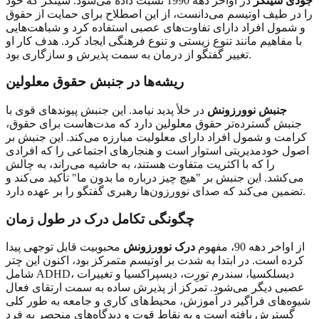
جودی سینگر
در اواخر دهه 1990 نسبت داده می‌شود. سینگر که خود
را در طیف اوتیسم می‌دانست، از این اصطلاح برای حمایت از حقوق
و شمول افراد دارای تفاوت‌های عصبی استفاده کرد و شباهت‌هایی
با مفاهیم مانند تنوع زیستی و تنوع فرهنگی ایجاد کرد. هدف کار او
تغییر گفتگو از درمان به سمت پذیرش و سازگاری بود.
ریشه‌ها در جنبش حقوق معلولین
جنبش نوورزونش
در خلأ پدید نیامد. این جنبش پیوندهای قوی با
جنبش گسترده‌تر حقوق معلولین دارد که مدت‌هاست برای حقوق،
کرامت و شمول افراد دارای معلولیت مبارزه می‌کند. این جنبش بر
اصول خودمدیریتی استوار است و هنجارهای اجتماعی را که افرادی
را که با اکثریت متفاوت هستند، به حاشیه می‌راند، به چالش
می‌کشد. این جنبش بر "هیچ چیز درباره ما بدون ما" تأکید می‌کند و
تضمین می‌کند که صدای نوورزون‌ها رهبری گفتگو را بر عهده دارد.
چگونگی تکامل درک در طول زمان
از اواخر دهه 90، مفهوم
درک نوورزونش
محبوبیت قابل توجهی پیدا
کرده است. در ابتدا به شدت بر اوتیسم متمرکز بود، اکنون این چتر
شامل ADHD، دیسلکسیا، سندرم تورِت، دیسپراکسیا و تغییرات
عصبی دیگر می‌شود. تمرکز از پذیرش ساده به سمت ارتقای فعال
شیوه‌های فراگیر در آموزش، محیط‌های کاری و جامعه به طور کلی
گسترش یافته است و به نقاط قوت و دیدگاه‌های منحصر به فرد