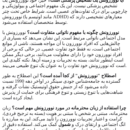
آیا نوورزونش یک تشخیص پزشکی است؟
خیر، خود نوورزونش یک
تشخیص پزشکی نیست. این یک مفهوم اجتماعی و بیولوژیکی و
چارچوبی برای درک تفاوت‌های عصبی است. شرایط خاص تحت چتر
نوورزونش (مانند اوتیسم یا ADHD) معیارهای تشخیصی دارند که
توسط متخصصان استفاده می‌شود.
نوورزونش چگونه با مفهوم ناتوانی متفاوت است؟
نوورزونش با
مدل اجتماعی ناتوانی مرتبط است. این نشان می‌دهد که بسیاری از
چالش‌هایی که افراد نوورزون با آن مواجه هستند، ناشی از موانع
اجتماعی است، نه فقط خود تفاوت عصبی. در حالی که برخی از
افراد نوورزون خود را دارای معلولیت می‌دانند، برخی دیگر ممکن
است اینطور ندانند، بسته به تجربیات و زمینه آن‌ها. نکته کلیدی این
است که نوورزونش خود تفاوت را به عنوان یک تنوع طبیعی می‌بیند.
اصطلاح "نوورزونش" از کجا آمده است؟
این اصطلاح به طور
گسترده به جامعه‌شناس جودی سینگر در اواخر دهه 1990 نسبت
داده می‌شود که از جنبش حقوق اوتیستیک نشأت گرفته و
شباهت‌هایی با تنوع زیستی و تنوع فرهنگی برای حمایت از پذیرش
ایجاد کرده است.
چرا استفاده از زبان محترمانه در مورد نوورزونش مهم است؟
زبان
محترمانه، مبتنی بر شخص یا مبتنی بر هویت (بسته به ترجیح فردی)،
کرامت و اعتبار تجربیات نوورزون را تأیید می‌کند. این به مبارزه با
انگ اجتماعی و ارتقای درک و
شمول
کمک می‌کند. استفاده دقیق از
اصطلاحات، همانطور که در منابعی مانند مواردی که در هنگام