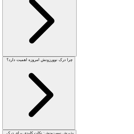
چرا درک نوورزونش امروزه اهمیت دارد؟
پذیرش نوورزونش: نکات کلیدی برای درک