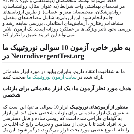
ADHD، دیسلکسی و غیره) فقط می‌تواند توسط متخصصان
مراقبت‌های بهداشتی واجد شرایط (به عنوان مثال، روانشناسان،
روان‌پزشکان، متخصصان مغز و اعصاب) از طریق ارزیابی‌های
جامع انجام شود. این ارزیابی‌ها شامل مصاحبه‌های مفصل،
مشاهدات رفتاری، آزمایش‌های استاندارد، بررسی سابقه رشد و
بررسی نحوه تأثیر ویژگی‌ها بر عملکرد روزانه است. یک آزمون آنلاین
نمی‌تواند این فرآیند عمیق را تکرار کند.
به طور خاص، آزمون 10 سوالی نوروتیپیک ما
در NeurodivergentTest.org
ما به شفافیت اعتقاد داریم، بنابراین بیایید در مورد ابزار مقدماتی
صحبت کنیم.
ارائه شده در
سایت آزمون نوروتیپیک ما
هدف مورد نظر آزمون ما: یک ابزار مقدماتی برای بازتاب
شخصی
منظور از آزمون‌های نوروتیپیک
ابزار 10 سوالی ما
تنها
این است که
به عنوان یک ابزار مقدماتی برای بازتاب شخصی عمل کند. این ابزار
به گونه‌ای طراحی شده است که روشی ساده و قابل دسترسی
برای افراد باشد تا با برخی از مضامین و تجربیات رایج که اغلب در
رابطه با تنوع عصبی مورد بحث قرار می‌گیرند، درگیر شوند. این یک