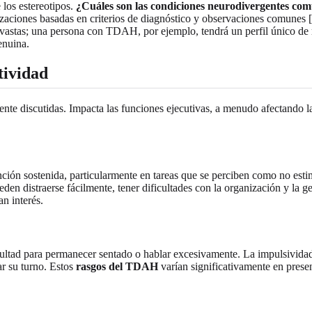
 los estereotipos.
¿Cuáles son las condiciones neurodivergentes co
izaciones basadas en criterios de diagnóstico y observaciones comunes 
vastas; una persona con TDAH, por ejemplo, tendrá un perfil único de r
enuina.
tividad
 discutidas. Impacta las funciones ejecutivas, a menudo afectando la r
ión sostenida, particularmente en tareas que se perciben como no estim
den distraerse fácilmente, tener dificultades con la organización y la ge
n interés.
cultad para permanecer sentado o hablar excesivamente. La impulsivida
ar su turno. Estos
rasgos del TDAH
varían significativamente en presen