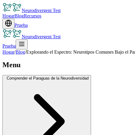
Neurodivergent Test
Hogar
Blog
Recursos
Prueba
Neurodivergent Test
Prueba
Hogar
/
Blog
/
Explorando el Espectro: Neurotipos Comunes Bajo el Pa
Menu
Comprender el Paraguas de la Neurodiversidad