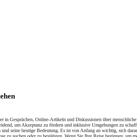
tehen
ger in Gesprächen, Online-Artikeln und Diskussionen über menschliche
heidend, um Akzeptanz zu fördern und inklusive Umgebungen zu schaffen
und seine heutige Bedeutung. Es ist von Anfang an wichtig, sich daran
nose zu suchen oder zu bestätigen. Wenn Sie Ihre Reise beginnen, um m