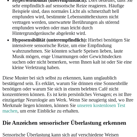
Hypersensibilität (überempfindlich):
Dies bedeutet, dass Sie
sehr empfindlich auf sensorische Reize reagieren. Häufige
Beispiele sind, dass normales Licht als schmerzhaft hell
empfunden wird, bestimmte Lebensmitteltexturen nicht
vertragen werden, unerwartete Berührungen als störend
empfunden werden oder man leicht durch
Hintergrundgeräusche abgelenkt wird.
Hyposensibilität (unterempfindlich):
Hierbei benötigen Sie
intensivere sensorische Reize, um eine Empfindung
wahrzunehmen. Sie könnten scharfe Speisen lieben, laute
Musik mögen, enge Umarmungen oder Gewichtsdecken
suchen oder nicht bemerken, wenn Ihnen kalt ist oder Sie eine
kleine Verletzung haben.
Diese Muster bei sich selbst zu erkennen, kann unglaublich
bestätigend sein. Es erklärt, warum Sie drinnen eine Sonnenbrille
benötigen oder warum Sie sich in einem belebten Café nicht
konzentrieren können. Es ist kein persönliches Versagen; es ist Ihre
einzigartige Neurologie am Werk. Wenn Sie neugierig sind, wo Ihre
Merkmale liegen könnten, können Sie
unseren kostenlosen Test
machen
, um erste Einblicke zu erhalten.
Die Anzeichen sensorischer Überlastung erkennen
Sensorische Überlastung kann sich auf verschiedene Weisen