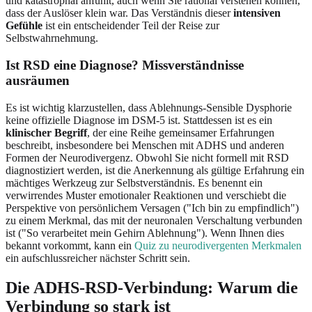
und katastrophal anfühlt, auch wenn Sie rational verstehen können,
dass der Auslöser klein war. Das Verständnis dieser
intensiven
Gefühle
ist ein entscheidender Teil der Reise zur
Selbstwahrnehmung.
Ist RSD eine Diagnose? Missverständnisse
ausräumen
Es ist wichtig klarzustellen, dass Ablehnungs-Sensible Dysphorie
keine offizielle Diagnose im DSM-5 ist. Stattdessen ist es ein
klinischer Begriff
, der eine Reihe gemeinsamer Erfahrungen
beschreibt, insbesondere bei Menschen mit ADHS und anderen
Formen der Neurodivergenz. Obwohl Sie nicht formell mit RSD
diagnostiziert werden, ist die Anerkennung als gültige Erfahrung ein
mächtiges Werkzeug zur Selbstverständnis. Es benennt ein
verwirrendes Muster emotionaler Reaktionen und verschiebt die
Perspektive von persönlichem Versagen ("Ich bin zu empfindlich")
zu einem Merkmal, das mit der neuronalen Verschaltung verbunden
ist ("So verarbeitet mein Gehirn Ablehnung"). Wenn Ihnen dies
bekannt vorkommt, kann ein
Quiz zu neurodivergenten Merkmalen
ein aufschlussreicher nächster Schritt sein.
Die ADHS-RSD-Verbindung: Warum die
Verbindung so stark ist