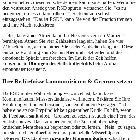
können helfen, diesen entscheidenden Raum zu schaffen. Wenn Sie
den vertrauten Anstieg von RSD spüren, versuchen Sie, "es zu
benennen, um es zu kontrollieren". Sich einfach selbst
einzugestehen: "Das ist RSD", kann Sie von der Emotion trennen
und ihre Macht reduzieren.
Tiefes, langsames Atmen kann Ihr Nervensystem im Moment
beruhigen. Atmen Sie vier Zählzeiten lang ein, halten Sie vier
Zählzeiten lang an und atmen Sie sechs Zählzeiten lang aus. Diese
einfache Handlung kann Sie im Hier und Jetzt erden und die
emotionale Spirale unterbrechen. Im Laufe der Zeit helfen
konsequente
Übungen des Selbstmitgefühls
beim Aufbau
emotionaler Resilienz.
Ihre Bedürfnisse kommunizieren & Grenzen setzen
Da RSD in der Wahrnehmung verwurzelt ist, kann klare
Kommunikation Missverständnisse verhindern. Erklären Sie Ihre
Erfahrung vertrauten Personen, vielleicht indem Sie sagen: "Ich
habe eine starke Empfindlichkeit gegenüber Kritik. Es hilft, wenn
du Feedback sanft gibst." Grenzen zu setzen ist auch eine Form des
Selbstschutzes. Das kann bedeuten, die Zeit mit übermäßig
kritischen Menschen zu begrenzen oder zu lernen, "Nein" zu sagen,
um sich nicht zu überfordern und potenzielle Misserfolge zu
riskieren. Das Etablieren
gesunder Kommunikation
schafft ein