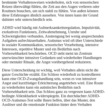
bestimmte Verhaltensweisen wiederholen, sich von sensorischen
Reizen überwältigt fühlen, die Zeit aus den Augen verlieren oder
Routinen brauchen, um sich stabil zu fühlen. Von außen können
diese Erfahrungen ähnlich aussehen. Von innen kann der Grund
dahinter sehr unterschiedlich sein.
ADHD wird häufig mit Aufmerksamkeitsregulation, Impulsivität,
exekutiven Funktionen, Zeitwahrnehmung, Unruhe und
Schwierigkeiten verbunden, Anstrengung bei wenig ansprechenden
Aufgaben aufrechtzuerhalten. Autismus wird oft über Unterschiede
in sozialer Kommunikation, sensorischer Verarbeitung, intensive
Interessen, repetitive Muster und ein Bedürfnis nach
Vorhersehbarkeit beschrieben. OCD steht meist im Zentrum
unerwünschter intrusiver Gedanken und wiederholter Handlungen
oder mentaler Rituale, die Angst vorübergehend reduzieren.
Diese Unterscheidung ist wichtig, weil Verhalten allein nicht die
ganze Geschichte erzählt. Ein Schloss wiederholt zu kontrollieren
kann eine OCD-Zwangshandlung sein, wenn es von intrusiver
Angst und kurzfristiger Erleichterung angetrieben wird. Eine Route
zu wiederholen kann ein autistisches Bedürfnis nach
Vorhersehbarkeit sein. Das Schloss ganz zu vergessen kann ADHD-
bedingte Ablenkbarkeit widerspiegeln. Ein durchdachter ADHD-
OCD-Autismus-Test sollte Ihnen helfen, über das Muster, den
Auslöser und die emotionale Funktion hinter dem Verhalten