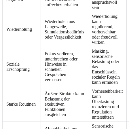
anspruchsvoll
aufrechtzuerhalten
sein
Wiederholung
Wiederholen aus
kann
Langeweile,
regulierend,
Wiederholung
Stimulationsbedürfnis
vorhersehbar
oder Vergesslichkeit
oder freudvoll
wirken
Masking,
Fokus verlieren,
sensorische
unterbrechen oder
Belastung oder
Soziale
Hinweise in
das
Erschöpfung
schnellen
Entschlüsseln
Gesprächen
sozialer Regeln
verpassen
kann ermüden
Vorhersehbarkeit
Äußere Struktur kann
kann
Belastung der
Überlastung
Starke Routinen
exekutiven
reduzieren und
Funktionen
Regulation
ausgleichen
unterstützen
Sensorische
Ablenkbarkeit und