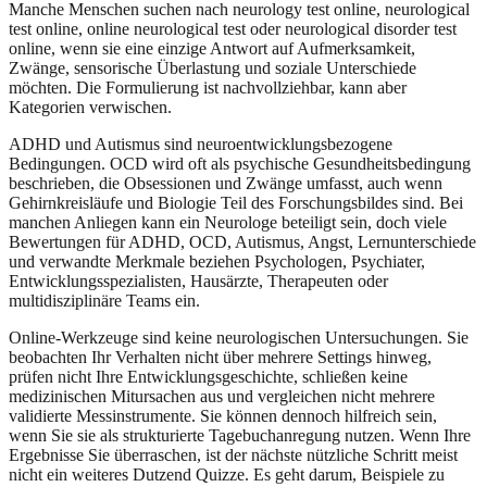
Manche Menschen suchen nach neurology test online, neurological
test online, online neurological test oder neurological disorder test
online, wenn sie eine einzige Antwort auf Aufmerksamkeit,
Zwänge, sensorische Überlastung und soziale Unterschiede
möchten. Die Formulierung ist nachvollziehbar, kann aber
Kategorien verwischen.
ADHD und Autismus sind neuroentwicklungsbezogene
Bedingungen. OCD wird oft als psychische Gesundheitsbedingung
beschrieben, die Obsessionen und Zwänge umfasst, auch wenn
Gehirnkreisläufe und Biologie Teil des Forschungsbildes sind. Bei
manchen Anliegen kann ein Neurologe beteiligt sein, doch viele
Bewertungen für ADHD, OCD, Autismus, Angst, Lernunterschiede
und verwandte Merkmale beziehen Psychologen, Psychiater,
Entwicklungsspezialisten, Hausärzte, Therapeuten oder
multidisziplinäre Teams ein.
Online-Werkzeuge sind keine neurologischen Untersuchungen. Sie
beobachten Ihr Verhalten nicht über mehrere Settings hinweg,
prüfen nicht Ihre Entwicklungsgeschichte, schließen keine
medizinischen Mitursachen aus und vergleichen nicht mehrere
validierte Messinstrumente. Sie können dennoch hilfreich sein,
wenn Sie sie als strukturierte Tagebuchanregung nutzen. Wenn Ihre
Ergebnisse Sie überraschen, ist der nächste nützliche Schritt meist
nicht ein weiteres Dutzend Quizze. Es geht darum, Beispiele zu