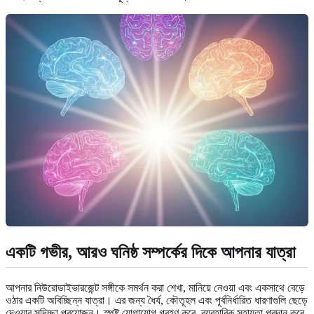
একটি গভীর, আরও ঘনিষ্ঠ সম্পর্কের দিকে আপনার যাত্রা
আপনার নিউরোডাইভারজেন্ট সঙ্গীকে সমর্থন করা শেখা, মানিয়ে নেওয়া এবং একসাথে বেড়ে
ওঠার একটি অবিচ্ছিন্ন যাত্রা। এর জন্য ধৈর্য, কৌতূহল এবং পূর্বনির্ধারিত ধারণাগুলি ছেড়ে
দেওয়ার সদিচ্ছা প্রয়োজন। স্পষ্ট যোগাযোগ গ্রহণ করে, ব্যবহারিক সহায়তা প্রদান করে