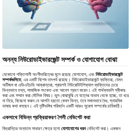
অনন্য নিউরোডাইভারজেন্ট সম্পর্ক ও যোগাযোগ বোঝা
যেকোনো শক্তিশালী অংশীদারিত্বের মূলে রয়েছে যোগাযোগ, এবং
নিউরোডাইভারজেন্ট
সম্পর্কগুলিতে
, এর একটি বিশেষ তাৎপর্য রয়েছে। নিউরোডাইভারজেন্ট ব্যক্তিরা, যেমন
অটিজম বা এডিএইচডি আক্রান্তরা, প্রায়শই নিউরোটাইপিক্যাল ব্যক্তিদের চেয়ে
ভিন্নভাবে তথ্য, সামাজিক সংকেত এবং আবেগ গ্রহণ করেন। এই পার্থক্যগুলি স্বীকার
করা এবং সম্মান করা মৌলিক বিষয়। ভুল বোঝাবুঝি যে যত্নের অভাব থেকে হচ্ছে, তা ধরে
না নিয়ে, বিবেচনা করুন যে আপনি হয়তো কেবল ভিন্ন, তবে সমানভাবে বৈধ, স্নায়বিক
ভাষায় কথা বলছেন। এই দৃষ্টিভঙ্গির পরিবর্তন একটি আরও সুরেলা সম্পর্কের চাবিকাঠি।
একসাথে বিভিন্ন প্রক্রিয়াকরণ শৈলী নেভিগেট করা
বিভ্রান্তির অন্যতম সাধারণ ক্ষেত্র হলো
যোগাযোগের ধরন
নেভিগেট করা। একজন