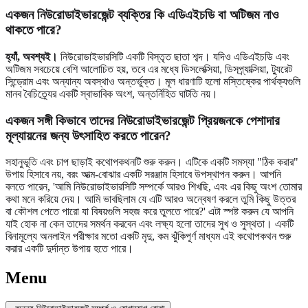
একজন নিউরোডাইভারজেন্ট ব্যক্তির কি এডিএইচডি বা অটিজম নাও
থাকতে পারে?
হ্যাঁ, অবশ্যই।
নিউরোডাইভারসিটি একটি বিস্তৃত ছাতা শব্দ। যদিও এডিএইচডি এবং
অটিজম সবচেয়ে বেশি আলোচিত হয়, তবে এর মধ্যে ডিসলেক্সিয়া, ডিসপ্র্যাক্সিয়া, ট্যুরেট
সিন্ড্রোম এবং অন্যান্য অবস্থাও অন্তর্ভুক্ত। মূল ধারণাটি হলো মস্তিষ্কের পার্থক্যগুলি
মানব বৈচিত্র্যের একটি স্বাভাবিক অংশ, অন্তর্নিহিত ঘাটতি নয়।
একজন সঙ্গী কিভাবে তাদের নিউরোডাইভারজেন্ট প্রিয়জনকে পেশাদার
মূল্যায়নের জন্য উৎসাহিত করতে পারেন?
সহানুভূতি এবং চাপ ছাড়াই কথোপকথনটি শুরু করুন। এটিকে একটি সমস্যা "ঠিক করার"
উপায় হিসাবে নয়, বরং আত্ম-বোঝার একটি সরঞ্জাম হিসাবে উপস্থাপন করুন। আপনি
বলতে পারেন, 'আমি নিউরোডাইভারসিটি সম্পর্কে আরও শিখছি, এবং এর কিছু অংশ তোমার
কথা মনে করিয়ে দেয়। আমি ভাবছিলাম যে এটি আরও অন্বেষণ করলে তুমি কিছু উত্তর
বা কৌশল পেতে পারো যা বিষয়গুলি সহজ করে তুলতে পারে?' এটা স্পষ্ট করুন যে আপনি
যাই হোক না কেন তাদের সমর্থন করবেন এবং লক্ষ্য হলো তাদের সুখ ও সুস্থতা। একটি
বিনামূল্যে অনলাইন পরীক্ষার মতো একটি মৃদু, কম ঝুঁকিপূর্ণ মাধ্যম এই কথোপকথন শুরু
করার একটি দুর্দান্ত উপায় হতে পারে।
Menu