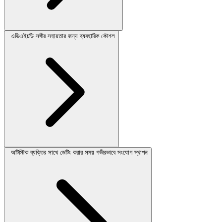
এডিএইচডি সঙ্গীর সহায়তার জন্য ব্যবহারিক কৌশল
অটিস্টিক ব্যক্তির সাথে ডেটিং করার সময় গভীরভাবে সংযোগ স্থাপন