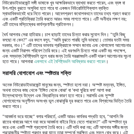
নিউরোডাইভারজেন্ট সঙ্গী ভাষাকে খুব আক্ষরিকভাবে ব্যাখ্যা করতে পারেন, এবং ব্যঙ্গ বা
উপ-পাঠ্য বুঝতে অসুবিধা হতে পারে যা একজন নিউরোটাইপিক্যাল ব্যক্তি
স্বাভাবিকভাবেই ধরে নিতে পারেন। আবেগপ্রবণ কথোপকথনে তাদের তথ্য গ্রহণ করতে
এবং একটি প্রতিক্রিয়া তৈরি করতে আরও সময় লাগতে পারে। এটি অনীহার লক্ষণ নয়;
এটি তাদের মস্তিষ্কের কার্যপ্রণালীর প্রতিফলন।
ধৈর্য আপনার সেরা হাতিয়ার। চাপ ছাড়াই তাদের চিন্তা করার সুযোগ দিন। "তুমি কিছু
বলছো না কেন?" এর বদলে বলুন, "আমি বুঝতে পারছি তুমি ভাবছো। তোমার যতটা সময়
দরকার, নাও।" এটি তাদের ভাবনার প্রক্রিয়াকে সম্মান জানায় এবং খোলামেলা আলোচনার
জন্য একটি নিরাপদ পরিবেশ তৈরি করে। এই ধরণগুলি চিনতে পারা একটি বড় পদক্ষেপ,
এবং সম্ভাব্য বৈশিষ্ট্যগুলি তুলে ধরার জন্য তৈরি সরঞ্জামগুলি একটি দারুণ আলোচনার সূচনা
হতে পারে। আপনারা
একসাথে এই বৈশিষ্ট্যগুলি আবিষ্কার করতে পারেন
।
সরাসরি যোগাযোগ এবং স্পষ্টতার শক্তি
অনেক নিউরোডাইভারজেন্ট মানুষের জন্য, স্পষ্টতা হলো দয়া। অস্পষ্ট মন্তব্য, ইঙ্গিত,
অথবা তাদের কাছ থেকে 'ইঙ্গিত থেকে বোঝা' বা 'কথা ঘুরিয়ে বলা' আশা করা
উল্লেখযোগ্য উদ্বেগ এবং বিভ্রান্তির কারণ হতে পারে। সরাসরি এবং সুস্পষ্ট
যোগাযোগের অনুশীলন অসংখ্য ভুল বোঝাবুঝি দূর করতে পারে এবং বিশ্বাসের ভিত্তি তৈরি
করতে পারে।
"আবর্জনা ভরে যাচ্ছে" বলার পরিবর্তে, একটি আরও কার্যকর পদ্ধতি হবে, "আপনি কি
রাতের খাবারের আগে দয়া করে আবর্জনা বাইরে নিয়ে যেতে পারবেন?" এটি অস্পষ্টতা দূর
করে এবং একটি স্পষ্ট প্রত্যাশা তৈরি করে। এটি দাবি করা নয়; এটি আপনার সঙ্গীর জন্য
প্রয়োজনীয় স্পষ্টতা প্রদান করা যাতে তারা সম্পর্কে সুরক্ষিত এবং সফল বোধ করে। এই