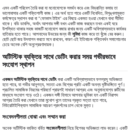
এমন একটি পরিবেশ তৈরি করা যা মনোযোগকে সমর্থন করে এবং বিভ্রান্তি কমায় তা
ভালোবাসার একটি শক্তিশালী কাজ। এর অর্থ হতে পারে একটি নিবেদিত, বিশৃঙ্খলামুক্ত
কর্মক্ষেত্র স্থাপন করা বা "ফোকাস টাইম" এর বিষয়ে একমত হওয়া যেখানে বাধা সীমিত
থাকে। বডি ডাবলিং, অর্থাৎ আপনার সঙ্গী যখন একটি কাজ করছেন তখন একই ঘরে
উপস্থিত থাকার সহজ কাজটি মনোযোগ বজায় রাখার জন্য একটি অবিশ্বাস্যভাবে কার্যকর
হাতিয়ার হতে পারে। আপনাদের উভয়ের জন্য কী
সুবিধা
কাজ করে তা খুঁজে বের করুন।
ছোট ছোট জয় উদযাপন করতে মনে রাখবেন, কারণ এই ইতিবাচক শক্তিবর্ধন সমালোচনার
চেয়ে অনেক বেশি অনুপ্রেরণাদায়ক।
অটিস্টিক ব্যক্তির সাথে ডেটিং করার সময় গভীরভাবে
সংযোগ স্থাপন
একজন অটিস্টিক ব্যক্তির সাথে ডেটিং
করা একটি অবিশ্বাস্যভাবে ফলপ্রসূ অভিজ্ঞতা
হতে পারে, যা গভীর আনুগত্য, সততা এবং বিশ্বের প্রতি একটি অনন্য দৃষ্টিভঙ্গিতে পূর্ণ।
প্রচলিত সামাজিক নিয়মের পরিবর্তে প্রায়শই সাধারণ আগ্রহ এবং অনুমানযোগ্য রুটিনের
মাধ্যমে সংযোগ গড়ে ওঠে। একজন সঙ্গী হিসাবে আপনার ভূমিকা হল একটি নিরাপদ
আশ্রয় তৈরি করা যেখানে তারা মুখোশ খুলে তাদের প্রকৃত সত্তা হতে পারে,
নিউরোটাইপিক্যাল সামাজিক আচরণ প্রদর্শনের চাপ থেকে মুক্ত।
সংবেদনশীলতা বোঝা এবং সম্মান করা
অনেক অটিস্টিক ব্যক্তি বর্ধিত
সংবেদনশীলতা
নিয়ে বিশ্বের অভিজ্ঞতা লাভ করেন। একটি