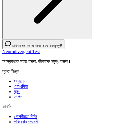
আপনার মতামত আমাদের কাছে গুরুত্বপূর্ণ!
Neurodivergent Test
অন্বেষণকে সহজ করুন, জীবনকে সমৃদ্ধ করুন।
দ্রুত লিঙ্ক
সম্বন্ধে
এফএকিউ
ব্লগ
সম্পদ
আইনি
গোপনীয়তা নীতি
পরিষেবার শর্তাবলী