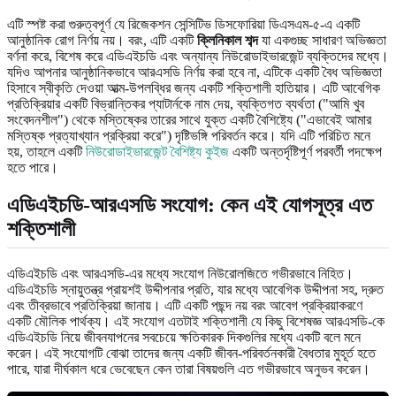
এটি স্পষ্ট করা গুরুত্বপূর্ণ যে রিজেকশন সেন্সিটিভ ডিসফোরিয়া ডিএসএম-৫-এ একটি
আনুষ্ঠানিক রোগ নির্ণয় নয়। বরং, এটি একটি
ক্লিনিকাল শব্দ
যা একগুচ্ছ সাধারণ অভিজ্ঞতা
বর্ণনা করে, বিশেষ করে এডিএইচডি এবং অন্যান্য নিউরোডাইভারজেন্ট ব্যক্তিদের মধ্যে।
যদিও আপনার আনুষ্ঠানিকভাবে আরএসডি নির্ণয় করা হবে না, এটিকে একটি বৈধ অভিজ্ঞতা
হিসাবে স্বীকৃতি দেওয়া আত্ম-উপলব্ধির জন্য একটি শক্তিশালী হাতিয়ার। এটি আবেগিক
প্রতিক্রিয়ার একটি বিভ্রান্তিকর প্যাটার্নকে নাম দেয়, ব্যক্তিগত ব্যর্থতা ("আমি খুব
সংবেদনশীল") থেকে মস্তিষ্কের তারের সাথে যুক্ত একটি বৈশিষ্ট্যে ("এভাবেই আমার
মস্তিষ্ক প্রত্যাখ্যান প্রক্রিয়া করে") দৃষ্টিভঙ্গি পরিবর্তন করে। যদি এটি পরিচিত মনে
হয়, তাহলে একটি
নিউরোডাইভারজেন্ট বৈশিষ্ট্য কুইজ
একটি অন্তর্দৃষ্টিপূর্ণ পরবর্তী পদক্ষেপ
হতে পারে।
এডিএইচডি-আরএসডি সংযোগ: কেন এই যোগসূত্র এত
শক্তিশালী
এডিএইচডি এবং আরএসডি-এর মধ্যে সংযোগ নিউরোলজিতে গভীরভাবে নিহিত।
এডিএইচডি স্নায়ুতন্ত্র প্রায়শই উদ্দীপনার প্রতি, যার মধ্যে আবেগিক উদ্দীপনা সহ, দ্রুত
এবং তীব্রভাবে প্রতিক্রিয়া জানায়। এটি একটি পছন্দ নয় বরং আবেগ প্রক্রিয়াকরণে
একটি মৌলিক পার্থক্য। এই সংযোগ এতটাই শক্তিশালী যে কিছু বিশেষজ্ঞ আরএসডি-কে
এডিএইচডি নিয়ে জীবনযাপনের সবচেয়ে ক্ষতিকারক দিকগুলির মধ্যে একটি বলে মনে
করেন। এই সংযোগটি বোঝা তাদের জন্য একটি জীবন-পরিবর্তনকারী বৈধতার মুহূর্ত হতে
পারে, যারা দীর্ঘকাল ধরে ভেবেছেন কেন তারা বিষয়গুলি এত গভীরভাবে অনুভব করেন।