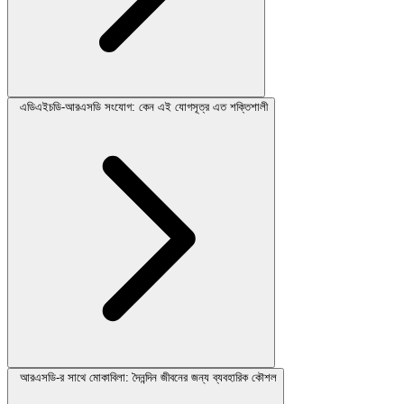
এডিএইচডি-আরএসডি সংযোগ: কেন এই যোগসূত্র এত শক্তিশালী
আরএসডি-র সাথে মোকাবিলা: দৈনন্দিন জীবনের জন্য ব্যবহারিক কৌশল