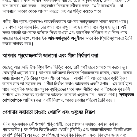
করতে পারে। যখন আপনি আরএসডি-র পরিচিত ঢেউ অনুভব করেন, তখন এটিকে 'চিনে
বশে আনার' চেষ্টা করুন। সহজভাবে নিজেকে স্বীকার করুন, "এটি আরএসডি," যা
আপনাকে আবেগ থেকে আলাদা করতে এবং এর শক্তি কমাতে পারে।
গভীর, ধীর শ্বাস-প্রশ্বাসও তাৎক্ষণিকভাবে আপনার স্নায়ুতন্ত্রকে শান্ত করতে পারে।
চার গণনা ধরে শ্বাস নিন, চার গণনা ধরে রাখুন এবং ছয় গণনা ধরে শ্বাস ছাড়ুন। এই
সহজ কাজটি আপনাকে বর্তমানে স্থির রাখতে এবং আবেগিক সর্পিলকে বাধা দিতে পারে।
সময়ের সাথে সাথে, ধারাবাহিক
আত্ম-সহানুভূতি অনুশীলন
আবেগিক স্থিতিস্থাপকতা তৈরি
করতে সাহায্য করে।
আপনার প্রয়োজনগুলি জানানো এবং সীমা নির্ধারণ করা
যেহেতু আরএসডি উপলব্ধির উপর ভিত্তি করে, তাই স্পষ্টভাবে যোগাযোগ করলে ভুল
বোঝাবুঝি এড়ানো যায়। আপনার অভিজ্ঞতা বিশ্বস্ত প্রিয়জনদের জানান, যেমন, 'আমার
সমালোচনার প্রতি তীব্র সংবেদনশীলতা আছে। আপনি যদি আলতোভাবে প্রতিক্রিয়া
জানান তবে তা সহায়ক হয়।' সীমা নির্ধারণ করাও আত্মরক্ষার একটি উপায়। এর অর্থ হতে
পারে অত্যধিক সমালোচনামূলক ব্যক্তিদের সাথে সময় সীমিত করা বা নিজেকে খুব বেশি
চাপানো এবং সম্ভাব্য ব্যর্থতাকে আমন্ত্রণ জানানো এড়াতে "না" বলতে শেখা।
স্বাস্থ্যকর
যোগাযোগকে
আলিঙ্গন করা একটি নিরাপদ, আরও বোঝার পরিবেশ তৈরি করে।
পেশাদার সহায়তা চাওয়া: থেরাপি এবং ওষুধের বিকল্প
যদিও স্ব-সহায়ক কৌশলগুলি শক্তিশালী, তবে পেশাদার সহায়তা কখনও কখনও
প্রয়োজনীয়। কগনিটিভ বিহেভিওরাল থেরাপি (সিবিটি) এবং ডায়ালেক্টিক্যাল বিহেভিওরাল
থেরাপি (ডিবিটি) এর মতো থেরাপিগুলো আবেগিক নিয়ন্ত্রণ দক্ষতা বিকাশের জন্য এবং