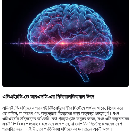
এডিএইচডি-তে আরএসডি-এর নিউরোলজিক্যাল উৎস
এডিএইচডি মস্তিষ্কে প্রায়শই নিউরোট্রান্সমিটার সিস্টেমে পার্থক্য থাকে, বিশেষ করে
ডোপামিনে, যা আবেগ এবং অনুপ্রেরণা নিয়ন্ত্রণের জন্য অত্যন্ত গুরুত্বপূর্ণ। যখন
এডিএইচডি মস্তিষ্কের অধিকারী কেউ প্রত্যাখ্যান অনুভব করেন, তখন এটি অনুমোদনের
একটি বিপর্যয়কর প্রত্যাহার বলে মনে হতে পারে, যা ডোপামিন সিস্টেমকে অনেক বেশি
প্রভাবিত করে। এই উচ্চতর প্রতিক্রিয়া মস্তিষ্কের মূল তারের একটি অংশ।