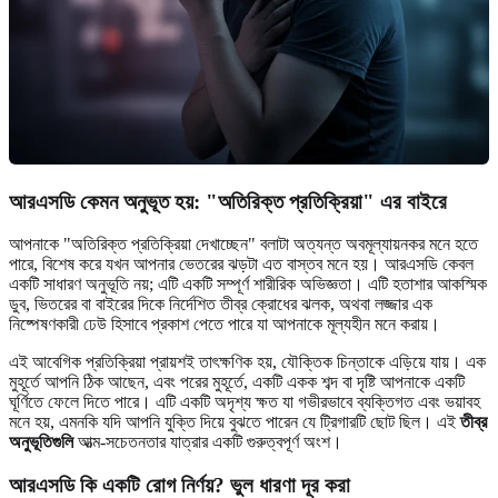
আরএসডি কেমন অনুভূত হয়: "অতিরিক্ত প্রতিক্রিয়া" এর বাইরে
আপনাকে "অতিরিক্ত প্রতিক্রিয়া দেখাচ্ছেন" বলাটা অত্যন্ত অবমূল্যায়নকর মনে হতে
পারে, বিশেষ করে যখন আপনার ভেতরের ঝড়টা এত বাস্তব মনে হয়। আরএসডি কেবল
একটি সাধারণ অনুভূতি নয়; এটি একটি সম্পূর্ণ শারীরিক অভিজ্ঞতা। এটি হতাশার আকস্মিক
ডুব, ভিতরের বা বাইরের দিকে নির্দেশিত তীব্র ক্রোধের ঝলক, অথবা লজ্জার এক
নিষ্পেষণকারী ঢেউ হিসাবে প্রকাশ পেতে পারে যা আপনাকে মূল্যহীন মনে করায়।
এই আবেগিক প্রতিক্রিয়া প্রায়শই তাৎক্ষণিক হয়, যৌক্তিক চিন্তাকে এড়িয়ে যায়। এক
মুহূর্তে আপনি ঠিক আছেন, এবং পরের মুহূর্তে, একটি একক শব্দ বা দৃষ্টি আপনাকে একটি
ঘূর্ণিতে ফেলে দিতে পারে। এটি একটি অদৃশ্য ক্ষত যা গভীরভাবে ব্যক্তিগত এবং ভয়াবহ
মনে হয়, এমনকি যদি আপনি যুক্তি দিয়ে বুঝতে পারেন যে ট্রিগারটি ছোট ছিল। এই
তীব্র
অনুভূতিগুলি
আত্ম-সচেতনতার যাত্রার একটি গুরুত্বপূর্ণ অংশ।
আরএসডি কি একটি রোগ নির্ণয়? ভুল ধারণা দূর করা