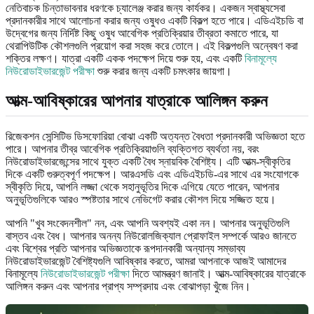
নেতিবাচক চিন্তাভাবনার ধরণকে চ্যালেঞ্জ করার জন্য কার্যকর। একজন স্বাস্থ্যসেবা
প্রদানকারীর সাথে আলোচনা করার জন্য ওষুধও একটি বিকল্প হতে পারে। এডিএইচডি বা
উদ্বেগের জন্য নির্দিষ্ট কিছু ওষুধ আবেগিক প্রতিক্রিয়ার তীব্রতা কমাতে পারে, যা
থেরাপিউটিক কৌশলগুলি প্রয়োগ করা সহজ করে তোলে। এই বিকল্পগুলি অন্বেষণ করা
শক্তির লক্ষণ। যাত্রা একটি একক পদক্ষেপ দিয়ে শুরু হয়, এবং একটি
বিনামূল্যে
নিউরোডাইভারজেন্ট পরীক্ষা
শুরু করার জন্য একটি চমৎকার জায়গা।
আত্ম-আবিষ্কারের আপনার যাত্রাকে আলিঙ্গন করুন
রিজেকশন সেন্সিটিভ ডিসফোরিয়া বোঝা একটি অত্যন্ত বৈধতা প্রদানকারী অভিজ্ঞতা হতে
পারে। আপনার তীব্র আবেগিক প্রতিক্রিয়াগুলি ব্যক্তিগত ব্যর্থতা নয়, বরং
নিউরোডাইভারজেন্সের সাথে যুক্ত একটি বৈধ স্নায়বিক বৈশিষ্ট্য। এটি আত্ম-স্বীকৃতির
দিকে একটি গুরুত্বপূর্ণ পদক্ষেপ। আরএসডি এবং এডিএইচডি-এর সাথে এর সংযোগকে
স্বীকৃতি দিয়ে, আপনি লজ্জা থেকে সহানুভূতির দিকে এগিয়ে যেতে পারেন, আপনার
অনুভূতিগুলিকে আরও স্পষ্টতার সাথে নেভিগেট করার কৌশল দিয়ে সজ্জিত হয়ে।
আপনি "খুব সংবেদনশীল" নন, এবং আপনি অবশ্যই একা নন। আপনার অনুভূতিগুলি
বাস্তব এবং বৈধ। আপনার অনন্য নিউরোলজিক্যাল প্রোফাইল সম্পর্কে আরও জানতে
এবং বিশ্বের প্রতি আপনার অভিজ্ঞতাকে রূপদানকারী অন্যান্য সম্ভাব্য
নিউরোডাইভারজেন্ট বৈশিষ্ট্যগুলি আবিষ্কার করতে, আমরা আপনাকে আজই আমাদের
বিনামূল্যে
নিউরোডাইভারজেন্ট পরীক্ষা
দিতে আমন্ত্রণ জানাই। আত্ম-আবিষ্কারের যাত্রাকে
আলিঙ্গন করুন এবং আপনার প্রাপ্য সম্প্রদায় এবং বোঝাপড়া খুঁজে নিন।