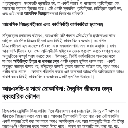
"প্রত্যাখ্যান" সংকেতটি প্রসারিত হয়, যা একটি লড়াই-বা-পালানোর প্রতিক্রিয়া এবং
আবেগের বন্যাকে ট্রিগার করে। এটি একটি স্নায়বিক প্রতিক্রিয়া, চারিত্রিক ত্রুটি নয়,
এবং এটি বোঝা
আবেগিক নিয়ন্ত্রণ
দক্ষতা বিকাশের চাবিকাঠি।
আবেগিক নিয়ন্ত্রণহীনতা এবং কার্যনির্বাহী কার্যকারিতা চ্যালেঞ্জ
মস্তিষ্কের রসায়নের বাইরেও, আরএসডি দুটি প্রধান এডিএইচডি চ্যালেঞ্জের সাথে
জড়িত: আবেগিক নিয়ন্ত্রণহীনতা এবং নির্বাহী কার্যকারিতার অভাব। আবেগিক
নিয়ন্ত্রণহীনতা হল আবেগের তীব্রতা এবং সময়কাল পরিচালনা করার অসুবিধা। যখন
আরএসডি ট্রিগার হয়, তখন এডিএইচডি মস্তিষ্ক ব্রেক প্রয়োগ করতে সংগ্রাম করে,
অনুভূতিকে সম্পূর্ণ গ্রাস করতে দেয়। উপরন্তু, নির্বাহী কার্যকারিতার অভাবের সাথে
সাধারণ
অতিরিক্ত চিন্তা বা ভাবনার চক্র
একটি প্রধান ভূমিকা পালন করে। একটি
অনুভূত সামান্য ঘটনার পর, মস্তিষ্ক ঘটনাটি পুনরায় বাজাতে আটকে যায়, ব্যথা আরও
গভীর করে তোলে। ফোকাস পরিবর্তন করতে এই অক্ষমতা আরএসডি অভিজ্ঞতাকে আরও
খারাপ করার নির্বাহী কার্যকারিতার অভাবের একটি ক্লাসিক উদাহরণ।
আরএসডি-র সাথে মোকাবিলা: দৈনন্দিন জীবনের জন্য
ব্যবহারিক কৌশল
রিজেকশন সেন্সিটিভ ডিসফোরিয়া নিয়ে জীবনযাপন করা চ্যালেঞ্জিং, কিন্তু এটি আপনার
জীবনকে নিয়ন্ত্রণ করবে এমন নয়। আপনার ট্রিগারগুলি চিনতে পারা এবং কৌশলগুলির
একটি সম্ভার তৈরি করা আপনাকে আরও আত্মবিশ্বাস এবং আত্ম-সহানুভূতি নিয়ে এই তীব্র
আবেগগুলি পরিচালনা করার ক্ষমতা দিতে পারে। লক্ষ্য হল অনুভূতি বন্ধ করা নয়, বরং