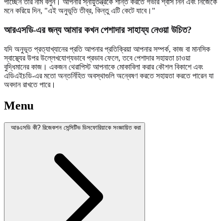
পাচ্ছেন তার নাম বলুন। আপনার স্নায়ুতন্ত্রকে শান্ত করতে গভীর শ্বাস নিন এবং নিজেকে
মনে করিয়ে দিন, "এই অনুভূতি তীব্র, কিন্তু এটি কেটে যাবে।"
আরএসডি-এর জন্য আমার কখন পেশাদার সাহায্য নেওয়া উচিত?
যদি অনুভূত প্রত্যাখ্যানের প্রতি আপনার প্রতিক্রিয়া আপনার সম্পর্ক, কাজ বা মানসিক
স্বাস্থ্যের উপর উল্লেখযোগ্যভাবে প্রভাব ফেলে, তবে পেশাদার সহায়তা চাওয়া
বুদ্ধিমানের কাজ। একজন থেরাপিস্ট আপনাকে মোকাবিলা করার কৌশল বিকাশে এবং
এডিএইচডি-এর মতো অন্তর্নিহিত অবস্থাগুলি অন্বেষণ করতে সহায়তা করতে পারেন যা
অবদান রাখতে পারে।
Menu
আরএসডি কী? রিজেকশন সেন্সিটিভ ডিসফোরিয়াকে সংজ্ঞায়িত করা