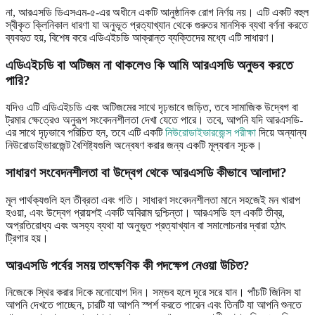
না, আরএসডি ডিএসএম-৫-এর অধীনে একটি আনুষ্ঠানিক রোগ নির্ণয় নয়। এটি একটি বহুল
স্বীকৃত ক্লিনিকাল ধারণা যা অনুভূত প্রত্যাখ্যান থেকে গুরুতর মানসিক ব্যথা বর্ণনা করতে
ব্যবহৃত হয়, বিশেষ করে এডিএইচডি আক্রান্ত ব্যক্তিদের মধ্যে এটি সাধারণ।
এডিএইচডি বা অটিজম না থাকলেও কি আমি আরএসডি অনুভব করতে
পারি?
যদিও এটি এডিএইচডি এবং অটিজমের সাথে দৃঢ়ভাবে জড়িত, তবে সামাজিক উদ্বেগ বা
ট্রমার ক্ষেত্রেও অনুরূপ সংবেদনশীলতা দেখা যেতে পারে। তবে, আপনি যদি আরএসডি-
এর সাথে দৃঢ়ভাবে পরিচিত হন, তবে এটি একটি
নিউরোডাইভারজেন্স পরীক্ষা
দিয়ে অন্যান্য
নিউরোডাইভারজেন্ট বৈশিষ্ট্যগুলি অন্বেষণ করার জন্য একটি মূল্যবান সূচক।
সাধারণ সংবেদনশীলতা বা উদ্বেগ থেকে আরএসডি কীভাবে আলাদা?
মূল পার্থক্যগুলি হল তীব্রতা এবং গতি। সাধারণ সংবেদনশীলতা মানে সহজেই মন খারাপ
হওয়া, এবং উদ্বেগ প্রায়শই একটি অবিরাম দুশ্চিন্তা। আরএসডি হল একটি তীব্র,
অপ্রতিরোধ্য এবং অসহ্য ব্যথা যা অনুভূত প্রত্যাখ্যান বা সমালোচনার দ্বারা হঠাৎ
ট্রিগার হয়।
আরএসডি পর্বের সময় তাৎক্ষণিক কী পদক্ষেপ নেওয়া উচিত?
নিজেকে স্থির করার দিকে মনোযোগ দিন। সম্ভব হলে দূরে সরে যান। পাঁচটি জিনিস যা
আপনি দেখতে পাচ্ছেন, চারটি যা আপনি স্পর্শ করতে পারেন এবং তিনটি যা আপনি শুনতে