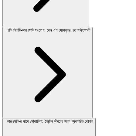
এডিএইচডি-আরএসডি সংযোগ: কেন এই যোগসূত্র এত শক্তিশালী
আরএসডি-র সাথে মোকাবিলা: দৈনন্দিন জীবনের জন্য ব্যবহারিক কৌশল