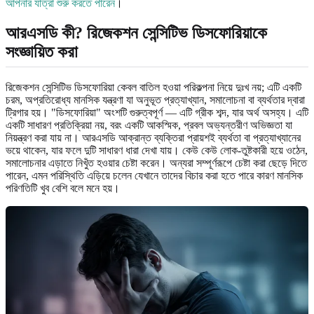
আপনার যাত্রা শুরু করতে পারেন
।
আরএসডি কী? রিজেকশন সেন্সিটিভ ডিসফোরিয়াকে
সংজ্ঞায়িত করা
রিজেকশন সেন্সিটিভ ডিসফোরিয়া কেবল বাতিল হওয়া পরিকল্পনা নিয়ে দুঃখ নয়; এটি একটি
চরম, অপ্রতিরোধ্য মানসিক যন্ত্রণা যা অনুভূত প্রত্যাখ্যান, সমালোচনা বা ব্যর্থতার দ্বারা
ট্রিগার হয়। "ডিসফোরিয়া" অংশটি গুরুত্বপূর্ণ — এটি গ্রীক শব্দ, যার অর্থ অসহ্য। এটি
একটি সাধারণ প্রতিক্রিয়া নয়, বরং একটি আকস্মিক, প্রবল অভ্যন্তরীণ অভিজ্ঞতা যা
নিয়ন্ত্রণ করা যায় না। আরএসডি আক্রান্ত ব্যক্তিরা প্রায়শই ব্যর্থতা বা প্রত্যাখ্যানের
ভয়ে থাকেন, যার ফলে দুটি সাধারণ ধারা দেখা যায়। কেউ কেউ লোক-তুষ্টকারী হয়ে ওঠেন,
সমালোচনার এড়াতে নিখুঁত হওয়ার চেষ্টা করেন। অন্যরা সম্পূর্ণরূপে চেষ্টা করা ছেড়ে দিতে
পারেন, এমন পরিস্থিতি এড়িয়ে চলেন যেখানে তাদের বিচার করা হতে পারে কারণ মানসিক
পরিণতিটি খুব বেশি বলে মনে হয়।