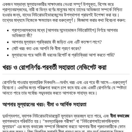
একজন সম্ভাব্য মূল্যায়নকারীর সাক্ষাৎকার নেওয়া সম্পূর্ণ উপযুক্ত, বিশেষ করে
প্রাপ্তবয়স্কদের, নারী বা ভিন্ন বর্ণের মানুষের সাথে তাদের অভিজ্ঞতা সম্পর্কে নিশ্চিত
হওয়ার জন্য, যাদের নিউরোডাইভারজেন্সের উপস্থাপনা প্রায়শই উপেক্ষা করা হয়।
তথ্যের মাধ্যমে নিজেকে ক্ষমতায়ন করা গুরুত্বপূর্ণ। জিজ্ঞাসা করার কথা বিবেচনা করুন:
প্রাপ্তবয়স্কদের মধ্যে [আপনার সন্দেহভাজন নিউরোটাইপ] নির্ণয়ে আপনার
অভিজ্ঞতা কী?
আপনার মূল্যায়ন প্রক্রিয়ায় কী জড়িত এবং এটি কতক্ষণ লাগে?
মোট খরচ কত এবং আপনি কি বীমা গ্রহণ করেন?
মূল্যায়নের পরে আমি কী ধরনের রিপোর্ট বা প্রতিক্রিয়া আশা করতে পারি?
খরচ ও রোগনির্ণয়-পরবর্তী সহায়তা নেভিগেট করা
রোগনির্ণয় পাওয়ার ব্যবহারিক দিকগুলি—অর্থাৎ খরচ এবং এর পরে কী আসে—গুরুত্বপূর্ণ
বিবেচনা। এগুলির জন্য পরিকল্পনা করলে চাপ কমে যায় এবং একটি রোগনির্ণয় যে স্পষ্টতা
আনতে পারে তার সর্বোচ্চ সদ্ব্যবহার করতে আপনাকে সাহায্য করে।
আপনার মূল্যায়নের খরচ: বীমা ও আর্থিক সহায়তা
দুর্ভাগ্যবশত, ব্যাপক নিউরোডাইভারজেন্ট মূল্যায়ন ব্যয়বহুল হতে পারে, এবং
বীমা কভারেজ
ব্যাপকভাবে পরিবর্তিত হয়। "মনস্তাত্ত্বিক পরীক্ষা" বা "নিউরোপসাইকোলজিক্যাল
মূল্যায়ন" এর জন্য কভারেজ সম্পর্কে জিজ্ঞাসা করতে আপনার বীমা প্রদানকারীকে ফোন
করে শুরু করুন। কিছু ক্লিনিক সরাসরি বীমা গ্রহণ করে না, যার অর্থ আপনাকে নিজের