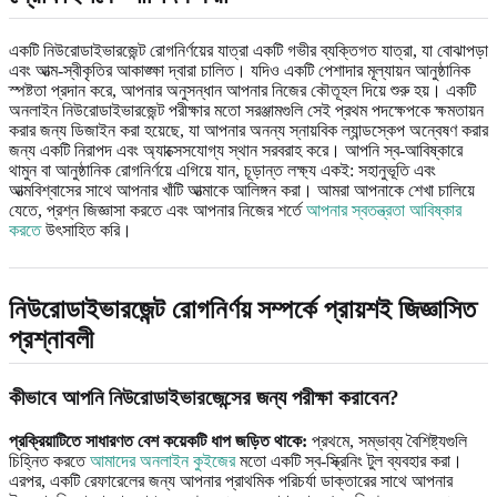
একটি নিউরোডাইভারজেন্ট রোগনির্ণয়ের যাত্রা একটি গভীর ব্যক্তিগত যাত্রা, যা বোঝাপড়া
এবং আত্ম-স্বীকৃতির আকাঙ্ক্ষা দ্বারা চালিত। যদিও একটি পেশাদার মূল্যায়ন আনুষ্ঠানিক
স্পষ্টতা প্রদান করে, আপনার অনুসন্ধান আপনার নিজের কৌতূহল দিয়ে শুরু হয়। একটি
অনলাইন নিউরোডাইভারজেন্ট পরীক্ষার মতো সরঞ্জামগুলি সেই প্রথম পদক্ষেপকে ক্ষমতায়ন
করার জন্য ডিজাইন করা হয়েছে, যা আপনার অনন্য স্নায়বিক ল্যান্ডস্কেপ অন্বেষণ করার
জন্য একটি নিরাপদ এবং অ্যাক্সেসযোগ্য স্থান সরবরাহ করে। আপনি স্ব-আবিষ্কারে
থামুন বা আনুষ্ঠানিক রোগনির্ণয়ে এগিয়ে যান, চূড়ান্ত লক্ষ্য একই: সহানুভূতি এবং
আত্মবিশ্বাসের সাথে আপনার খাঁটি আত্মাকে আলিঙ্গন করা। আমরা আপনাকে শেখা চালিয়ে
যেতে, প্রশ্ন জিজ্ঞাসা করতে এবং আপনার নিজের শর্তে
আপনার স্বতন্ত্রতা আবিষ্কার
করতে
উৎসাহিত করি।
নিউরোডাইভারজেন্ট রোগনির্ণয় সম্পর্কে প্রায়শই জিজ্ঞাসিত
প্রশ্নাবলী
কীভাবে আপনি নিউরোডাইভারজেন্সের জন্য পরীক্ষা করাবেন?
প্রক্রিয়াটিতে সাধারণত বেশ কয়েকটি ধাপ জড়িত থাকে:
প্রথমে, সম্ভাব্য বৈশিষ্ট্যগুলি
চিহ্নিত করতে
আমাদের অনলাইন কুইজের
মতো একটি স্ব-স্ক্রিনিং টুল ব্যবহার করা।
এরপর, একটি রেফারেলের জন্য আপনার প্রাথমিক পরিচর্যা ডাক্তারের সাথে আপনার