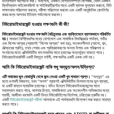
উদ্বেগগুলি আলোচনা করা। অবশেষে, একজন যোগ্যতাসম্পন্ন বিশেষজ্ঞ, যেমন একজন
ক্লিনিক্যাল সাইকোলজিস্ট বা সাইকিয়াট্রিস্টের সাথে একটি ব্যাপক মূল্যায়ন করানো, যিনি
সাক্ষাৎকার পরিচালনা করবেন, পরীক্ষা পরিচালনা করবেন এবং একটি আনুষ্ঠানিক রোগনির্ণয়
করার জন্য আপনার ইতিহাস পর্যালোচনা করবেন।
নিউরোডাইভারজেন্ট হওয়ার লক্ষণগুলি কী কী?
নিউরোডাইভারজেন্ট হওয়ার লক্ষণগুলি বৈচিত্র্যময় এবং ব্যক্তিভেদে ব্যাপকভাবে পরিবর্তিত
হয়।
সাধারণ বৈশিষ্ট্যগুলির মধ্যে যোগাযোগ এবং সামাজিক মিথস্ক্রিয়ায় পার্থক্য, গভীর
এবং বিশেষ আগ্রহ (প্রায়শই "বিশেষ আগ্রহ" বলা হয়), সংবেদনশীলতা (আলো, শব্দ,
টেক্সচারের প্রতি), তথ্য শেখার এবং প্রক্রিয়াকরণের অনন্য উপায় এবং পরিকল্পনা ও
সংগঠনের মতো এক্সিকিউটিভ ফাংশনগুলির সাথে চ্যালেঞ্জ অন্তর্ভুক্ত থাকতে পারে।
নিউরোডাইভারসিটি একটি বিস্তৃত বর্ণালী, লক্ষণগুলির একটি একক সেট নয়।
আমি কি নিউরোডাইভারজেন্ট নাকি শুধু অদ্ভুত/অলস/উদ্বিগ্ন?
এটি সমাজের ভুল বোঝাবুঝি থেকে জন্ম নেওয়া একটি খুব সাধারণ প্রশ্ন।
"অদ্ভুত" এর
মতো গুণাবলী বিষয়গত, যখন "অলস" প্রায়শই এক্সিকিউটিভ ডিসফাংশনের ভুল ব্যাখ্যা,
যা একটি বাস্তব স্নায়বিক চ্যালেঞ্জ। যদিও উদ্বেগ নিউরোডাইভারজেন্সের সাথে
সহাবস্থান করতে পারে, আপনার চিন্তা, সামাজিকতা এবং সংবেদনশীল অভিজ্ঞতার মধ্যে
স্থায়ী, আজীবন ধরণগুলি একটি ভিন্ন নিউরোটাইপের নির্দেশক, চরিত্রের ত্রুটির নয়।
একটি
নিউরোডাইভারজেন্ট পরীক্ষা
আপনাকে এই পার্থক্যগুলি বিশ্লেষণ শুরু করতে সাহায্য
করতে পারে।