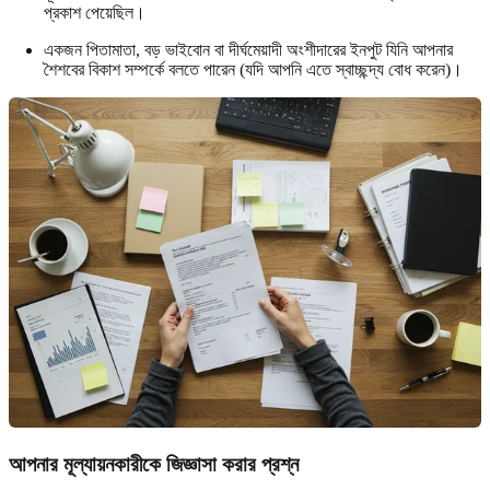
প্রকাশ পেয়েছিল।
একজন পিতামাতা, বড় ভাইবোন বা দীর্ঘমেয়াদী অংশীদারের ইনপুট যিনি আপনার
শৈশবের বিকাশ সম্পর্কে বলতে পারেন (যদি আপনি এতে স্বাচ্ছন্দ্য বোধ করেন)।
আপনার মূল্যায়নকারীকে জিজ্ঞাসা করার প্রশ্ন