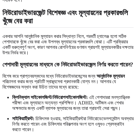
নিউরোডাইভারজেন্ট বিশেষজ্ঞ এবং মূল্যায়নের প্রকারগুলি
খুঁজে বের করা
একবার আপনি আনুষ্ঠানিক মূল্যায়ন করার সিদ্ধান্ত নিলে, পরবর্তী চ্যালেঞ্জ হলো সঠিক
পেশাদারকে খুঁজে বের করা এবং উপলব্ধ মূল্যায়নের প্রকারগুলি বোঝা। এটি প্রক্রিয়ার
একটি গুরুত্বপূর্ণ অংশ, কারণ আপনার রোগনির্ণয়ের গুণমান প্রায়শই মূল্যায়নকারীর দক্ষতার
উপর নির্ভর করে।
পেশাদারী মূল্যায়নের মাধ্যমে কে নিউরোডাইভারজেন্স নির্ণয় করতে পারেন?
বিশেষ করে প্রাপ্তবয়স্কদের মধ্যে নিউরোডাইভারজেন্সের জন্য
আনুষ্ঠানিক মূল্যায়ন
পরিচালনা করার জন্য প্রতিটি স্বাস্থ্যসেবা প্রদানকারী যোগ্য নন। আপনার যে
বিশেষজ্ঞদের সন্ধান করা উচিত তাদের মধ্যে রয়েছে:
ক্লিনিক্যাল সাইকোলজিস্ট/নিউরোপসাইকোলজিস্ট:
এই পেশাদাররা মনস্তাত্ত্বিক
পরীক্ষা এবং মূল্যায়নে অত্যন্ত প্রশিক্ষিত। ADHD, অটিজম এবং শেখার
অক্ষমতার জন্য একটি ব্যাপক মূল্যায়নের জন্য তারা প্রায়শই সেরা পছন্দ।
সাইকিয়াট্রিস্ট:
চিকিৎসক হওয়ায়, সাইকিয়াট্রিস্টরা নিউরোডেভেলপমেন্টাল অবস্থার
নির্ণয় করতে পারেন এবং চিকিৎসার পরিকল্পনার অংশ হলে ওষুধও প্রেসক্রাইব
করতে পারেন।