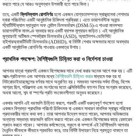
করতে পারে যে আরও অনুসন্ধান উপকারী হতে পারে কিনা।
তবে, একটি
ক্লিনিক্যাল রোগনির্ণয়
হলো একজন যোগ্যতাসম্পন্ন স্বাস্থ্যসেবা পেশাদার
দ্বারা পরিচালিত একটি আনুষ্ঠানিক চিকিৎসা প্রক্রিয়া। এতে ডায়াগনস্টিক অ্যান্ড
স্ট্যাটিস্টিক্যাল ম্যানুয়াল অফ মেন্টাল ডিসঅর্ডারস (DSM-5)-এ পাওয়া মানসম্মত
ডায়াগনস্টিক মানদণ্ড ব্যবহার করে একটি ব্যাপক মূল্যায়ন জড়িত। এই আনুষ্ঠানিক
মূল্যায়নই অটিজম স্পেকট্রাম ডিসঅর্ডার (ASD), অ্যাটেনশন-ডেফিসিট/
হাইপারঅ্যাকটিভিটি ডিসঅর্ডার (ADHD), বা নির্দিষ্ট শেখার অক্ষমতার মতো অবস্থার
একটি আনুষ্ঠানিক রোগনির্ণয় পাওয়ার একমাত্র উপায়।
প্রাথমিক পদক্ষেপ: বৈশিষ্ট্যগুলি চিহ্নিত করা ও নির্দেশনা চাওয়া
আপনার যাত্রা প্রায়শই একজন বিশেষজ্ঞের সাথে দেখা করার অনেক আগে শুরু হয়। এটি
আত্ম-প্রতিফলন এবং আপনার মধ্যে
বৈশিষ্ট্যগুলি চিহ্নিত করার
মাধ্যমে শুরু হয় যা
নিউরোডাইভারজেন্সের বর্ণনার সাথে অনুরণিত হয়। সম্ভবত আপনার সর্বদা তীব্র, বিশেষ
আগ্রহ ছিল, পরিকল্পনা এবং সংগঠনের মতো এক্সিকিউটিভ ফাংশন নিয়ে সংগ্রাম করেছেন,
অথবা আলো, শব্দ বা স্পর্শের প্রতি সংবেদনশীলতা অনুভব করেছেন।
একবার আপনি এই ধরণগুলি চিহ্নিত করলে, পরবর্তী একটি গুরুত্বপূর্ণ পদক্ষেপ হলো
একজন বিশ্বস্ত প্রাথমিক পরিচর্যা চিকিৎসক বা একজন সাধারণ মানসিক স্বাস্থ্য পরিষেবা
প্রদানকারীর সাথে কথা বলা। তারা আপনার উদ্বেগ শুনতে পারেন, আপনার অভিজ্ঞতার
অন্যান্য সম্ভাব্য কারণগুলি বাতিল করতে পারেন এবং একজন বিশেষজ্ঞের কাছে রেফারেল
প্রদান করতে পারেন। আপনার কর্মক্ষেত্রে, স্কুলে বা সম্পর্কে এই বৈশিষ্ট্যগুলি আপনার
দৈনন্দিন জীবনকে কীভাবে প্রভাবিত করে, তার নির্দিষ্ট উদাহরণ নিয়ে প্রস্তুত থাকলে তা
সহায়ক হবে।