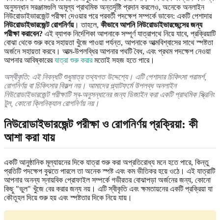
অনুসন্ধান সরঞ্জামগুলি অমূল্য প্রাথমিক অন্তর্দৃষ্টি প্রদান করলেও, অনেকে অনলাইন
নিউরোডাইভারজেন্ট পরীক্ষা দেওয়ার পরে পরবর্তী পদক্ষেপ সম্পর্কে ভাবেন: একটি পেশাদার
নিউরোডাইভারজেন্ট রোগনির্ণয়
। তাহলে,
কীভাবে আপনি নিউরোডাইভারজেন্সের জন্য
পরীক্ষা করাবেন?
এই ব্যাপক নির্দেশিকা আপনাকে সম্পূর্ণ যাত্রাপথে নিয়ে যাবে, প্রক্রিয়াটি
বোঝা থেকে শুরু করে সহায়তা খুঁজে পাওয়া পর্যন্ত, আপনাকে আত্মবিশ্বাসের সাথে স্পষ্টতা
অর্জনে সহায়তা করবে। আত্ম-উপলব্ধির আপনার পথটি বৈধ, এবং প্রথম পদক্ষেপ নেওয়া
আপনার আবিষ্কারের
যাত্রা শুরু করার
মতোই সহজ হতে পারে।
অস্বীকৃতি: এই নিবন্ধটি শুধুমাত্র তথ্যগত উদ্দেশ্যে। এটি পেশাদার চিকিৎসা পরামর্শ,
রোগনির্ণয় বা চিকিৎসার বিকল্প নয়। আমাদের প্ল্যাটফর্মে উপলব্ধ অনলাইন
নিউরোডাইভারজেন্ট পরীক্ষাটি স্ব-অনুসন্ধানের জন্য ডিজাইন করা একটি প্রাথমিক স্ক্রিনিং
টুল, কোনো ক্লিনিক্যাল রোগনির্ণয় নয়।
নিউরোডাইভারজেন্ট পরীক্ষা ও রোগনির্ণয় প্রক্রিয়া: কী
আশা করা যায়
একটি আনুষ্ঠানিক মূল্যায়নের দিকে যাত্রা শুরু করা অপ্রতিরোধ্য মনে হতে পারে, কিন্তু
প্রতিটি পদক্ষেপ বুঝতে পারলে তা অনেক স্পষ্ট এবং কম ভীতিকর হয়ে ওঠে। এই যাত্রাটি
আপনার অনন্য স্নায়বিক প্রোফাইল সম্পর্কে গভীরতর বোঝাপড়া অর্জনের জন্য, কোনো
কিছু "ভুল" খুঁজে বের করার জন্য নয়। এটি স্বীকৃতি এবং ক্ষমতায়নের একটি প্রক্রিয়া যা
কৌতূহল দিয়ে শুরু হয় এবং স্পষ্টতার দিকে নিয়ে যায়।