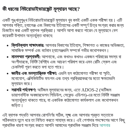
কী ধরনের নিউরোডাইভারজেন্ট মূল্যায়ন আছে?
একটি পুঙ্খানুপুঙ্খ নিউরোডাইভারজেন্ট মূল্যায়ন খুব কমই একটি একক পরীক্ষা হয়। এটি
আপনার শক্তি, চ্যালেঞ্জ এবং বিকাশের ইতিহাসের একটি সম্পূর্ণ চিত্র সংগ্রহ করার জন্য
ডিজাইন করা একটি ব্যাপক প্রক্রিয়া। আপনি আশা করতে পারেন যে মূল্যায়নে বেশ
কয়েকটি উপাদান অন্তর্ভুক্ত থাকবে:
ক্লিনিক্যাল সাক্ষাৎকার:
আপনার বিকাশের ইতিহাস, শিক্ষাগত ও কাজের অভিজ্ঞতা,
সামাজিক সম্পর্ক এবং বর্তমান চ্যালেঞ্জগুলি সম্পর্কে গভীর কথোপকথন।
মানসম্মত প্রশ্নাবলী:
আপনাকে, এবং কখনও কখনও একজন পরিবারের সদস্য বা
অংশীদারকে, নির্দিষ্ট বৈশিষ্ট্য এবং আচরণ পরিমাপ করে এমন রেটিং স্কেল এবং
চেকলিস্ট পূরণ করতে বলা হতে পারে।
জ্ঞানীয় এবং মনস্তাত্ত্বিক পরীক্ষা:
এগুলি হল কাঠামোগত পরীক্ষা যা স্মৃতি,
মনোযোগ, এক্সিকিউটিভ ফাংশন এবং তথ্য প্রক্রিয়াকরণের মতো ক্ষমতাগুলি
মূল্যায়ন করে।
সরাসরি পর্যবেক্ষণ:
অটিজম মূল্যায়নের জন্য, এতে ADOS-2 (অটিজম
ডায়াগনস্টিক অবজারভেশন শিডিউল, সেকেন্ড এডিশন)-এর মতো নির্দিষ্ট সরঞ্জাম
অন্তর্ভুক্ত থাকতে পারে, যা একাধিক কাঠামোগত কার্যকলাপ এবং কথোপকথন
জড়িত।
এই ব্যাপক পদ্ধতি আপনার রোগনির্ণয় সঠিক, সূক্ষ্ম এবং আপনার প্রকৃত সত্তাকে
সঠিকভাবে তুলে ধরে তা নিশ্চিত করতে সাহায্য করে। এই পেশাদার পদক্ষেপের আগে কিছু
প্রাথমিক ধারণা সংগ্রহ করতে আপনি আমাদের প্রাথমিক সরঞ্জাম দিয়ে
আপনার