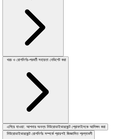
খরচ ও রোগনির্ণয়-পরবর্তী সহায়তা নেভিগেট করা
এগিয়ে যাওয়া: আপনার অনন্য নিউরোডাইভারজেন্ট প্রোফাইলকে আলিঙ্গন করা
নিউরোডাইভারজেন্ট রোগনির্ণয় সম্পর্কে প্রায়শই জিজ্ঞাসিত প্রশ্নাবলী