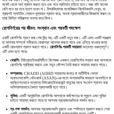
পকেট থেকে অর্থ প্রদান করতে হবে এবং পরে প্রতিদান চাইতে হবে। খরচ যদি অনেক
বেশি মনে হয় তবে হতাশ হবেন না। বিশ্ববিদ্যালয় মনোবিজ্ঞান ক্লিনিকগুলি দেখুন, যা
প্রায়শই স্লাইডিং স্কেলে মূল্যায়ন প্রদান করে, অথবা প্রদানকারীদের জিজ্ঞাসা করুন যে
তারা কিস্তি পরিকল্পনা অফার করে কিনা।
রোগনির্ণয়ের পর জীবন: সংস্থান এবং পরবর্তী পদক্ষেপ
একটি রোগনির্ণয় গ্রহণ করা শেষ বিন্দু নয়; এটি একটি নতুন শুরু। এটি এমন একটি সরঞ্জাম
যা আপনার সম্পর্কে গভীরতর বোঝাপড়া আনলক করতে পারে এবং এগিয়ে যাওয়ার জন্য
একটি রোডম্যাপ প্রদান করতে পারে।
রোগনির্ণয়-পরবর্তী সহায়তা
অত্যন্ত গুরুত্বপূর্ণ।
এটি এমন হতে পারে:
থেরাপি:
নিউরোডাইভারসিটিতে বিশেষজ্ঞ একজন থেরাপিস্টের সন্ধান করা আপনাকে
রোগনির্ণয় প্রক্রিয়া করতে এবং নতুন কৌশল তৈরি করতে সাহায্য করতে পারে।
সম্প্রদায়:
CHADD (ADHD সহায়তার জন্য) বা অটিস্টিক সেল্ফ
অ্যাডভোকেসি নেটওয়ার্ক (ASAN)-এর মতো সংস্থাগুলির মাধ্যমে অনলাইনে বা
ব্যক্তিগতভাবে অন্যান্য নিউরোডাইভারজেন্ট মানুষের সাথে সংযোগ স্থাপন করা
অবিশ্বাস্যভাবে বৈধতা প্রদানকারী হতে পারে।
সুবিধা:
একটি আনুষ্ঠানিক রোগনির্ণয় আপনাকে কর্মক্ষেত্রে বা স্কুলে এমন সুবিধা
চাইতে সাহায্য করতে পারে যা আপনার প্রয়োজনগুলিকে সমর্থন করে।
স্ব-পক্ষ সমর্থন:
আপনার প্রয়োজনগুলি বুঝতে এবং স্পষ্টভাবে প্রকাশ করতে শেখা
একটি রোগনির্ণয়ের সবচেয়ে ক্ষমতায়নকারী ফলাফলগুলির মধ্যে একটি।