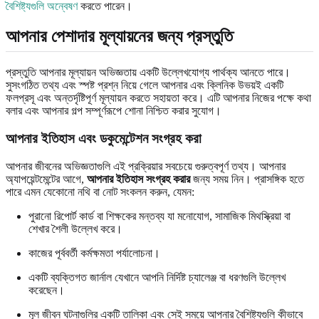
বৈশিষ্ট্যগুলি অন্বেষণ
করতে পারেন।
আপনার পেশাদার মূল্যায়নের জন্য প্রস্তুতি
প্রস্তুতি আপনার মূল্যায়ন অভিজ্ঞতায় একটি উল্লেখযোগ্য পার্থক্য আনতে পারে।
সুসংগঠিত তথ্য এবং স্পষ্ট প্রশ্ন নিয়ে গেলে আপনার এবং ক্লিনিক উভয়ই একটি
ফলপ্রসূ এবং অন্তর্দৃষ্টিপূর্ণ মূল্যায়ন করতে সহায়তা করে। এটি আপনার নিজের পক্ষে কথা
বলার এবং আপনার গল্প সম্পূর্ণরূপে শোনা নিশ্চিত করার সুযোগ।
আপনার ইতিহাস এবং ডকুমেন্টেশন সংগ্রহ করা
আপনার জীবনের অভিজ্ঞতাগুলি এই প্রক্রিয়ার সবচেয়ে গুরুত্বপূর্ণ তথ্য। আপনার
অ্যাপয়েন্টমেন্টের আগে,
আপনার ইতিহাস সংগ্রহ করার
জন্য সময় নিন। প্রাসঙ্গিক হতে
পারে এমন যেকোনো নথি বা নোট সংকলন করুন, যেমন:
পুরানো রিপোর্ট কার্ড বা শিক্ষকের মন্তব্য যা মনোযোগ, সামাজিক মিথস্ক্রিয়া বা
শেখার শৈলী উল্লেখ করে।
কাজের পূর্ববর্তী কর্মক্ষমতা পর্যালোচনা।
একটি ব্যক্তিগত জার্নাল যেখানে আপনি নির্দিষ্ট চ্যালেঞ্জ বা ধরণগুলি উল্লেখ
করেছেন।
মূল জীবন ঘটনাগুলির একটি তালিকা এবং সেই সময়ে আপনার বৈশিষ্ট্যগুলি কীভাবে