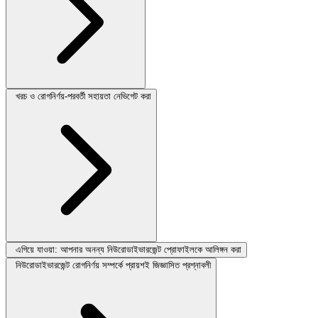
খরচ ও রোগনির্ণয়-পরবর্তী সহায়তা নেভিগেট করা
এগিয়ে যাওয়া: আপনার অনন্য নিউরোডাইভারজেন্ট প্রোফাইলকে আলিঙ্গন করা
নিউরোডাইভারজেন্ট রোগনির্ণয় সম্পর্কে প্রায়শই জিজ্ঞাসিত প্রশ্নাবলী