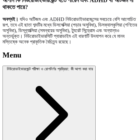
আপনি কি নিউরোডাইভারজেন্ট হতে পারেন এবং ADHD বা অটিজম না
থাকতে পারে?
অবশ্যই।
যদিও অটিজম এবং ADHD নিউরোডাইভারজেন্সের সবচেয়ে বেশি আলোচিত
রূপ, তবে এই ছাতা শব্দটির মধ্যে ডিসলেক্সিয়া (পড়ার অসুবিধা), ডিসক্যালকুলিয়া (গণিতের
অসুবিধা), ডিসপ্র্যাক্সিয়া (সমন্বয়ের অসুবিধা), ট্যুরেট সিন্ড্রোম এবং অন্যান্যও
অন্তর্ভুক্ত। নিউরোডাইভারসিটি প্যারাডাইম এই ধারণাটি উদযাপন করে যে মানব
মস্তিষ্কে অনেক প্রাকৃতিক বৈচিত্র্য রয়েছে।
Menu
নিউরোডাইভারজেন্ট পরীক্ষা ও রোগনির্ণয় প্রক্রিয়া: কী আশা করা যায়