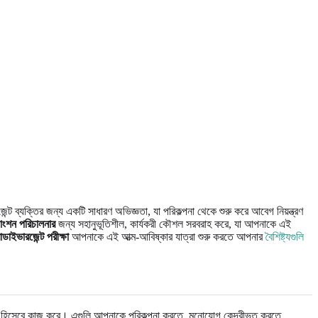
 ব্যক্তির জন্য একটি সাধারণ অভিজ্ঞতা, যা পরিকল্পনা থেকে শুরু করে আবেগ নিয়ন্ত্রণ
াংশন পরিচালনার
জন্য সহানুভূতিশীল, কার্যকরী কৌশল সরবরাহ করে, যা আপনাকে এই
োডাইভারজেন্ট পরীক্ষা
আপনাকে এই আত্ম-আবিষ্কার যাত্রা শুরু করতে আপনার
বৈশিষ্ট্যগুলি
্থা হিসেবে কাজ করে। এগুলি আপনাকে পরিকল্পনা করতে, মনোযোগ কেন্দ্রীভূত করতে,