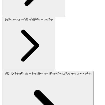
দৈনন্দিন সংগঠনে কার্যকরী এক্সিকিউটিভ ফাংশন টিপস
ADHD উত্পাদনশীলতার কার্যকর কৌশল এবং নিউরোডাইভারজেন্টদের জন্য ফোকাস কৌশল