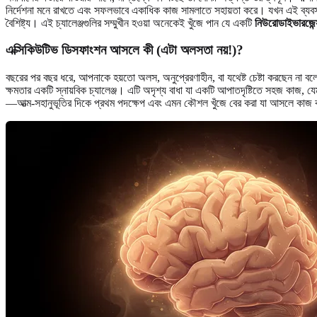
নির্দেশনা মনে রাখতে এবং সফলভাবে একাধিক কাজ সামলাতে সহায়তা করে। যখন এই ব্যব
বৈশিষ্ট্য। এই চ্যালেঞ্জগুলির সম্মুখীন হওয়া অনেকেই খুঁজে পান যে একটি
নিউরোডাইভারজেন্স
এক্সিকিউটিভ ডিসফাংশন আসলে কী (এটা অলসতা নয়!)?
বছরের পর বছর ধরে, আপনাকে হয়তো অলস, অনুপ্রেরণাহীন, বা যথেষ্ট চেষ্টা করছেন না 
ক্ষমতার একটি স্নায়বিক চ্যালেঞ্জ। এটি অদৃশ্য বাধা যা একটি আপাতদৃষ্টিতে সহজ কাজ, 
—আত্ম-সহানুভূতির দিকে প্রথম পদক্ষেপ এবং এমন কৌশল খুঁজে বের করা যা আসলে কাজ