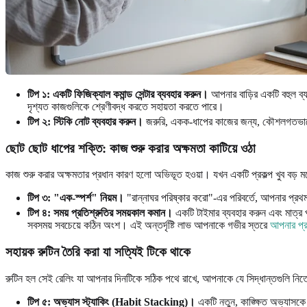
টিপ ১: একটি ফিজিক্যাল কমান্ড সেন্টার ব্যবহার করুন।
আপনার বাড়ির একটি বহুল ব্যবহ
দৃশ্যত কাজগুলিকে শ্রেণীবদ্ধ করতে সহায়তা করতে পারে।
টিপ ২: স্টিকি নোট ব্যবহার করুন।
জরুরি, একক-ধাপের কাজের জন্য, কৌশলগতভাবে র
ছোট ছোট ধাপের শক্তি: কাজ শুরু করার অক্ষমতা কাটিয়ে ওঠা
কাজ শুরু করার অক্ষমতার প্রধান কারণ হলো অভিভূত হওয়া। যখন একটি প্রকল্প খুব বড় 
টিপ ৩: "এক-স্পর্শ" নিয়ম।
"রান্নাঘর পরিষ্কার করো"-এর পরিবর্তে, আপনার প্রথ
টিপ ৪: সময় প্রতিশ্রুতির সময়কাল কমান।
একটি টাইমার ব্যবহার করুন এবং মাত্র
সবসময় সবচেয়ে কঠিন অংশ। এই অন্তর্দৃষ্টি লাভ আপনাকে গভীর স্তরে
আপনার প্র
সহায়ক রুটিন তৈরি করা যা সত্যিই টিকে থাকে
রুটিন হল সেই রেলিং যা আপনার দিনটিকে সঠিক পথে রাখে, আপনাকে যে সিদ্ধান্তগুলি নিতে হ
টিপ ৫: অভ্যাস স্ট্যাকিং (Habit Stacking)।
একটি নতুন, কাঙ্ক্ষিত অভ্যাসকে