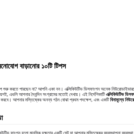
 মনোযোগ বাড়ানোর ১০টি টিপস
্রকল্প শুরু করতে পারছেন না? আপনি একা নন। এক্সিকিউটিভ ডিসফাংশন অনেক নিউরোডাইভারজেন্ট
ায়শই, এগুলি আপনার দৈনন্দিন সংগ্রামের মতোই দেখায়। এই নির্দেশিকাটি
এক্সিকিউটিভ ডিসফ
তা করবে। আপনার মস্তিষ্কের অনন্য গঠন বোঝা প্রথম পদক্ষেপ, এবং একটি
বিনামূল্যে নিউর
ঝা
সিকিউটিভ ফাংশন হলো মানসিক দক্ষতার একটি সেট যা আপনার মস্তিষ্কের ব্যবস্থাপনা ব্যবস