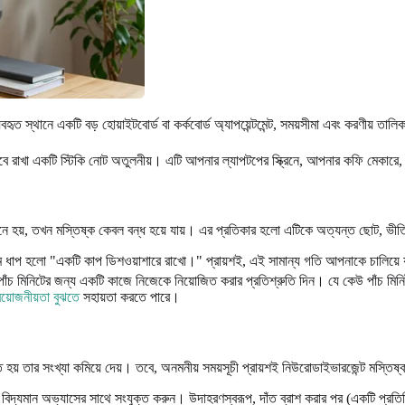
ৃত স্থানে একটি বড় হোয়াইটবোর্ড বা কর্কবোর্ড অ্যাপয়েন্টমেন্ট, সময়সীমা এবং করণীয় তালি
াখা একটি স্টিকি নোট অতুলনীয়। এটি আপনার ল্যাপটপের স্ক্রিনে, আপনার কফি মেকারে,
মনে হয়, তখন মস্তিষ্ক কেবল বন্ধ হয়ে যায়। এর প্রতিকার হলো এটিকে অত্যন্ত ছোট, ভী
ম ধাপ হলো "একটি কাপ ডিশওয়াশারে রাখো।" প্রায়শই, এই সামান্য গতি আপনাকে চালিয়ে য
 পাঁচ মিনিটের জন্য একটি কাজে নিজেকে নিয়োজিত করার প্রতিশ্রুতি দিন। যে কেউ পাঁচ ম
য়োজনীয়তা বুঝতে
সহায়তা করতে পারে।
য় তার সংখ্যা কমিয়ে দেয়। তবে, অনমনীয় সময়সূচী প্রায়শই নিউরোডাইভারজেন্ট মস্তিষ্ক
 বিদ্যমান অভ্যাসের সাথে সংযুক্ত করুন। উদাহরণস্বরূপ, দাঁত ব্রাশ করার পর (একটি প্রতি