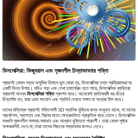
ডিসলেক্সিয়া: ভিজ্যুয়াল এবং সৃজনশীল চিন্তাভাবনার শক্তি
প্রায়শই কেবল পড়ার অসুবিধা হিসাবে ভুল বোঝা হয়, ডিসলেক্সিয়া তথ্য প্রক্রিয়াকরণের
একটি ভিন্ন উপায়। যদিও পড়া এবং লেখা চ্যালেঞ্জিং হতে পারে, ডিসলেক্সিক ব্যক্তিরা
প্রায়শই অনন্য
ডিসলেক্সিয়া শক্তি
প্রদর্শন করে। অনেকেই ব্যতিক্রমী বড়-চিত্র
চিন্তাবিদ হন, যারা এমন সংযোগ এবং প্যাটার্ন দেখতে সক্ষম যা অন্যরা মিস করে।
তাদের মস্তিষ্ক প্রায়শই শক্তিশালী 3D স্থানিক যুক্তির জন্য সংযুক্ত থাকে, যা তাদের
প্রকৌশল, স্থাপত্য এবং শিল্পের মতো ক্ষেত্রগুলিতে প্রাকৃতিক করে তোলে। ডিসলেক্সিক
মনগুলি সৃজনশীল সমস্যা-সমাধান এবং আখ্যান যুক্তিতে পারদর্শী। তারা কেবল পৃষ্ঠার
অক্ষরগুলিই দেখে না; তারা তাদের পিছনের সম্ভাবনার জগৎও দেখে।