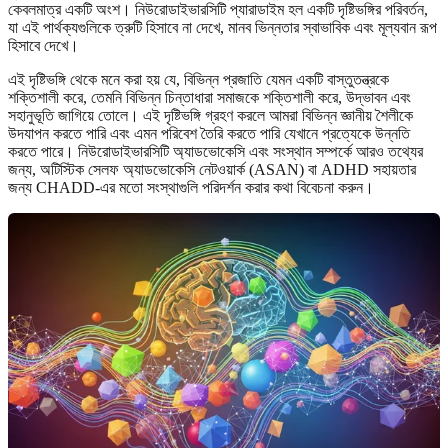
কেবলমাত্র একটি অংশ। নিউরোডাইভারসিটি প্যারাডাইম হল একটি দৃষ্টিভঙ্গির পরিবর্তন,
যা এই পার্থক্যগুলিকে ত্রুটি হিসাবে না দেখে, মানব ভিন্নতার স্বাভাবিক এবং মূল্যবান রূপ
হিসাবে দেখে।
এই দৃষ্টিভঙ্গি থেকে মনে করা হয় যে, বিভিন্ন প্রজাতি যেমন একটি বাস্তুতন্ত্রকে
শক্তিশালী করে, তেমনি বিভিন্ন চিন্তাধারা সমাজকে শক্তিশালী করে, উদ্ভাবন এবং
সহানুভূতি জাগিয়ে তোলে। এই দৃষ্টিভঙ্গি গ্রহণ করলে আমরা বিভিন্ন জ্ঞানীয় শৈলীকে
উদযাপন করতে পারি এবং এমন পরিবেশ তৈরি করতে পারি যেখানে প্রত্যেকে উন্নতি
করতে পারে। নিউরোডাইভারসিটি অ্যাডভোকেসি এবং সংস্থান সম্পর্কে আরও তথ্যের
জন্য, অটিস্টিক সেলফ অ্যাডভোকেসি নেটওয়ার্ক (ASAN) বা ADHD সহায়তার
জন্য CHADD-এর মতো সংস্থাগুলি পরিদর্শন করার কথা বিবেচনা করুন।