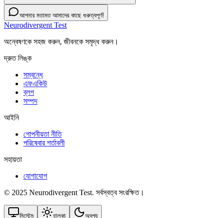
আপনার মতামত আমাদের কাছে গুরুত্বপূর্ণ!
Neurodivergent Test
অন্বেষণকে সহজ করুন, জীবনকে সমৃদ্ধ করুন।
দ্রুত লিঙ্ক
সম্বন্ধে
এফএকিউ
ব্লগ
সম্পদ
আইনি
গোপনীয়তা নীতি
পরিষেবার শর্তাবলী
সহায়তা
যোগাযোগ
© 2025 Neurodivergent Test. সর্বস্বত্ব সংরক্ষিত।
সিস্টেম
হালকা
অদৃশ্য