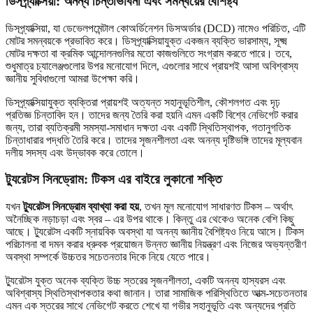
ডিসপ্র্যাক্সিয়া: অনন্য চিন্তাভাবনা এবং সমন্বয়ের বৈশিষ্ট্য
ডিসপ্র্যাক্সিয়া, যা ডেভেলপমেন্টাল কোঅর্ডিনেশন ডিসঅর্ডার (DCD) নামেও পরিচিত, এটি
মোটর সমন্বয়কে প্রভাবিত করে। ডিসপ্র্যাক্সিয়াযুক্ত একজন ব্যক্তি ভারসাম্য, সূক্ষ্ম
মোটর দক্ষতা বা ক্রমিক আন্দোলনগুলির মতো কাজগুলিতে সংগ্রাম করতে পারে। তবে,
শুধুমাত্র চ্যালেঞ্জগুলোর উপর মনোযোগ দিলে, এগুলোর সাথে প্রায়শই আসা অবিশ্বাস্য
জ্ঞানীয় সুবিধাগুলো আমরা উপেক্ষা করি।
ডিসপ্র্যাক্সিয়াযুক্ত ব্যক্তিরা প্রায়শই অত্যন্ত সহানুভূতিশীল, কৌশলগত এবং দৃঢ়
প্রতিজ্ঞ চিন্তাবিদ হন। তাদের জন্য তৈরি করা হয়নি এমন একটি বিশ্বে নেভিগেট করার
জন্য, তারা ব্যতিক্রমী সমস্যা-সমাধান দক্ষতা এবং একটি স্থিতিস্থাপক, গতানুগতিক
চিন্তাধারার পদ্ধতি তৈরি করে। তাদের সৃজনশীলতা এবং অনন্য দৃষ্টিভঙ্গি তাদের মূল্যবান
দলীয় সদস্য এবং উদ্ভাবক করে তোলে।
ট্যুরেটস সিনড্রোম: টিকস এর বাইরে লুকানো শক্তি
যখন
ট্যুরেটস সিনড্রোম ব্যাখ্যা করা হয়
, তখন মূল মনোযোগ সাধারণত টিকস – অর্থাৎ
অনৈচ্ছিক নড়াচড়া এবং স্বর – এর উপর থাকে। কিন্তু এর থেকেও অনেক বেশি কিছু
আছে। ট্যুরেটস একটি স্নায়বিক অবস্থা যা অনন্য জ্ঞানীয় বৈশিষ্ট্যও নিয়ে আসে। টিকস
পরিচালনা বা দমন করার ধ্রুবক প্রয়োজন উন্নত জ্ঞানীয় নিয়ন্ত্রণ এবং নিজের অভ্যন্তরীণ
অবস্থা সম্পর্কে উচ্চতর সচেতনতার দিকে নিয়ে যেতে পারে।
ট্যুরেটস যুক্ত অনেক ব্যক্তি উচ্চ স্তরের সৃজনশীলতা, একটি অনন্য হাস্যরস এবং
অবিশ্বাস্য স্থিতিস্থাপকতার কথা জানান। তারা সামাজিক পরিস্থিতিতে আত্ম-সচেতনতার
এমন এক স্তরের সাথে নেভিগেট করতে শেখে যা গভীর সহানুভূতি এবং অন্যদের প্রতি