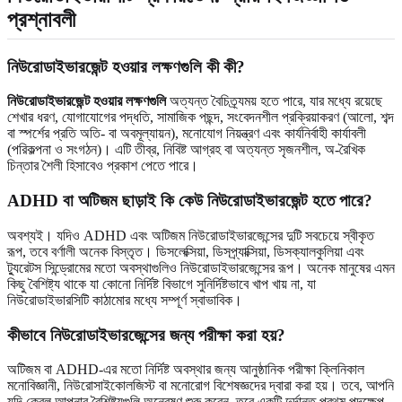
প্রশ্নাবলী
নিউরোডাইভারজেন্ট হওয়ার লক্ষণগুলি কী কী?
নিউরোডাইভারজেন্ট হওয়ার লক্ষণগুলি
অত্যন্ত বৈচিত্র্যময় হতে পারে, যার মধ্যে রয়েছে
শেখার ধরণ, যোগাযোগের পদ্ধতি, সামাজিক পছন্দ, সংবেদনশীল প্রক্রিয়াকরণ (আলো, শব্দ
বা স্পর্শের প্রতি অতি- বা অবমূল্যায়ন), মনোযোগ নিয়ন্ত্রণ এবং কার্যনির্বাহী কার্যাবলী
(পরিকল্পনা ও সংগঠন)। এটি তীব্র, নিবিষ্ট আগ্রহ বা অত্যন্ত সৃজনশীল, অ-রৈখিক
চিন্তার শৈলী হিসাবেও প্রকাশ পেতে পারে।
ADHD বা অটিজম ছাড়াই কি কেউ নিউরোডাইভারজেন্ট হতে পারে?
অবশ্যই। যদিও ADHD এবং অটিজম নিউরোডাইভারজেন্সের দুটি সবচেয়ে স্বীকৃত
রূপ, তবে বর্ণালী অনেক বিস্তৃত। ডিসলেক্সিয়া, ডিসপ্র্যাক্সিয়া, ডিসক্যালকুলিয়া এবং
ট্যুরেটস সিন্ড্রোমের মতো অবস্থাগুলিও নিউরোডাইভারজেন্সের রূপ। অনেক মানুষের এমন
কিছু বৈশিষ্ট্য থাকে যা কোনো নির্দিষ্ট বিভাগে সুনির্দিষ্টভাবে খাপ খায় না, যা
নিউরোডাইভারসিটি কাঠামোর মধ্যে সম্পূর্ণ স্বাভাবিক।
কীভাবে নিউরোডাইভারজেন্সের জন্য পরীক্ষা করা হয়?
অটিজম বা ADHD-এর মতো নির্দিষ্ট অবস্থার জন্য আনুষ্ঠানিক পরীক্ষা ক্লিনিকাল
মনোবিজ্ঞানী, নিউরোসাইকোলজিস্ট বা মনোরোগ বিশেষজ্ঞদের দ্বারা করা হয়। তবে, আপনি
যদি কেবল আপনার বৈশিষ্ট্যগুলি অন্বেষণ শুরু করেন, তবে একটি দুর্দান্ত প্রথম পদক্ষেপ