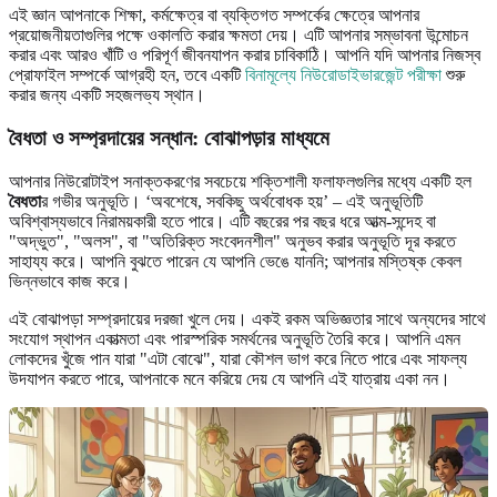
এই জ্ঞান আপনাকে শিক্ষা, কর্মক্ষেত্র বা ব্যক্তিগত সম্পর্কের ক্ষেত্রে আপনার
প্রয়োজনীয়তাগুলির পক্ষে ওকালতি করার ক্ষমতা দেয়। এটি আপনার সম্ভাবনা উন্মোচন
করার এবং আরও খাঁটি ও পরিপূর্ণ জীবনযাপন করার চাবিকাঠি। আপনি যদি আপনার নিজস্ব
প্রোফাইল সম্পর্কে আগ্রহী হন, তবে একটি
বিনামূল্যে নিউরোডাইভারজেন্ট পরীক্ষা
শুরু
করার জন্য একটি সহজলভ্য স্থান।
বৈধতা ও সম্প্রদায়ের সন্ধান: বোঝাপড়ার মাধ্যমে
আপনার নিউরোটাইপ সনাক্তকরণের সবচেয়ে শক্তিশালী ফলাফলগুলির মধ্যে একটি হল
বৈধতা
র গভীর অনুভূতি। ‘অবশেষে, সবকিছু অর্থবোধক হয়’ – এই অনুভূতিটি
অবিশ্বাস্যভাবে নিরাময়কারী হতে পারে। এটি বছরের পর বছর ধরে আত্ম-সন্দেহ বা
"অদ্ভুত", "অলস", বা "অতিরিক্ত সংবেদনশীল" অনুভব করার অনুভূতি দূর করতে
সাহায্য করে। আপনি বুঝতে পারেন যে আপনি ভেঙে যাননি; আপনার মস্তিষ্ক কেবল
ভিন্নভাবে কাজ করে।
এই বোঝাপড়া সম্প্রদায়ের দরজা খুলে দেয়। একই রকম অভিজ্ঞতার সাথে অন্যদের সাথে
সংযোগ স্থাপন একাত্মতা এবং পারস্পরিক সমর্থনের অনুভূতি তৈরি করে। আপনি এমন
লোকদের খুঁজে পান যারা "এটা বোঝে", যারা কৌশল ভাগ করে নিতে পারে এবং সাফল্য
উদযাপন করতে পারে, আপনাকে মনে করিয়ে দেয় যে আপনি এই যাত্রায় একা নন।