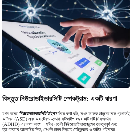
বিস্তৃত নিউরোডাইভারসিটি স্পেকট্রাম: একটি ধারণা
যখন আমরা
নিউরোডাইভারসিটি টাইপস
নিয়ে কথা বলি, তখন অনেক মানুষের মনে প্রথমেই
অটিজম (ASD) এবং অ্যাটেনশন-ডেফিসিট/হাইপারঅ্যাকটিভিটি ডিসঅর্ডার
(ADHD)-এর কথা আসে। যদিও এগুলি নিউরোডাইভারজেন্সের গুরুত্বপূর্ণ এবং
ব্যাপকভাবে আলোচিত দিক, সেগুলি মানব চিন্তার বৈচিত্র্যময় ও জটিল পরিসরের