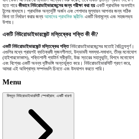
হতে পারে
কীভাবে নিউরোডাইভারজেন্সের জন্য পরীক্ষা করা হয়
একটি প্রাথমিক অনলাইন
টুলের মাধ্যমে। প্রাথমিক অন্তর্দৃষ্টি অর্জন এবং পেশাদার মূল্যায়ন আপনার জন্য সঠিক
কিনা তা নির্ধারণ করার জন্য
আমাদের প্রাথমিক স্ক্রীনিং
একটি বিনামূল্যে এবং সহজলভ্য
উপায়।
একটি নিউরোডাইভারজেন্ট মস্তিষ্কের শক্তি কী কী?
একটি নিউরোডাইভারজেন্ট মস্তিষ্কের শক্তি
নিউরোডাইভারজেন্সের মতোই বৈচিত্র্যপূর্ণ।
এগুলির মধ্যে প্রায়শই ব্যতিক্রমী সৃজনশীলতা, উদ্ভাবনী সমস্যা-সমাধান, তীব্র মনোযোগ
(হাইপারফোকাস), শক্তিশালী প্যাটার্ন স্বীকৃতি, উচ্চ স্তরের সহানুভূতি, বিশদে মনোযোগ
এবং বিশ্বের একটি অনন্য দৃষ্টিভঙ্গি অন্তর্ভুক্ত করে। নিউরোডাইভারসিটি গ্রহণ করে,
আমরা এই অবিশ্বাস্য সম্পদগুলি চিনতে এবং উদযাপন করতে পারি।
Menu
বিস্তৃত নিউরোডাইভারসিটি স্পেকট্রাম: একটি ধারণা