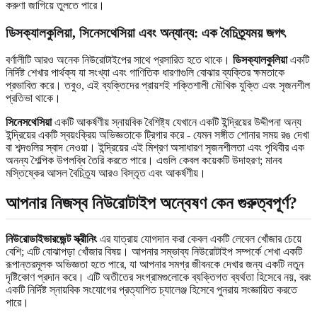
করুণা জাগিয়ে তুলতে পারে।
ডিসক্যালকুলিয়া, সিনেসথেসিয়া এবং অন্যান্য: এক বৈচিত্র্যময় জগৎ
বর্ণালীটি আরও অনেক নিউরোটাইপের সাথে প্রসারিত হতে থাকে।
ডিসক্যালকুলিয়া
একটি
নির্দিষ্ট শেখার পার্থক্য যা সংখ্যা এবং গাণিতিক ধারণাগুলি বোঝার ব্যক্তির ক্ষমতাকে
প্রভাবিত করে। তবুও, এই ব্যক্তিদের প্রায়শই শক্তিশালী মৌখিক যুক্তি এবং সৃজনশীল
প্রতিভা থাকে।
সিনেসথেসিয়া
একটি আকর্ষণীয় স্নায়বিক বৈশিষ্ট্য যেখানে একটি ইন্দ্রিয়ের উদ্দীপনা অন্য
ইন্দ্রিয়ের একটি স্বয়ংক্রিয় অভিজ্ঞতাকে ট্রিগার করে - যেমন সঙ্গীত শোনার সময় রঙ দেখা
বা শব্দগুলির স্বাদ নেওয়া। ইন্দ্রিয়ের এই মিশ্রণ অসাধারণ সৃজনশীলতা এবং পৃথিবীর এক
অনন্য শৈল্পিক উপলব্ধি তৈরি করতে পারে। এগুলি কেবল কয়েকটি উদাহরণ; মানব
মস্তিষ্কের আসল বৈচিত্র্য আরও বিস্তৃত এবং আকর্ষণীয়।
আপনার নিজস্ব নিউরোটাইপ অন্বেষণ কেন গুরুত্বপূর্ণ?
নিউরোডাইভারজেন্ট স্ক্রীনিং
এর যাত্রায় যোগদান করা কেবল একটি লেবেল খোঁজার চেয়ে
বেশি; এটি বোঝাপড়া খোঁজার বিষয়। আপনার সম্ভাব্য নিউরোটাইপ সম্পর্কে শেখা একটি
রূপান্তরমূলক অভিজ্ঞতা হতে পারে, যা আপনার সমগ্র জীবনকে দেখার জন্য একটি নতুন
দৃষ্টিকোণ প্রদান করে। এটি অতীতের সংগ্রামগুলোকে ব্যক্তিগত ব্যর্থতা হিসেবে নয়, বরং
একটি নির্দিষ্ট স্নায়বিক সংযোগের প্রত্যাশিত চ্যালেঞ্জ হিসেবে পুনরায় সংজ্ঞায়িত করতে
পারে।