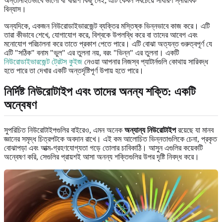
অন্তর্নিহিতভাবে ভালো বা খারাপ কিছু নেই; এটি কেবল সবচেয়ে সাধারণ স্নায়বিক
বিন্যাস।
অন্যদিকে, একজন নিউরোডাইভারজেন্ট ব্যক্তির মস্তিষ্ক ভিন্নভাবে কাজ করে। এটি
তারা কীভাবে শেখে, যোগাযোগ করে, বিশ্বকে উপলব্ধি করে বা তাদের আবেগ এবং
মনোযোগ পরিচালনা করে তাতে প্রকাশ পেতে পারে। এটি বোঝা অত্যন্ত গুরুত্বপূর্ণ যে
এটি "সঠিক" বনাম "ভুল" এর তুলনা নয়, বরং "ভিন্ন" এর তুলনা। একটি
নিউরোডাইভারজেন্ট ট্রেটস কুইজ
নেওয়া আপনার নিজস্ব প্যাটার্নগুলি কোথায় সারিবদ্ধ
হতে পারে তা দেখার একটি অন্তর্দৃষ্টিপূর্ণ উপায় হতে পারে।
নির্দিষ্ট নিউরোটাইপ এবং তাদের অনন্য শক্তি: একটি
অন্বেষণ
সুপরিচিত নিউরোটাইপগুলির বাইরেও, এমন অনেক
অন্যান্য নিউরোটাইপ
রয়েছে যা মানব
জ্ঞানের সমৃদ্ধ চিত্রপটকে অবদান রাখে। এই কম আলোচিত ভিন্নতাগুলিকে চেনা, প্রকৃত
বোঝাপড়া এবং আত্ম-গ্রহণযোগ্যতা গড়ে তোলার চাবিকাঠি। আসুন এগুলির কয়েকটি
অন্বেষণ করি, সেগুলির প্রায়শই আসা অনন্য শক্তিগুলির উপর দৃষ্টি নিবদ্ধ করে।