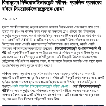
বিনামূল্যে নিউরোডাইভারজেন্ট পরীক্ষা: প্রচলিত প্রকারের
বাইরে নিউরোডাইভারজেন্সকে বোঝা
2025/07/21
হয়তো আপনি সবসময়ই অনুভব করেছেন আপনার চিন্তা-ভাবনা এক অনন্য পথে চলে।
হয়তো আপনি এমন প্যাটার্ন লক্ষ্য করেন যা অন্যদের চোখ এড়িয়ে যায়, তীব্রভাবে
অনুভূতি অনুভব করেন, অথবা আপনার চিন্তা করার ধরণটি সাধারণ ছাঁচের সাথে খাপ খায়
না। আপনি যদি ADHD বা অটিজমের মতো লেবেলগুলি নিয়ে খোঁজখবর করে থাকেন
কিন্তু মনে করেন সেগুলি আপনার সম্পূর্ণ অভিজ্ঞতাকে ধারণ করে না, আপনি একটি
বিস্ময়কর আবিষ্কারের দ্বারপ্রান্তে রয়েছেন।
নিউরোডাইভারজেন্ট হওয়ার লক্ষণগুলি কী
কী?
এই প্রশ্নটি একটি এমন জগৎ উন্মোচন করে যা বেশিরভাগ মানুষ যা উপলব্ধি করে
তার চেয়ে অনেক বেশি সমৃদ্ধ এবং বৈচিত্র্যময়। এই নিবন্ধটি নিউরোডাইভারজেন্সের
বৈচিত্র্যময় পরিধির উপর আপনার গাইড, যা আপনাকে বিশ্বকে উপলব্ধি এবং তাতে যুক্ত
হওয়ার বিভিন্ন উপায় বুঝতে সাহায্য করবে।
আপনার অনন্য স্নায়বিক প্রোফাইল বোঝার যাত্রা অত্যন্ত ব্যক্তিগত, এবং এটি
প্রায়শই একটি একক প্রশ্ন দিয়ে শুরু হয়। যদিও এই নিবন্ধটি তথ্য সরবরাহ করে, একটি
দুর্দান্ত প্রথম পদক্ষেপ হতে পারে স্ব-আবিষ্কারের জন্য ডিজাইন করা একটি টুলের
মাধ্যমে
একটি প্রাথমিক নিউরোডাইভারজেন্ট পরীক্ষা নেওয়া
। একটি
নিউরোডাইভারজেন্ট
পরীক্ষা
আপনার অনুভূতি এবং অভিজ্ঞতার জন্য একটি কাঠামো সরবরাহ করতে পারে, যা
আপনাকে বৈধতা এবং একটি এগিয়ে যাওয়ার পথ দেয়। এটি কোনও বাক্সে আবদ্ধ হওয়া
নয়, বরং জ্ঞান দিয়ে নিজেকে শক্তিশালী করার বিষয়।