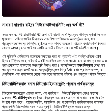
সাধারণ ধারণার বাইরে নিউরোডাইভারসিটি: এর অর্থ কী?
সহজ কথায়, নিউরোডাইভারসিটি হলো এই ধারণা যে মস্তিষ্কের পার্থক্য স্বাভাবিক এবং
মূল্যবান। এটি স্নায়বিক ভিন্নতার এক বিশাল পরিসরকে অন্তর্ভুক্ত করে, যার
প্রত্যেকটির নিজস্ব বৈশিষ্ট্য, চ্যালেঞ্জ এবং শক্তি রয়েছে। এটিকে একটি বর্ণালী হিসাবে
ভাবলে আমরা বুঝতে পারি যে এগুলি অনমনীয় বিভাগ নয় বরং পরিবর্তনশীল ধারণা।
এই দৃষ্টিভঙ্গি মেডিকেল মডেলকে চ্যালেঞ্জ করে যা প্রায়শই এই পার্থক্যগুলিকে রোগ
হিসাবে চিহ্নিত করে, পরিবর্তে একটি সামাজিক মডেলকে প্রচার করে যা বাধা দূর করা এবং
গ্রহণযোগ্যতা বাড়ানোর উপর দৃষ্টি নিবদ্ধ করে। স্নায়ুবিজ্ঞানে
মানব ভিন্নতা
বোঝা হল
প্রত্যেকের জন্য একটি আরও অন্তর্ভুক্তিমূলক বিশ্ব তৈরি করার প্রথম পদক্ষেপ, যা
শ্রেণীকক্ষ এবং কর্মক্ষেত্র থেকে শুরু করে আমাদের পরিবার এবং বন্ধুত্ব পর্যন্ত বিস্তৃত।
নিউরোটিপিক্যাল বনাম নিউরোডাইভারজেন্ট: প্রধান পার্থক্যসমূহ
নিউরোডাইভারজেন্স বোঝার জন্য, এর প্রতিরূপ - নিউরোটিপিক্যাল বোঝা সহায়ক।
একজন
নিউরোটিপিক্যাল
ব্যক্তির মস্তিষ্ক সমাজের মানদণ্ড বা সাধারণ বলে বিবেচিত
উপায়ে কাজ করে। তাদের জ্ঞানীয়, সামাজিক এবং সংবেদনশীল প্রক্রিয়াকরণ সমাজের
প্রভাবশালী নিয়মগুলির সাথে সামঞ্জস্যপূর্ণ। নিউরোটিপিক্যাল হওয়ার মধ্যে