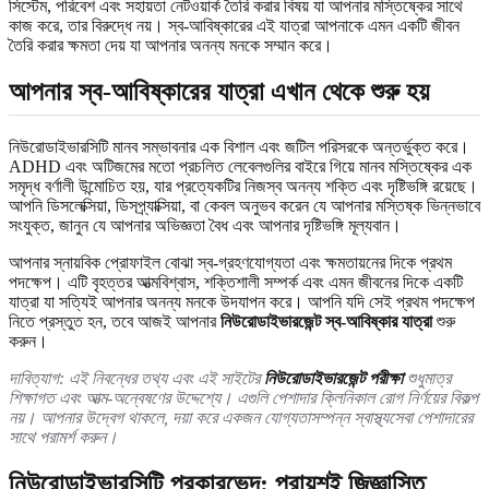
সিস্টেম, পরিবেশ এবং সহায়তা নেটওয়ার্ক তৈরি করার বিষয় যা আপনার মস্তিষ্কের সাথে
কাজ করে, তার বিরুদ্ধে নয়। স্ব-আবিষ্কারের এই যাত্রা আপনাকে এমন একটি জীবন
তৈরি করার ক্ষমতা দেয় যা আপনার অনন্য মনকে সম্মান করে।
আপনার স্ব-আবিষ্কারের যাত্রা এখান থেকে শুরু হয়
নিউরোডাইভারসিটি মানব সম্ভাবনার এক বিশাল এবং জটিল পরিসরকে অন্তর্ভুক্ত করে।
ADHD এবং অটিজমের মতো প্রচলিত লেবেলগুলির বাইরে গিয়ে মানব মস্তিষ্কের এক
সমৃদ্ধ বর্ণালী উন্মোচিত হয়, যার প্রত্যেকটির নিজস্ব অনন্য শক্তি এবং দৃষ্টিভঙ্গি রয়েছে।
আপনি ডিসলেক্সিয়া, ডিসপ্র্যাক্সিয়া, বা কেবল অনুভব করেন যে আপনার মস্তিষ্ক ভিন্নভাবে
সংযুক্ত, জানুন যে আপনার অভিজ্ঞতা বৈধ এবং আপনার দৃষ্টিভঙ্গি মূল্যবান।
আপনার স্নায়বিক প্রোফাইল বোঝা স্ব-গ্রহণযোগ্যতা এবং ক্ষমতায়নের দিকে প্রথম
পদক্ষেপ। এটি বৃহত্তর আত্মবিশ্বাস, শক্তিশালী সম্পর্ক এবং এমন জীবনের দিকে একটি
যাত্রা যা সত্যিই আপনার অনন্য মনকে উদযাপন করে। আপনি যদি সেই প্রথম পদক্ষেপ
নিতে প্রস্তুত হন, তবে আজই আপনার
নিউরোডাইভারজেন্ট স্ব-আবিষ্কার যাত্রা
শুরু
করুন।
দাবিত্যাগ: এই নিবন্ধের তথ্য এবং এই সাইটের
নিউরোডাইভারজেন্ট পরীক্ষা
শুধুমাত্র
শিক্ষাগত এবং আত্ম-অন্বেষণের উদ্দেশ্যে। এগুলি পেশাদার ক্লিনিকাল রোগ নির্ণয়ের বিকল্প
নয়। আপনার উদ্বেগ থাকলে, দয়া করে একজন যোগ্যতাসম্পন্ন স্বাস্থ্যসেবা পেশাদারের
সাথে পরামর্শ করুন।
নিউরোডাইভারসিটি প্রকারভেদ: প্রায়শই জিজ্ঞাসিত