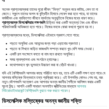
না
অনেক প্রাপ্তবয়স্করা তাদের পুরো জীবন "ভিন্ন" অনুভব করে কাটায়, কেন তা না
জেনে। স্কুলে তাদের অলস বা বুদ্ধিহীন হিসাবে লেবেল করা হতে পারে, যা তাদের
কর্মজীবন এবং ব্যক্তিগত জীবনে ব্যর্থতার অনুভূতিকে নিজের মধ্যে ধারণ করে।
প্রাপ্তবয়স্ক ডিসলেক্সিয়ার লক্ষণগুলি
চিহ্নিত করা একটি অত্যন্ত বৈধ এবং জীবন
পরিবর্তনকারী অভিজ্ঞতা হতে পারে। নিজের মনকে বোঝা কখনো পুরনো হয় না।
প্রাপ্তবয়স্কদের মধ্যে, ডিসলেক্সিয়া এইভাবে প্রকাশ পেতে পারে:
পড়তে অসুবিধা এবং আনন্দের জন্য পড়া এড়ানোর প্রবণতা।
পড়তে বা লিখতে জড়িত কাজগুলি সম্পন্ন করতে খুব বেশি সময় নেওয়া।
একটি গল্প সংক্ষেপে বলতে বা নাম মনে রাখতে অসুবিধা।
সময় ব্যবস্থাপনা এবং সংগঠনে চ্যালেঞ্জ।
কথোপকথনে শব্দ ভুলভাবে উচ্চারণ করা বা হোঁচট খাওয়া।
যদি এই বৈশিষ্ট্যগুলি আপনার কাছে পরিচিত মনে হয়, তবে এটি একটি লক্ষণ হতে পারে যে
আপনার মস্তিষ্ক ভিন্নভাবে তথ্য প্রক্রিয়া করে। এই উপলব্ধি কোনও শেষ নয়, বরং
নতুন কৌশলগুলি অন্বেষণ এবং আপনার অনন্য জ্ঞানীয় শৈলীকে আলিঙ্গন করার একটি
সূচনা বিন্দু। আপনি একটি সাধারণ অনলাইন স্ক্রীনিংয়ের মাধ্যমে
আপনার
নিউরোডাইভারজেন্ট বৈশিষ্ট্যগুলি বুঝতে শুরু করতে পারেন
।
ডিসলেক্সিক মস্তিষ্কের অনন্য জ্ঞানীয় শক্তি