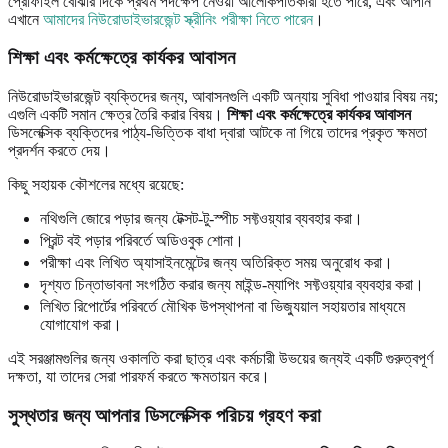
প্রোফাইল বোঝার দিকে প্রথম পদক্ষেপ নেওয়া আলোকপাতকারী হতে পারে, এবং আপনি
এখানে
আমাদের নিউরোডাইভারজেন্ট স্ক্রীনিং পরীক্ষা নিতে পারেন
।
শিক্ষা এবং কর্মক্ষেত্রে কার্যকর আবাসন
নিউরোডাইভারজেন্ট ব্যক্তিদের জন্য, আবাসনগুলি একটি অন্যায় সুবিধা পাওয়ার বিষয় নয়;
এগুলি একটি সমান ক্ষেত্র তৈরি করার বিষয়।
শিক্ষা এবং কর্মক্ষেত্রে কার্যকর আবাসন
ডিসলেক্সিক ব্যক্তিদের পাঠ্য-ভিত্তিক বাধা দ্বারা আটকে না গিয়ে তাদের প্রকৃত ক্ষমতা
প্রদর্শন করতে দেয়।
কিছু সহায়ক কৌশলের মধ্যে রয়েছে:
নথিগুলি জোরে পড়ার জন্য টেক্সট-টু-স্পীচ সফ্টওয়্যার ব্যবহার করা।
প্রিন্ট বই পড়ার পরিবর্তে অডিওবুক শোনা।
পরীক্ষা এবং লিখিত অ্যাসাইনমেন্টের জন্য অতিরিক্ত সময় অনুরোধ করা।
দৃশ্যত চিন্তাভাবনা সংগঠিত করার জন্য মাইন্ড-ম্যাপিং সফ্টওয়্যার ব্যবহার করা।
লিখিত রিপোর্টের পরিবর্তে মৌখিক উপস্থাপনা বা ভিজ্যুয়াল সহায়তার মাধ্যমে
যোগাযোগ করা।
এই সরঞ্জামগুলির জন্য ওকালতি করা ছাত্র এবং কর্মচারী উভয়ের জন্যই একটি গুরুত্বপূর্ণ
দক্ষতা, যা তাদের সেরা পারফর্ম করতে ক্ষমতায়ন করে।
সুস্থতার জন্য আপনার ডিসলেক্সিক পরিচয় গ্রহণ করা