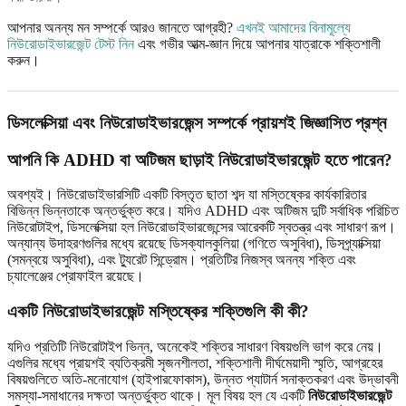
আপনার অনন্য মন সম্পর্কে আরও জানতে আগ্রহী?
এখনই আমাদের বিনামূল্যে
নিউরোডাইভারজেন্ট টেস্ট নিন
এবং গভীর আত্ম-জ্ঞান দিয়ে আপনার যাত্রাকে শক্তিশালী
করুন।
ডিসলেক্সিয়া এবং নিউরোডাইভারজেন্স সম্পর্কে প্রায়শই জিজ্ঞাসিত প্রশ্ন
আপনি কি ADHD বা অটিজম ছাড়াই নিউরোডাইভারজেন্ট হতে পারেন?
অবশ্যই। নিউরোডাইভারসিটি একটি বিস্তৃত ছাতা শব্দ যা মস্তিষ্কের কার্যকারিতার
বিভিন্ন ভিন্নতাকে অন্তর্ভুক্ত করে। যদিও ADHD এবং অটিজম দুটি সর্বাধিক পরিচিত
নিউরোটাইপ, ডিসলেক্সিয়া হল নিউরোডাইভারজেন্সের আরেকটি স্বতন্ত্র এবং সাধারণ রূপ।
অন্যান্য উদাহরণগুলির মধ্যে রয়েছে ডিসক্যালকুলিয়া (গণিতে অসুবিধা), ডিসপ্র্যাক্সিয়া
(সমন্বয়ে অসুবিধা), এবং ট্যুরেট সিন্ড্রোম। প্রতিটির নিজস্ব অনন্য শক্তি এবং
চ্যালেঞ্জের প্রোফাইল রয়েছে।
একটি নিউরোডাইভারজেন্ট মস্তিষ্কের শক্তিগুলি কী কী?
যদিও প্রতিটি নিউরোটাইপ ভিন্ন, অনেকেই শক্তির সাধারণ বিষয়গুলি ভাগ করে নেয়।
এগুলির মধ্যে প্রায়শই ব্যতিক্রমী সৃজনশীলতা, শক্তিশালী দীর্ঘমেয়াদী স্মৃতি, আগ্রহের
বিষয়গুলিতে অতি-মনোযোগ (হাইপারফোকাস), উন্নত প্যাটার্ন সনাক্তকরণ এবং উদ্ভাবনী
সমস্যা-সমাধানের দক্ষতা অন্তর্ভুক্ত থাকে। মূল বিষয় হল যে একটি
নিউরোডাইভারজেন্ট