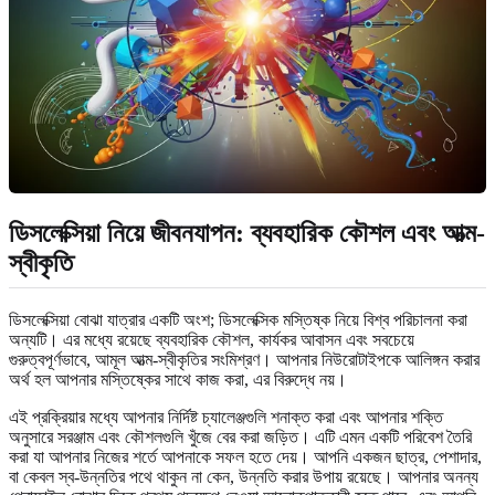
ডিসলেক্সিয়া নিয়ে জীবনযাপন: ব্যবহারিক কৌশল এবং আত্ম-
স্বীকৃতি
ডিসলেক্সিয়া বোঝা যাত্রার একটি অংশ; ডিসলেক্সিক মস্তিষ্ক নিয়ে বিশ্ব পরিচালনা করা
অন্যটি। এর মধ্যে রয়েছে ব্যবহারিক কৌশল, কার্যকর আবাসন এবং সবচেয়ে
গুরুত্বপূর্ণভাবে, আমূল আত্ম-স্বীকৃতির সংমিশ্রণ। আপনার নিউরোটাইপকে আলিঙ্গন করার
অর্থ হল আপনার মস্তিষ্কের সাথে কাজ করা, এর বিরুদ্ধে নয়।
এই প্রক্রিয়ার মধ্যে আপনার নির্দিষ্ট চ্যালেঞ্জগুলি শনাক্ত করা এবং আপনার শক্তি
অনুসারে সরঞ্জাম এবং কৌশলগুলি খুঁজে বের করা জড়িত। এটি এমন একটি পরিবেশ তৈরি
করা যা আপনার নিজের শর্তে আপনাকে সফল হতে দেয়। আপনি একজন ছাত্র, পেশাদার,
বা কেবল স্ব-উন্নতির পথে থাকুন না কেন, উন্নতি করার উপায় রয়েছে। আপনার অনন্য