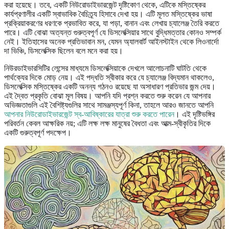
করা হয়েছে। তবে, একটি নিউরোডাইভারজেন্ট দৃষ্টিকোণ থেকে, এটিকে মস্তিষ্কের
কার্যপ্রণালীর একটি স্বাভাবিক বৈচিত্র্য হিসাবে দেখা হয়। এটি মূলত মস্তিষ্কের ভাষা
প্রক্রিয়াকরণের ধরণকে প্রভাবিত করে, যা পড়া, বানান এবং লেখায় চ্যালেঞ্জ তৈরি করতে
পারে। এটি বোঝা অত্যন্ত গুরুত্বপূর্ণ যে ডিসলেক্সিয়ার সাথে বুদ্ধিমত্তার কোনও সম্পর্ক
নেই। ইতিহাসের অনেক প্রতিভাবান মন, যেমন অ্যালবার্ট আইনস্টাইন থেকে লিওনার্দো
দা ভিঞ্চি, ডিসলেক্সিক ছিলেন বলে মনে করা হয়।
নিউরডাইভারসিটির লেন্সের মাধ্যমে ডিসলেক্সিয়াকে দেখলে আলোচনাটি ঘাটতি থেকে
পার্থক্যের দিকে মোড় নেয়। এই পদ্ধতি স্বীকার করে যে চ্যালেঞ্জ বিদ্যমান থাকলেও,
ডিসলেক্সিক মস্তিষ্কের একটি অনন্য গঠনও রয়েছে যা অসাধারণ প্রতিভার জন্ম দেয়।
এই দ্বৈত প্রকৃতি বোঝা মূল বিষয়। আপনি যদি প্রশ্ন করতে শুরু করেন যে আপনার
অভিজ্ঞতাগুলি এই বৈশিষ্ট্যগুলির সাথে সামঞ্জস্যপূর্ণ কিনা, তাহলে আরও জানতে আপনি
আপনার নিউরোডাইভারজেন্ট স্ব-আবিষ্কারের যাত্রা শুরু করতে পারেন
। এই দৃষ্টিভঙ্গির
পরিবর্তন কেবল আক্ষরিক নয়; এটি লক্ষ লক্ষ মানুষের বৈধতা এবং আত্ম-স্বীকৃতির দিকে
একটি গুরুত্বপূর্ণ পদক্ষেপ।