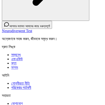
আপনার মতামত আমাদের কাছে গুরুত্বপূর্ণ!
Neurodivergent Test
অন্বেষণকে সহজ করুন, জীবনকে সমৃদ্ধ করুন।
দ্রুত লিঙ্ক
সম্বন্ধে
এফএকিউ
ব্লগ
সম্পদ
আইনি
গোপনীয়তা নীতি
পরিষেবার শর্তাবলী
সহায়তা
যোগাযোগ