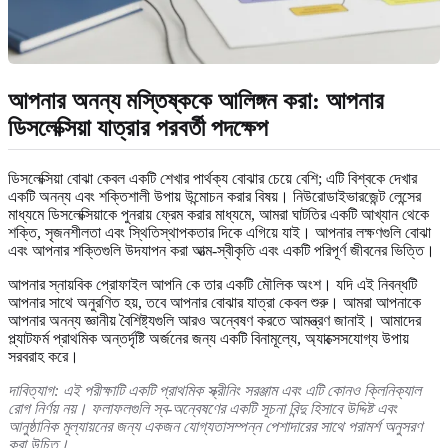
আপনার অনন্য মস্তিষ্ককে আলিঙ্গন করা: আপনার
ডিসলেক্সিয়া যাত্রার পরবর্তী পদক্ষেপ
ডিসলেক্সিয়া বোঝা কেবল একটি শেখার পার্থক্য বোঝার চেয়ে বেশি; এটি বিশ্বকে দেখার
একটি অনন্য এবং শক্তিশালী উপায় উন্মোচন করার বিষয়। নিউরোডাইভারজেন্ট লেন্সের
মাধ্যমে ডিসলেক্সিয়াকে পুনরায় ফ্রেম করার মাধ্যমে, আমরা ঘাটতির একটি আখ্যান থেকে
শক্তি, সৃজনশীলতা এবং স্থিতিস্থাপকতার দিকে এগিয়ে যাই। আপনার লক্ষণগুলি বোঝা
এবং আপনার শক্তিগুলি উদযাপন করা আত্ম-স্বীকৃতি এবং একটি পরিপূর্ণ জীবনের ভিত্তি।
আপনার স্নায়বিক প্রোফাইল আপনি কে তার একটি মৌলিক অংশ। যদি এই নিবন্ধটি
আপনার সাথে অনুরণিত হয়, তবে আপনার বোঝার যাত্রা কেবল শুরু। আমরা আপনাকে
আপনার অনন্য জ্ঞানীয় বৈশিষ্ট্যগুলি আরও অন্বেষণ করতে আমন্ত্রণ জানাই। আমাদের
প্ল্যাটফর্ম প্রাথমিক অন্তর্দৃষ্টি অর্জনের জন্য একটি বিনামূল্যে, অ্যাক্সেসযোগ্য উপায়
সরবরাহ করে।
দাবিত্যাগ: এই পরীক্ষাটি একটি প্রাথমিক স্ক্রীনিং সরঞ্জাম এবং এটি কোনও ক্লিনিক্যাল
রোগ নির্ণয় নয়। ফলাফলগুলি স্ব-অন্বেষণের একটি সূচনা বিন্দু হিসাবে উদ্দিষ্ট এবং
আনুষ্ঠানিক মূল্যায়নের জন্য একজন যোগ্যতাসম্পন্ন পেশাদারের সাথে পরামর্শ অনুসরণ
করা উচিত।