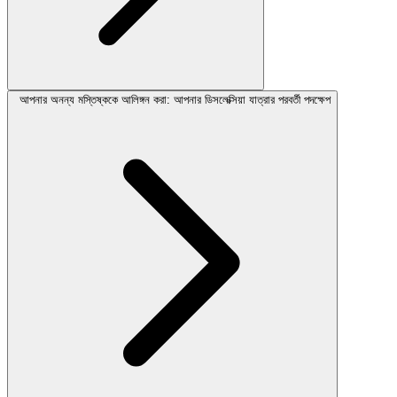
আপনার অনন্য মস্তিষ্ককে আলিঙ্গন করা: আপনার ডিসলেক্সিয়া যাত্রার পরবর্তী পদক্ষেপ