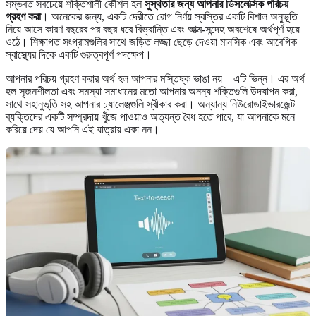
সম্ভবত সবচেয়ে শক্তিশালী কৌশল হল
সুস্থতার জন্য আপনার ডিসলেক্সিক পরিচয়
গ্রহণ করা
। অনেকের জন্য, একটি দেরীতে রোগ নির্ণয় স্বস্তির একটি বিশাল অনুভূতি
নিয়ে আসে কারণ বছরের পর বছর ধরে বিভ্রান্তি এবং আত্ম-সন্দেহ অবশেষে অর্থপূর্ণ হয়ে
ওঠে। শিক্ষাগত সংগ্রামগুলির সাথে জড়িত লজ্জা ছেড়ে দেওয়া মানসিক এবং আবেগিক
স্বাস্থ্যের দিকে একটি গুরুত্বপূর্ণ পদক্ষেপ।
আপনার পরিচয় গ্রহণ করার অর্থ হল আপনার মস্তিষ্ক ভাঙা নয়—এটি ভিন্ন। এর অর্থ
হল সৃজনশীলতা এবং সমস্যা সমাধানের মতো আপনার অনন্য শক্তিগুলি উদযাপন করা,
সাথে সহানুভূতি সহ আপনার চ্যালেঞ্জগুলি স্বীকার করা। অন্যান্য নিউরোডাইভারজেন্ট
ব্যক্তিদের একটি সম্প্রদায় খুঁজে পাওয়াও অত্যন্ত বৈধ হতে পারে, যা আপনাকে মনে
করিয়ে দেয় যে আপনি এই যাত্রায় একা নন।