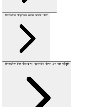
ডিসলেক্সিক মস্তিষ্কের অনন্য জ্ঞানীয় শক্তি
ডিসলেক্সিয়া নিয়ে জীবনযাপন: ব্যবহারিক কৌশল এবং আত্ম-স্বীকৃতি