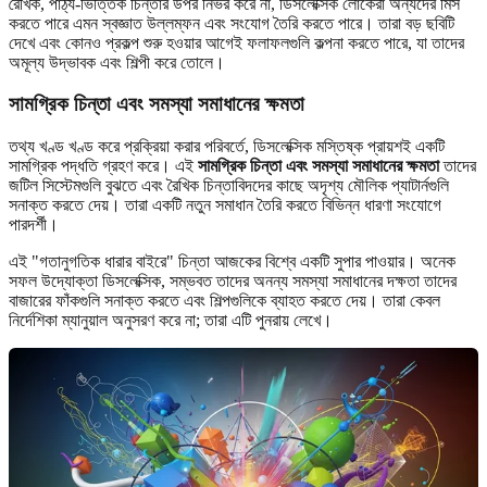
রৈখিক, পাঠ্য-ভিত্তিক চিন্তার উপর নির্ভর করে না, ডিসলেক্সিক লোকেরা অন্যদের মিস
করতে পারে এমন স্বজ্ঞাত উল্লম্ফন এবং সংযোগ তৈরি করতে পারে। তারা বড় ছবিটি
দেখে এবং কোনও প্রকল্প শুরু হওয়ার আগেই ফলাফলগুলি কল্পনা করতে পারে, যা তাদের
অমূল্য উদ্ভাবক এবং শিল্পী করে তোলে।
সামগ্রিক চিন্তা এবং সমস্যা সমাধানের ক্ষমতা
তথ্য খণ্ড খণ্ড করে প্রক্রিয়া করার পরিবর্তে, ডিসলেক্সিক মস্তিষ্ক প্রায়শই একটি
সামগ্রিক পদ্ধতি গ্রহণ করে। এই
সামগ্রিক চিন্তা এবং সমস্যা সমাধানের ক্ষমতা
তাদের
জটিল সিস্টেমগুলি বুঝতে এবং রৈখিক চিন্তাবিদদের কাছে অদৃশ্য মৌলিক প্যাটার্নগুলি
সনাক্ত করতে দেয়। তারা একটি নতুন সমাধান তৈরি করতে বিভিন্ন ধারণা সংযোগে
পারদর্শী।
এই "গতানুগতিক ধারার বাইরে" চিন্তা আজকের বিশ্বে একটি সুপার পাওয়ার। অনেক
সফল উদ্যোক্তা ডিসলেক্সিক, সম্ভবত তাদের অনন্য সমস্যা সমাধানের দক্ষতা তাদের
বাজারের ফাঁকগুলি সনাক্ত করতে এবং শিল্পগুলিকে ব্যাহত করতে দেয়। তারা কেবল
নির্দেশিকা ম্যানুয়াল অনুসরণ করে না; তারা এটি পুনরায় লেখে।