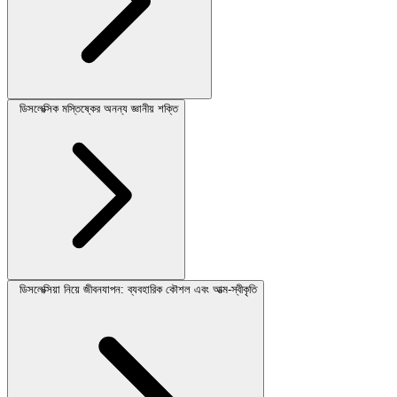
ডিসলেক্সিক মস্তিষ্কের অনন্য জ্ঞানীয় শক্তি
ডিসলেক্সিয়া নিয়ে জীবনযাপন: ব্যবহারিক কৌশল এবং আত্ম-স্বীকৃতি