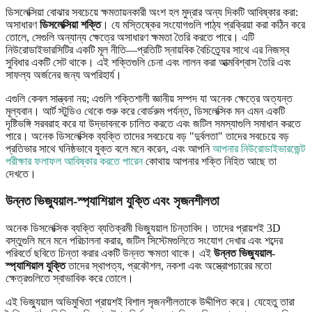
ডিসলেক্সিয়া বোঝার সবচেয়ে ক্ষমতায়নকারী অংশ হল মুদ্রার অন্য দিকটি আবিষ্কার করা:
অসাধারণ
ডিসলেক্সিয়া শক্তি
। যে মস্তিষ্কের সংযোগগুলি পাঠ্য প্রক্রিয়া করা কঠিন করে
তোলে, সেগুলি অন্যান্য ক্ষেত্রে অসাধারণ ক্ষমতা তৈরি করতে পারে। এটি
নিউরোডাইভারসিটির একটি মূল নীতি—প্রতিটি স্নায়বিক বৈচিত্র্যের সাথে এর নিজস্ব
সুবিধার একটি সেট থাকে। এই শক্তিগুলি চেনা এবং লালন করা আত্মবিশ্বাস তৈরি এবং
সাফল্য অর্জনের জন্য অপরিহার্য।
এগুলি কেবল সান্ত্বনা নয়; এগুলি শক্তিশালী জ্ঞানীয় সম্পদ যা অনেক ক্ষেত্রে অত্যন্ত
মূল্যবান। আর্ট স্টুডিও থেকে শুরু করে বোর্ডরুম পর্যন্ত, ডিসলেক্সিক মন এমন একটি
দৃষ্টিভঙ্গি সরবরাহ করে যা উদ্ভাবনকে চালিত করতে এবং জটিল সমস্যাগুলি সমাধান করতে
পারে। অনেক ডিসলেক্সিক ব্যক্তি তাদের সবচেয়ে বড় "দুর্বলতা" তাদের সবচেয়ে বড়
প্রতিভার সাথে ঘনিষ্ঠভাবে যুক্ত বলে মনে করেন, এবং আপনি
আপনার নিউরোডাইভারজেন্ট
পরীক্ষার ফলাফল আবিষ্কার করতে পারেন
কোথায় আপনার শক্তি নিহিত আছে তা
দেখতে।
উন্নত ভিজ্যুয়াল-স্প্যাশিয়াল যুক্তি এবং সৃজনশীলতা
অনেক ডিসলেক্সিক ব্যক্তি ব্যতিক্রমী ভিজ্যুয়াল চিন্তাবিদ। তাদের প্রায়শই 3D
বস্তুগুলি মনে মনে পরিচালনা করার, জটিল সিস্টেমগুলিতে সংযোগ দেখার এবং শব্দের
পরিবর্তে ছবিতে চিন্তা করার একটি উন্নত ক্ষমতা থাকে। এই
উন্নত ভিজ্যুয়াল-
স্প্যাশিয়াল যুক্তি
তাদের স্থাপত্য, প্রকৌশল, নকশা এবং অস্ত্রোপচারের মতো
ক্ষেত্রগুলিতে স্বাভাবিক করে তোলে।
এই ভিজ্যুয়াল অভিমুখিতা প্রায়শই বিশাল সৃজনশীলতাকে উদ্দীপিত করে। যেহেতু তারা