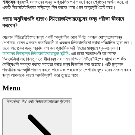
মস্তিষ্ক
প্রায়শই সমাধানের জন্য অপ্রচলিত পথ গ্রহণ করে শ্রেষ্ঠত্ব অর্জন করে, যা
একটি নিউরোটাইপিকাল মস্তিষ্ক মিস করতে পারে এমন অন্তর্দৃষ্টি তৈরি করে।
পড়ার অসুবিধাগুলি ছাড়াও নিউরোডাইভারজেন্সের জন্য পরীক্ষা কীভাবে
করবেন?
যেকোন নিউরোটাইপের জন্য একটি আনুষ্ঠানিক রোগ নির্ণয় একজন যোগ্যতাসম্পন্ন
পেশাদার, যেমন একজন মনোবিজ্ঞানী বা একজন নিউরোলজিস্ট দ্বারা পরিচালিত হতে হবে।
তবে, অনেকের জন্য প্রথম ধাপ হল প্রাথমিক স্ক্রীনিংয়ের মাধ্যমে স্ব-অন্বেষণ।
আমাদের বিনামূল্যে নিউরোডাইভারজেন্ট স্ক্রীনিং
এর মতো সরঞ্জামগুলি আপনাকে
ডিসলেক্সিয়া সহ কিন্তু এতে সীমাবদ্ধ নয় এমন বিভিন্ন নিউরোটাইপের সাথে সম্পর্কিত
বৈশিষ্ট্যগুলি সনাক্ত করতে সহায়তা করার জন্য ডিজাইন করা হয়েছে। এটি মূল্যবান
প্রাথমিক অন্তর্দৃষ্টি প্রদান করতে পারে এবং প্রয়োজনে পেশাদার মূল্যায়নের সন্ধান করার
জন্য আপনাকে আরও আত্মবিশ্বাসী করে তুলতে পারে।
Menu
ডিসলেক্সিয়া কী? একটি নিউরোডাইভারজেন্ট দৃষ্টিকোণ