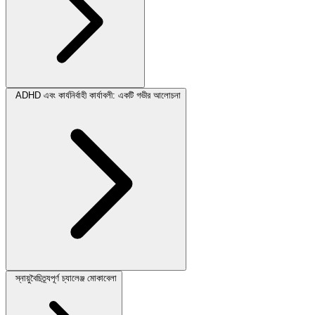
ADHD এবং কার্যনির্বাহী কার্যাবলী: একটি গভীর আলোচনা
স্নায়ুবৈচিত্র্যপূর্ণ চ্যালেঞ্জ মোকাবেলা