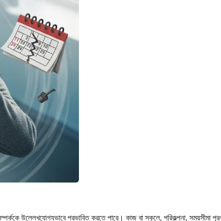
র্ককে উল্লেখযোগ্যভাবে প্রভাবিত করতে পারে। কাজ বা স্কুলে, পরিকল্পনা, সময়সীমা পূরণ এব