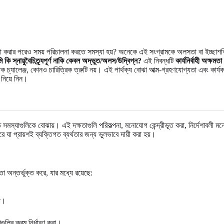
্টা করার পরেও সময় পরিচালনা করতে সমস্যা হয়? অনেকে এই সংগ্রামকে অলসতা বা ইচ্ছাশক
 কি স্নায়ুবৈচিত্র্যপূর্ণ নাকি কেবল অদ্ভুত/অলস/উদ্বিগ্ন?
এই নিবন্ধটি
কার্যনির্বাহী অক্ষমতা
চ্যালেঞ্জ, কোনও চারিত্রিক ত্রুটি নয়। এই পার্থক্য বোঝা আত্ম-গ্রহণযোগ্যতা এবং কার
নিয়ে নিন।
্পর্কিত সমস্যাগুলিকে বোঝায়। এই দক্ষতাগুলি পরিকল্পনা, মনোযোগ কেন্দ্রীভূত করা, নির্দে
ে যা প্রায়শই ব্যক্তিগত ব্যর্থতার জন্য ভুলভাবে দায়ী করা হয়।
তা অন্তর্ভুক্ত করে, যার মধ্যে রয়েছে:
।
রা।
পগুলির ক্রম নির্ধারণ করা।