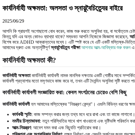
কার্যনির্বাহী অক্ষমতা: অলসতা ও স্নায়ুবৈচিত্র্যের বাইরে
2025/06/29
আপনি কি প্রায়শই অগোছালো বোধ করেন, কাজ শুরু করতে অসুবিধা হয়, বা সর্বোত্তম চেষ
কিন্তু যদি এর অন্য কোনও ব্যাখ্যা থাকে? সম্ভবত আপনি নিজেকে জিজ্ঞাসা করেছেন,
আমি
বিশেষ করে ADHD আক্রান্তদের মধ্যে। এটি স্পষ্ট করে যে এটি একটি মস্তিষ্ক-ভিত্তিক 
আমাদের দ্রুত এবং অন্তর্দৃষ্টিপূর্ণ
স্নায়ুবৈচিত্র্য পরীক্ষা
আপনার আত্ম-আবিষ্কার শুরু করুন
এ 
কার্যনির্বাহী অক্ষমতা কী?
কার্যনির্বাহী অক্ষমতা
কার্যনির্বাহী কার্যাবলী নামক মানসিক দক্ষতার একটি গোষ্ঠীর সাথে সম
কার্যাবলী প্রত্যাশার মতো মসৃণভাবে কাজ করে না, তখন এটি দৈনন্দিন অসুবিধা সৃষ্টি করতে পার
কার্যনির্বাহী কার্যাবলী সংজ্ঞায়িত করা: কেবল সংগঠনের চেয়েও বেশি কিছু
কার্যনির্বাহী কার্যাবলী
হল আমাদের মস্তিষ্কের "নিয়ন্ত্রণ কেন্দ্র"। এগুলি বিভিন্ন ধরণের ক্ষম
কার্যকরী স্মৃতি
: কাজ সম্পন্ন করার জন্য তথ্য মনে ধরে রাখা এবং তা কাজে লাগানো
নমনীয় চিন্তাভাবনা
: নতুন পরিস্থিতির সাথে খাপ খাওয়ানো এবং দৃষ্টিভঙ্গি পরিবর্তন ক
আত্ম-নিয়ন্ত্রণ
: আবেগ দমন করা এবং বিচ্যুতি প্রতিরোধ করা।
পরিকল্পনা এবং অগ্রাধিকার নির্ধারণ
: লক্ষ্য নির্ধারণ এবং সেগুলি অর্জনের জন্য পদক্ষে