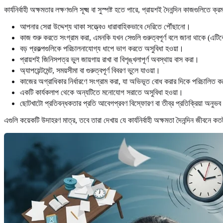
কার্যনির্বাহী অক্ষমতার লক্ষণগুলি সূক্ষ্ম বা সুস্পষ্ট হতে পারে, প্রায়শই দৈনন্দিন কাজগুলি
আপনার সেরা উদ্দেশ্য থাকা সত্ত্বেও ধারাবাহিকভাবে দেরিতে পৌঁছানো।
কাজ শুরু করতে সংগ্রাম করা, এমনকি যখন সেগুলি গুরুত্বপূর্ণ বলে জানা থাকে (এটিক
বড় প্রকল্পগুলিকে পরিচালনাযোগ্য ধাপে ভাগ করতে অসুবিধা হওয়া।
প্রায়শই জিনিসপত্র ভুল জায়গায় রাখা বা বিশৃঙ্খলাপূর্ণ অবস্থায় বাস করা।
অ্যাপয়েন্টমেন্ট, সময়সীমা বা গুরুত্বপূর্ণ বিবরণ ভুলে যাওয়া।
কাজের অগ্রাধিকার নির্ধারণে সংগ্রাম করা, যা অভিভূত বোধ করার দিকে পরিচালিত 
একটি কার্যকলাপ থেকে অন্যটিতে মনোযোগ সরাতে অসুবিধা হওয়া।
ছোটখাটো প্রতিবন্ধকতার প্রতি আবেগপ্রবণ বিস্ফোরণ বা তীব্র প্রতিক্রিয়া অনুভ
এগুলি কয়েকটি উদাহরণ মাত্র, তবে তারা দেখায় যে কার্যনির্বাহী অক্ষমতা দৈনন্দিন জীবনে 