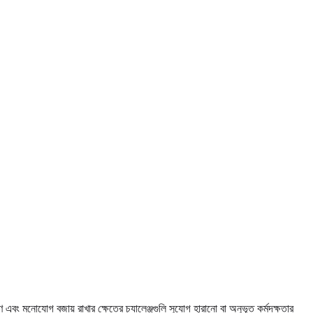
ং মনোযোগ বজায় রাখার ক্ষেত্রে চ্যালেঞ্জগুলি সুযোগ হারানো বা অনুভূত কর্মদক্ষতার