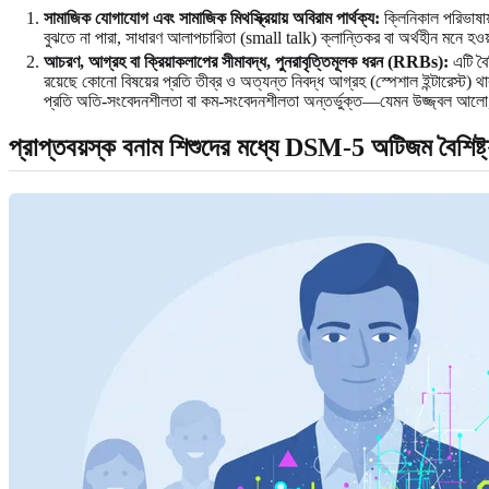
সামাজিক যোগাযোগ এবং সামাজিক মিথস্ক্রিয়ায় অবিরাম পার্থক্য:
ক্লিনিকাল পরিভাষা
বুঝতে না পারা, সাধারণ আলাপচারিতা (small talk) ক্লান্তিকর বা অর্থহীন মনে 
আচরণ, আগ্রহ বা ক্রিয়াকলাপের সীমাবদ্ধ, পুনরাবৃত্তিমূলক ধরন (RRBs):
এটি বৈ
রয়েছে কোনো বিষয়ের প্রতি তীব্র ও অত্যন্ত নিবদ্ধ আগ্রহ (স্পেশাল ইন্টারেস্ট) থ
প্রতি অতি-সংবেদনশীলতা বা কম-সংবেদনশীলতা অন্তর্ভুক্ত—যেমন উজ্জ্বল আলো, প
প্রাপ্তবয়স্ক বনাম শিশুদের মধ্যে DSM-5 অটিজম বৈশিষ্ট্