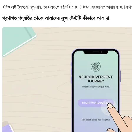
যদিও এই টুলগুলো মূল্যবান, তবে এগুলোর দৈর্ঘ্য এবং চিকিৎসা সংক্রান্ত ভাষার কারণে
প্রথাগত পদ্ধতির থেকে আমাদের সূক্ষ্ম টেস্টটি কীভাবে আলাদা