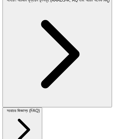
সাধারণ অটিজম মূল্যায়ন টুলসমূহ (RAADS-R, AQ এবং আরও অনেক কিছু)
সচরাচর জিজ্ঞাস্য (FAQ)