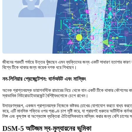
জীবনের পরবর্তী পর্যায়ে উত্তর খুঁজছেন এমন ব্যক্তিদের জন্য একটি সাধারণ হতাশার কা
বিশ্বে টিকে থাকার জন্য কয়েক দশক ধরে শিখছেন।
নন-লিনিয়ার প্রেজেন্টেশন: বার্নঅউট এবং মাস্কিং
অনেক প্রাপ্তবয়স্ক ডায়াগনস্টিক রাডারের নিচে থেকে যান একটি টিকে থাকার কৌশলের
স্বাভাবিক নিউরোডাইভারজেন্ট বৈশিষ্ট্যগুলোকে চেপে রাখেন।
উদাহরণস্বরূপ, একজন প্রাপ্তবয়স্ক নিজেকে কষ্টকর চোখের যোগাযোগ করতে বাধ্য করতে পা
করে, এটি মানসিক শক্তির ওপর প্রচণ্ড চাপ সৃষ্টি করে, যা প্রায়শই গুরুতর অটিস্টিক বার
লিঙ্গ এবং কৃষ্ণাঙ্গ বা অশ্বেতাঙ্গ ব্যক্তিরা ঐতিহাসিকভাবে মাস্কিং করার জন্য বেশি চাপের
DSM-5 অটিজম স্ব-মূল্যায়নের ভূমিকা