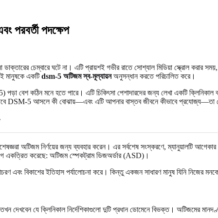
বং পরবর্তী পদক্ষেপ
াক্তারের চেম্বারে ঘটে না। এটি প্রায়শই গভীর রাতে সোশ্যাল মিডিয়া স্ক্রোল করার সময়
য়ই মানুষকে একটি
dsm-5 অটিজম স্ব-মূল্যায়ন
অনুসন্ধান করতে পরিচালিত করে।
SM-5) পড়া বেশ কঠিন মনে হতে পারে। এটি চিকিৎসা পেশাদারদের জন্য লেখা একটি ক্লিনিকাল বই
বে DSM-5 আসলে কী বোঝায়—এবং এটি আপনার বাস্তব জীবনে কীভাবে প্রযোজ্য—তা বোঝা আ
িশেষজ্ঞরা অটিজম নির্ণয়ের জন্য ব্যবহার করেন। এর সর্বশেষ সংস্করণে, ম্যানুয়ালটি আগে
াগে একত্রিত করেছে: অটিজম স্পেকট্রাম ডিজঅর্ডার (ASD)।
্তির আচরণ এবং বিকাশের ইতিহাস পর্যালোচনা করে। কিন্তু একজন সাধারণ মানুষ যিনি নিজের মন
 তখন দেখবেন যে ক্লিনিকাল নির্দেশিকাগুলো দুটি প্রধান ডোমেনে বিভক্ত। অটিজমের মানদণ্