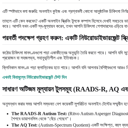
এটি স্পষ্টভাবে বলা জরুরি: অনলাইন কুইজ এবং প্রশ্নাবলী কোনো আনুষ্ঠানিক চিকিৎসা নির্ণ
তাহলে এটি কেন করবেন? একটি অনলাইন স্ক্রিনিং টুলকে কম্পাস হিসেবে দেখাই সবচেয়ে ভ
করে। আপনি যখন একটি স্ব-মূল্যায়ন করেন, তখন আপনি চিকিৎসা পেশাদারদের এড়িয়ে যাওয়া
পরবর্তী পদক্ষেপ গ্রহণ করুন: একটি নিউরোডাইভারজেন্ট স্ক্রিন
কঠোর চিকিৎসা মানদণ্ডগুলো পড়া একাকীত্বের অনুভূতি তৈরি করতে পারে। আপনি যদি সন্
প্রয়োজন যা সহজলভ্য, সহানুভূতিশীল এবং ইতিবাচক।
ক্লিনিকাল মানদণ্ড পড়া ক্লান্তিকর হতে পারে। আপনি যদি আপনার বৈশিষ্ট্যগুলো আরও নির
এখনই বিনামূল্যে নিউরোডাইভারজেন্ট টেস্ট দিন
সাধারণ অটিজম মূল্যায়ন টুলসমূহ (RAADS-R, AQ এ
অনুসন্ধান করার সময় আপনি সম্ভবত বেশ কয়েকটি সুপরিচিত অনলাইন টেস্টের সম্মুখীন হ
The RAADS-R Autism Test:
(Ritvo Autism Asperger Diagnostic Sca
শৈশবে ডায়াগনসিস থেকে "বেঁচে গেছেন"।
The AQ Test:
(Autism-Spectrum Quotient) একটি সংক্ষিপ্ত, বহুল ব্যবহৃত ৫০