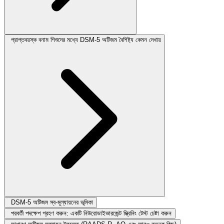
প্রাপ্তবয়স্ক বনাম শিশুদের মধ্যে DSM-5 অটিজম বৈশিষ্ট্য কেমন দেখায়
DSM-5 অটিজম স্ব-মূল্যায়নের ভূমিকা
পরবর্তী পদক্ষেপ গ্রহণ করুন: একটি নিউরোডাইভারজেন্ট স্ক্রিনিং টেস্ট চেষ্টা করুন