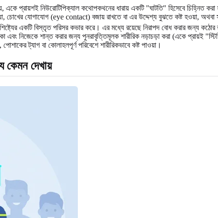
য়, একে প্রায়শই নিউরোটিপিক্যাল কথোপকথনের ধারায় একটি "ঘাটতি" হিসেবে চিহ্নিত ক
হওয়া, চোখের যোগাযোগ (eye contact) বজায় রাখতে বা এর উদ্দেশ্য বুঝতে কষ্ট হওয়া, অথব
শিষ্ট্যের একটি বিস্তৃত পরিসর কভার করে। এর মধ্যে রয়েছে নিরাপদ বোধ করার জন্য কঠোর 
াকা এবং নিজেকে শান্ত করার জন্য পুনরাবৃত্তিমূলক শারীরিক নড়াচড়া করা (একে প্রায়ই "স্ট
োশাকের ট্যাগ বা কোলাহলপূর্ণ পরিবেশে শারীরিকভাবে কষ্ট পাওয়া।
য কেমন দেখায়