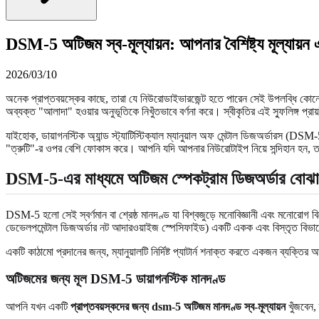
DSM-5 অটিজম স্ব-মূল্যায়ন: আপনার বৈশিষ্ট্য মূল্যায়ন এ
2026/03/10
অনেক প্রাপ্তবয়স্কের কাছে, তারা যে নিউরোডাইভারজেন্ট হতে পারেন সেই উপলব্ধি কোনো ড
অব্যক্ত "আলাদা" হওয়ার অনুভূতিকে নিখুঁতভাবে বর্ণনা করে। স্বীকৃতির এই স্ফুলিঙ্গ প্রা
যাইহোক, ডায়াগনস্টিক অ্যান্ড স্ট্যাটিস্টিক্যাল ম্যানুয়াল অফ মেন্টাল ডিজঅর্ডারস (D
"ত্রুটি"-র ওপর বেশি ফোকাস করে। আপনি যদি আপনার নিউরোটাইপ নিয়ে সন্দিহান হন, ত
DSM-5-এর মাধ্যমে অটিজম স্পেকট্রাম ডিজঅর্ডার বোঝা
DSM-5 হলো সেই স্বর্ণমান বা শ্রেষ্ঠ মানদণ্ড যা বিশ্বজুড়ে মনোবিজ্ঞানী এবং মনোরোগ ব
ডেভেলপমেন্টাল ডিজঅর্ডার নট আদারওয়াইজ স্পেসিফাইড) একটি একক এবং বিস্তৃত বিভ
একটি কাঠামো প্রদানের জন্য, ম্যানুয়ালটি নির্দিষ্ট প্যাটার্ন শনাক্ত করতে একজন ব্যক
অটিজমের জন্য মূল DSM-5 ডায়াগনস্টিক মানদণ্ড
আপনি যখন একটি
প্রাপ্তবয়স্কদের জন্য dsm-5 অটিজম মানদণ্ড স্ব-মূল্যায়ন
খুঁজবেন,