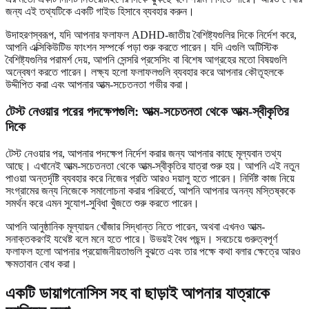
জন্য এই তথ্যটিকে একটি গাইড হিসাবে ব্যবহার করুন।
উদাহরণস্বরূপ, যদি আপনার ফলাফল ADHD-জাতীয় বৈশিষ্ট্যগুলির দিকে নির্দেশ করে,
আপনি এক্সিকিউটিভ ফাংশন সম্পর্কে পড়া শুরু করতে পারেন। যদি এগুলি অটিস্টিক
বৈশিষ্ট্যগুলির পরামর্শ দেয়, আপনি সেন্সরি প্রসেসিং বা বিশেষ আগ্রহের মতো বিষয়গুলি
অন্বেষণ করতে পারেন। লক্ষ্য হলো ফলাফলগুলি ব্যবহার করে আপনার কৌতূহলকে
উদ্দীপিত করা এবং আপনার আত্ম-সচেতনতা গভীর করা।
টেস্ট নেওয়ার পরের পদক্ষেপগুলি: আত্ম-সচেতনতা থেকে আত্ম-স্বীকৃতির
দিকে
টেস্ট নেওয়ার পর, আপনার পদক্ষেপ নির্দেশ করার জন্য আপনার কাছে মূল্যবান তথ্য
আছে। এখানেই আত্ম-সচেতনতা থেকে আত্ম-স্বীকৃতির যাত্রা শুরু হয়। আপনি এই নতুন
পাওয়া অন্তর্দৃষ্টি ব্যবহার করে নিজের প্রতি আরও দয়ালু হতে পারেন। নির্দিষ্ট কাজ নিয়ে
সংগ্রামের জন্য নিজেকে সমালোচনা করার পরিবর্তে, আপনি আপনার অনন্য মস্তিষ্ককে
সমর্থন করে এমন সুযোগ-সুবিধা খুঁজতে শুরু করতে পারেন।
আপনি আনুষ্ঠানিক মূল্যায়ন খোঁজার সিদ্ধান্ত নিতে পারেন, অথবা এখনও আত্ম-
সনাক্তকরণই যথেষ্ট বলে মনে হতে পারে। উভয়ই বৈধ পছন্দ। সবচেয়ে গুরুত্বপূর্ণ
ফলাফল হলো আপনার প্রয়োজনীয়তাগুলি বুঝতে এবং তার পক্ষে কথা বলার ক্ষেত্রে আরও
ক্ষমতাবান বোধ করা।
একটি ডায়াগনোসিস সহ বা ছাড়াই আপনার যাত্রাকে