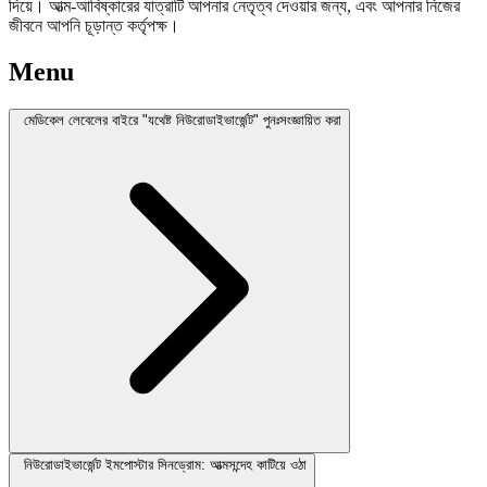
দিয়ে। আত্ম-আবিষ্কারের যাত্রাটি আপনার নেতৃত্ব দেওয়ার জন্য, এবং আপনার নিজের
জীবনে আপনি চূড়ান্ত কর্তৃপক্ষ।
Menu
মেডিকেল লেবেলের বাইরে "যথেষ্ট নিউরোডাইভার্জেন্ট" পুনঃসংজ্ঞায়িত করা
নিউরোডাইভার্জেন্ট ইমপোস্টার সিনড্রোম: আত্মসন্দেহ কাটিয়ে ওঠা