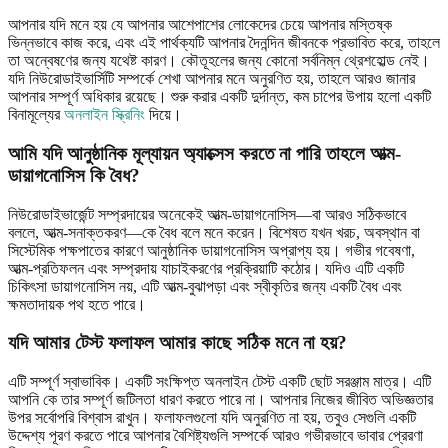
আপনার যদি মনে হয় যে আপনার আশেপাশের লোকেদের চেয়ে আপনার মস্তিষ্ক
ভিন্নভাবে কাজ করে, এবং এই পার্থক্যটি আপনার দৈনন্দিন জীবনকে প্রভাবিত করে, তাহলে
তা অন্বেষণের জন্য যথেষ্ট কারণ। কৌতূহলের জন্য কোনো সর্বনিম্ন থ্রেশহোল্ড নেই।
যদি নিউরোডাইভার্সিটি সম্পর্কে শেখা আপনার মনে অনুরণিত হয়, তাহলে আরও জানার
আপনার সম্পূর্ণ অধিকার রয়েছে। শুরু করার একটি দুর্দান্ত, কম চাপের উপায় হলো একটি
বিনামূল্যের
অনলাইন স্ক্রিনিং
দিয়ে।
আমি যদি আনুষ্ঠানিক মূল্যায়ন অ্যাক্সেস করতে না পারি তাহলে আত্ম-
ডায়াগনোসিস কি বৈধ?
নিউরোডাইভার্জেন্ট সম্প্রদায়ের অনেকেই আত্ম-ডায়াগনোসিস—বা আরও সঠিকভাবে
বললে, আত্ম-সনাক্তকরণ—কে বৈধ বলে মনে করেন। বিশেষত যখন খরচ, অবস্থান বা
সিস্টেমিক পক্ষপাতের কারণে আনুষ্ঠানিক ডায়াগনোসিস অপ্রাপ্য হয়। গভীর গবেষণা,
আত্ম-প্রতিফলন এবং সম্প্রদায় যাচাইকরণের প্রক্রিয়াটি কঠোর। যদিও এটি একটি
চিকিৎসা ডায়াগনোসিস নয়, এটি আত্ম-বুঝাপড়া এবং স্বীকৃতির জন্য একটি বৈধ এবং
ক্ষমতাদায়ক পথ হতে পারে।
যদি আমার টেস্ট ফলাফল আমার কাছে সঠিক মনে না হয়?
এটি সম্পূর্ণ স্বাভাবিক। একটি সংক্ষিপ্ত অনলাইন টেস্ট একটি ছোট সরঞ্জাম মাত্র। এটি
আপনি কে তার সম্পূর্ণ জটিলতা ধারণ করতে পারে না। আপনার নিজের জীবিত অভিজ্ঞতার
উপর সর্বোপরি বিশ্বাস রাখুন। ফলাফলগুলো যদি অনুরণিত না হয়, তবুও সেগুলি একটি
উদ্দেশ্য পূরণ করতে পারে আপনার বৈশিষ্ট্যগুলি সম্পর্কে আরও গভীরভাবে ভাবার প্রেরণা