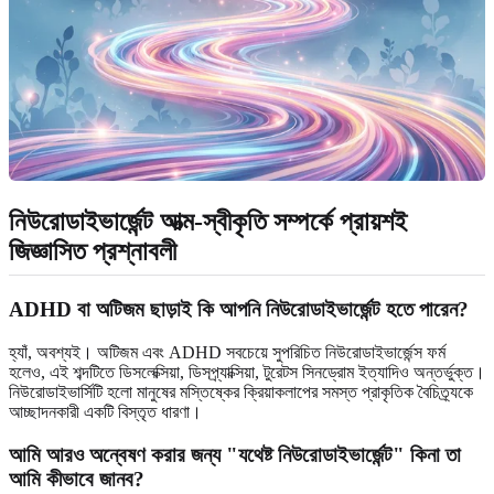
নিউরোডাইভার্জেন্ট আত্ম-স্বীকৃতি সম্পর্কে প্রায়শই
জিজ্ঞাসিত প্রশ্নাবলী
ADHD বা অটিজম ছাড়াই কি আপনি নিউরোডাইভার্জেন্ট হতে পারেন?
হ্যাঁ, অবশ্যই। অটিজম এবং ADHD সবচেয়ে সুপরিচিত নিউরোডাইভার্জেন্স ফর্ম
হলেও, এই শব্দটিতে ডিসলেক্সিয়া, ডিসপ্র্যাক্সিয়া, টুরেটস সিনড্রোম ইত্যাদিও অন্তর্ভুক্ত।
নিউরোডাইভার্সিটি হলো মানুষের মস্তিষ্কের ক্রিয়াকলাপের সমস্ত প্রাকৃতিক বৈচিত্র্যকে
আচ্ছাদনকারী একটি বিস্তৃত ধারণা।
আমি আরও অন্বেষণ করার জন্য "যথেষ্ট নিউরোডাইভার্জেন্ট" কিনা তা
আমি কীভাবে জানব?