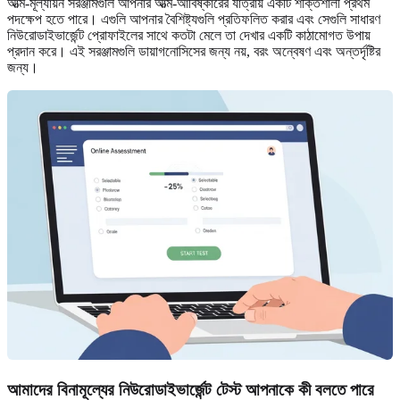
আত্ম-মূল্যায়ন সরঞ্জামগুলি আপনার আত্ম-আবিষ্কারের যাত্রায় একটি শক্তিশালী প্রথম
পদক্ষেপ হতে পারে। এগুলি আপনার বৈশিষ্ট্যগুলি প্রতিফলিত করার এবং সেগুলি সাধারণ
নিউরোডাইভার্জেন্ট প্রোফাইলের সাথে কতটা মেলে তা দেখার একটি কাঠামোগত উপায়
প্রদান করে। এই সরঞ্জামগুলি ডায়াগনোসিসের জন্য নয়, বরং অন্বেষণ এবং অন্তর্দৃষ্টির
জন্য।
আমাদের বিনামূল্যের নিউরোডাইভার্জেন্ট টেস্ট আপনাকে কী বলতে পারে