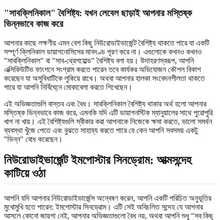
"সাবক্লিনিকাল" বৈশিষ্ট্য: যখন লেবেল ছাড়াই আপনার মস্তিষ্ক
ভিন্নভাবে কাজ করে
আপনার কাছে লক্ষণীয় এমন বেশ কিছু নিউরোডাইভার্জেন্ট বৈশিষ্ট্য থাকতে পারে যা একটি
সম্পূর্ণ ক্লিনিকাল ডায়াগনোসিসের মানদণ্ড পূরণ করে না। এগুলোকে কখনও কখনও
"সাবক্লিনিকাল" বা "সাব-থ্রেশহোল্ড" বৈশিষ্ট্য বলা হয়। উদাহরণস্বরূপ, আপনি
এক্সিকিউটিভ ফাংশনে সংগ্রাম করতে পারেন তবে কার্যকর অভিযোজন কৌশল বিকাশ
করেছেন যা অসুবিধাটিকে লুকিয়ে রাখে। অথবা আপনার হালকা সংবেদনশীলতা থাকতে
পারে যা আপনি নির্বিঘে্নে মোকাবেলা করতে শিখেছেন।
এই অভিজ্ঞতাগুলি বাস্তব এবং বৈধ। সাবক্লিনিকাল বৈশিষ্ট্য থাকার অর্থ হলো আপনার
মস্তিষ্ক ভিন্নভাবে কাজ করে, এমনকি যদি এটি ডায়াগনস্টিক ম্যানুয়ালের সাথে পুরোপুরি
খাপ না খায়। এই বৈশিষ্ট্যগুলি স্বীকার করা আপনাকে নিজেকে ক্ষমা করতে, ভালো সমর্থন
ব্যবস্থা খুঁজে পেতে এবং বুঝতে সাহায্য করতে পারে যে কেন আপনি সবসময় একটু
"ভিন্ন" বোধ করেছেন।
নিউরোডাইভার্জেন্ট ইমপোস্টার সিনড্রোম: আত্মসন্দেহ
কাটিয়ে ওঠা
আপনি যদি আপনার নিউরোডাইভার্জেন্স অন্বেষণ করেন, আপনি একটি পরিচিত অনুভূতির
মুখোমুখি হতে পারেন: ইমপোস্টার সিনড্রোম। এটি সেই অবিচলিত সন্দেহ যে আপনার
আসলে কোনো জায়গা নেই, আপনার অভিজ্ঞতাগুলো বৈধ নয়, অথবা আপনি শুধু "সব কিছু