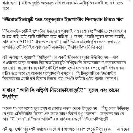
বানাচ্ছেন"। এই অনুভূতি অত্যন্ত সাধারণ এবং আত্ম-স্বীকৃতির একটি বড় বাধা হতে
পারে।
নিউরোডাইভার্জেন্ট আত্ম-অনুসন্ধানে ইমপোস্টার সিনড্রোম চিনতে পারা
নিউরোডাইভার্জেন্ট ইমপোস্টার সিনড্রোম প্রায়শই এমন শোনায়: "আমি চোখের সংযোগ
রাখতে পারি, তাই আমি অটিস্টিক হতে পারি না"। অথবা, "আমি স্কুলে ভালো করেছি,
তাই আমার ADHD থাকতে পারে না"। এটি নিউরোডাইভার্জেন্স কেমন দেখায় সে
সম্পর্কিত স্টেরিওটাইপ এবং একটি অনমনীয় দৃষ্টিভঙ্গির উপর নির্ভর করে।
এই আত্মসন্দেহ প্রায়শই "মাস্কিং" এর একটি জীবনকাল দ্বারা উদ্দীপিত হয়—খাপ
খাওয়ানোর জন্য আপনার নিউরোডাইভার্জেন্ট বৈশিষ্ট্যগুলি সচেতনভাবে বা অবচেতনভাবে
লুকানো। বছরের পর বছর নিউরোটাইপিক্যাল হওয়ার ভান করার পরে, এটি বিশ্বাস করা
কঠিন হতে পারে যে আপনার সংগ্রামগুলি বাস্তব। এই চিন্তাগুলিকে ইমপোস্টার
সিনড্রোমের একটি রূপ হিসাবে চিনতে পারা সেগুলি কাটিয়ে ওঠার প্রথম পদক্ষেপ।
সাধারণ "আমি কি সত্যিই নিউরোডাইভার্জেন্ট?" সন্দেহ এবং তাদের
উৎপত্তি
অনেক সাধারণ সন্দেহ ভুল তথ্য বা বোঝার অভাব থেকে উদ্ভূত হয়। কিছু লোক উদ্বিগ্ন
যে তারা এক্সিকিউটিভ ডিসফাংশন আছে তার পরিবর্তে শুধু "অলস"। অন্যদের ভয় যে
তারা "উদ্বিগ্ন" বা "অস্বাভাবিক" বরং সত্যিকার অর্থে নিউরোডাইভার্জেন্ট।
এই সন্দেহগুলি প্রায়শই সমাজের সাথে খাপ খাওয়ানোর চাপ থেকে উৎপন্ন হয়। আমাদের