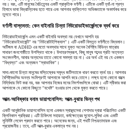
নয়। বরং, এটি মানুষের বৈচিত্র্যের একটি প্রাকৃতিক বর্ণালী। এটিকে একটি হ্যাঁ-না প্রশ্ন
হিসাবে ভাবা বিভ্রান্তিকর হতে পারে এবং আপনার ব্যক্তিগত অভিজ্ঞতাকে অকার্যকর করে
তুলতে পারে।
বর্ণালী বাস্তবতা: কেন বাইনারি চিন্তা নিউরোডাইভার্জেন্সকে ব্যর্থ করে
নিউরোডাইভার্জেন্স এমন একটি বাইনারি অবস্থা নয় যেখানে আপনি হয়
"নিউরোডাইভার্জেন্ট" নয় "নিউরোটাইপিক্যাল"। এটি একটি বিস্তৃত বর্ণালীতে বিদ্যমান।
অটিজম বা ADHD এর মতো অবস্থার সাথে যুক্ত অনেক বৈশিষ্ট্য বিভিন্ন মাত্রায়
সাধারণ জনগোষ্ঠীতে উপস্থিত থাকে। উদাহরণস্বরূপ, কিছু মানুষ শব্দের প্রতি অত্যন্ত
সংবেদনশীল, আবার অন্যদের তাতে কোনো সমস্যা হয় না। এর অর্থ এই নয় যে একজন
"বিধ্বস্ত" এবং অন্যজন "স্বাভাবিক"।
সাদা-কালো চিন্তা মানুষের মস্তিষ্কের সমৃদ্ধ জটিলতাকে ধারণ করতে ব্যর্থ হয়। আপনার
বৈশিষ্ট্যগুলির অনন্য সংমিশ্রণই আপনাকে আপনি করে তোলে। লক্ষ্য হলো কোনো বাক্সে
নির্দ্বিধায় ফিট করা নয়, বরং আপনার নিজের মনের নিদর্শনগুলিকে বোঝা। এটি স্বীকার করা
আপনাকে যে কোনো কিছুতে "যথেষ্ট" হওয়ার চাপ থেকে মুক্ত করতে পারে।
আত্ম-আবিষ্কার বনাম ডায়াগনোসিস: আত্ম-বুঝার ভিন্ন পথ
একটি আনুষ্ঠানিক ডায়াগনোসিস হলো একজন স্বাস্থ্যসেবা পেশাদার দ্বারা পরিচালিত একটি
ক্লিনিকাল প্রক্রিয়া। এটি চিকিৎসা সহায়তা, কর্মক্ষেত্রের সুযোগ-সুবিধা এবং একটি
সুনির্দিষ্ট লেবেল প্রদান করতে পারে। অনেকের জন্য, এই পথটি নিশ্চয়তাদায়ক এবং
প্রয়োজনীয়। তবে, এটি আত্ম-বুঝার একমাত্র পথ নয়।