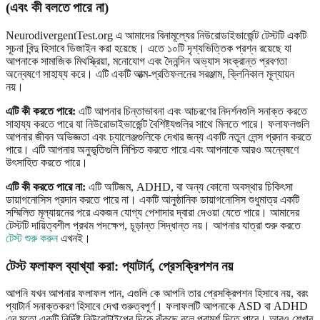
(এবং কী বলতে পারে না)
NeurodivergentTest.org এ আমাদের বিনামূল্যের নিউরোডাইভার্জেন্ট টেস্টটি একটি
সূচনা বিন্দু হিসাবে ডিজাইন করা হয়েছে। এতে ১০টি দৃশ্যভিত্তিক প্রশ্ন রয়েছে যা
আপনাকে সামাজিক মিথস্ক্রিয়া, মনোযোগ এবং দৈনন্দিন অভ্যাস সংক্রান্ত প্রবণতা
অন্বেষণে সাহায্য করে। এটি একটি আত্ম-প্রতিফলনের সরঞ্জাম, ক্লিনিকাল মূল্যায়ন
নয়।
এটি কী করতে পারে:
এটি আপনার চিন্তাভাবনা এবং আচরণের নিদর্শনগুলি সনাক্ত করতে
সাহায্য করতে পারে যা নিউরোডাইভার্জেন্ট বৈশিষ্ট্যগুলির সাথে মিলতে পারে। ফলাফলগুলি
আপনার জীবন অভিজ্ঞতা এবং চ্যালেঞ্জগুলিকে দেখার জন্য একটি নতুন লেন্স প্রদান করতে
পারে। এটি আপনার অনুভূতিগুলি নিশ্চিত করতে পারে এবং আপনাকে আরও অন্বেষণে
উৎসাহিত করতে পারে।
এটি কী করতে পারে না:
এটি অটিজম, ADHD, বা অন্য কোনো অবস্থার চিকিৎসা
ডায়াগনোসিস প্রদান করতে পারে না। একটি আনুষ্ঠানিক ডায়াগনোসিস শুধুমাত্র একটি
সম্মিলিত মূল্যায়নের পরে একজন যোগ্য পেশাদার দ্বারা দেওয়া যেতে পারে। আমাদের
টেস্টটি দায়িত্বশীল প্রথম পদক্ষেপ, চূড়ান্ত সিদ্ধান্ত নয়। আপনার যাত্রা শুরু করতে
টেস্ট শুরু করুন
এখনই।
টেস্ট ফলাফল ব্যাখ্যা করা: প্যাটার্ন, প্রেসক্রিপশন নয়
আপনি যখন আপনার ফলাফল পান, এগুলি কে আপনি তার প্রেসক্রিপশন হিসাবে নয়, বরং
প্যাটার্ন সনাক্তকরণ হিসাবে দেখা গুরুত্বপূর্ণ। ফলাফলটি আপনাকে ASD বা ADHD
এর মতো একটি নির্দিষ্ট নিউরোটাইপের দিকে ঝুঁকছে বলে পরামর্শ দিতে পারে। আরও শেখার