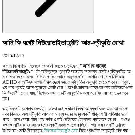
আমি কি যথেষ্ট নিউরোডাইভার্জেন্ট? আত্ম-স্বীকৃতি বোঝা
2025/12/25
আপনি কি কখনও নিজেকে জিজ্ঞাসা করতে দেখেছেন,
"আমি কি সত্যিই
নিউরোডাইভার্জেন্ট?"
এই অবিশ্রান্ত প্রশ্নটি আমাদের অনেকের মনেই প্রতিধ্বনিত হয়
যারা মনে করেন আমরা বিশ্বটাকে ভিন্নভাবে অনুভব করি। আপনি সোশ্যাল মিডিয়ায়
ADHD বা অটিজম সম্পর্কে গল্প দেখে হয়তো স্বীকৃতির অনুভূতি পেতে পারেন। তবুও,
এর পরে প্রায়ই আসে সন্দেহের একটি ঢেউ। আপনি ভাবতে পারেন আপনার অভিজ্ঞতাগুলো
কি "যথেষ্ট" গোনা যায়, বিশেষত যখন একটি আনুষ্ঠানিক ডায়াগনোসিস পাওয়া দুরূহ মনে
হয়।
এই নিবন্ধটি আপনার জন্যই। আমরা এই সাধারণ দ্বিধা অন্বেষণ করব এবং আলোচনা
করব কিভাবে আত্ম-স্বীকৃতি আপনার অনন্য মনের জন্য একটি শক্তিশালী হাতিয়ার হতে
পারে। আত্ম-বোঝাপড়ার পথে সর্বদা একটি মেডিকেল লেবেলের প্রয়োজন হয় না। কখনও
কখনও এটি শুরু হয় অন্বেষণের একটি সহজ পদক্ষেপ দিয়ে। শুরু করার একটি দুর্দান্ত
উপায় হল একটি বিনামূল্যের
নিউরোডাইভার্জেন্ট টেস্ট
নিয়ে প্রাথমিক অন্তর্দৃষ্টি লাভ করা।