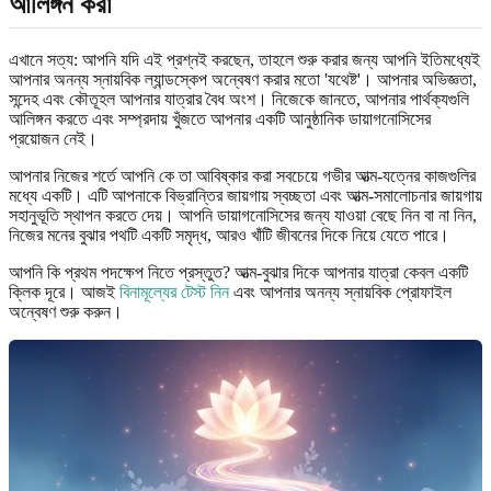
আলিঙ্গন করা
এখানে সত্য: আপনি যদি এই প্রশ্নই করছেন, তাহলে শুরু করার জন্য আপনি ইতিমধ্যেই
আপনার অনন্য স্নায়বিক ল্যান্ডস্কেপ অন্বেষণ করার মতো 'যথেষ্ট'। আপনার অভিজ্ঞতা,
সন্দেহ এবং কৌতূহল আপনার যাত্রার বৈধ অংশ। নিজেকে জানতে, আপনার পার্থক্যগুলি
আলিঙ্গন করতে এবং সম্প্রদায় খুঁজতে আপনার একটি আনুষ্ঠানিক ডায়াগনোসিসের
প্রয়োজন নেই।
আপনার নিজের শর্তে আপনি কে তা আবিষ্কার করা সবচেয়ে গভীর আত্ম-যত্নের কাজগুলির
মধ্যে একটি। এটি আপনাকে বিভ্রান্তির জায়গায় স্বচ্ছতা এবং আত্ম-সমালোচনার জায়গায়
সহানুভূতি স্থাপন করতে দেয়। আপনি ডায়াগনোসিসের জন্য যাওয়া বেছে নিন বা না নিন,
নিজের মনের বুঝার পথটি একটি সমৃদ্ধ, আরও খাঁটি জীবনের দিকে নিয়ে যেতে পারে।
আপনি কি প্রথম পদক্ষেপ নিতে প্রস্তুত? আত্ম-বুঝার দিকে আপনার যাত্রা কেবল একটি
ক্লিক দূরে। আজই
বিনামূল্যের টেস্ট নিন
এবং আপনার অনন্য স্নায়বিক প্রোফাইল
অন্বেষণ শুরু করুন।