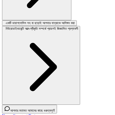
একটি ডায়াগনোসিস সহ বা ছাড়াই আপনার যাত্রাকে আলিঙ্গন করা
নিউরোডাইভার্জেন্ট আত্ম-স্বীকৃতি সম্পর্কে প্রায়শই জিজ্ঞাসিত প্রশ্নাবলী
আপনার মতামত আমাদের কাছে গুরুত্বপূর্ণ!