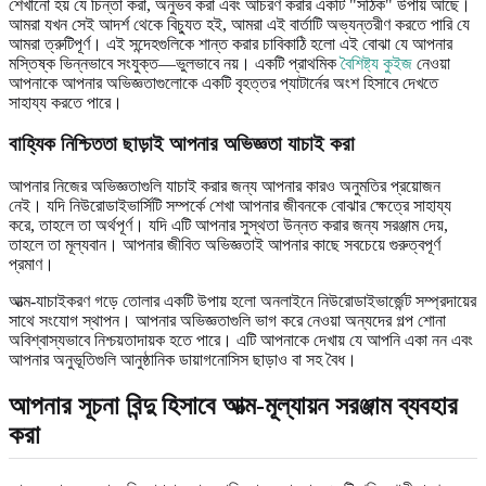
শেখানো হয় যে চিন্তা করা, অনুভব করা এবং আচরণ করার একটি "সঠিক" উপায় আছে।
আমরা যখন সেই আদর্শ থেকে বিচ্যুত হই, আমরা এই বার্তাটি অভ্যন্তরীণ করতে পারি যে
আমরা ত্রুটিপূর্ণ। এই সন্দেহগুলিকে শান্ত করার চাবিকাঠি হলো এই বোঝা যে আপনার
মস্তিষ্ক ভিন্নভাবে সংযুক্ত—ভুলভাবে নয়। একটি প্রাথমিক
বৈশিষ্ট্য কুইজ
নেওয়া
আপনাকে আপনার অভিজ্ঞতাগুলোকে একটি বৃহত্তর প্যাটার্নের অংশ হিসাবে দেখতে
সাহায্য করতে পারে।
বাহ্যিক নিশ্চিততা ছাড়াই আপনার অভিজ্ঞতা যাচাই করা
আপনার নিজের অভিজ্ঞতাগুলি যাচাই করার জন্য আপনার কারও অনুমতির প্রয়োজন
নেই। যদি নিউরোডাইভার্সিটি সম্পর্কে শেখা আপনার জীবনকে বোঝার ক্ষেত্রে সাহায্য
করে, তাহলে তা অর্থপূর্ণ। যদি এটি আপনার সুস্থতা উন্নত করার জন্য সরঞ্জাম দেয়,
তাহলে তা মূল্যবান। আপনার জীবিত অভিজ্ঞতাই আপনার কাছে সবচেয়ে গুরুত্বপূর্ণ
প্রমাণ।
আত্ম-যাচাইকরণ গড়ে তোলার একটি উপায় হলো অনলাইনে নিউরোডাইভার্জেন্ট সম্প্রদায়ের
সাথে সংযোগ স্থাপন। আপনার অভিজ্ঞতাগুলি ভাগ করে নেওয়া অন্যদের গল্প শোনা
অবিশ্বাস্যভাবে নিশ্চয়তাদায়ক হতে পারে। এটি আপনাকে দেখায় যে আপনি একা নন এবং
আপনার অনুভূতিগুলি আনুষ্ঠানিক ডায়াগনোসিস ছাড়াও বা সহ বৈধ।
আপনার সূচনা বিন্দু হিসাবে আত্ম-মূল্যায়ন সরঞ্জাম ব্যবহার
করা