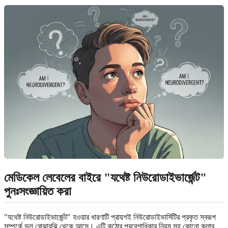
মেডিকেল লেবেলের বাইরে "যথেষ্ট নিউরোডাইভার্জেন্ট"
পুনঃসংজ্ঞায়িত করা
"যথেষ্ট নিউরোডাইভার্জেন্ট" হওয়ার ধারণাটি প্রায়শই নিউরোডাইভার্সিটির প্রকৃত স্বরূপ
সম্পর্কে ভুল বোঝাবুঝি থেকে আসে। এটি কঠোর প্রবেশাধিকার নিয়ম সহ কোনো ক্লাব