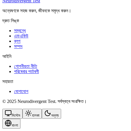
Neurodivergent Test
অন্বেষণকে সহজ করুন, জীবনকে সমৃদ্ধ করুন।
দ্রুত লিঙ্ক
সম্বন্ধে
এফএকিউ
ব্লগ
সম্পদ
আইনি
গোপনীয়তা নীতি
পরিষেবার শর্তাবলী
সহায়তা
যোগাযোগ
© 2025 Neurodivergent Test. সর্বস্বত্ব সংরক্ষিত।
সিস্টেম
হালকা
অদৃশ্য
বাংলা