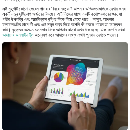
এই মুহূর্তটি কোনো লেবেল পাওয়ার বিষয়ে নয়; এটি আপনার অভিজ্ঞতাগুলিকে দেখার জন্য
একটি নতুন দৃষ্টিকোণ অর্জনের বিষয়ে। এটি নিজের সাথে একটি কথোপকথনের শুরু, যা
গভীর উপলব্ধি এবং আত্মবিশ্বাস বৃদ্ধির দিকে নিয়ে যেতে পারে। আসুন, আপনার
ফলাফলগুলির মানে কী এবং এই নতুন তথ্য দিয়ে আপনি কী করতে পারেন তা অন্বেষণ
করি। বৃহত্তর আত্ম-সচেতনতার দিকে আপনার যাত্রা এখন শুরু হচ্ছে, এবং আপনি সর্বদা
আমাদের অনলাইন টুল
অন্বেষণ করে আমাদের সংস্থানগুলি পুনরায় দেখতে পারেন।