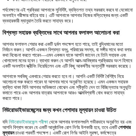
পর্যবেক্ষণের এই প্রক্রিয়া আপনাকে সুনির্দিষ্ট, ব্যক্তিগত তথ্য সরবরাহ করবে যা যেকোনো
অনলাইন পরীক্ষার বাইরে যায়। এটি আপনাকে আপনার নিজের মস্তিষ্কের জন্য একটি
ব্যবহারকারী ম্যানুয়াল তৈরি করতে সাহায্য করে।
বিশ্বস্ত সহায়ক ব্যক্তিদের সাথে আপনার ফলাফল আলোচনা করা
আপনার ফলাফল শেয়ার করা একটি দুর্বল পদক্ষেপ হতে পারে, তাই বুদ্ধিমানের মতো
নির্বাচন করুন। আপনি একজন বিশ্বস্ত বন্ধু, পরিবারের সদস্য, বা সঙ্গীর সাথে কথা বলার
কথা বিবেচনা করতে পারেন—এমন একজন যাকে আপনি জানেন যে তিনি সহায়ক এবং
খোলামেলা মনের হবেন। ব্যাখ্যা করুন যে আপনি আত্ম-আবিষ্কার প্রক্রিয়ার অংশ হিসাবে
একটি অনলাইন স্ক্রীনিং নিয়েছিলেন এবং এটি কিছু আকর্ষণীয় অন্তর্দৃষ্টি সরবরাহ করেছে।
আপনাকে সবকিছু একবারে শেয়ার করতে হবে না। আপনি একটি নির্দিষ্ট বৈশিষ্ট্য নিয়ে
আলোচনা শুরু করতে পারেন যা আপনার সাথে অনুরণিত হয়েছে। এমন একজন সহায়ক
ব্যক্তি থাকা যিনি আপনার অভিজ্ঞতা বোঝেন এবং স্বীকৃতি দেন তা বিচ্ছিন্নতার অনুভূতি
কমাতে পারে এবং আপনার যাত্রায় আপনাকে আরও আত্মবিশ্বাসী বোধ করতে সাহায্য
করতে পারে।
নিউরোডাইভারজেন্সের জন্য কখন পেশাদার মূল্যায়ন চাওয়া উচিত
যদি
নিউরোডাইভারজেন্স পরীক্ষা
থেকে আপনার ফলাফলগুলি গভীরভাবে অনুরণিত হয় এবং
আপনি বিশ্বাস করেন যে একটি আনুষ্ঠানিক রোগ নির্ণয় উপকারী হবে, তবে একটি
পেশাদার
মূল্যায়ন
চাওয়া পরবর্তী পদক্ষেপ। একটি রোগ নির্ণয় আইনি সুরক্ষা, কর্মক্ষেত্রে