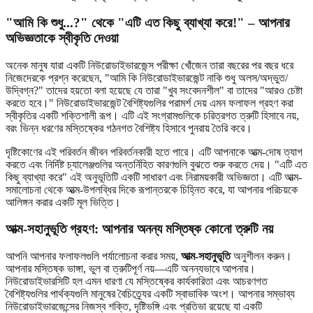
"আমি কি শুধু...?" থেকে "এটি এত কিছু ব্যাখ্যা করে!" – আপনার
অভিজ্ঞতাকে স্বীকৃতি দেওয়া
অনেক মানুষ যারা একটি নিউরোডাইভারজেন্স পরীক্ষা খোঁজেন তারা বছরের পর বছর ধরে
নিজেদেরকে প্রশ্ন করেছেন, "আমি কি নিউরোডাইভারজেন্ট নাকি শুধু অলস/অদ্ভুত/
উদ্বিগ্ন?" তাদের হয়তো বলা হয়েছে যে তারা "খুব সংবেদনশীল" বা তাদের "আরও চেষ্টা
করতে হবে।" নিউরোডাইভারজেন্ট বৈশিষ্ট্যগুলির পরামর্শ দেয় এমন ফলাফল গ্রহণ করা
স্বীকৃতির একটি শক্তিশালী রূপ। এটি এই সংগ্রামগুলিকে চরিত্রগত ত্রুটি হিসাবে নয়,
বরং ভিন্ন ধরণের মস্তিষ্কের গঠনগত বৈশিষ্ট্য হিসাবে পুনরায় তৈরি করে।
দৃষ্টিকোণের এই পরিবর্তন জীবন পরিবর্তনকারী হতে পারে। এটি আপনাকে আত্ম-দোষ ত্যাগ
করতে এবং নির্দিষ্ট চ্যালেঞ্জগুলির অন্তর্নিহিত কারণগুলি বুঝতে শুরু করতে দেয়। "এটি এত
কিছু ব্যাখ্যা করে" এই অনুভূতিটি একটি সাধারণ এবং নিরাময়কারী অভিজ্ঞতা। এটি আত্ম-
সমালোচনা থেকে আত্ম-উপলব্ধির দিকে রূপান্তরকে চিহ্নিত করে, যা আপনার পরিচয়কে
আলিঙ্গন করার একটি মূল ভিত্তি।
আত্ম-সহানুভূতি গ্রহণ: আপনার অনন্য মস্তিষ্ক কোনো ত্রুটি নয়
আপনি আপনার ফলাফলগুলি পর্যালোচনা করার সময়,
আত্ম-সহানুভূতি
অনুশীলন করুন।
আপনার মস্তিষ্ক ভাঙ্গা, ভুল বা ত্রুটিপূর্ণ নয়—এটি অনন্যভাবে আপনার।
নিউরোডাইভারসিটি হল এমন ধারণা যে মস্তিষ্কের কার্যকারিতা এবং আচরণগত
বৈশিষ্ট্যগুলির পার্থক্যগুলি মানুষের বৈচিত্র্যের একটি স্বাভাবিক অংশ। আপনার সম্ভাব্য
নিউরোডাইভারজেন্সের নিজস্ব শক্তি, দৃষ্টিভঙ্গি এবং প্রতিভা রয়েছে যা একটি