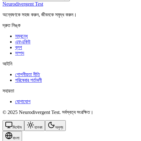
Neurodivergent Test
অন্বেষণকে সহজ করুন, জীবনকে সমৃদ্ধ করুন।
দ্রুত লিঙ্ক
সম্বন্ধে
এফএকিউ
ব্লগ
সম্পদ
আইনি
গোপনীয়তা নীতি
পরিষেবার শর্তাবলী
সহায়তা
যোগাযোগ
© 2025 Neurodivergent Test. সর্বস্বত্ব সংরক্ষিত।
সিস্টেম
হালকা
অদৃশ্য
বাংলা