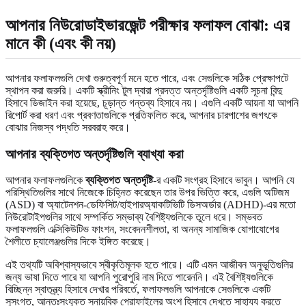
আপনার নিউরোডাইভারজেন্ট পরীক্ষার ফলাফল বোঝা: এর
মানে কী (এবং কী নয়)
আপনার ফলাফলগুলি দেখা গুরুত্বপূর্ণ মনে হতে পারে, এবং সেগুলিকে সঠিক প্রেক্ষাপটে
স্থাপন করা জরুরি। একটি স্ক্রীনিং টুল দ্বারা প্রদত্ত অন্তর্দৃষ্টিগুলি একটি সূচনা বিন্দু
হিসাবে ডিজাইন করা হয়েছে, চূড়ান্ত গন্তব্য হিসাবে নয়। এগুলি একটি আয়না যা আপনি
রিপোর্ট করা ধরণ এবং প্রবণতাগুলিকে প্রতিফলিত করে, আপনার চারপাশের জগৎকে
বোঝার নিজস্ব পদ্ধতি সরবরাহ করে।
আপনার ব্যক্তিগত অন্তর্দৃষ্টিগুলি ব্যাখ্যা করা
আপনার ফলাফলগুলিকে
ব্যক্তিগত অন্তর্দৃষ্টি
-র একটি সংগ্রহ হিসাবে ভাবুন। আপনি যে
পরিস্থিতিগুলির সাথে নিজেকে চিহ্নিত করেছেন তার উপর ভিত্তি করে, এগুলি অটিজম
(ASD) বা অ্যাটেনশন-ডেফিসিট/হাইপারঅ্যাকটিভিটি ডিসঅর্ডার (ADHD)-এর মতো
নিউরোটাইপগুলির সাথে সম্পর্কিত সম্ভাব্য বৈশিষ্ট্যগুলিকে তুলে ধরে। সম্ভবত
ফলাফলগুলি এক্সিকিউটিভ ফাংশন, সংবেদনশীলতা, বা অনন্য সামাজিক যোগাযোগের
শৈলীতে চ্যালেঞ্জগুলির দিকে ইঙ্গিত করেছে।
এই তথ্যটি অবিশ্বাস্যভাবে স্বীকৃতিমূলক হতে পারে। এটি এমন আজীবন অনুভূতিগুলির
জন্য ভাষা দিতে পারে যা আপনি পুরোপুরি নাম দিতে পারেননি। এই বৈশিষ্ট্যগুলিকে
বিচ্ছিন্ন স্বাতন্ত্র্য হিসাবে দেখার পরিবর্তে, ফলাফলগুলি আপনাকে সেগুলিকে একটি
সুসংগত, আন্তঃসংযুক্ত স্নায়বিক প্রোফাইলের অংশ হিসাবে দেখতে সাহায্য করতে