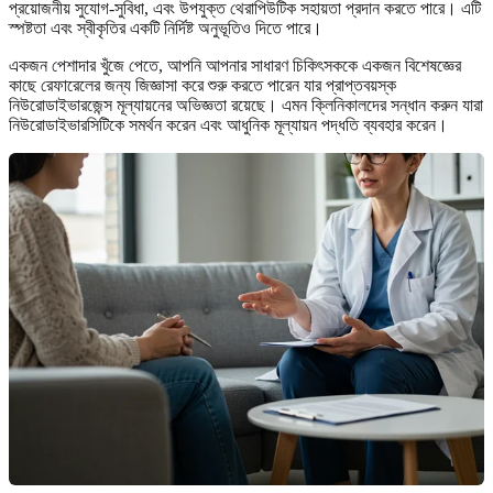
প্রয়োজনীয় সুযোগ-সুবিধা, এবং উপযুক্ত থেরাপিউটিক সহায়তা প্রদান করতে পারে। এটি
স্পষ্টতা এবং স্বীকৃতির একটি নির্দিষ্ট অনুভূতিও দিতে পারে।
একজন পেশাদার খুঁজে পেতে, আপনি আপনার সাধারণ চিকিৎসককে একজন বিশেষজ্ঞের
কাছে রেফারেলের জন্য জিজ্ঞাসা করে শুরু করতে পারেন যার প্রাপ্তবয়স্ক
নিউরোডাইভারজেন্স মূল্যায়নের অভিজ্ঞতা রয়েছে। এমন ক্লিনিকালদের সন্ধান করুন যারা
নিউরোডাইভারসিটিকে সমর্থন করেন এবং আধুনিক মূল্যায়ন পদ্ধতি ব্যবহার করেন।