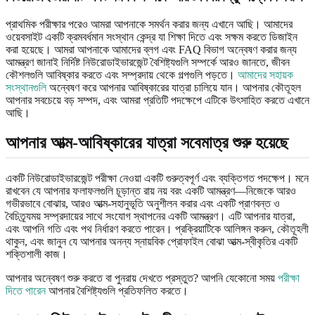
প্রাথমিক পরীক্ষার পরেও আমরা আপনাকে সমর্থন করার জন্য এখানে আছি। আমাদের
ওয়েবসাইট একটি ক্রমবর্ধমান সংস্থান কেন্দ্র যা শিক্ষা দিতে এবং সক্ষম করতে ডিজাইন
করা হয়েছে। আমরা আপনাকে আমাদের ব্লগ এবং FAQ বিভাগ অন্বেষণ করার জন্য
আমন্ত্রণ জানাই নির্দিষ্ট নিউরোডাইভারজেন্ট বৈশিষ্ট্যগুলি সম্পর্কে আরও জানতে, জীবন
কৌশলগুলি আবিষ্কার করতে এবং সম্প্রদায় থেকে গল্পগুলি পড়তে।
আমাদের সহায়ক
সংস্থানগুলি
অন্বেষণ করে আপনার আবিষ্কারের যাত্রা চালিয়ে যান। আপনার কৌতূহল
আপনার সবচেয়ে বড় সম্পদ, এবং আমরা প্রতিটি পদক্ষেপে এটিকে উৎসাহিত করতে এখানে
আছি।
আপনার আত্ম-আবিষ্কারের যাত্রা সবেমাত্র শুরু হয়েছে
একটি নিউরোডাইভারজেন্ট পরীক্ষা নেওয়া একটি গুরুত্বপূর্ণ এবং ব্যক্তিগত পদক্ষেপ। মনে
রাখবেন যে আপনার ফলাফলগুলি চূড়ান্ত রায় নয় বরং একটি আমন্ত্রণ—নিজেকে আরও
গভীরভাবে বোঝার, আরও আত্ম-সহানুভূতি অনুশীলন করার এবং একটি প্রাণবন্ত ও
বৈচিত্র্যময় সম্প্রদায়ের সাথে সংযোগ স্থাপনের একটি আমন্ত্রণ। এটি আপনার যাত্রা,
এবং আপনি গতি এবং পথ নির্ধারণ করতে পারেন। প্রক্রিয়াটিকে আলিঙ্গন করুন, কৌতূহলী
থাকুন, এবং জানুন যে আপনার অনন্য স্নায়বিক প্রোফাইল বোঝা আত্ম-স্বীকৃতির একটি
শক্তিশালী কাজ।
আপনার অন্বেষণ শুরু করতে বা পুনরায় দেখতে প্রস্তুত? আপনি যেকোনো সময়
পরীক্ষা
দিতে পারেন
আপনার বৈশিষ্ট্যগুলি প্রতিফলিত করতে।