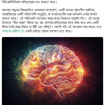
নিউরোটাইপিকাল মস্তিষ্কের নাও থাকতে পারে।
আপনার পছন্দের বিষয়গুলিতে অসাধারণ মনোযোগ, একটি অনন্য সৃজনশীল প্রতিভা,
ন্যায়বিচারের একটি শক্তিশালী অনুভূতি, বা অন্যদের মিস করা ধরণগুলি দেখার ক্ষমতা
থাকতে পারে। এই শক্তিগুলি অন্বেষণ করার জন্য নিজেকে অনুমতি দিন। এই যাত্রা
নিজেকে "ঠিক করার" বিষয়ে নয়, বরং আপনার মস্তিষ্কের সাথে কাজ করে এমন একটি
জীবন তৈরি করার বিষয়ে যা খাঁটি এবং পরিপূর্ণ। আপনি যদি এই অন্বেষণ শুরু করেন, তবে
আমাদের স্ক্রীনিং টুল
একটি দুর্দান্ত প্রথম পদক্ষেপ হতে পারে।