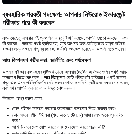
ব্যবহারিক পরবর্তী পদক্ষেপ: আপনার নিউরোডাইভারজেন্ট
পরীক্ষার পরে কী করবেন
এখন যেহেতু আপনার এই প্রাথমিক অন্তর্দৃষ্টিগুলি রয়েছে, আপনি হয়তো ভাবছেন এরপর
কী করবেন। সামনের পথটি ব্যক্তিগত, তবে আপনার আত্ম-আবিষ্কারের যাত্রা চালিয়ে
যাওয়ার জন্য এখানে কিছু ব্যবহারিক, কার্যকরী পদক্ষেপ রয়েছে যা আপনি নিতে পারেন।
আত্ম-বিশ্লেষণ গভীর করা: জার্নালিং এবং পর্যবেক্ষণ
আপনার পরীক্ষার ফলাফলের দৃষ্টিভঙ্গি থেকে আপনার দৈনন্দিন অভিজ্ঞতাগুলির প্রতি আরও
মনোযোগ দিতে শুরু করুন।
আত্ম-বিশ্লেষণ
একটি শক্তিশালী হাতিয়ার। একটি জার্নাল
রাখুন এবং এমন পরিস্থিতিগুলি নোট করুন যেখানে আপনি উদ্যমী এবং সক্ষম বোধ করেন,
এবং যখন আপনি ক্লান্ত বা অভিভূত বোধ করেন।
নিজেকে প্রশ্ন করুন যেমন:
কোন পরিবেশ আমাকে সবচেয়ে ভালোভাবে মনোযোগ দিতে সাহায্য করে?
কোন সংবেদনশীল উদ্দীপনা (শব্দ, আলো, টেক্সচার) আমার মেজাজকে প্রভাবিত
করে?
আমি কীভাবে যোগাযোগ করতে এবং মেলামেশা করতে পছন্দ করি?
কখন আমি নিজেকে সবচেয়ে খাঁটিভাবে অনুভব করি?