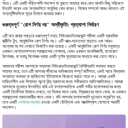
পারে। এটি একটি শক্তিশালী পদক্ষেপ যা বুঝতে সাহায্য করে কেন আপনি কিছু পরিবেশে
উন্নতি করেন এবং অন্যগুলিতে অসুবিধা বোধ করেন। নিজের সম্পর্কে আরও জানতে এই
অন্তর্দৃষ্টিগুলিকে সূত্র হিসাবে ব্যবহার করুন।
গুরুত্বপূর্ণ "রোগ নির্ণয় নয়" অস্বীকৃতি: প্রত্যাশা নির্ধারণ
এটি মনে রাখার সবচেয়ে গুরুত্বপূর্ণ তথ্য: নিউরোডাইভারজেন্ট পরীক্ষা একটি প্রাথমিক
স্ক্রীনিং টুল, আনুষ্ঠানিক রোগ নির্ণয় নয়। এটি আত্ম-সচেতনতা বাড়াতে এবং আরও
অন্বেষণের পথ দেখাতে ডিজাইন করা হয়েছে। একটি আনুষ্ঠানিক রোগ নির্ণয় শুধুমাত্র
একজন যোগ্যতাসম্পন্ন স্বাস্থ্যসেবা পেশাদার, যেমন একজন মনোবিজ্ঞানী, মনোরোগ
বিশেষজ্ঞ, বা স্নায়ু বিশেষজ্ঞ দ্বারা একটি পূর্ণাঙ্গ মূল্যায়নের মাধ্যমে করা যেতে পারে।
আমাদের পরীক্ষা আপনাকে সম্ভাব্য নিউরোডাইভারজেন্ট বৈশিষ্ট্যগুলি সনাক্ত করতে
সাহায্য করে, তবে এটি আপনার জীবনের অভিজ্ঞতার সম্পূর্ণ জটিলতা, একই সাথে বিদ্যমান
অন্যান্য অবস্থা বা ব্যক্তিগত ইতিহাসকে বিবেচনা করতে পারে না। আমরা একটি
দায়িত্বশীল এবং বিশ্বস্ত সূচনা বিন্দু প্রদানের জন্য গভীরভাবে প্রতিশ্রুতিবদ্ধ। আমরা
আপনাকে দৃঢ়ভাবে উৎসাহিত করি এই ফলাফলগুলিকে একটি গভীর কথোপকথনের জন্য
একটি নির্দেশিকা হিসাবে দেখতে, তা নিজের সাথে হোক, প্রিয়জনের সাথে হোক, বা একজন
স্বাস্থ্যসেবা প্রদানকারীর সাথে হোক। যদি আপনার ফলাফলগুলি দৃঢ়ভাবে অনুরণিত হয়,
তবে একটি
পেশাদার মতামত
চাওয়া একটি যৌক্তিক এবং আত্মবিশ্বাস যোগানো পরবর্তী
পদক্ষেপ।