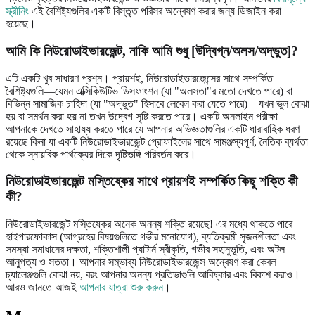
স্ক্রীনিং
এই বৈশিষ্ট্যগুলির একটি বিস্তৃত পরিসর অন্বেষণ করার জন্য ডিজাইন করা
হয়েছে।
আমি কি নিউরোডাইভারজেন্ট, নাকি আমি শুধু [উদ্বিগ্ন/অলস/অদ্ভুত]?
এটি একটি খুব সাধারণ প্রশ্ন। প্রায়শই, নিউরোডাইভারজেন্সের সাথে সম্পর্কিত
বৈশিষ্ট্যগুলি—যেমন এক্সিকিউটিভ ডিসফাংশন (যা "অলসতা"র মতো দেখতে পারে) বা
বিভিন্ন সামাজিক চাহিদা (যা "অদ্ভুত" হিসাবে লেবেল করা যেতে পারে)—যখন ভুল বোঝা
হয় বা সমর্থন করা হয় না তখন উদ্বেগ সৃষ্টি করতে পারে। একটি অনলাইন পরীক্ষা
আপনাকে দেখতে সাহায্য করতে পারে যে আপনার অভিজ্ঞতাগুলির একটি ধারাবাহিক ধরণ
রয়েছে কিনা যা একটি নিউরোডাইভারজেন্ট প্রোফাইলের সাথে সামঞ্জস্যপূর্ণ, নৈতিক ব্যর্থতা
থেকে স্নায়বিক পার্থক্যের দিকে দৃষ্টিভঙ্গি পরিবর্তন করে।
নিউরোডাইভারজেন্ট মস্তিষ্কের সাথে প্রায়শই সম্পর্কিত কিছু শক্তি কী
কী?
নিউরোডাইভারজেন্ট মস্তিষ্কের অনেক অনন্য শক্তি রয়েছে! এর মধ্যে থাকতে পারে
হাইপারফোকাস (আগ্রহের বিষয়গুলিতে গভীর মনোযোগ), ব্যতিক্রমী সৃজনশীলতা এবং
সমস্যা সমাধানের দক্ষতা, শক্তিশালী প্যাটার্ন স্বীকৃতি, গভীর সহানুভূতি, এবং অটল
আনুগত্য ও সততা। আপনার সম্ভাব্য নিউরোডাইভারজেন্স অন্বেষণ করা কেবল
চ্যালেঞ্জগুলি বোঝা নয়, বরং আপনার অনন্য প্রতিভাগুলি আবিষ্কার এবং বিকাশ করাও।
আরও জানতে আজই
আপনার যাত্রা শুরু করুন
।