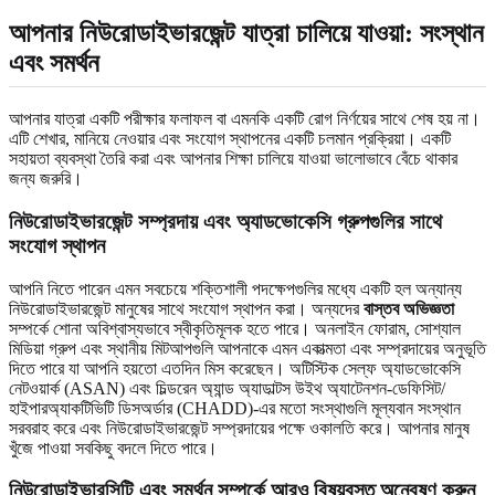
আপনার নিউরোডাইভারজেন্ট যাত্রা চালিয়ে যাওয়া: সংস্থান
এবং সমর্থন
আপনার যাত্রা একটি পরীক্ষার ফলাফল বা এমনকি একটি রোগ নির্ণয়ের সাথে শেষ হয় না।
এটি শেখার, মানিয়ে নেওয়ার এবং সংযোগ স্থাপনের একটি চলমান প্রক্রিয়া। একটি
সহায়তা ব্যবস্থা তৈরি করা এবং আপনার শিক্ষা চালিয়ে যাওয়া ভালোভাবে বেঁচে থাকার
জন্য জরুরি।
নিউরোডাইভারজেন্ট সম্প্রদায় এবং অ্যাডভোকেসি গ্রুপগুলির সাথে
সংযোগ স্থাপন
আপনি নিতে পারেন এমন সবচেয়ে শক্তিশালী পদক্ষেপগুলির মধ্যে একটি হল অন্যান্য
নিউরোডাইভারজেন্ট মানুষের সাথে সংযোগ স্থাপন করা। অন্যদের
বাস্তব অভিজ্ঞতা
সম্পর্কে শোনা অবিশ্বাস্যভাবে স্বীকৃতিমূলক হতে পারে। অনলাইন ফোরাম, সোশ্যাল
মিডিয়া গ্রুপ এবং স্থানীয় মিটআপগুলি আপনাকে এমন একাত্মতা এবং সম্প্রদায়ের অনুভূতি
দিতে পারে যা আপনি হয়তো এতদিন মিস করেছেন। অটিস্টিক সেল্ফ অ্যাডভোকেসি
নেটওয়ার্ক (ASAN) এবং চিল্ডরেন অ্যান্ড অ্যাডাল্টস উইথ অ্যাটেনশন-ডেফিসিট/
হাইপারঅ্যাকটিভিটি ডিসঅর্ডার (CHADD)-এর মতো সংস্থাগুলি মূল্যবান সংস্থান
সরবরাহ করে এবং নিউরোডাইভারজেন্ট সম্প্রদায়ের পক্ষে ওকালতি করে। আপনার মানুষ
খুঁজে পাওয়া সবকিছু বদলে দিতে পারে।
নিউরোডাইভারসিটি এবং সমর্থন সম্পর্কে আরও বিষয়বস্তু অন্বেষণ করুন