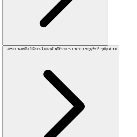
আপনার অনলাইন নিউরোডাইভারজেন্ট স্ক্রীনিংয়ের পরে আপনার অনুভূতিগুলি প্রক্রিয়া করা