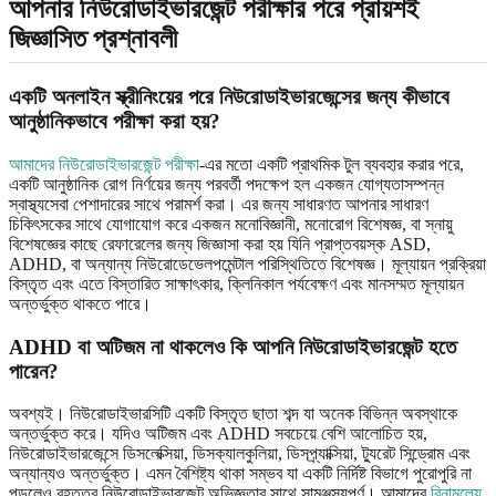
আপনার নিউরোডাইভারজেন্ট পরীক্ষার পরে প্রায়শই
জিজ্ঞাসিত প্রশ্নাবলী
একটি অনলাইন স্ক্রীনিংয়ের পরে নিউরোডাইভারজেন্সের জন্য কীভাবে
আনুষ্ঠানিকভাবে পরীক্ষা করা হয়?
আমাদের নিউরোডাইভারজেন্ট পরীক্ষা
-এর মতো একটি প্রাথমিক টুল ব্যবহার করার পরে,
একটি আনুষ্ঠানিক রোগ নির্ণয়ের জন্য পরবর্তী পদক্ষেপ হল একজন যোগ্যতাসম্পন্ন
স্বাস্থ্যসেবা পেশাদারের সাথে পরামর্শ করা। এর জন্য সাধারণত আপনার সাধারণ
চিকিৎসকের সাথে যোগাযোগ করে একজন মনোবিজ্ঞানী, মনোরোগ বিশেষজ্ঞ, বা স্নায়ু
বিশেষজ্ঞের কাছে রেফারেলের জন্য জিজ্ঞাসা করা হয় যিনি প্রাপ্তবয়স্ক ASD,
ADHD, বা অন্যান্য নিউরোডেভেলপমেন্টাল পরিস্থিতিতে বিশেষজ্ঞ। মূল্যায়ন প্রক্রিয়া
বিস্তৃত এবং এতে বিস্তারিত সাক্ষাৎকার, ক্লিনিকাল পর্যবেক্ষণ এবং মানসম্মত মূল্যায়ন
অন্তর্ভুক্ত থাকতে পারে।
ADHD বা অটিজম না থাকলেও কি আপনি নিউরোডাইভারজেন্ট হতে
পারেন?
অবশ্যই। নিউরোডাইভারসিটি একটি বিস্তৃত ছাতা শব্দ যা অনেক বিভিন্ন অবস্থাকে
অন্তর্ভুক্ত করে। যদিও অটিজম এবং ADHD সবচেয়ে বেশি আলোচিত হয়,
নিউরোডাইভারজেন্সে ডিসলেক্সিয়া, ডিসক্যালকুলিয়া, ডিসপ্র্যাক্সিয়া, ট্যুরেট সিন্ড্রোম এবং
অন্যান্যও অন্তর্ভুক্ত। এমন বৈশিষ্ট্য থাকা সম্ভব যা একটি নির্দিষ্ট বিভাগে পুরোপুরি না
পড়লেও বৃহত্তর নিউরোডাইভারজেন্ট অভিজ্ঞতার সাথে সামঞ্জস্যপূর্ণ। আমাদের
বিনামূল্যে