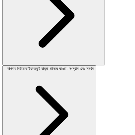
আপনার নিউরোডাইভারজেন্ট যাত্রা চালিয়ে যাওয়া: সংস্থান এবং সমর্থন