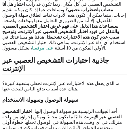
التشخيص العصبي في كل مكان. ربما تكون قد رأيت
اختبار هل أنا
مصاب باضطراب عصبي؟
وتساءلت عما إذا كان يمكنه تقديم
إجابات. بينما يمكن أن تكون هذه الأدوات نقاط انطلاق سهلة الوصول
للفُضول، إلا أنه من الضروري التعامل معها بتوقعات واضحة.
سيساعدك هذا الدليل على فهم
غرض اختبار التشخيص العصبي
،
والتنقل في
قيود اختبار التشخيص العصبي عبر الإنترنت
، وتوضيح
سبب عدم كون هذه الاختبارات
تشخيصًا
.
هدفنا هو مساعدتك في
استخدام أي أداة عبر الإنترنت، بما في ذلك اختبار التشخيص العصبي
، بشكل مسؤول.
الأولي المكون من 10 أسئلة
على موقعنا
جاذبية اختبارات التشخيص العصبي عبر
الإنترنت
ما الذي يجعل هذه الاختبارات عبر الإنترنت تحظى بشعبية كبيرة؟
هناك عدة أسباب تدفع الناس للبحث عنها.
سهولة الوصول وسهولة الاستخدام
أحد الجوانب الرئيسية هو سهولة الوصول إليها.
اختبار التشخيص
العصبي عبر الإنترنت
غالبًا ما يكون مجانيًا ويمكن إجراؤه من راحة
منزلك، في أي وقت. هذه السهولة في الوصول تجعلها خطوة أولى
منخفضة الحواجز لأولئك الذين يبدأون في استكشاف سماتهم