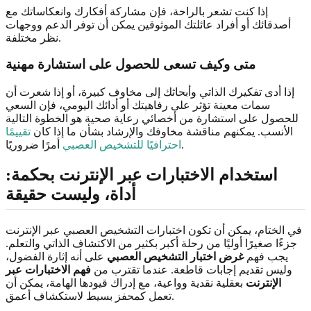
إذا كنت تشعر بالراحة، فإن مشاركة أفكارك وانعكاساتك مع
أصدقائك أو أفراد عائلتك الموثوقين يمكن أن توفر الدعم ووجهات
نظر مختلفة.
متى وكيف تسعى للحصول على استشارة مهنية
إذا أدى تفكيرك الذاتي وأبحاثك إلى مخاوف كبيرة، أو إذا شعرت أن
سمات معينة تؤثر على رفاهيتك أو أدائك اليومي، فإن السعي
للحصول على استشارة من أخصائي رعاية صحية هو الخطوة التالية
الأنسب. يمكنهم مناقشة مخاوفك والإرشاد بشأن ما إذا كان
تقييمًا
أمرًا ضروريًا.
احترافيًا للتشخيص العصبي
استخدام الاختبارات عبر الإنترنت بحكمة:
أداة، وليست حقيقة
في الختام، يمكن أن تكون اختبارات التشخيص العصبي عبر الإنترنت
جزءًا صغيرًا أوليًا من رحلة أكبر بكثير من الاكتشاف الذاتي والتعلم.
يجب فهم
غرض اختبار التشخيص العصبي
على أنه إثارة الفضول،
وليس تقديم إجابات قاطعة. عندما تقترب من
فهم الاختبارات عبر
الإنترنت
بعقلية نقدية وواعية، مع إدراك قيودها الهامة، يمكن أن
تعمل كمحفز بسيط لاستكشاف أعمق.