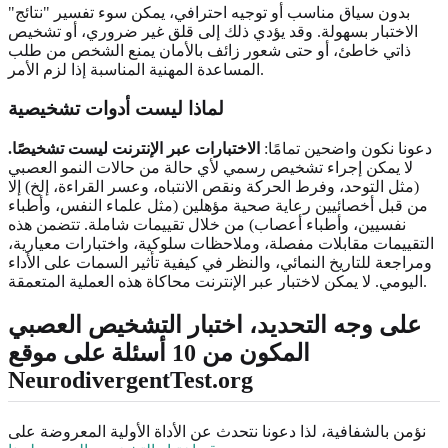
بدون سياق مناسب أو توجيه احترافي، يمكن سوء تفسير "نتائج"
الاختبار بسهولة. وقد يؤدي ذلك إلى قلق غير ضروري، أو تشخيص
ذاتي خاطئ، أو حتى شعور زائف بالأمان يمنع الشخص من طلب
المساعدة المهنية المناسبة إذا لزم الأمر.
لماذا ليست أدوات تشخيصية
دعونا نكون واضحين تمامًا:
الاختبارات عبر الإنترنت
ليست تشخيصًا
.
لا يمكن إجراء تشخيص رسمي لأي حالة من حالات النمو العصبي
(مثل التوحد، وفرط الحركة ونقص الانتباه، وعسر القراءة، إلخ) إلا
من قبل أخصائيين رعاية صحية مؤهلين (مثل علماء النفس، وأطباء
نفسيين، وأطباء أعصاب) من خلال تقييمات شاملة. تتضمن هذه
التقييمات مقابلات مفصلة، وملاحظات سلوكية، واختبارات معيارية،
ومراجعة للتاريخ النمائي، والنظر في كيفية تأثير السمات على الأداء
اليومي. لا يمكن لاختبار عبر الإنترنت محاكاة هذه العملية المتعمقة.
على وجه التحديد، اختبار التشخيص العصبي
المكون من 10 أسئلة على موقع
NeurodivergentTest.org
نؤمن بالشفافية، لذا دعونا نتحدث عن الأداة الأولية المعروضة على