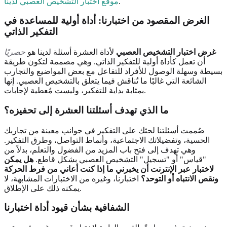
.
موقع اختبار التشخيص العصبي لدينا
الغرض المقصود من اختبارنا: أداة أولية للمساعدة في
التفكير الذاتي
غرض اختبار التشخيص العصبي
لأداة العشرة أسئلة لدينا هو
حصريًا
أن تعمل كأداة أولية للتفكير الذاتي. وهي مصممة لتكون طريقة
بسيطة وسهلة الوصول للأفراد للتفاعل مع بعض المواضيع والتجارب
الشائعة التي غالبًا ما تُناقش فيما يتعلق بالتشخيص العصبي. إنها
بمثابة بداية للتفكير، وليست مُعطية لإجابات.
ما الذي تهدف أسئلتنا العشرة إلى تحفيزه؟
صُممت أسئلتنا لحثك على التفكير في جوانب معينة من تجاربك
الحسية، وتفضيلاتك الاجتماعية، وأنماط التواصل، وطرق التفكير.
وهي تهدف إلى فتح باب المزيد من الفضول والتعلم، بدلاً من
"قياس" أو "تسجيل" التشخيص العصبي بشكل قاطع.
هل يمكن
لاختبار عبر الإنترنت أن يخبرني ما إذا كنت أعاني من فرط الحركة
ونقص الانتباه أو التوحد؟
اختبارنا، وغيره من الاختبارات المشابهة، لا
يمكنه ذلك على الإطلاق.
الشفافية بشأن قيود أداة اختبارنا