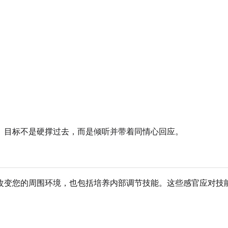
。目标不是硬撑过去，而是倾听并带着同情心回应。
改变您的周围环境，也包括培养内部调节技能。这些感官应对技