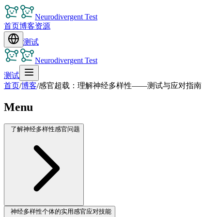
Neurodivergent Test
首页
博客
资源
测试
Neurodivergent Test
测试
首页
/
博客
/
感官超载：理解神经多样性——测试与应对指南
Menu
了解神经多样性感官问题
神经多样性个体的实用感官应对技能