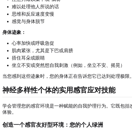
难以处理他人所说的话
思维和反应速度变慢
感觉与身体脱节
身体迹象：
心率加快或呼吸急促
肌肉紧张，尤其是下巴或肩膀
捂住耳朵或眼睛
坐立不安或突然想自我刺激（例如，坐立不安、摇晃）
当您感到这些迹象时，您的身体正在告诉您它已达到处理极限
神经多样性个体的实用感官应对技能
学会管理您的感官环境是一种赋能的自我护理行为。它既包括
体验。
创造一个感官友好型环境：您的个人绿洲