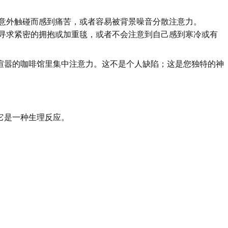
意外触碰而感到痛苦，或者容易被背景噪音分散注意力。
寻求紧密的拥抱或加重毯，或者不会注意到自己感到寒冷或有
喧嚣的咖啡馆里集中注意力。这不是个人缺陷；这是您独特的神
它是一种生理反应。